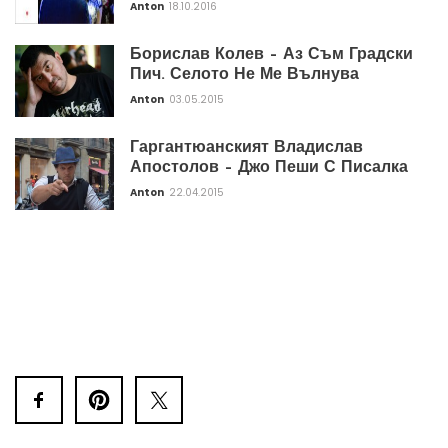
Anton
18.10.2016
Борислав Колев – Аз Съм Градски
Пич. Селото Не Ме Вълнува
Anton
03.05.2015
Гаргантюанският Владислав
Апостолов – Джо Пеши С Писалка
Anton
22.04.2015