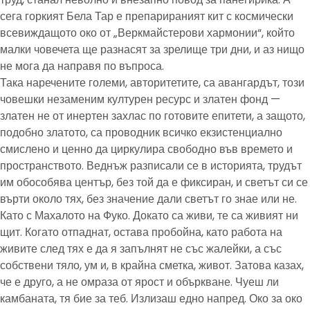
сега горкият Бела Тар е препарираният кит с космически
всевиждащото око от „Веркмайстерови хармонии“, който
малки човечета ще разнасят за зрелище три дни, и аз нищо
не мога да направя по въпроса.
Така наречените големи, авторитетите, са авангардът, този
човешки незаменим културен ресурс и златен фонд —
златен не от инертен захлас по готовите епитети, а защото,
подобно златото, са проводник всичко екзистенциално
смислено и ценно да циркулира свободно във времето и
пространството. Веднъж разписали се в историята, трудът
им обособява център, без той да е фиксиран, и светът си се
върти около тях, без значение дали светът го знае или не.
Като с Махалото на Фуко. Докато са живи, те са живият ни
щит. Когато отпаднат, остава пробойна, като работа на
живите след тях е да я запълнят не със жалейки, а със
собствени тяло, ум и, в крайна сметка, живот. Затова казах,
че е друго, а не омраза от ярост и объркване. Чуеш ли
камбаната, тя бие за теб. Излизаш едно напред. Око за око