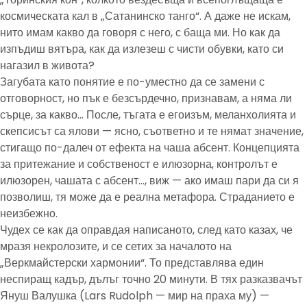
космическата кал в „Сатанинско танго“. А даже не искам,
нито имам какво да говоря с него, с баща ми. Но как да
изпъдиш вятъра, как да излезеш с чисти обувки, като си
нагазил в живота?
Загубата като понятие е по-уместно да се замени с
отговорност, но пък е безсърдечно, признавам, а няма ли
сърце, за какво… После, тъгата е егоизъм, меланхолията и
скепсисът са ялови — ясно, съответно и те нямат значение,
стигащо по-далеч от ефекта на чаша абсент. Концепцията
за притежание и собственост е илюзорна, контролът е
илюзорен, чашата с абсент…, виж — ако имаш пари да си я
позволиш, тя може да е реална метафора. Страданието е
неизбежно.
Чудех се как да оправдая написаното, след като казах, че
мразя некролозите, и се сетих за началото на
„Веркмайстерски хармонии“. То представлява един
неспиращ кадър, дълъг точно 20 минути. В тях разказвачът
Януш Валушка (Lars Rudolph — мир на праха му) —