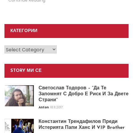
Continue Reading
КАТЕГОРИИ
Категории
STORY МИ СЕ
Светослав Тодоров – “Да Те
Запомнят С Добро Е Риск И За Двете
Страни”
Anton
18.11.2017
Константин Трендафилов Преди
Истерията Папи Ханс И VIP Brother