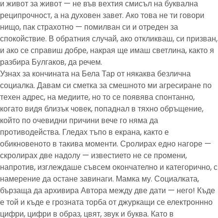
и живот за живот — не във вехтия смисъл на буквална
реципрочност, а на духовен завет. Ако това не ти говори
нищо, пак страхотно — помилван си и отреден за
спокойствие. В обратния случай, ако откликваш, си призван,
и ако се справиш добре, накрая ще имаш светлина, както я
разбира Булгаков, да речем.
Узнах за кончината на Бела Тар от някаква безлична
социалка. Давам си сметка за смешното ми агресиране по
техен адрес, на медиите, но то се появява спонтанно,
когато видя близък човек, попаднал в тяхно обръщение,
който по очевидни причини вече го няма да
противодейства. Гледах тъпо в екрана, както е
обикновеното в такива моменти. Сролирах едно нагоре —
скролирах две надолу — известието не се промени,
напротив, изглеждаше съвсем окончателно и категорично, с
намерение да остане завинаги. Мамка му. Социалката,
бързаща да архивира Автора между две дати — него! Къде
е той и къде е грозната торба от джуркащи се електроннно
цифри, цифри в образ, цвят, звук и буква. Като в