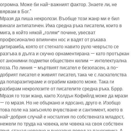
огромна. Може би най-важният фактор. Знаете ли, не
вярвам в Бог."
Мразя да пиша некролози. Въобще този жанр ми е бил
винаги антипатичен. Има средна ръка писатели, които в
мига, в който някой „голям“ почине, увесват
професионално впиянчен нос и вадят от ръкава
дитирамба, която от стегнато навито руло чевръсто се
разгъва в дълга и скучно орнаментирана — като протъркан
от анонимни подметки обществен килим — интелектуална
поза. По линия – мъртвият писател е безопасен, а по-
добрият писател е живият писател, така че с ласкателства
да попаразитираме и ограбим каквото може. Така ги
разбирам некролозите от писателите средна ръка. Бррр.
Мразя го този жанр, както Холдън Кофийлд може да мрази
— го мразя. Но не объркано и ядосано, друго е. Изобщо
това поле на закъсняло вчувстване и сантимент, което в
най-добрия случай е носталгия по собствената младост,
нежели по труда на човека, или човека на своя собствен
труд, станал неволно и внезапно повод за панегирика. А