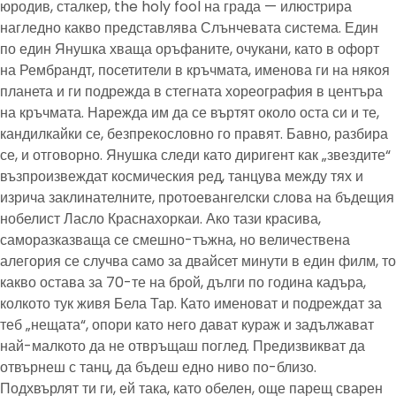
юродив, сталкер, the holy fool на града — илюстрира
нагледно какво представлява Слънчевата система. Един
по един Янушка хваща оръфаните, очукани, като в офорт
на Рембрандт, посетители в кръчмата, именова ги на някоя
планета и ги подрежда в стегната хореография в центъра
на кръчмата. Нарежда им да се въртят около оста си и те,
кандилкайки се, безпрекословно го правят. Бавно, разбира
се, и отговорно. Янушка следи като диригент как „звездите“
възпроизвеждат космическия ред, танцува между тях и
изрича заклинателните, протоевангелски слова на бъдещия
нобелист Ласло Краснахоркаи. Ако тази красива,
саморазказваща се смешно-тъжна, но величествена
алегория се случва само за двайсет минути в един филм, то
какво остава за 70-те на брой, дълги по година кадъра,
колкото тук живя Бела Тар. Като именоват и подреждат за
теб „нещата“, опори като него дават кураж и задължават
най-малкото да не отвръщаш поглед. Предизвикват да
отвърнеш с танц, да бъдеш едно ниво по-близо.
Подхвърлят ти ги, ей така, като обелен, още парещ сварен