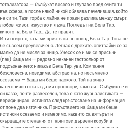
тотализатора — бълбукат весело и глупаво пред очите ти
във сфера, а после някой никой обявява печелившия, който
не си ти. Тази торба с лайна не прави разлика между смърт,
любов, живот, изкуство и лъжа. Погледът на Бела Тар,
киното на Бела Тар… Да, те правят.
И ти осиротя, каза ми приятелка по повод Бела Тар. Това не
бе съвсем преувеличено. Легнах с дрехите, опитвайки се за
малко да не мисля за нищо. Унесох се и ми се присъни
(пак) баща ми — редовно неканен гастрольор от
подсъзнанието; никакъв Бела Тар, уви. Компания
безсловесна, невидима, абстрактна, но несъмнено
осезаема — баща ми беше наоколо. Той на живо
категорично отказа да ми проговори, камо ли… Събудих се и
си казах, почти развеселен, това е като журналистиката —
верифицираш истината след кръстосване на информация
от поне два източника. Присъствието на баща ми беше
истински осезаемо и измеримо, каквито са вятърът и
скърцащите стенания от паянтови дървени коруби в
„Торинския кон“, колкото вездесъща и всепоглъщаща е