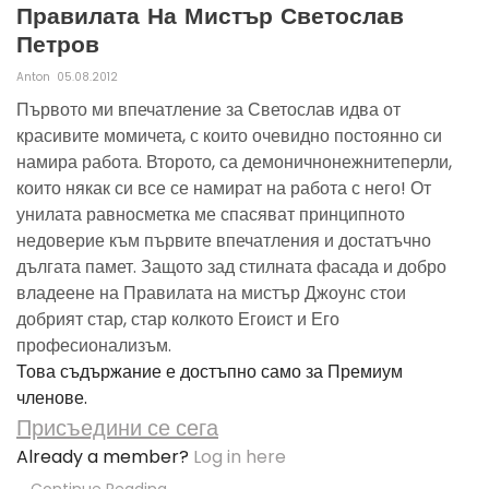
Правилата На Мистър Светослав
Петров
Anton
05.08.2012
Първото ми впечатление за Светослав идва от
красивите момичета, с които очевидно постоянно си
намира работа. Второто, са демоничнонежнитеперли,
които някак си все се намират на работа с него! От
унилата равносметка ме спасяват принципното
недоверие към първите впечатления и достатъчно
дългата памет. Защото зад стилната фасада и добро
владеене на Правилата на мистър Джоунс стои
добрият стар, стар колкото Егоист и Его
професионализъм.
Това съдържание е достъпно само за Премиум
членове.
Присъедини се сега
Already a member?
Log in here