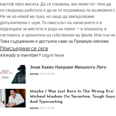
картоф през масата. Да се справиш, ако може по-тихо да
си свършиш работата и да не ги посрамваш по възможност.
Не че на някой му пука, но защо да замърсяваме
допълнително с шум. Та смисълът на написаното е в
подсещане за мястото и реда на човек — в опашката, в
системата, в хронотопа на собствения му филм. Или пък не.
Това съдържание е достъпно само за Премиум членове.
Присъедини се сега
Already a member?
Log in here
Знам Какво Направи Миналото Лято
Anton
24.07.2025
Maybe I Was Just Born In The Wrong Era’:
Michael Madsen On Tarantino, Tough Guys
And Typecasting
Anton
04.07.2025