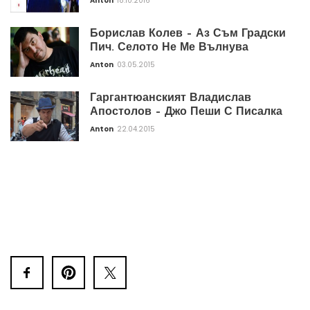
Anton
18.10.2016
Борислав Колев – Аз Съм Градски
Пич. Селото Не Ме Вълнува
Anton
03.05.2015
Гаргантюанският Владислав
Апостолов – Джо Пеши С Писалка
Anton
22.04.2015