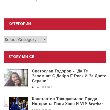
КАТЕГОРИИ
Категории
STORY МИ СЕ
Светослав Тодоров – “Да Те
Запомнят С Добро Е Риск И За Двете
Страни”
Anton
18.11.2017
Константин Трендафилов Преди
Истерията Папи Ханс И VIP Brother