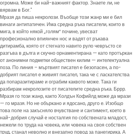
огромна. Може би най-важният фактор. Знаете ли, не
вярвам в Бог."
Мразя да пиша некролози. Въобще този жанр ми е бил
винаги антипатичен. Има средна ръка писатели, които в
мига, в който някой „голям“ почине, увесват
професионално впиянчен нос и вадят от ръкава
дитирамба, която от стегнато навито руло чевръсто се
разгъва в дълга и скучно орнаментирана — като протъркан
от анонимни подметки обществен килим — интелектуална
поза. По линия – мъртвият писател е безопасен, а по-
добрият писател е живият писател, така че с ласкателства
да попаразитираме и ограбим каквото може. Така ги
разбирам некролозите от писателите средна ръка. Бррр.
Мразя го този жанр, както Холдън Кофийлд може да мрази
— го мразя. Но не объркано и ядосано, друго е. Изобщо
това поле на закъсняло вчувстване и сантимент, което в
най-добрия случай е носталгия по собствената младост,
нежели по труда на човека, или човека на своя собствен
труд, станал неволно и внезапно повод за панегирика. А