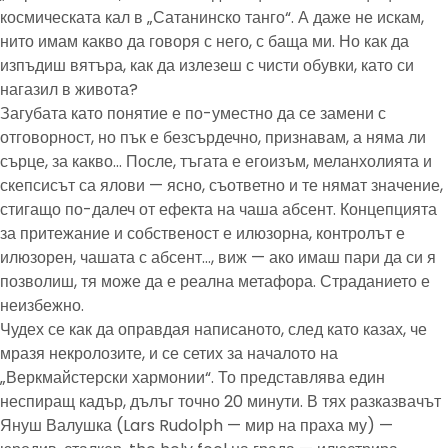
космическата кал в „Сатанинско танго“. А даже не искам,
нито имам какво да говоря с него, с баща ми. Но как да
изпъдиш вятъра, как да излезеш с чисти обувки, като си
нагазил в живота?
Загубата като понятие е по-уместно да се замени с
отговорност, но пък е безсърдечно, признавам, а няма ли
сърце, за какво… После, тъгата е егоизъм, меланхолията и
скепсисът са ялови — ясно, съответно и те нямат значение,
стигащо по-далеч от ефекта на чаша абсент. Концепцията
за притежание и собственост е илюзорна, контролът е
илюзорен, чашата с абсент…, виж — ако имаш пари да си я
позволиш, тя може да е реална метафора. Страданието е
неизбежно.
Чудех се как да оправдая написаното, след като казах, че
мразя некролозите, и се сетих за началото на
„Веркмайстерски хармонии“. То представлява един
неспиращ кадър, дълъг точно 20 минути. В тях разказвачът
Януш Валушка (Lars Rudolph — мир на праха му) —