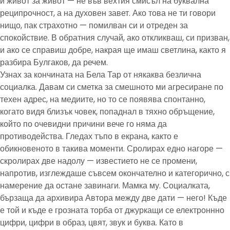
и живот за живот — не във вехтия смисъл на буквална
реципрочност, а на духовен завет. Ако това не ти говори
нищо, пак страхотно — помилван си и отреден за
спокойствие. В обратния случай, ако откликваш, си призван,
и ако се справиш добре, накрая ще имаш светлина, както я
разбира Булгаков, да речем.
Узнах за кончината на Бела Тар от някаква безлична
социалка. Давам си сметка за смешното ми агресиране по
техен адрес, на медиите, но то се появява спонтанно,
когато видя близък човек, попаднал в тяхно обръщение,
който по очевидни причини вече го няма да
противодейства. Гледах тъпо в екрана, както е
обикновеното в такива моменти. Сролирах едно нагоре —
скролирах две надолу — известието не се промени,
напротив, изглеждаше съвсем окончателно и категорично, с
намерение да остане завинаги. Мамка му. Социалката,
бързаща да архивира Автора между две дати — него! Къде
е той и къде е грозната торба от джуркащи се електроннно
цифри, цифри в образ, цвят, звук и буква. Като в