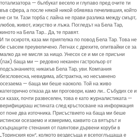
тотализатора — бълбукат весело и глупаво пред очите ти
във сфера, а после някой никой обявява печелившия, който
не си ти. Тази торба с лайна не прави разлика между смърт,
любов, живот, изкуство и лъжа. Погледът на Бела Тар,
киното на Бела Тар… Да, те правят.
И ти осиротя, каза ми приятелка по повод Бела Тар. Това не
бе съвсем преувеличено. Легнах с дрехите, опитвайки се за
малко да не мисля за нищо. Унесох се и ми се присъни
(пак) баща ми — редовно неканен гастрольор от
подсъзнанието; никакъв Бела Тар, уви. Компания
безсловесна, невидима, абстрактна, но несъмнено
осезаема — баща ми беше наоколо. Той на живо
категорично отказа да ми проговори, камо ли… Събудих се и
си казах, почти развеселен, това е като журналистиката —
верифицираш истината след кръстосване на информация
от поне два източника. Присъствието на баща ми беше
истински осезаемо и измеримо, каквито са вятърът и
скърцащите стенания от паянтови дървени коруби в
„Торинския кон“, колкото вездесъща и всепоглъщаща е