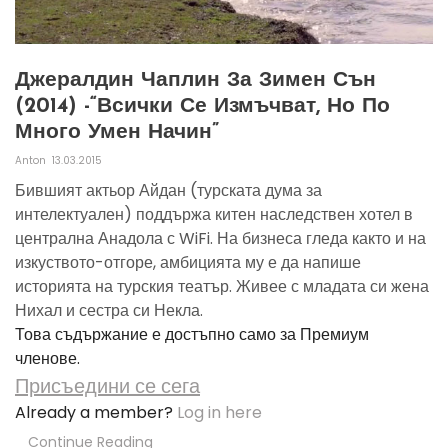
Джералдин Чаплин За Зимен Сън
(2014) -“всички Се Измъчват, Но По
Много Умен Начин”
Anton
13.03.2015
Бившият актьор Айдан (турската дума за
интелектуален) поддържа китен наследствен хотел в
централна Анадола с WiFi. На бизнеса гледа както и на
изкуството-отгоре, амбицията му е да напише
историята на турския театър. Живее с младата си жена
Нихал и сестра си Некла.
Това съдържание е достъпно само за Премиум
членове.
Присъедини се сега
Already a member?
Log in here
Continue Reading