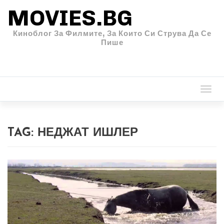
MOVIES.BG
Киноблог За Филмите, За Които Си Струва Да Се
Пише
Togg
navi
TAG:
НЕДЖАТ ИШЛЕР