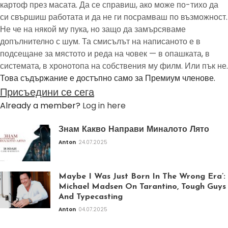
картоф през масата. Да се справиш, ако може по-тихо да
си свършиш работата и да не ги посрамваш по възможност.
Не че на някой му пука, но защо да замърсяваме
допълнително с шум. Та смисълът на написаното е в
подсещане за мястото и реда на човек — в опашката, в
системата, в хронотопа на собствения му филм. Или пък не.
Това съдържание е достъпно само за Премиум членове.
Присъедини се сега
Already a member?
Log in here
Знам Какво Направи Миналото Лято
Anton
24.07.2025
Maybe I Was Just Born In The Wrong Era’:
Michael Madsen On Tarantino, Tough Guys
And Typecasting
Anton
04.07.2025