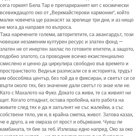
сега горкият Бела Тар е препарираният кит с космически
всевиждащото око от „Веркмайстерови хармонии“, който
малки човечета ще разнасят за зрелище три дни, и аз нищо
не мога да направя по въпроса.
Така наречените големи, авторитетите, са авангардът, този
човешки незаменим културен ресурс и златен фонд —
златен не от инертен захлас по готовите епитети, а защото,
подобно златото, са проводник всичко екзистенциално
смислено и ценно да циркулира свободно във времето и
пространството. Веднъж разписали се в историята, трудът
им обособява център, без той да е фиксиран, и светът си се
върти около тях, без значение дали светът го знае или не.
Като с Махалото на Фуко. Докато са живи, те са живият ни
щит. Когато отпаднат, остава пробойна, като работа на
живите след тях е да я запълнят не със жалейки, а със
собствени тяло, ум и, в крайна сметка, живот. Затова казах,
че е друго, а не омраза от ярост и объркване. Чуеш ли
камбаната, тя бие за теб. Излизаш едно напред. Око за око