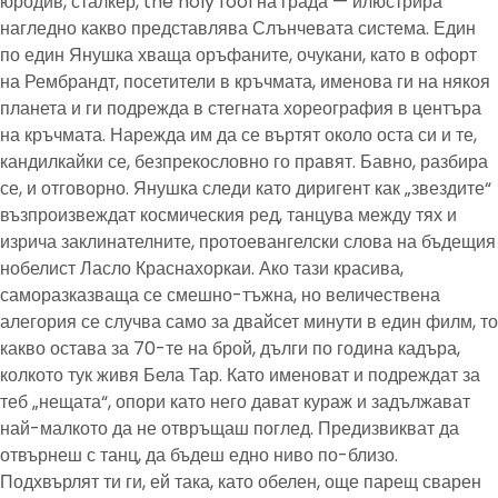
юродив, сталкер, the holy fool на града — илюстрира
нагледно какво представлява Слънчевата система. Един
по един Янушка хваща оръфаните, очукани, като в офорт
на Рембрандт, посетители в кръчмата, именова ги на някоя
планета и ги подрежда в стегната хореография в центъра
на кръчмата. Нарежда им да се въртят около оста си и те,
кандилкайки се, безпрекословно го правят. Бавно, разбира
се, и отговорно. Янушка следи като диригент как „звездите“
възпроизвеждат космическия ред, танцува между тях и
изрича заклинателните, протоевангелски слова на бъдещия
нобелист Ласло Краснахоркаи. Ако тази красива,
саморазказваща се смешно-тъжна, но величествена
алегория се случва само за двайсет минути в един филм, то
какво остава за 70-те на брой, дълги по година кадъра,
колкото тук живя Бела Тар. Като именоват и подреждат за
теб „нещата“, опори като него дават кураж и задължават
най-малкото да не отвръщаш поглед. Предизвикват да
отвърнеш с танц, да бъдеш едно ниво по-близо.
Подхвърлят ти ги, ей така, като обелен, още парещ сварен