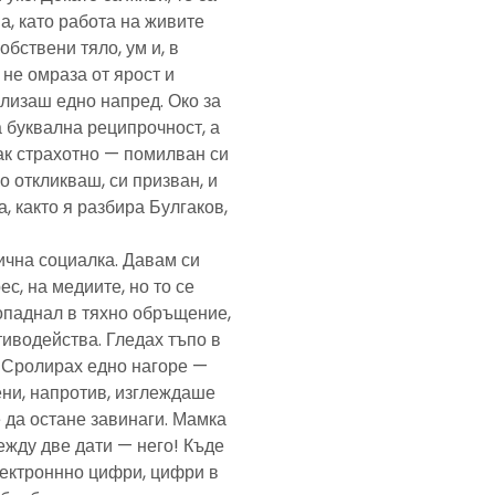
а, като работа на живите
обствени тяло, ум и, в
а не омраза от ярост и
злизаш едно напред. Око за
а буквална реципрочност, а
пак страхотно — помилван си
о откликваш, си призван, и
, както я разбира Булгаков,
лична социалка. Давам си
с, на медиите, но то се
попаднал в тяхно обръщение,
тиводейства. Гледах тъпо в
. Сролирах едно нагоре —
ени, напротив, изглеждаше
 да остане завинаги. Мамка
ежду две дати — него! Къде
електроннно цифри, цифри в