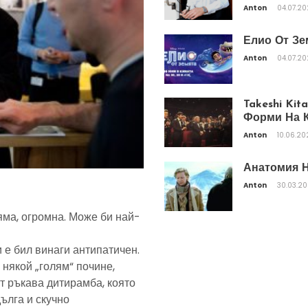
Anton
04.07.2
Елио От Зе
Anton
04.07.2
Takeshi Ki
Форми На К
Anton
10.06.20
Анатомия Н
Anton
30.03.2
яма, огромна. Може би най-
 е бил винаги антипатичен.
 някой „голям“ почине,
т ръкава дитирамба, която
дълга и скучно