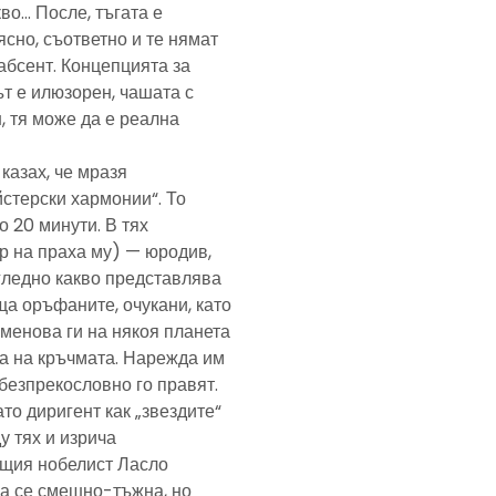
кво… После, тъгата е
ясно, съответно и те нямат
абсент. Концепцията за
т е илюзорен, чашата с
, тя може да е реална
казах, че мразя
йстерски хармонии“. То
 20 минути. В тях
р на праха му) — юродив,
агледно какво представлява
а оръфаните, очукани, като
именова ги на някоя планета
ра на кръчмата. Нарежда им
, безпрекословно го правят.
ато диригент как „звездите“
у тях и изрича
ещия нобелист Ласло
ща се смешно-тъжна, но