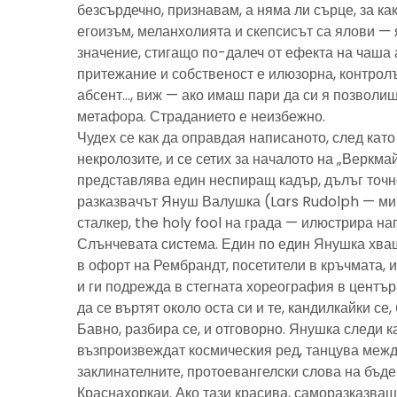
безсърдечно, признавам, а няма ли сърце, за ка
егоизъм, меланхолията и скепсисът са ялови — 
значение, стигащо по-далеч от ефекта на чаша 
притежание и собственост е илюзорна, контролъ
абсент…, виж — ако имаш пари да си я позволиш
метафора. Страданието е неизбежно.
Чудех се как да оправдая написаното, след като 
некролозите, и се сетих за началото на „Веркма
представлява един неспиращ кадър, дълъг точно
разказвачът Януш Валушка (Lars Rudolph — ми
сталкер, the holy fool на града — илюстрира н
Слънчевата система. Един по един Янушка хващ
в офорт на Рембрандт, посетители в кръчмата, 
и ги подрежда в стегната хореография в центъ
да се въртят около оста си и те, кандилкайки се
Бавно, разбира се, и отговорно. Янушка следи к
възпроизвеждат космическия ред, танцува межд
заклинателните, протоевангелски слова на бъд
Краснахоркаи. Ако тази красива, саморазказва