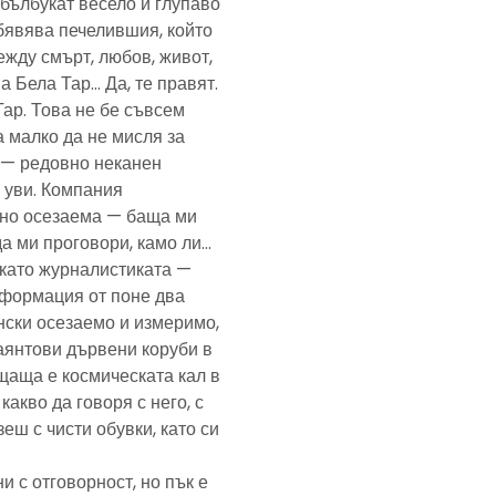
— бълбукат весело и глупаво
обявява печелившия, който
ежду смърт, любов, живот,
а Бела Тар… Да, те правят.
Тар. Това не бе съвсем
а малко да не мисля за
и — редовно неканен
, уви. Компания
ено осезаема — баща ми
да ми проговори, камо ли…
е като журналистиката —
формация от поне два
нски осезаемо и измеримо,
аянтови дървени коруби в
щаща е космическата кал в
какво да говоря с него, с
еш с чисти обувки, като си
и с отговорност, но пък е