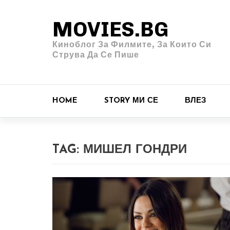
MOVIES.BG
Киноблог За Филмите, За Които Си
Струва Да Се Пише
HOME
STORY МИ СЕ
ВЛЕЗ
TAG:
МИШЕЛ ГОНДРИ