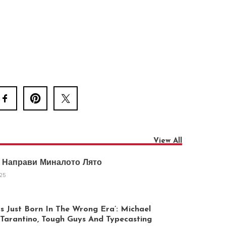
View All
 Направи Миналото Лято
025
 Just Born In The Wrong Era’: Michael
arantino, Tough Guys And Typecasting