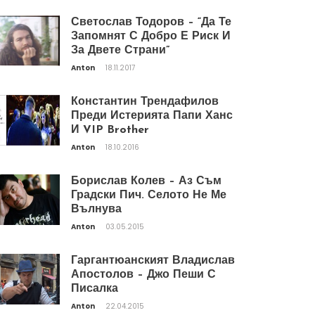
Светослав Тодоров – “Да Те
Запомнят С Добро Е Риск И
За Двете Страни”
Anton
18.11.2017
Константин Трендафилов
Преди Истерията Папи Ханс
И VIP Brother
Anton
18.10.2016
Борислав Колев – Аз Съм
Градски Пич. Селото Не Ме
Вълнува
Anton
03.05.2015
Гаргантюанският Владислав
Апостолов – Джо Пеши С
Писалка
Anton
22.04.2015