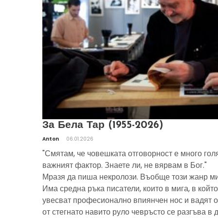
За Бела Тар (1955-2026)
Anton
06.01.2026
"Смятам, че човешката отговорност е много гол
важният фактор. Знаете ли, не вярвам в Бог."
Мразя да пиша некролози. Въобще този жанр ми
Има средна ръка писатели, които в мига, в който
увесват професионално впиянчен нос и вадят о
от стегнато навито руло чевръсто се разгъва в 