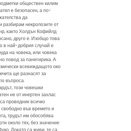
подметки обществен килим
ател е безопасен, а по-
скателства да
и разбирам некролозите от
анр, както Холдън Кофийлд
сано, друго е. Изобщо това
то в най-добрия случай е
уда на човека, или човека
но повод за панегирика. А
осмически всевиждащото око
ечета ще разнасят за
по въпроса.
ардът, този човешки
тен не от инертен захлас
, са проводник всичко
 свободно във времето и
та, трудът им обособява
рти около тях, без значение
Фуко. Докато са живи, те са