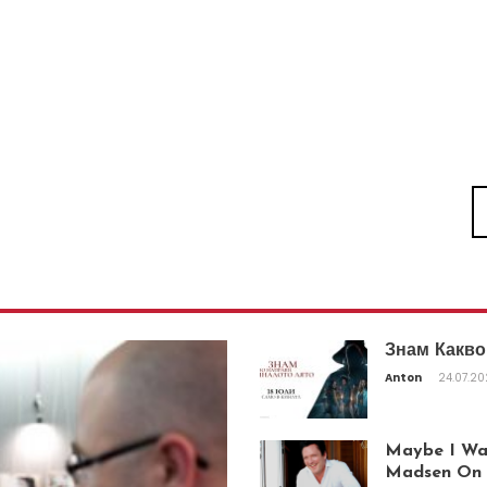
Знам Какво
Anton
24.07.2
Maybe I Was
Madsen On T