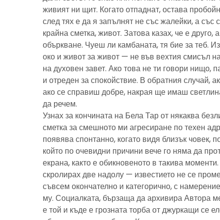
живият ни щит. Когато отпаднат, остава пробойн
след тях е да я запълнят не със жалейки, а със с
крайна сметка, живот. Затова казах, че е друго, 
объркване. Чуеш ли камбаната, тя бие за теб. И
око и живот за живот — не във вехтия смисъл н
на духовен завет. Ако това не ти говори нищо, 
и отреден за спокойствие. В обратния случай, ак
ако се справиш добре, накрая ще имаш светлина
да речем.
Узнах за кончината на Бела Тар от някаква без
сметка за смешното ми агресиране по техен адре
появява спонтанно, когато видя близък човек, 
който по очевидни причини вече го няма да про
екрана, както е обикновеното в такива моменти
скролирах две надолу — известието не се пром
съвсем окончателно и категорично, с намерение
му. Социалката, бързаща да архивира Автора м
е той и къде е грозната торба от джуркащи се 