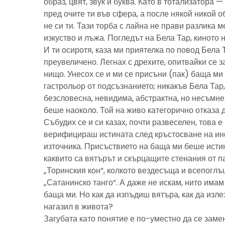
образ, цвят, звук и буква. Като в тотализатора 
пред очите ти във сфера, а после някой никой 
не си ти. Тази торба с лайна не прави разлика м
изкуство и лъжа. Погледът на Бела Тар, киното н
И ти осиротя, каза ми приятелка по повод Бела 
преувеличено. Легнах с дрехите, опитвайки се з
нищо. Унесох се и ми се присъни (пак) баща м
гастрольор от подсъзнанието; никакъв Бела Тар
безсловесна, невидима, абстрактна, но несъмн
беше наоколо. Той на живо категорично отказа 
Събудих се и си казах, почти развеселен, това 
верифицираш истината след кръстосване на ин
източника. Присъствието на баща ми беше исти
каквито са вятърът и скърцащите стенания от п
„Торинския кон“, колкото вездесъща и всепоглъ
„Сатанинско танго“. А даже не искам, нито имам 
баща ми. Но как да изпъдиш вятъра, как да излез
нагазил в живота?
Загубата като понятие е по-уместно да се замен