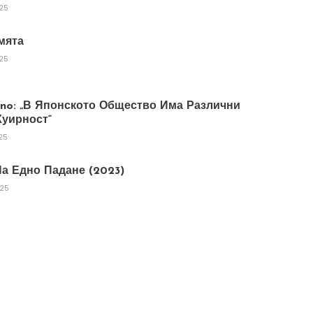
025
мята
025
tano: „В Японското Общество Има Различни
уирност“
25
а Едно Падане (2023)
025