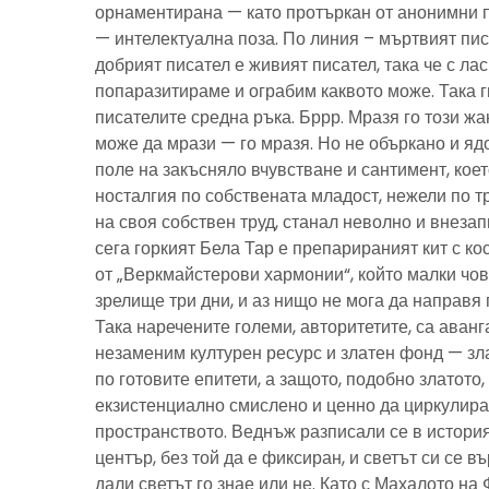
орнаментирана — като протъркан от анонимни 
— интелектуална поза. По линия – мъртвият пис
добрият писател е живият писател, така че с ла
попаразитираме и ограбим каквото може. Така г
писателите средна ръка. Бррр. Мразя го този ж
може да мрази — го мразя. Но не объркано и ядо
поле на закъсняло вчувстване и сантимент, кое
носталгия по собствената младост, нежели по тр
на своя собствен труд, станал неволно и внезап
сега горкият Бела Тар е препарираният кит с к
от „Веркмайстерови хармонии“, който малки чов
зрелище три дни, и аз нищо не мога да направя 
Така наречените големи, авторитетите, са аванг
незаменим културен ресурс и златен фонд — зла
по готовите епитети, а защото, подобно златото
екзистенциално смислено и ценно да циркулира
пространството. Веднъж разписали се в история
център, без той да е фиксиран, и светът си се въ
дали светът го знае или не. Като с Махалото на 