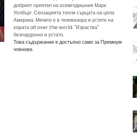
добрият приятел на осемгодишния Марк
Уолбърг. Сензацията топли сърцата на цяла
Америка. Мечето е в телевизора и устите на
хората all over the world. "Израства"
безпардонно и устато.
Това съдържание е достъпно само за Премиум
членове.