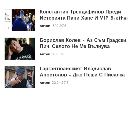
Константин Трендафилов Преди
Истерията Папи Ханс И VIP Brother
Anton
18.10.2016
Борислав Колев – Аз Съм Градски
Пич. Селото Не Ме Вълнува
Anton
03.05.2015
Гаргантюанският Владислав
Апостолов – Джо Пеши С Писалка
Anton
22.04.2015