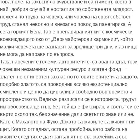
това поле на закъсняло вчувстване и сантимент, което в
най-добрия случай е носталгия по собствената младост,
нежели по труда на човека, или човека на своя собствен
труд, станал неволно и внезапно повод за панегирика. А
сега горкият Бела Тар е препарираният кит с космически
всевиждащото око от „Веркмайстерови хармонии“, който
малки човечета ще разнасят за зрелище три дни, и аз нищо
не мога да направя по въпроса.
Така наречените големи, авторитетите, са авангардът, този
човешки незаменим културен ресурс и златен фонд —
златен не от инертен захлас по готовите епитети, а защото,
подобно златото, са проводник всичко екзистенциално
смислено и ценно да циркулира свободно във времето и
пространството. Веднъж разписали се в историята, трудът
им обособява център, без той да е фиксиран, и светът си се
върти около тях, без значение дали светът го знае или не.
Като с Махалото на Фуко. Докато са живи, те са живият ни
щит. Когато отпаднат, остава пробойна, като работа на
живите след тях е да я запълнят не със жалейки, а със