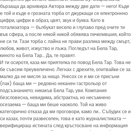
бързаща да архивира Автора между две дати — него! Къде
е той и къде е грозната торба от джуркащи се електроннно
цифри, цифри в образ, цвят, звук и буква. Като в
тотализатора — бълбукат весело и глупаво пред очите ти
във сфера, а после някой никой обявява печелившия, който
не си ти. Тази торба с лайна не прави разлика между смърт,
любов, живот, изкуство и лъжа. Погледът на Бела Тар,
киното на Бела Тар… Да, те правят.
И ти осиротя, каза ми приятелка по повод Бела Тар. Това не
бе съвсем преувеличено. Легнах с дрехите, опитвайки се за
малко да не мисля за нищо. Унесох се и ми се присъни
(пак) баща ми — редовно неканен гастрольор от
подсъзнанието; никакъв Бела Тар, уви. Компания
безсловесна, невидима, абстрактна, но несъмнено
осезаема — баща ми беше наоколо. Той на живо
категорично отказа да ми проговори, камо ли… Събудих се и
си казах, почти развеселен, това е като журналистиката —
верифицираш истината след кръстосване на информация