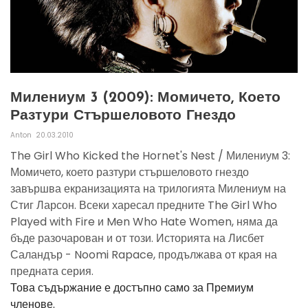
Милениум 3 (2009): Момичето, Което
Разтури Стършеловото Гнездо
Anton
20.03.2010
The Girl Who Kicked the Hornet's Nest / Милениум 3:
Момичето, което разтури стършеловото гнездо
завършва екранизацията на трилогията Милениум на
Стиг Ларсон. Всеки харесал предните The Girl Who
Played with Fire и Men Who Hate Women, няма да
бъде разочарован и от този. Историята на Лисбет
Саландър - Noomi Rapace, продължава от края на
предната серия.
Това съдържание е достъпно само за Премиум
членове.