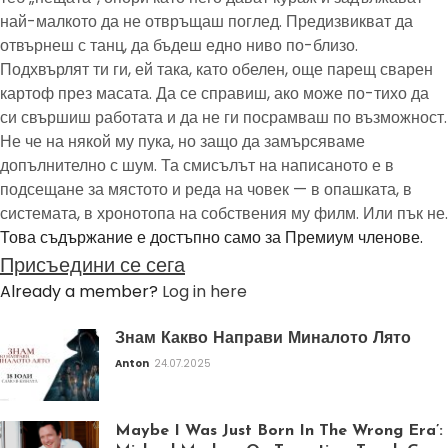
най-малкото да не отвръщаш поглед. Предизвикват да
отвърнеш с танц, да бъдеш едно ниво по-близо.
Подхвърлят ти ги, ей така, като обелен, още парещ сварен
картоф през масата. Да се справиш, ако може по-тихо да
си свършиш работата и да не ги посрамваш по възможност.
Не че на някой му пука, но защо да замърсяваме
допълнително с шум. Та смисълът на написаното е в
подсещане за мястото и реда на човек — в опашката, в
системата, в хронотопа на собствения му филм. Или пък не.
Това съдържание е достъпно само за Премиум членове.
Присъедини се сега
Already a member?
Log in here
Знам Какво Направи Миналото Лято
Anton
24.07.2025
Maybe I Was Just Born In The Wrong Era’: