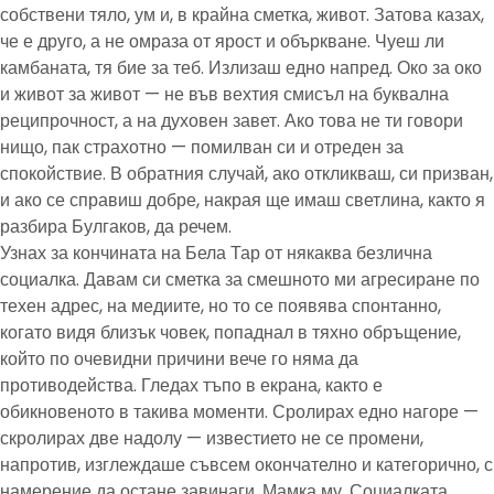
собствени тяло, ум и, в крайна сметка, живот. Затова казах,
че е друго, а не омраза от ярост и объркване. Чуеш ли
камбаната, тя бие за теб. Излизаш едно напред. Око за око
и живот за живот — не във вехтия смисъл на буквална
реципрочност, а на духовен завет. Ако това не ти говори
нищо, пак страхотно — помилван си и отреден за
спокойствие. В обратния случай, ако откликваш, си призван,
и ако се справиш добре, накрая ще имаш светлина, както я
разбира Булгаков, да речем.
Узнах за кончината на Бела Тар от някаква безлична
социалка. Давам си сметка за смешното ми агресиране по
техен адрес, на медиите, но то се появява спонтанно,
когато видя близък човек, попаднал в тяхно обръщение,
който по очевидни причини вече го няма да
противодейства. Гледах тъпо в екрана, както е
обикновеното в такива моменти. Сролирах едно нагоре —
скролирах две надолу — известието не се промени,
напротив, изглеждаше съвсем окончателно и категорично, с
намерение да остане завинаги. Мамка му. Социалката,