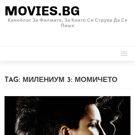
MOVIES.BG
Киноблог За Филмите, За Които Си Струва Да Се
Пише
Togg
navi
TAG:
МИЛЕНИУМ 3: МОМИЧЕТО