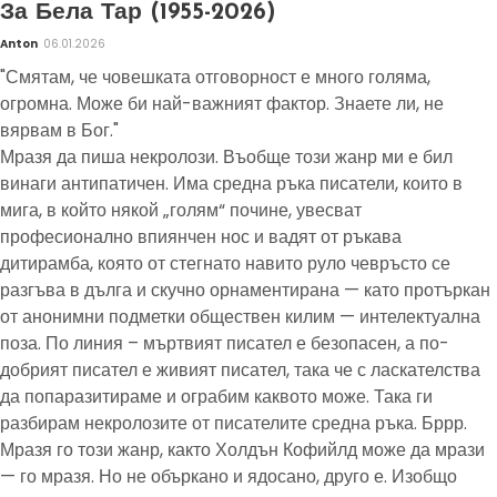
За Бела Тар (1955-2026)
Anton
06.01.2026
"Смятам, че човешката отговорност е много голяма,
огромна. Може би най-важният фактор. Знаете ли, не
вярвам в Бог."
Мразя да пиша некролози. Въобще този жанр ми е бил
винаги антипатичен. Има средна ръка писатели, които в
мига, в който някой „голям“ почине, увесват
професионално впиянчен нос и вадят от ръкава
дитирамба, която от стегнато навито руло чевръсто се
разгъва в дълга и скучно орнаментирана — като протъркан
от анонимни подметки обществен килим — интелектуална
поза. По линия – мъртвият писател е безопасен, а по-
добрият писател е живият писател, така че с ласкателства
да попаразитираме и ограбим каквото може. Така ги
разбирам некролозите от писателите средна ръка. Бррр.
Мразя го този жанр, както Холдън Кофийлд може да мрази
— го мразя. Но не объркано и ядосано, друго е. Изобщо