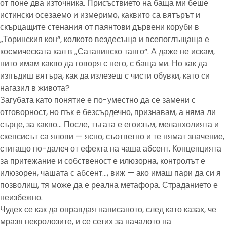
от поне два източника. Присъствието на баща ми беше
истински осезаемо и измеримо, каквито са вятърът и
скърцащите стенания от паянтови дървени коруби в
„Торинския кон“, колкото вездесъща и всепоглъщаща е
космическата кал в „Сатанинско танго“. А даже не искам,
нито имам какво да говоря с него, с баща ми. Но как да
изпъдиш вятъра, как да излезеш с чисти обувки, като си
нагазил в живота?
Загубата като понятие е по-уместно да се замени с
отговорност, но пък е безсърдечно, признавам, а няма ли
сърце, за какво… После, тъгата е егоизъм, меланхолията и
скепсисът са ялови — ясно, съответно и те нямат значение,
стигащо по-далеч от ефекта на чаша абсент. Концепцията
за притежание и собственост е илюзорна, контролът е
илюзорен, чашата с абсент…, виж — ако имаш пари да си я
позволиш, тя може да е реална метафора. Страданието е
неизбежно.
Чудех се как да оправдая написаното, след като казах, че
мразя некролозите, и се сетих за началото на