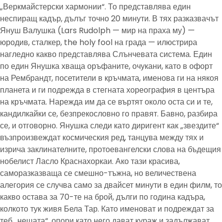
„Веркмайстерски хармонии“. То представлява един
неспиращ кадър, дълъг точно 20 минути. В тях разказвачът
Януш Валушка (Lars Rudolph — мир на праха му) —
юродив, сталкер, the holy fool на града — илюстрира
нагледно какво представлява Слънчевата система. Един
по един Янушка хваща оръфаните, очукани, като в офорт
на Рембрандт, посетители в кръчмата, именова ги на някоя
планета и ги подрежда в стегната хореография в центъра
на кръчмата. Нарежда им да се въртят около оста си и те,
кандилкайки се, безпрекословно го правят. Бавно, разбира
се, и отговорно. Янушка следи като диригент как „звездите“
възпроизвеждат космическия ред, танцува между тях и
изрича заклинателните, протоевангелски слова на бъдещия
нобелист Ласло Краснахоркаи. Ако тази красива,
саморазказваща се смешно-тъжна, но величествена
алегория се случва само за двайсет минути в един филм, то
какво остава за 70-те на брой, дълги по година кадъра,
колкото тук живя Бела Тар. Като именоват и подреждат за
теб „нещата“, опори като него дават кураж и задължават