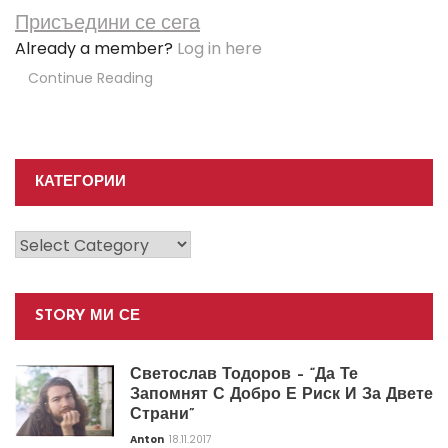
Присъедини се сега
Already a member?
Log in here
Continue Reading
КАТЕГОРИИ
Категории
STORY МИ СЕ
Светослав Тодоров – “Да Те
Запомнят С Добро Е Риск И За Двете
Страни”
Anton
18.11.2017