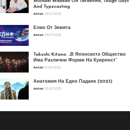
Michael Madsen On Tarantino, Tough Guys
And Typecasting
Anton
04.07.2025
Елио От Земята
Anton
04.07.2025
Takeshi Kitano: „В Японското Общество
Има Различни Форми На Куирност“
Anton
10.06.2025
Анатомия На Едно Падане (2023)
Anton
30.03.2025