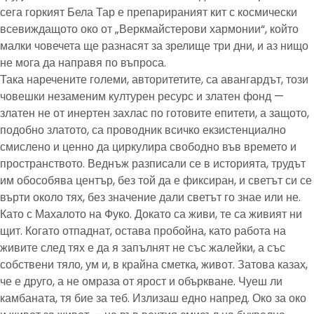
сега горкият Бела Тар е препарираният кит с космически
всевиждащото око от „Веркмайстерови хармонии“, който
малки човечета ще разнасят за зрелище три дни, и аз нищо
не мога да направя по въпроса.
Така наречените големи, авторитетите, са авангардът, този
човешки незаменим културен ресурс и златен фонд —
златен не от инертен захлас по готовите епитети, а защото,
подобно златото, са проводник всичко екзистенциално
смислено и ценно да циркулира свободно във времето и
пространството. Веднъж разписали се в историята, трудът
им обособява център, без той да е фиксиран, и светът си се
върти около тях, без значение дали светът го знае или не.
Като с Махалото на Фуко. Докато са живи, те са живият ни
щит. Когато отпаднат, остава пробойна, като работа на
живите след тях е да я запълнят не със жалейки, а със
собствени тяло, ум и, в крайна сметка, живот. Затова казах,
че е друго, а не омраза от ярост и объркване. Чуеш ли
камбаната, тя бие за теб. Излизаш едно напред. Око за око