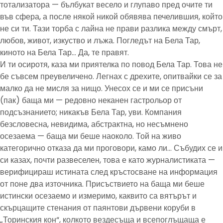
тотализатора — бълбукат весело и глупаво пред очите ти
във сфера, а после някой никой обявява печелившия, който
не си ти. Тази торба с лайна не прави разлика между смърт,
любов, живот, изкуство и лъжа. Погледът на Бела Тар,
киното на Бела Тар… Да, те правят.
И ти осиротя, каза ми приятелка по повод Бела Тар. Това не
бе съвсем преувеличено. Легнах с дрехите, опитвайки се за
малко да не мисля за нищо. Унесох се и ми се присъни
(пак) баща ми — редовно неканен гастрольор от
подсъзнанието; никакъв Бела Тар, уви. Компания
безсловесна, невидима, абстрактна, но несъмнено
осезаема — баща ми беше наоколо. Той на живо
категорично отказа да ми проговори, камо ли… Събудих се и
си казах, почти развеселен, това е като журналистиката —
верифицираш истината след кръстосване на информация
от поне два източника. Присъствието на баща ми беше
истински осезаемо и измеримо, каквито са вятърът и
скърцащите стенания от паянтови дървени коруби в
„Торинския кон“, колкото вездесъща и всепоглъщаща е