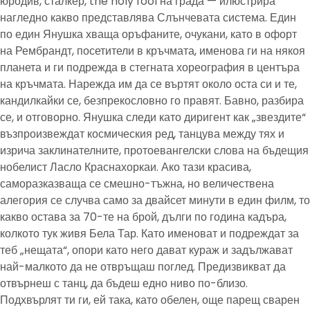
юродив, сталкер, the holy fool на града — илюстрира
нагледно какво представлява Слънчевата система. Един
по един Янушка хваща оръфаните, очукани, като в офорт
на Рембрандт, посетители в кръчмата, именова ги на някоя
планета и ги подрежда в стегната хореография в центъра
на кръчмата. Нарежда им да се въртят около оста си и те,
кандилкайки се, безпрекословно го правят. Бавно, разбира
се, и отговорно. Янушка следи като диригент как „звездите“
възпроизвеждат космическия ред, танцува между тях и
изрича заклинателните, протоевангелски слова на бъдещия
нобелист Ласло Краснахоркаи. Ако тази красива,
саморазказваща се смешно-тъжна, но величествена
алегория се случва само за двайсет минути в един филм, то
какво остава за 70-те на брой, дълги по година кадъра,
колкото тук живя Бела Тар. Като именоват и подреждат за
теб „нещата“, опори като него дават кураж и задължават
най-малкото да не отвръщаш поглед. Предизвикват да
отвърнеш с танц, да бъдеш едно ниво по-близо.
Подхвърлят ти ги, ей така, като обелен, още парещ сварен