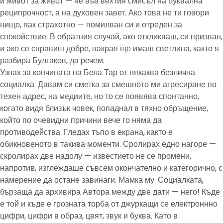
и живот за живот — не във вехтия смисъл на буквална
реципрочност, а на духовен завет. Ако това не ти говори
нищо, пак страхотно — помилван си и отреден за
спокойствие. В обратния случай, ако откликваш, си призван,
и ако се справиш добре, накрая ще имаш светлина, както я
разбира Булгаков, да речем.
Узнах за кончината на Бела Тар от някаква безлична
социалка. Давам си сметка за смешното ми агресиране по
техен адрес, на медиите, но то се появява спонтанно,
когато видя близък човек, попаднал в тяхно обръщение,
който по очевидни причини вече го няма да
противодейства. Гледах тъпо в екрана, както е
обикновеното в такива моменти. Сролирах едно нагоре —
скролирах две надолу — известието не се промени,
напротив, изглеждаше съвсем окончателно и категорично, с
намерение да остане завинаги. Мамка му. Социалката,
бързаща да архивира Автора между две дати — него! Къде
е той и къде е грозната торба от джуркащи се електроннно
цифри, цифри в образ, цвят, звук и буква. Като в