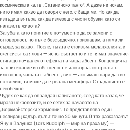
космическата кал в „Сатанинско танго“. А даже не искам,
нито имам какво да говоря с него, с баща ми. Но как да
изпъдиш вятъра, как да излезеш с чисти обувки, като си
нагазил в живота?
Загубата като понятие е по-уместно да се замени с
отговорност, но пък е безсърдечно, признавам, а няма ли
сърце, за какво… После, тъгата е егоизъм, меланхолията и
скепсисът са ялови — ясно, съответно и те нямат значение,
стигащо по-далеч от ефекта на чаша абсент. Концепцията
за притежание и собственост е илюзорна, контролът е
илюзорен, чашата с абсент…, виж — ако имаш пари да си я
позволиш, тя може да е реална метафора. Страданието е
неизбежно.
Чудех се как да оправдая написаното, след като казах, че
мразя некролозите, и се сетих за началото на
„Веркмайстерски хармонии“. То представлява един
неспиращ кадър, дълъг точно 20 минути. В тях разказвачът
Януш Валушка (Lars Rudolph — мир на праха му) —