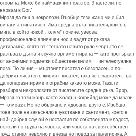
огромна. Може би най-важният фактор. Знаете ли, не
вярвам в Бог."
Мразя да пиша некролози. Въобще този жанр ми е бил
винаги антипатичен. Има средна ръка писатели, които в
мига, в който някой „голям“ почине, увесват
професионално впиянчен нос и вадят от ръкава
дитирамба, която от стегнато навито руло чевръсто се
разгъва в дълга и скучно орнаментирана — като протъркан
от анонимни подметки обществен килим — интелектуална
поза. По линия – мъртвият писател е безопасен, а по-
добрият писател е живият писател, така че с ласкателства
да попаразитираме и ограбим каквото може. Така ги
разбирам некролозите от писателите средна ръка. Бррр.
Мразя го този жанр, както Холдън Кофийлд може да мрази
— го мразя. Но не объркано и ядосано, друго е. Изобщо
това поле на закъсняло вчувстване и сантимент, което в
най-добрия случай е носталгия по собствената младост,
нежели по труда на човека, или човека на своя собствен
труд, станал неволно и внезапно повод за панегирика. А