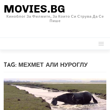
MOVIES.BG
Киноблог За Филмите, За Които Си Струва Да Се
Пише
Togg
navi
TAG:
МЕХМЕТ АЛИ НУРОГЛУ