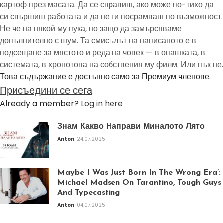
картоф през масата. Да се справиш, ако може по-тихо да
си свършиш работата и да не ги посрамваш по възможност.
Не че на някой му пука, но защо да замърсяваме
допълнително с шум. Та смисълът на написаното е в
подсещане за мястото и реда на човек — в опашката, в
системата, в хронотопа на собствения му филм. Или пък не.
Това съдържание е достъпно само за Премиум членове.
Присъедини се сега
Already a member?
Log in here
Знам Какво Направи Миналото Лято
Anton
24.07.2025
Maybe I Was Just Born In The Wrong Era’:
Michael Madsen On Tarantino, Tough Guys
And Typecasting
Anton
04.07.2025