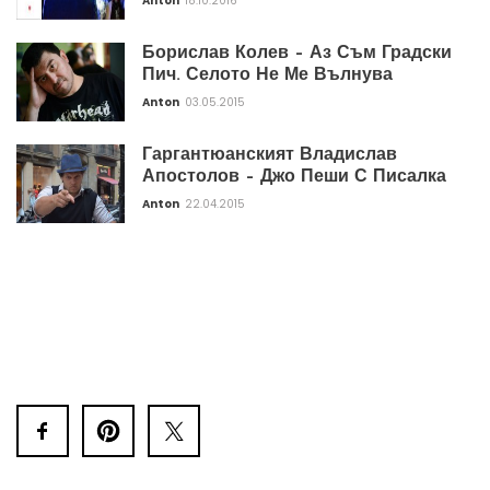
Anton
18.10.2016
Борислав Колев – Аз Съм Градски
Пич. Селото Не Ме Вълнува
Anton
03.05.2015
Гаргантюанският Владислав
Апостолов – Джо Пеши С Писалка
Anton
22.04.2015