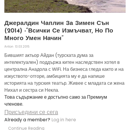
Джералдин Чаплин За Зимен Сън
(2014) -“всички Се Измъчват, Но По
Много Умен Начин”
Anton
13.03.2015
Бившият актьор Айдан (турската дума за
интелектуален) поддържа китен наследствен хотел в
централна Анадола с WiFi. На бизнеса гледа както и на
изкуството-отгоре, амбицията му е да напише
историята на турския театър. Живее с младата си жена
Нихал и сестра си Некла.
Това съдържание е достъпно само за Премиум
членове.
Присъедини се сега
Already a member?
Log in here
Continue Reading