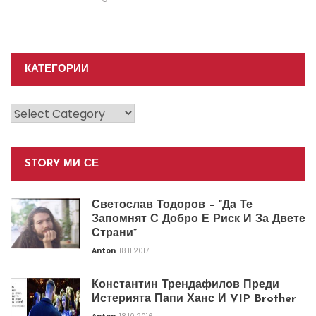
КАТЕГОРИИ
Категории
STORY МИ СЕ
Светослав Тодоров – “Да Те
Запомнят С Добро Е Риск И За Двете
Страни”
Anton
18.11.2017
Константин Трендафилов Преди
Истерията Папи Ханс И VIP Brother