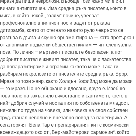
Мразя да пиша некролози. Въобще този жанр ми е бил
винаги антипатичен. Има средна ръка писатели, които в
мига, в който някой „голям“ почине, увесват
професионално впиянчен нос и вадят от ръкава
дитирамба, която от стегнато навито руло чевръсто се
разгъва в дълга и скучно орнаментирана — като протъркан
от анонимни подметки обществен килим — интелектуална
поза. По линия – мъртвият писател е безопасен, а по-
добрият писател е живият писател, така че с ласкателства
да попаразитираме и ограбим каквото може. Така ги
разбирам некролозите от писателите средна ръка. Бррр.
Мразя го този жанр, както Холдън Кофийлд може да мрази
— го мразя. Но не объркано и ядосано, друго е. Изобщо
това поле на закъсняло вчувстване и сантимент, което в
най-добрия случай е носталгия по собствената младост,
нежели по труда на човека, или човека на своя собствен
труд, станал неволно и внезапно повод за панегирика. А
сега горкият Бела Тар е препарираният кит с космически
всевиждащото око от „Веркмайстерови хармонии“, който