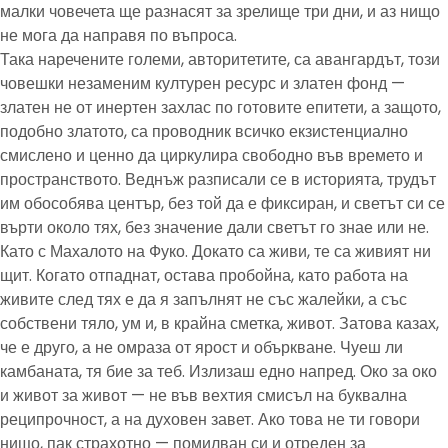
малки човечета ще разнасят за зрелище три дни, и аз нищо
не мога да направя по въпроса.
Така наречените големи, авторитетите, са авангардът, този
човешки незаменим културен ресурс и златен фонд —
златен не от инертен захлас по готовите епитети, а защото,
подобно златото, са проводник всичко екзистенциално
смислено и ценно да циркулира свободно във времето и
пространството. Веднъж разписали се в историята, трудът
им обособява център, без той да е фиксиран, и светът си се
върти около тях, без значение дали светът го знае или не.
Като с Махалото на Фуко. Докато са живи, те са живият ни
щит. Когато отпаднат, остава пробойна, като работа на
живите след тях е да я запълнят не със жалейки, а със
собствени тяло, ум и, в крайна сметка, живот. Затова казах,
че е друго, а не омраза от ярост и объркване. Чуеш ли
камбаната, тя бие за теб. Излизаш едно напред. Око за око
и живот за живот — не във вехтия смисъл на буквална
реципрочност, а на духовен завет. Ако това не ти говори
нищо, пак страхотно — помилван си и отреден за