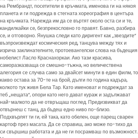
на Рембрандт, посетители в кръчмата, именова ги на някоя
планета и ги подрежда в стегната хореография в центъра
на кръчмата. Нарежда им да се въртят около оста си и те,
кандилкайки се, безпрекословно го правят. Бавно, разбира
се, и отговорно. Янушка следи като диригент как „звездите“
възпроизвеждат космическия ред, танцува между тях и
изрича заклинателните, протоевангелски слова на бъдещия
нобелист Ласло Краснахоркаи. Ако тази красива,
саморазказваща се смешно-тъжна, но величествена
алегория се случва само за двайсет минути в един филм, то
какво остава за 70-те на брой, дълги по година кадъра,
колкото тук живя Бела Тар. Като именоват и подреждат за
теб „нещата“, опори като него дават кураж и задължават
най-малкото да не отвръщаш поглед. Предизвикват да
отвърнеш с танц, да бъдеш едно ниво по-близо.
Подхвърлят ти ги, ей така, като обелен, още парещ сварен
картоф през масата. Да се справиш, ако може по-тихо да
си свършиш работата и да не ги посрамваш по възможност.