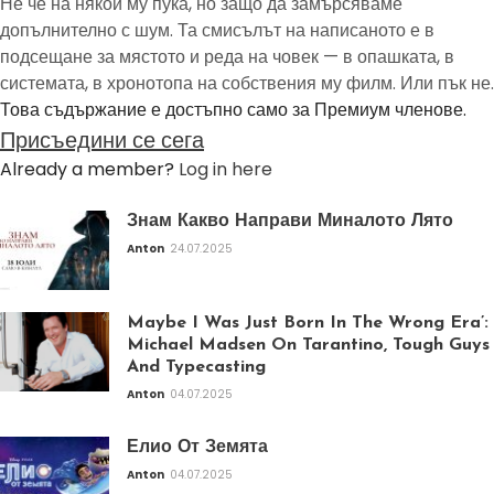
Не че на някой му пука, но защо да замърсяваме
допълнително с шум. Та смисълът на написаното е в
подсещане за мястото и реда на човек — в опашката, в
системата, в хронотопа на собствения му филм. Или пък не.
Това съдържание е достъпно само за Премиум членове.
Присъедини се сега
Already a member?
Log in here
Знам Какво Направи Миналото Лято
Anton
24.07.2025
Maybe I Was Just Born In The Wrong Era’:
Michael Madsen On Tarantino, Tough Guys
And Typecasting
Anton
04.07.2025
Елио От Земята
Anton
04.07.2025