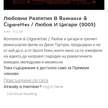
Любовни Разпятия В Romance &
Cigarettes / Любов И Цигари (2005)
Anton
10.12.2011
Romance & Cigarettes / Любов и цигари e третият
режисьорски филм на Джон Туртуро, продуциран е не
от кой да е, а от братя Коен, които явно са се изкефили
на идеята да направят пародия на романтичните
комедии, мелодрами и мюзикъли.
Това съдържание е достъпно само за Премиум
членове.
Присъедини се сега
Already a member?
Log in here
Continue Reading