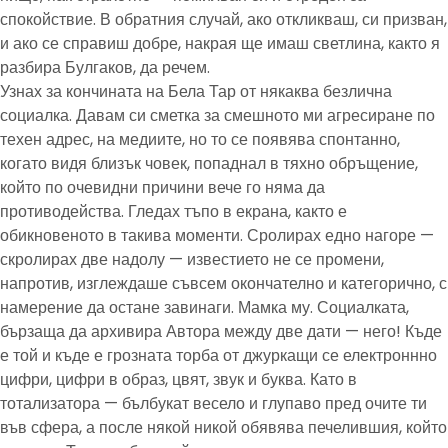
спокойствие. В обратния случай, ако откликваш, си призван,
и ако се справиш добре, накрая ще имаш светлина, както я
разбира Булгаков, да речем.
Узнах за кончината на Бела Тар от някаква безлична
социалка. Давам си сметка за смешното ми агресиране по
техен адрес, на медиите, но то се появява спонтанно,
когато видя близък човек, попаднал в тяхно обръщение,
който по очевидни причини вече го няма да
противодейства. Гледах тъпо в екрана, както е
обикновеното в такива моменти. Сролирах едно нагоре —
скролирах две надолу — известието не се промени,
напротив, изглеждаше съвсем окончателно и категорично, с
намерение да остане завинаги. Мамка му. Социалката,
бързаща да архивира Автора между две дати — него! Къде
е той и къде е грозната торба от джуркащи се електроннно
цифри, цифри в образ, цвят, звук и буква. Като в
тотализатора — бълбукат весело и глупаво пред очите ти
във сфера, а после някой никой обявява печелившия, който