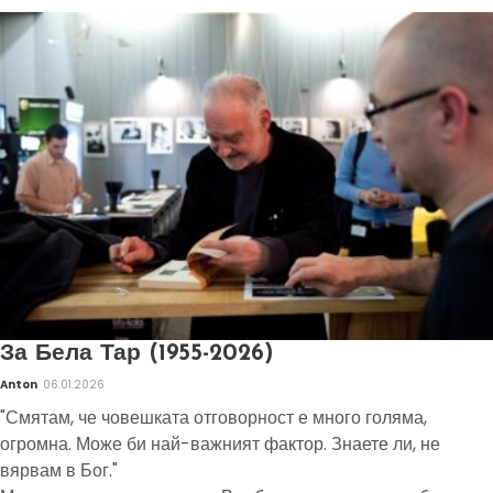
За Бела Тар (1955-2026)
Anton
06.01.2026
"Смятам, че човешката отговорност е много голяма,
огромна. Може би най-важният фактор. Знаете ли, не
вярвам в Бог."