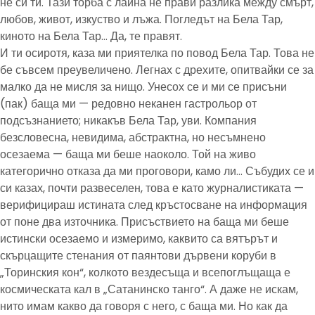
не си ти. Тази торба с лайна не прави разлика между смърт,
любов, живот, изкуство и лъжа. Погледът на Бела Тар,
киното на Бела Тар… Да, те правят.
И ти осиротя, каза ми приятелка по повод Бела Тар. Това не
бе съвсем преувеличено. Легнах с дрехите, опитвайки се за
малко да не мисля за нищо. Унесох се и ми се присъни
(пак) баща ми — редовно неканен гастрольор от
подсъзнанието; никакъв Бела Тар, уви. Компания
безсловесна, невидима, абстрактна, но несъмнено
осезаема — баща ми беше наоколо. Той на живо
категорично отказа да ми проговори, камо ли… Събудих се и
си казах, почти развеселен, това е като журналистиката —
верифицираш истината след кръстосване на информация
от поне два източника. Присъствието на баща ми беше
истински осезаемо и измеримо, каквито са вятърът и
скърцащите стенания от паянтови дървени коруби в
„Торинския кон“, колкото вездесъща и всепоглъщаща е
космическата кал в „Сатанинско танго“. А даже не искам,
нито имам какво да говоря с него, с баща ми. Но как да