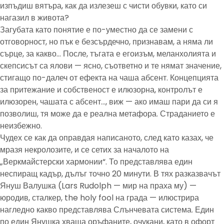
изпъдиш вятъра, как да излезеш с чисти обувки, като си
нагазил в живота?
Загубата като понятие е по-уместно да се замени с
отговорност, но пък е безсърдечно, признавам, а няма ли
сърце, за какво… После, тъгата е егоизъм, меланхолията и
скепсисът са ялови — ясно, съответно и те нямат значение,
стигащо по-далеч от ефекта на чаша абсент. Концепцията
за притежание и собственост е илюзорна, контролът е
илюзорен, чашата с абсент…, виж — ако имаш пари да си я
позволиш, тя може да е реална метафора. Страданието е
неизбежно.
Чудех се как да оправдая написаното, след като казах, че
мразя некролозите, и се сетих за началото на
„Веркмайстерски хармонии“. То представлява един
неспиращ кадър, дълъг точно 20 минути. В тях разказвачът
Януш Валушка (Lars Rudolph — мир на праха му) —
юродив, сталкер, the holy fool на града — илюстрира
нагледно какво представлява Слънчевата система. Един
по един Янушка хваща оръфаните, очукани, като в офорт