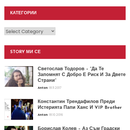
КАТЕГОРИИ
Категории
STORY МИ СЕ
Светослав Тодоров – “Да Те
Запомнят С Добро Е Риск И За Двете
Страни”
Anton
18.11.2017
Константин Трендафилов Преди
Истерията Папи Ханс И VIP Brother
Anton
18.10.2016
Борислав Колев – Аз Съм Градски