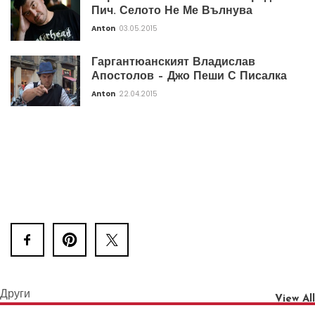
Пич. Селото Не Ме Вълнува
Anton
03.05.2015
Гаргантюанският Владислав
Апостолов – Джо Пеши С Писалка
Anton
22.04.2015
Други
View All