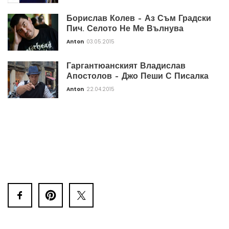
Борислав Колев – Аз Съм Градски
Пич. Селото Не Ме Вълнува
Anton
03.05.2015
Гаргантюанският Владислав
Апостолов – Джо Пеши С Писалка
Anton
22.04.2015