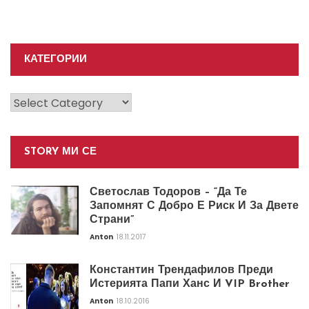
КАТЕГОРИИ
Категории
STORY МИ СЕ
Светослав Тодоров – “Да Те
Запомнят С Добро Е Риск И За Двете
Страни”
Anton
18.11.2017
Константин Трендафилов Преди
Истерията Папи Ханс И VIP Brother
Anton
18.10.2016