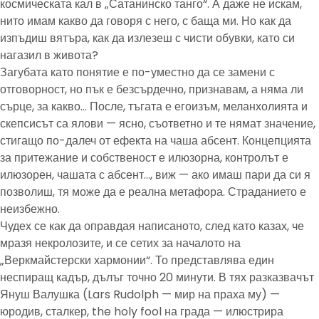
космическата кал в „Сатанинско танго“. А даже не искам,
нито имам какво да говоря с него, с баща ми. Но как да
изпъдиш вятъра, как да излезеш с чисти обувки, като си
нагазил в живота?
Загубата като понятие е по-уместно да се замени с
отговорност, но пък е безсърдечно, признавам, а няма ли
сърце, за какво… После, тъгата е егоизъм, меланхолията и
скепсисът са ялови — ясно, съответно и те нямат значение,
стигащо по-далеч от ефекта на чаша абсент. Концепцията
за притежание и собственост е илюзорна, контролът е
илюзорен, чашата с абсент…, виж — ако имаш пари да си я
позволиш, тя може да е реална метафора. Страданието е
неизбежно.
Чудех се как да оправдая написаното, след като казах, че
мразя некролозите, и се сетих за началото на
„Веркмайстерски хармонии“. То представлява един
неспиращ кадър, дълъг точно 20 минути. В тях разказвачът
Януш Валушка (Lars Rudolph — мир на праха му) —
юродив, сталкер, the holy fool на града — илюстрира