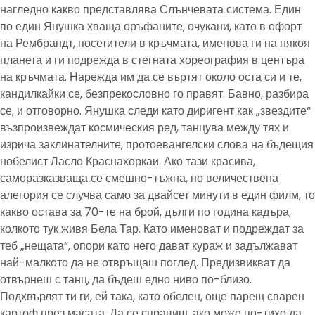
нагледно какво представлява Слънчевата система. Един
по един Янушка хваща оръфаните, очукани, като в офорт
на Рембрандт, посетители в кръчмата, именова ги на някоя
планета и ги подрежда в стегната хореография в центъра
на кръчмата. Нарежда им да се въртят около оста си и те,
кандилкайки се, безпрекословно го правят. Бавно, разбира
се, и отговорно. Янушка следи като диригент как „звездите“
възпроизвеждат космическия ред, танцува между тях и
изрича заклинателните, протоевангелски слова на бъдещия
нобелист Ласло Краснахоркаи. Ако тази красива,
саморазказваща се смешно-тъжна, но величествена
алегория се случва само за двайсет минути в един филм, то
какво остава за 70-те на брой, дълги по година кадъра,
колкото тук живя Бела Тар. Като именоват и подреждат за
теб „нещата“, опори като него дават кураж и задължават
най-малкото да не отвръщаш поглед. Предизвикват да
отвърнеш с танц, да бъдеш едно ниво по-близо.
Подхвърлят ти ги, ей така, като обелен, още парещ сварен
картоф през масата. Да се справиш, ако може по-тихо да