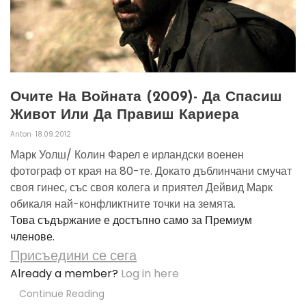
Очите На Войната (2009)- Да Спасиш
Живот Или Да Правиш Кариера
Anton
18.09.2012
Марк Уолш/ Колин Фарел е ирландски военен
фотограф oт края на 80-те. Докато дъблинчани смучат
своя гинес, със своя колега и приятел Дейвид Марк
обикаля най-конфликтните точки на земята.
Това съдържание е достъпно само за Премиум
членове.
Присъедини се сега
Already a member?
Log in here
Continue Reading