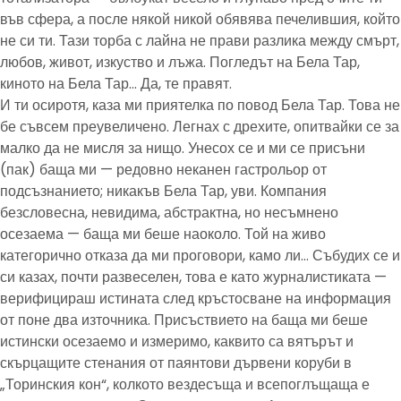
във сфера, а после някой никой обявява печелившия, който
не си ти. Тази торба с лайна не прави разлика между смърт,
любов, живот, изкуство и лъжа. Погледът на Бела Тар,
киното на Бела Тар… Да, те правят.
И ти осиротя, каза ми приятелка по повод Бела Тар. Това не
бе съвсем преувеличено. Легнах с дрехите, опитвайки се за
малко да не мисля за нищо. Унесох се и ми се присъни
(пак) баща ми — редовно неканен гастрольор от
подсъзнанието; никакъв Бела Тар, уви. Компания
безсловесна, невидима, абстрактна, но несъмнено
осезаема — баща ми беше наоколо. Той на живо
категорично отказа да ми проговори, камо ли… Събудих се и
си казах, почти развеселен, това е като журналистиката —
верифицираш истината след кръстосване на информация
от поне два източника. Присъствието на баща ми беше
истински осезаемо и измеримо, каквито са вятърът и
скърцащите стенания от паянтови дървени коруби в
„Торинския кон“, колкото вездесъща и всепоглъщаща е