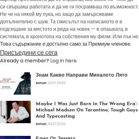
си свършиш работата и да не ги посрамваш по възможност.
Не че на някой му пука, но защо да замърсяваме
допълнително с шум. Та смисълът на написаното е в
подсещане за мястото и реда на човек — в опашката, в
системата, в хронотопа на собствения му филм. Или пък не.
Това съдържание е достъпно само за Премиум членове.
Присъедини се сега
Already a member?
Log in here
Знам Какво Направи Миналото Лято
Anton
24.07.2025
Maybe I Was Just Born In The Wrong Era’:
Michael Madsen On Tarantino, Tough Guys
And Typecasting
Anton
04.07.2025