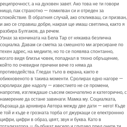
реципрочност, а на духовен завет. Ако това не ти говори
нищо, пак страхотно — помилван си и отреден за
спокойствие. В обратния случай, ако откликваш, си призван,
и ако се справиш добре, накрая ще имаш светлина, както я
разбира Булгаков, да речем.
Узнах за кончината на Бела Тар от някаква безлична
социалка. Давам си сметка за смешното ми агресиране по
техен адрес, на медиите, но то се появява спонтанно,
когато видя близък човек, попаднал в тяхно обръщение,
който по очевидни причини вече го няма да
противодейства. Гледах тъпо в екрана, както е
обикновеното в такива моменти. Сролирах едно нагоре —
скролирах две надолу — известието не се промени,
напротив, изглеждаше съвсем окончателно и категорично, с
намерение да остане завинаги. Мамка му. Социалката,
бързаща да архивира Автора между две дати — него! Къде
е той и къде е грозната торба от джуркащи се електроннно
цифри, цифри в образ, цвят, звук и буква. Като в
тотализатора — бълбукат весело и глупаво пред очите ти