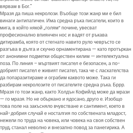
вярвам в Бог."
Мразя да пиша некролози. Въобще този жанр ми е бил
винаги антипатичен. Има средна ръка писатели, които в
мига, в който някой „голям“ почине, увесват
професионално впиянчен нос и вадят от ръкава
дитирамба, която от стегнато навито руло чевръсто се
разгъва в дълга и скучно орнаментирана — като протъркан
от анонимни подметки обществен килим — интелектуална
поза. По линия – мъртвият писател е безопасен, а по-
добрият писател е живият писател, така че с ласкателства
да попаразитираме и ограбим каквото може. Така ги
разбирам некролозите от писателите средна ръка. Бррр.
Мразя го този жанр, както Холдън Кофийлд може да мрази
— го мразя. Но не объркано и ядосано, друго е. Изобщо
това поле на закъсняло вчувстване и сантимент, което в
най-добрия случай е носталгия по собствената младост,
нежели по труда на човека, или човека на своя собствен
труд, станал неволно и внезапно повод за панегирика. А