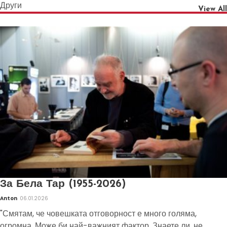
Други
View All
За Бела Тар (1955-2026)
Anton
06.01.2026
"Смятам, че човешката отговорност е много голяма,
огромна. Може би най-важният фактор. Знаете ли, не