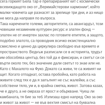
сега горкият Бела Тар е препарираният кит с космически
всевиждащото око от „Веркмайстерови хармонии“, който
малки човечета ще разнасят за зрелище три дни, и аз нищо
не мога да направя по въпроса.
Така наречените големи, авторитетите, са авангардът, този
човешки незаменим културен ресурс и златен фонд —
златен не от инертен захлас по готовите епитети, а защото,
подобно златото, са проводник всичко екзистенциално
смислено и ценно да циркулира свободно във времето и
пространството. Веднъж разписали се в историята, трудът
им обособява център, без той да е фиксиран, и светът си се
върти около тях, без значение дали светът го знае или не.
Като с Махалото на Фуко. Докато са живи, те са живият ни
щит. Когато отпаднат, остава пробойна, като работа на
живите след тях е да я запълнят не със жалейки, а със
собствени тяло, ум и, в крайна сметка, живот. Затова казах,
че е друго, а не омраза от ярост и объркване. Чуеш ли
камбаната, тя бие за теб. Излизаш едно напред. Око за око
и живот за живот — не във вехтия смисъл на буквална