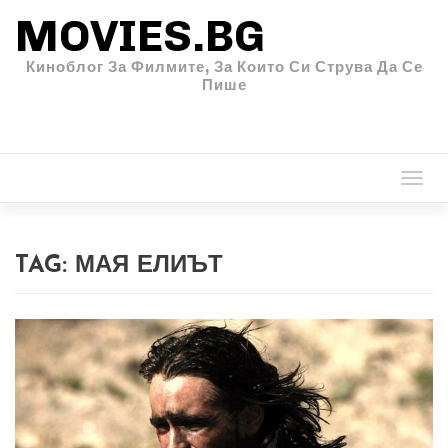
MOVIES.BG
Киноблог За Филмите, За Които Си Струва Да Се
Пише
Togg
navi
TAG:
МАЯ ЕЛИЪТ