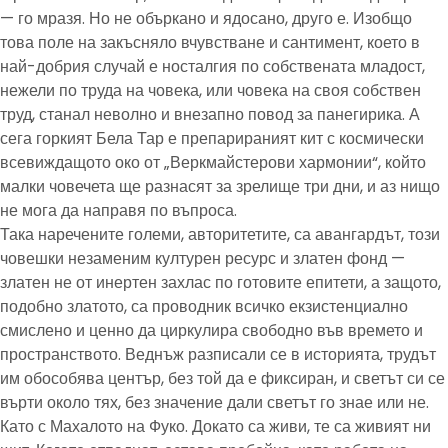
— го мразя. Но не объркано и ядосано, друго е. Изобщо
това поле на закъсняло вчувстване и сантимент, което в
най-добрия случай е носталгия по собствената младост,
нежели по труда на човека, или човека на своя собствен
труд, станал неволно и внезапно повод за панегирика. А
сега горкият Бела Тар е препарираният кит с космически
всевиждащото око от „Веркмайстерови хармонии“, който
малки човечета ще разнасят за зрелище три дни, и аз нищо
не мога да направя по въпроса.
Така наречените големи, авторитетите, са авангардът, този
човешки незаменим културен ресурс и златен фонд —
златен не от инертен захлас по готовите епитети, а защото,
подобно златото, са проводник всичко екзистенциално
смислено и ценно да циркулира свободно във времето и
пространството. Веднъж разписали се в историята, трудът
им обособява център, без той да е фиксиран, и светът си се
върти около тях, без значение дали светът го знае или не.
Като с Махалото на Фуко. Докато са живи, те са живият ни