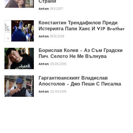
Страни”
Anton
18.11.2017
Константин Трендафилов Преди
Истерията Папи Ханс И VIP Brother
Anton
18.10.2016
Борислав Колев – Аз Съм Градски
Пич. Селото Не Ме Вълнува
Anton
03.05.2015
Гаргантюанският Владислав
Апостолов – Джо Пеши С Писалка
Anton
22.04.2015