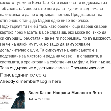
колкото тук живя Бела Тар. Като именоват и подреждат за
теб „нещата“, опори като него дават кураж и задължават
най-малкото да не отвръщаш поглед. Предизвикват да
отвърнеш с танц, да бъдеш едно ниво по-близо.
Подхвърлят ти ги, ей така, като обелен, още парещ сварен
картоф през масата. Да се справиш, ако може по-тихо да
си свършиш работата и да не ги посрамваш по възможност.
Не че на някой му пука, но защо да замърсяваме
допълнително с шум. Та смисълът на написаното е в
подсещане за мястото и реда на човек — в опашката, в
системата, в хронотопа на собствения му филм. Или пък не.
Това съдържание е достъпно само за Премиум членове.
Присъедини се сега
Already a member?
Log in here
Знам Какво Направи Миналото Лято
Anton
24.07.2025