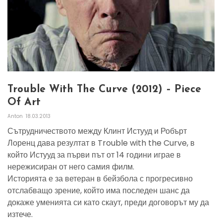
Trouble With The Curve (2012) – Piece
Of Art
Anton
18.03.2013
Сътрудничеството между Клинт Истууд и Робърт
Лоренц дава резултат в Trouble with the Curve, в
който Истууд за първи път от 14 години играе в
нережисиран от него самия филм.
Историята е за ветеран в бейзбола с прогресивно
отслабващо зрение, който има последен шанс да
докаже уменията си като скаут, преди договорът му да
изтече.