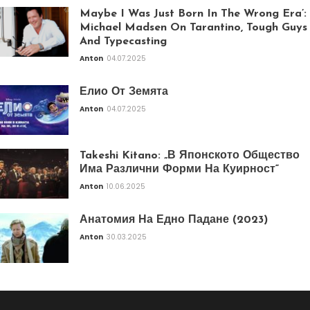
Maybe I Was Just Born In The Wrong Era’:
Michael Madsen On Tarantino, Tough Guys
And Typecasting
Anton
04.07.2025
Елио От Земята
Anton
04.07.2025
Takeshi Kitano: „В Японското Общество
Има Различни Форми На Куирност“
Anton
10.06.2025
Анатомия На Едно Падане (2023)
Anton
30.03.2025