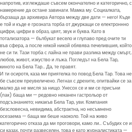
напротив, изглеждаше съвсем окончателно и категорично, с
намерение да остане завинаги. Мамка му. Социалката,
бързаща да архивира Автора между две дати — него! Къде
е той и къде е грозната торба от джуркащи се електроннно
цифри, цифри в образ, цвят, звук и буква. Като в
тотализатора — бълбукат весело и глупаво пред очите ти
във сфера, а после някой никой обявява печелившия, който
не си ти. Тази торба с лайна не прави разлика между смърт,
любов, живот, изкуство и лъжа. Погледът на Бела Тар,
киното на Бела Тар… Да, те правят.
И ти осиротя, каза ми приятелка по повод Бела Тар. Това не
бе съвсем преувеличено. Легнах с дрехите, опитвайки се за
малко да не мисля за нищо. Унесох се и ми се присъни
(пак) баща ми — редовно неканен гастрольор от
подсъзнанието; никакъв Бела Тар, уви. Компания
безсловесна, невидима, абстрактна, но несъмнено
осезаема — баща ми беше наоколо. Той на живо
категорично отказа да ми проговори, камо ли… Събудих се и
си казах, почти развеселен, това е като журналистиката —