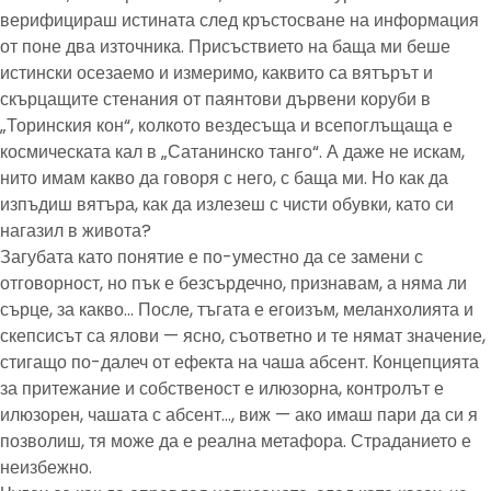
верифицираш истината след кръстосване на информация
от поне два източника. Присъствието на баща ми беше
истински осезаемо и измеримо, каквито са вятърът и
скърцащите стенания от паянтови дървени коруби в
„Торинския кон“, колкото вездесъща и всепоглъщаща е
космическата кал в „Сатанинско танго“. А даже не искам,
нито имам какво да говоря с него, с баща ми. Но как да
изпъдиш вятъра, как да излезеш с чисти обувки, като си
нагазил в живота?
Загубата като понятие е по-уместно да се замени с
отговорност, но пък е безсърдечно, признавам, а няма ли
сърце, за какво… После, тъгата е егоизъм, меланхолията и
скепсисът са ялови — ясно, съответно и те нямат значение,
стигащо по-далеч от ефекта на чаша абсент. Концепцията
за притежание и собственост е илюзорна, контролът е
илюзорен, чашата с абсент…, виж — ако имаш пари да си я
позволиш, тя може да е реална метафора. Страданието е
неизбежно.