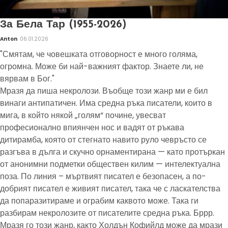
За Бела Тар (1955-2026)
Anton
06.01.2026
"Смятам, че човешката отговорност е много голяма,
огромна. Може би най-важният фактор. Знаете ли, не
вярвам в Бог."
Мразя да пиша некролози. Въобще този жанр ми е бил
винаги антипатичен. Има средна ръка писатели, които в
мига, в който някой „голям“ почине, увесват
професионално впиянчен нос и вадят от ръкава
дитирамба, която от стегнато навито руло чевръсто се
разгъва в дълга и скучно орнаментирана — като протъркан
от анонимни подметки обществен килим — интелектуална
поза. По линия – мъртвият писател е безопасен, а по-
добрият писател е живият писател, така че с ласкателства
да попаразитираме и ограбим каквото може. Така ги
разбирам некролозите от писателите средна ръка. Бррр.
Мразя го този жанр, както Холдън Кофийлд може да мрази