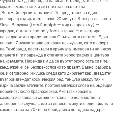
Чудех се как да оправдая написаното, след като казах, че
мразя некролозите, и се сетих за началото на
„Веркмайстерски хармонии“. То представлява един
неспиращ кадър, дълъг точно 20 минути. В тях разказвачът
Януш Валушка (Lars Rudolph — мир на праха му) —
юродив, сталкер, the holy fool на града — илюстрира
нагледно какво представлява Слънчевата система. Един
по един Янушка хваща оръфаните, очукани, като в офорт
на Рембрандт, посетители в кръчмата, именова ги на някоя
планета и ги подрежда в стегната хореография в центъра
на кръчмата. Нарежда им да се въртят около оста си и те,
кандилкайки се, безпрекословно го правят. Бавно, разбира
се, и отговорно. Янушка следи като диригент как „звездите“
възпроизвеждат космическия ред, танцува между тях и
изрича заклинателните, протоевангелски слова на бъдещия
нобелист Ласло Краснахоркаи. Ако тази красива,
саморазказваща се смешно-тъжна, но величествена
алегория се случва само за двайсет минути в един филм, то
какво остава за 70-те на брой, дълги по година кадъра,