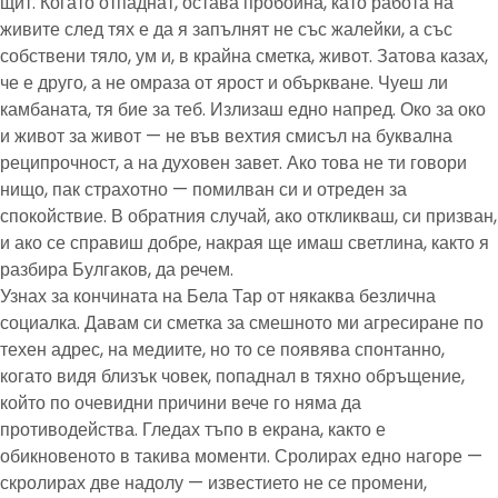
щит. Когато отпаднат, остава пробойна, като работа на
живите след тях е да я запълнят не със жалейки, а със
собствени тяло, ум и, в крайна сметка, живот. Затова казах,
че е друго, а не омраза от ярост и объркване. Чуеш ли
камбаната, тя бие за теб. Излизаш едно напред. Око за око
и живот за живот — не във вехтия смисъл на буквална
реципрочност, а на духовен завет. Ако това не ти говори
нищо, пак страхотно — помилван си и отреден за
спокойствие. В обратния случай, ако откликваш, си призван,
и ако се справиш добре, накрая ще имаш светлина, както я
разбира Булгаков, да речем.
Узнах за кончината на Бела Тар от някаква безлична
социалка. Давам си сметка за смешното ми агресиране по
техен адрес, на медиите, но то се появява спонтанно,
когато видя близък човек, попаднал в тяхно обръщение,
който по очевидни причини вече го няма да
противодейства. Гледах тъпо в екрана, както е
обикновеното в такива моменти. Сролирах едно нагоре —
скролирах две надолу — известието не се промени,