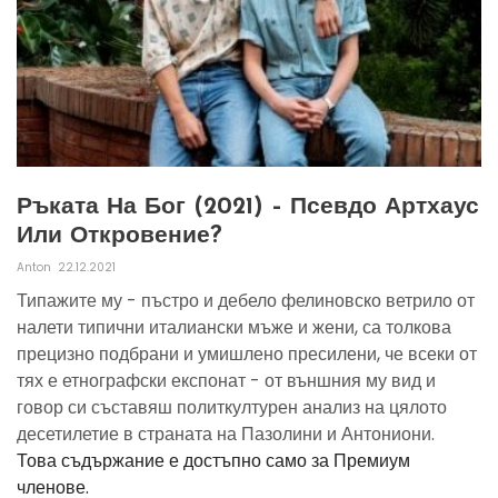
Ръката На Бог (2021) – Псевдо Артхаус
Или Откровение?
Anton
22.12.2021
Типажите му - пъстро и дебело фелиновско ветрило от
налети типични италиански мъже и жени, са толкова
прецизно подбрани и умишлено пресилени, че всеки от
тях е етнографски експонат - от външния му вид и
говор си съставяш политкултурен анализ на цялото
десетилетие в страната на Пазолини и Антониони.
Това съдържание е достъпно само за Премиум
членове.