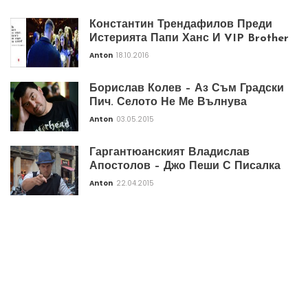
Константин Трендафилов Преди
Истерията Папи Ханс И VIP Brother
Anton
18.10.2016
Борислав Колев – Аз Съм Градски
Пич. Селото Не Ме Вълнува
Anton
03.05.2015
Гаргантюанският Владислав
Апостолов – Джо Пеши С Писалка
Anton
22.04.2015