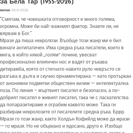
За Бела Тар (1955-2026)
Anton
06.01.2026
"Смятам, че човешката отговорност е много голяма,
огромна. Може би най-важният фактор. Знаете ли, не
вярвам в Бог."
Мразя да пиша некролози. Въобще този жанр ми е бил
винаги антипатичен. Има средна ръка писатели, които в
мига, в който някой „голям“ почине, увесват
професионално впиянчен нос и вадят от ръкава
дитирамба, която от стегнато навито руло чевръсто се
разгъва в дълга и скучно орнаментирана — като протъркан
от анонимни подметки обществен килим — интелектуална
поза. По линия – мъртвият писател е безопасен, а по-
добрият писател е живият писател, така че с ласкателства
да попаразитираме и ограбим каквото може. Така ги
разбирам некролозите от писателите средна ръка. Бррр.
Мразя го този жанр, както Холдън Кофийлд може да мрази
— го мразя. Но не объркано и ядосано, друго е. Изобщо