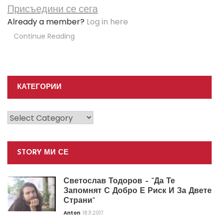
Присъедини се сега
Already a member?
Log in here
Continue Reading
КАТЕГОРИИ
Категории
STORY МИ СЕ
Светослав Тодоров – “Да Те
Запомнят С Добро Е Риск И За Двете
Страни”
Anton
18.11.2017