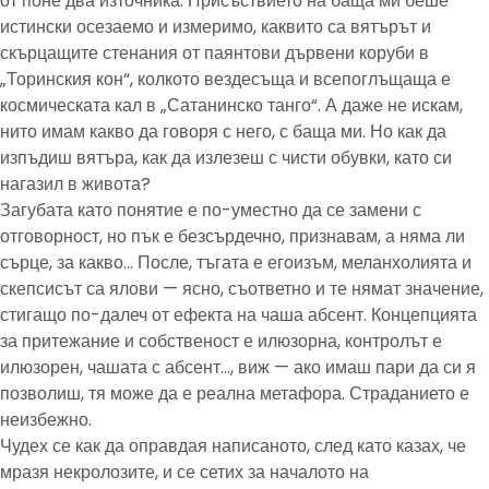
от поне два източника. Присъствието на баща ми беше
истински осезаемо и измеримо, каквито са вятърът и
скърцащите стенания от паянтови дървени коруби в
„Торинския кон“, колкото вездесъща и всепоглъщаща е
космическата кал в „Сатанинско танго“. А даже не искам,
нито имам какво да говоря с него, с баща ми. Но как да
изпъдиш вятъра, как да излезеш с чисти обувки, като си
нагазил в живота?
Загубата като понятие е по-уместно да се замени с
отговорност, но пък е безсърдечно, признавам, а няма ли
сърце, за какво… После, тъгата е егоизъм, меланхолията и
скепсисът са ялови — ясно, съответно и те нямат значение,
стигащо по-далеч от ефекта на чаша абсент. Концепцията
за притежание и собственост е илюзорна, контролът е
илюзорен, чашата с абсент…, виж — ако имаш пари да си я
позволиш, тя може да е реална метафора. Страданието е
неизбежно.
Чудех се как да оправдая написаното, след като казах, че
мразя некролозите, и се сетих за началото на