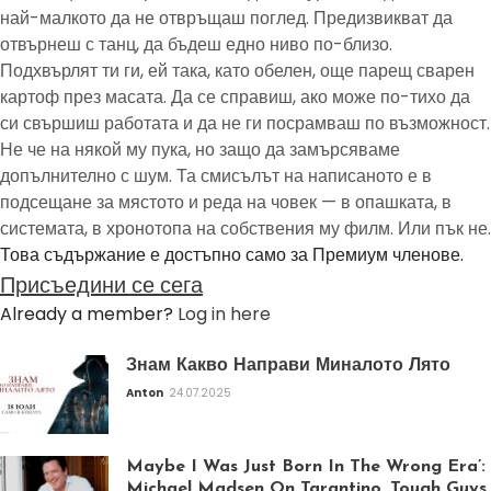
най-малкото да не отвръщаш поглед. Предизвикват да
отвърнеш с танц, да бъдеш едно ниво по-близо.
Подхвърлят ти ги, ей така, като обелен, още парещ сварен
картоф през масата. Да се справиш, ако може по-тихо да
си свършиш работата и да не ги посрамваш по възможност.
Не че на някой му пука, но защо да замърсяваме
допълнително с шум. Та смисълът на написаното е в
подсещане за мястото и реда на човек — в опашката, в
системата, в хронотопа на собствения му филм. Или пък не.
Това съдържание е достъпно само за Премиум членове.
Присъедини се сега
Already a member?
Log in here
Знам Какво Направи Миналото Лято
Anton
24.07.2025
Maybe I Was Just Born In The Wrong Era’:
Michael Madsen On Tarantino, Tough Guys