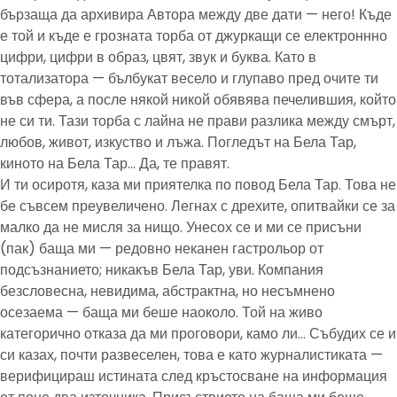
бързаща да архивира Автора между две дати — него! Къде
е той и къде е грозната торба от джуркащи се електроннно
цифри, цифри в образ, цвят, звук и буква. Като в
тотализатора — бълбукат весело и глупаво пред очите ти
във сфера, а после някой никой обявява печелившия, който
не си ти. Тази торба с лайна не прави разлика между смърт,
любов, живот, изкуство и лъжа. Погледът на Бела Тар,
киното на Бела Тар… Да, те правят.
И ти осиротя, каза ми приятелка по повод Бела Тар. Това не
бе съвсем преувеличено. Легнах с дрехите, опитвайки се за
малко да не мисля за нищо. Унесох се и ми се присъни
(пак) баща ми — редовно неканен гастрольор от
подсъзнанието; никакъв Бела Тар, уви. Компания
безсловесна, невидима, абстрактна, но несъмнено
осезаема — баща ми беше наоколо. Той на живо
категорично отказа да ми проговори, камо ли… Събудих се и
си казах, почти развеселен, това е като журналистиката —
верифицираш истината след кръстосване на информация