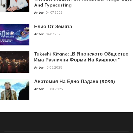
And Typecasting
Anton
04.07.2025
Елио От Земята
Anton
04.07.2025
Takeshi Kitano: „В Японското Общество
Има Различни Форми На Куирност“
Anton
10.06.2025
Анатомия На Едно Падане (2023)
Anton
30.03.2025