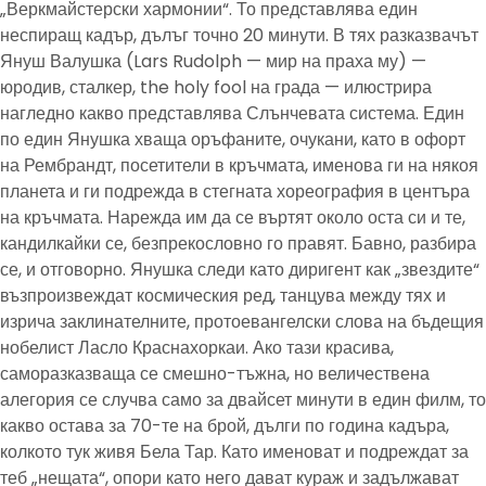
„Веркмайстерски хармонии“. То представлява един
неспиращ кадър, дълъг точно 20 минути. В тях разказвачът
Януш Валушка (Lars Rudolph — мир на праха му) —
юродив, сталкер, the holy fool на града — илюстрира
нагледно какво представлява Слънчевата система. Един
по един Янушка хваща оръфаните, очукани, като в офорт
на Рембрандт, посетители в кръчмата, именова ги на някоя
планета и ги подрежда в стегната хореография в центъра
на кръчмата. Нарежда им да се въртят около оста си и те,
кандилкайки се, безпрекословно го правят. Бавно, разбира
се, и отговорно. Янушка следи като диригент как „звездите“
възпроизвеждат космическия ред, танцува между тях и
изрича заклинателните, протоевангелски слова на бъдещия
нобелист Ласло Краснахоркаи. Ако тази красива,
саморазказваща се смешно-тъжна, но величествена
алегория се случва само за двайсет минути в един филм, то
какво остава за 70-те на брой, дълги по година кадъра,
колкото тук живя Бела Тар. Като именоват и подреждат за
теб „нещата“, опори като него дават кураж и задължават