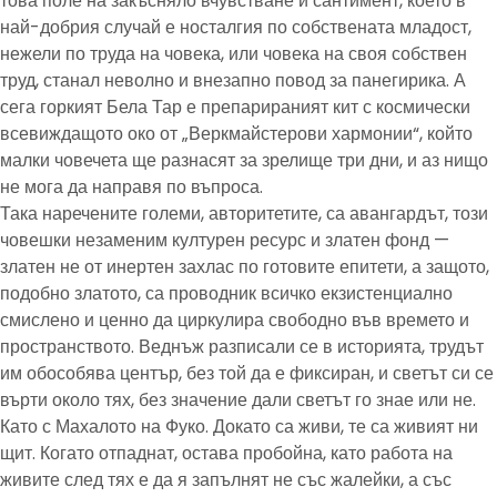
това поле на закъсняло вчувстване и сантимент, което в
най-добрия случай е носталгия по собствената младост,
нежели по труда на човека, или човека на своя собствен
труд, станал неволно и внезапно повод за панегирика. А
сега горкият Бела Тар е препарираният кит с космически
всевиждащото око от „Веркмайстерови хармонии“, който
малки човечета ще разнасят за зрелище три дни, и аз нищо
не мога да направя по въпроса.
Така наречените големи, авторитетите, са авангардът, този
човешки незаменим културен ресурс и златен фонд —
златен не от инертен захлас по готовите епитети, а защото,
подобно златото, са проводник всичко екзистенциално
смислено и ценно да циркулира свободно във времето и
пространството. Веднъж разписали се в историята, трудът
им обособява център, без той да е фиксиран, и светът си се
върти около тях, без значение дали светът го знае или не.
Като с Махалото на Фуко. Докато са живи, те са живият ни
щит. Когато отпаднат, остава пробойна, като работа на
живите след тях е да я запълнят не със жалейки, а със