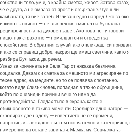
собствени тяло, ум и, в крайна сметка, живот. Затова казах,
че е друго, а не омраза от ярост и объркване. Чуеш ли
камбаната, тя бие за теб. Излизаш едно напред. Око за око
и живот за живот — не във вехтия смисъл на буквална
реципрочност, а на духовен завет. Ако това не ти говори
нищо, пак страхотно — помилван си и отреден за
спокойствие. В обратния случай, ако откликваш, си призван,
и ако се справиш добре, накрая ще имаш светлина, както я
разбира Булгаков, да речем.
Узнах за кончината на Бела Тар от някаква безлична
социалка. Давам си сметка за смешното ми агресиране по
техен адрес, на медиите, но то се появява спонтанно,
когато видя близък човек, попаднал в тяхно обръщение,
който по очевидни причини вече го няма да
противодейства. Гледах тъпо в екрана, както е
обикновеното в такива моменти. Сролирах едно нагоре —
скролирах две надолу — известието не се промени,
напротив, изглеждаше съвсем окончателно и категорично, с
намерение да остане завинаги. Мамка му. Социалката,