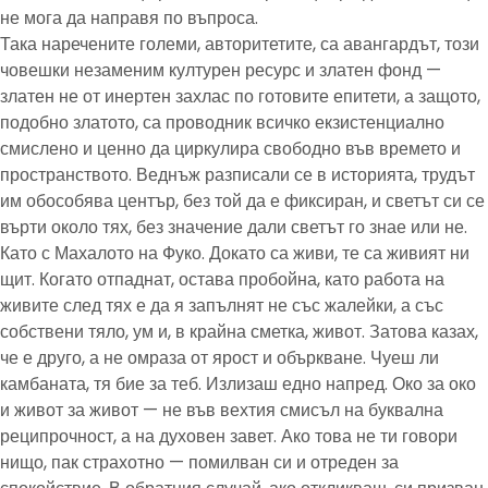
не мога да направя по въпроса.
Така наречените големи, авторитетите, са авангардът, този
човешки незаменим културен ресурс и златен фонд —
златен не от инертен захлас по готовите епитети, а защото,
подобно златото, са проводник всичко екзистенциално
смислено и ценно да циркулира свободно във времето и
пространството. Веднъж разписали се в историята, трудът
им обособява център, без той да е фиксиран, и светът си се
върти около тях, без значение дали светът го знае или не.
Като с Махалото на Фуко. Докато са живи, те са живият ни
щит. Когато отпаднат, остава пробойна, като работа на
живите след тях е да я запълнят не със жалейки, а със
собствени тяло, ум и, в крайна сметка, живот. Затова казах,
че е друго, а не омраза от ярост и объркване. Чуеш ли
камбаната, тя бие за теб. Излизаш едно напред. Око за око
и живот за живот — не във вехтия смисъл на буквална
реципрочност, а на духовен завет. Ако това не ти говори
нищо, пак страхотно — помилван си и отреден за