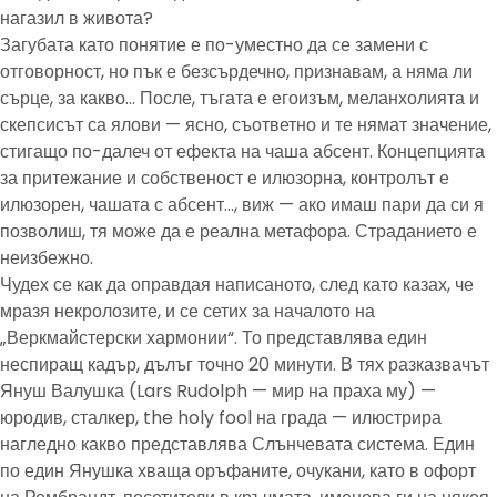
нагазил в живота?
Загубата като понятие е по-уместно да се замени с
отговорност, но пък е безсърдечно, признавам, а няма ли
сърце, за какво… После, тъгата е егоизъм, меланхолията и
скепсисът са ялови — ясно, съответно и те нямат значение,
стигащо по-далеч от ефекта на чаша абсент. Концепцията
за притежание и собственост е илюзорна, контролът е
илюзорен, чашата с абсент…, виж — ако имаш пари да си я
позволиш, тя може да е реална метафора. Страданието е
неизбежно.
Чудех се как да оправдая написаното, след като казах, че
мразя некролозите, и се сетих за началото на
„Веркмайстерски хармонии“. То представлява един
неспиращ кадър, дълъг точно 20 минути. В тях разказвачът
Януш Валушка (Lars Rudolph — мир на праха му) —
юродив, сталкер, the holy fool на града — илюстрира
нагледно какво представлява Слънчевата система. Един
по един Янушка хваща оръфаните, очукани, като в офорт