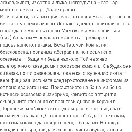
любов, живот, изкуство и лъжа. Погледът на Бела Тар,
киното на Бела Тар… Да, те правят.
И ти осиротя, каза ми приятелка по повод Бела Тар. Това не
бе съвсем преувеличено. Легнах с дрехите, опитвайки се за
малко да не мисля за нищо. Унесох се и ми се присъни
(пак) баща ми — редовно неканен гастрольор от
подсъзнанието; никакъв Бела Тар, уви. Компания
безсловесна, невидима, абстрактна, но несъмнено
осезаема — баща ми беше наоколо. Той на живо
категорично отказа да ми проговори, камо ли… Събудих се и
си казах, почти развеселен, това е като журналистиката —
верифицираш истината след кръстосване на информация
от поне два източника. Присъствието на баща ми беше
истински осезаемо и измеримо, каквито са вятърът и
скърцащите стенания от паянтови дървени коруби в
„Торинския кон“, колкото вездесъща и всепоглъщаща е
космическата кал в „Сатанинско танго“. А даже не искам,
нито имам какво да говоря с него, с баща ми. Но как да
изпъдиш вятъра, как да излезеш с чисти обувки, като си