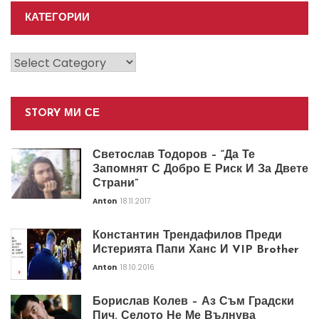
КАТЕГОРИИ
Категории
STORY МИ СЕ
Светослав Тодоров – “Да Те
Запомнят С Добро Е Риск И За Двете
Страни”
Anton
18.11.2017
Константин Трендафилов Преди
Истерията Папи Ханс И VIP Brother
Anton
18.10.2016
Борислав Колев – Аз Съм Градски
Пич. Селото Не Ме Вълнува