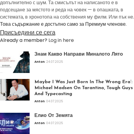
допълнително с шум. Та смисълът на написаното е в
подсещане за мястото и реда на човек — в опашката, в
системата, в хронотопа на собствения му филм. Или пък не.
Това съдържание е достъпно само за Премиум членове.
Присъедини се сега
Already a member?
Log in here
Знам Какво Направи Миналото Лято
Anton
24.07.2025
Maybe I Was Just Born In The Wrong Era’:
Michael Madsen On Tarantino, Tough Guys
And Typecasting
Anton
04.07.2025
Елио От Земята
Anton
04.07.2025