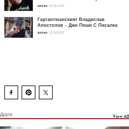
Anton
03.05.2015
Гаргантюанският Владислав
Апостолов – Джо Пеши С Писалка
Anton
22.04.2015
Други
View All