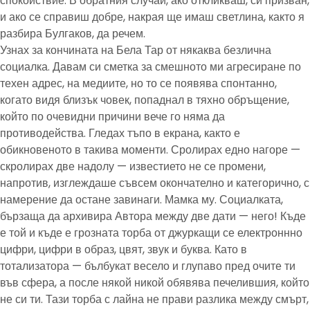
спокойствие. В обратния случай, ако откликваш, си призван,
и ако се справиш добре, накрая ще имаш светлина, както я
разбира Булгаков, да речем.
Узнах за кончината на Бела Тар от някаква безлична
социалка. Давам си сметка за смешното ми агресиране по
техен адрес, на медиите, но то се появява спонтанно,
когато видя близък човек, попаднал в тяхно обръщение,
който по очевидни причини вече го няма да
противодейства. Гледах тъпо в екрана, както е
обикновеното в такива моменти. Сролирах едно нагоре —
скролирах две надолу — известието не се промени,
напротив, изглеждаше съвсем окончателно и категорично, с
намерение да остане завинаги. Мамка му. Социалката,
бързаща да архивира Автора между две дати — него! Къде
е той и къде е грозната торба от джуркащи се електроннно
цифри, цифри в образ, цвят, звук и буква. Като в
тотализатора — бълбукат весело и глупаво пред очите ти
във сфера, а после някой никой обявява печелившия, който
не си ти. Тази торба с лайна не прави разлика между смърт,