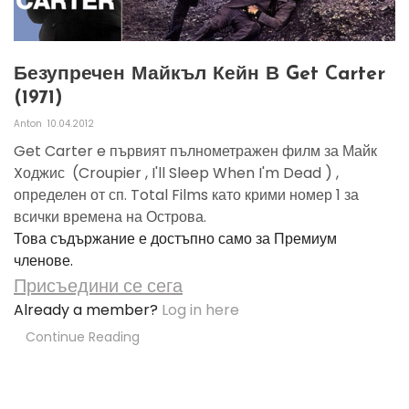
Безупречен Майкъл Кейн В Get Carter
(1971)
Anton
10.04.2012
Get Carter e първият пълнометражен филм за Майк
Xоджис (Croupier , I'll Sleep When I'm Dead ) ,
определен от сп. Total Films като крими номер 1 за
всички времена на Острова.
Това съдържание е достъпно само за Премиум
членове.
Присъедини се сега
Already a member?
Log in here
Continue Reading