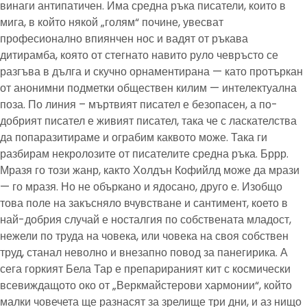
винаги антипатичен. Има средна ръка писатели, които в
мига, в който някой „голям“ почине, увесват
професионално впиянчен нос и вадят от ръкава
дитирамба, която от стегнато навито руло чевръсто се
разгъва в дълга и скучно орнаментирана — като протъркан
от анонимни подметки обществен килим — интелектуална
поза. По линия – мъртвият писател е безопасен, а по-
добрият писател е живият писател, така че с ласкателства
да попаразитираме и ограбим каквото може. Така ги
разбирам некролозите от писателите средна ръка. Бррр.
Мразя го този жанр, както Холдън Кофийлд може да мрази
— го мразя. Но не объркано и ядосано, друго е. Изобщо
това поле на закъсняло вчувстване и сантимент, което в
най-добрия случай е носталгия по собствената младост,
нежели по труда на човека, или човека на своя собствен
труд, станал неволно и внезапно повод за панегирика. А
сега горкият Бела Тар е препарираният кит с космически
всевиждащото око от „Веркмайстерови хармонии“, който
малки човечета ще разнасят за зрелище три дни, и аз нищо