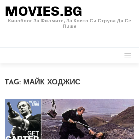
MOVIES.BG
Киноблог За Филмите, За Които Си Струва Да Се
Пише
Togg
navi
TAG:
МАЙК ХОДЖИС