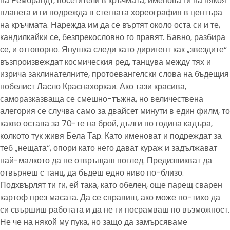
на Рембрандт, посетители в кръчмата, именова ги на някоя
планета и ги подрежда в стегната хореография в центъра
на кръчмата. Нарежда им да се въртят около оста си и те,
кандилкайки се, безпрекословно го правят. Бавно, разбира
се, и отговорно. Янушка следи като диригент как „звездите“
възпроизвеждат космическия ред, танцува между тях и
изрича заклинателните, протоевангелски слова на бъдещия
нобелист Ласло Краснахоркаи. Ако тази красива,
саморазказваща се смешно-тъжна, но величествена
алегория се случва само за двайсет минути в един филм, то
какво остава за 70-те на брой, дълги по година кадъра,
колкото тук живя Бела Тар. Като именоват и подреждат за
теб „нещата“, опори като него дават кураж и задължават
най-малкото да не отвръщаш поглед. Предизвикват да
отвърнеш с танц, да бъдеш едно ниво по-близо.
Подхвърлят ти ги, ей така, като обелен, още парещ сварен
картоф през масата. Да се справиш, ако може по-тихо да
си свършиш работата и да не ги посрамваш по възможност.
Не че на някой му пука, но защо да замърсяваме