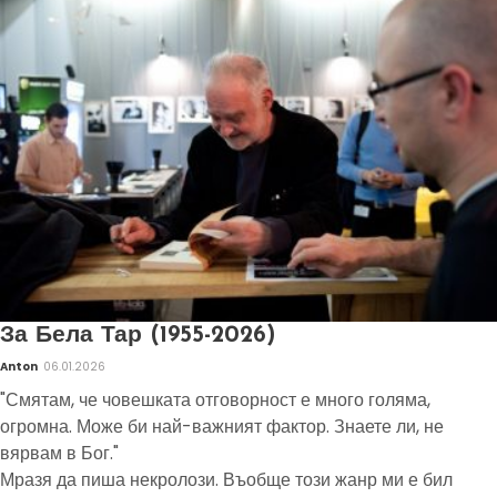
За Бела Тар (1955-2026)
Anton
06.01.2026
"Смятам, че човешката отговорност е много голяма,
огромна. Може би най-важният фактор. Знаете ли, не
вярвам в Бог."
Мразя да пиша некролози. Въобще този жанр ми е бил