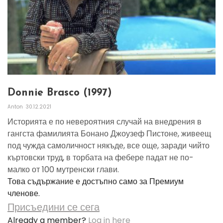
Donnie Brasco (1997)
Anton
30.12.2021
Историята е по невероятния случай на внедрения в
гангста фамилията Бонано Джоузеф Пистоне, живеещ
под чужда самоличност някъде, все още, заради чийто
къртовски труд, в торбата на фебере падат не по-
малко от 100 мутренски глави.
Това съдържание е достъпно само за Премиум
членове.
Присъедини се сега
Already a member?
Log in here