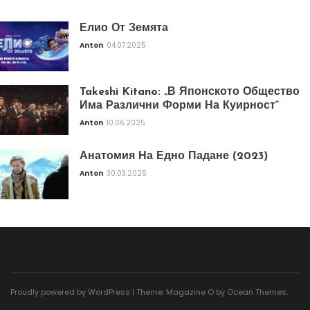
Елио От Земята
Anton
04.07.2025
Takeshi Kitano: „В Японското Общество
Има Различни Форми На Куирност“
Anton
10.06.2025
Анатомия На Едно Падане (2023)
Anton
30.03.2025
Proudly powered by WordPress
|
Theme: Magazine O by
Ocean Themes
.