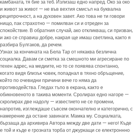
камбаната, тя бие за теб. Излизаш едно напред. Око за око
и живот за живот — не във вехтия смисъл на буквална
реципрочност, а на духовен завет. Ако това не ти говори
нищо, пак страхотно — помилван си и отреден за
спокойствие. В обратния случай, ако откликваш, си призван,
и ако се справиш добре, накрая ще имаш светлина, както я
разбира Булгаков, да речем.
Узнах за кончината на Бела Тар от някаква безлична
социалка. Давам си сметка за смешното ми агресиране по
техен адрес, на медиите, но то се появява спонтанно,
когато видя близък човек, попаднал в тяхно обръщение,
който по очевидни причини вече го няма да
противодейства. Гледах тъпо в екрана, както е
обикновеното в такива моменти. Сролирах едно нагоре —
скролирах две надолу — известието не се промени,
напротив, изглеждаше съвсем окончателно и категорично, с
намерение да остане завинаги. Мамка му. Социалката,
бързаща да архивира Автора между две дати — него! Къде
е той и къде е грозната торба от джуркащи се електроннно