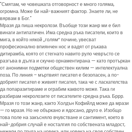
"Смятам, че човешката отговорност е много голяма,
огромна. Може би най-важният фактор. Знаете ли, не
вярвам в Бог."
Мразя да пиша некролози. Въобще този жанр ми е бил
винаги антипатичен. Има средна ръка писатели, които в
мига, в който някой „голям“ почине, увесват
професионално впиянчен нос и вадят от ръкава
дитирамба, която от стегнато навито руло чевръсто се
разгъва в дълга и скучно орнаментирана — като протъркан
от анонимни подметки обществен килим — интелектуална
поза. По линия – мъртвият писател е безопасен, а по-
добрият писател е живият писател, така че с ласкателства
да попаразитираме и ограбим каквото може. Така ги
разбирам некролозите от писателите средна ръка. Бррр.
Мразя го този жанр, както Холдън Кофийлд може да мрази
— го мразя. Но не объркано и ядосано, друго е. Изобщо
това поле на закъсняло вчувстване и сантимент, което в
най-добрия случай е носталгия по собствената младост,
нежели по труда на човека, или човека на своя собствен