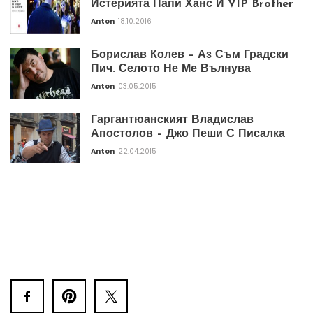
Истерията Папи Ханс И VIP Brother
Anton
18.10.2016
Борислав Колев – Аз Съм Градски
Пич. Селото Не Ме Вълнува
Anton
03.05.2015
Гаргантюанският Владислав
Апостолов – Джо Пеши С Писалка
Anton
22.04.2015