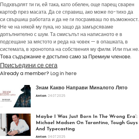
Подхвърлят ти ги, ей така, като обелен, още парещ сварен
картоф през масата. Да се справиш, ако може по-тихо да
си свършиш работата и да не ги посрамваш по възможност.
Не че на някой му пука, но защо да замърсяваме
допълнително с шум. Та смисълът на написаното е в
подсещане за мястото и реда на човек — в опашката, в
системата, в хронотопа на собствения му филм. Или пък не.
Това съдържание е достъпно само за Премиум членове.
Присъедини се сега
Already a member?
Log in here
Знам Какво Направи Миналото Лято
Anton
24.07.2025
Maybe I Was Just Born In The Wrong Era’:
Michael Madsen On Tarantino, Tough Guys
And Typecasting
Anton
04.07.2025