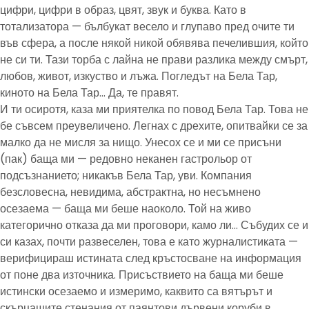
цифри, цифри в образ, цвят, звук и буква. Като в
тотализатора — бълбукат весело и глупаво пред очите ти
във сфера, а после някой никой обявява печелившия, който
не си ти. Тази торба с лайна не прави разлика между смърт,
любов, живот, изкуство и лъжа. Погледът на Бела Тар,
киното на Бела Тар… Да, те правят.
И ти осиротя, каза ми приятелка по повод Бела Тар. Това не
бе съвсем преувеличено. Легнах с дрехите, опитвайки се за
малко да не мисля за нищо. Унесох се и ми се присъни
(пак) баща ми — редовно неканен гастрольор от
подсъзнанието; никакъв Бела Тар, уви. Компания
безсловесна, невидима, абстрактна, но несъмнено
осезаема — баща ми беше наоколо. Той на живо
категорично отказа да ми проговори, камо ли… Събудих се и
си казах, почти развеселен, това е като журналистиката —
верифицираш истината след кръстосване на информация
от поне два източника. Присъствието на баща ми беше
истински осезаемо и измеримо, каквито са вятърът и
скърцащите стенания от паянтови дървени коруби в