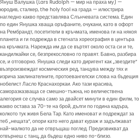
Януш Валушка (Lars Rudolph — мир на праха му) —
юродив, сталкер, the holy fool на града — илюстрира
нагледно какво представлява Слънчевата система. Един
по един Янушка хваща оръфаните, очукани, като в офорт
на Рембрандт, посетители в кръчмата, именова ги на някоя
планета и ги подрежда в стегната хореография в центъра
на кръчмата. Нарежда им да се въртят около оста си и те,
кандилкайки се, безпрекословно го правят. Бавно, разбира
се, и отговорно. Янушка следи като диригент как „звездите“
възпроизвеждат космическия ред, танцува между тях и
изрича заклинателните, протоевангелски слова на бъдещия
нобелист Ласло Краснахоркаи. Ако тази красива,
саморазказваща се смешно-тъжна, но величествена
алегория се случва само за двайсет минути в един филм, то
какво остава за 70-те на брой, дълги по година кадъра,
колкото тук живя Бела Тар. Като именоват и подреждат за
теб „нещата“, опори като него дават кураж и задължават
най-малкото да не отвръщаш поглед. Предизвикват да
отвърнеш с танц, да бъдеш едно ниво по-близо.