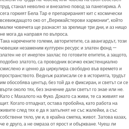
труд, станал неволно и внезапно повод за панегирика. А
сега горкият Бела Тар е препарираният кит с космически
всевиждащото око от „Веркмайстерови хармонии“, който
малки човечета ще разнасят за зрелище три дни, и аз нищо
не мога да направя по въпроса.
Така наречените големи, авторитетите, са авангардът, този
човешки незаменим културен ресурс и златен фонд —
златен не от инертен захлас по готовите епитети, а защото,
подобно златото, са проводник всичко екзистенциално
смислено и ценно да циркулира свободно във времето и
пространството. Веднъж разписали се в историята, трудът
им обособява център, без той да е фиксиран, и светът си се
върти около тях, без значение дали светът го знае или не.
Като с Махалото на Фуко. Докато са живи, те са живият ни
щит. Когато отпаднат, остава пробойна, като работа на
живите след тях е да я запълнят не със жалейки, а със
собствени тяло, ум и, в крайна сметка, живот. Затова казах,
че е друго, а не омраза от ярост и объркване. Чуеш ли