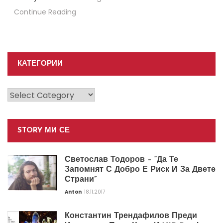
Continue Reading
КАТЕГОРИИ
Категории
STORY МИ СЕ
Светослав Тодоров – “Да Те
Запомнят С Добро Е Риск И За Двете
Страни”
Anton
18.11.2017
Константин Трендафилов Преди