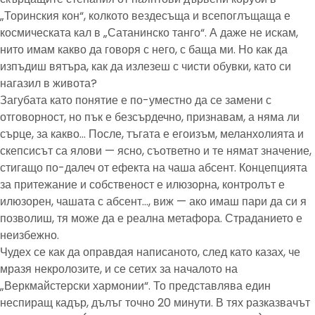
„Торинския кон“, колкото вездесъща и всепоглъщаща е
космическата кал в „Сатанинско танго“. А даже не искам,
нито имам какво да говоря с него, с баща ми. Но как да
изпъдиш вятъра, как да излезеш с чисти обувки, като си
нагазил в живота?
Загубата като понятие е по-уместно да се замени с
отговорност, но пък е безсърдечно, признавам, а няма ли
сърце, за какво… После, тъгата е егоизъм, меланхолията и
скепсисът са ялови — ясно, съответно и те нямат значение,
стигащо по-далеч от ефекта на чаша абсент. Концепцията
за притежание и собственост е илюзорна, контролът е
илюзорен, чашата с абсент…, виж — ако имаш пари да си я
позволиш, тя може да е реална метафора. Страданието е
неизбежно.
Чудех се как да оправдая написаното, след като казах, че
мразя некролозите, и се сетих за началото на
„Веркмайстерски хармонии“. То представлява един
неспиращ кадър, дълъг точно 20 минути. В тях разказвачът