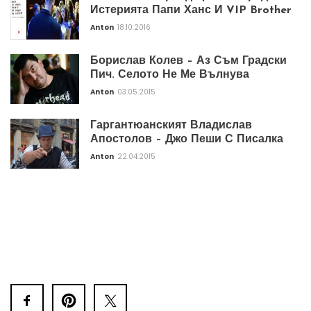
Истерията Папи Ханс И VIP Brother
Anton
18.10.2016
Борислав Колев – Аз Съм Градски
Пич. Селото Не Ме Вълнува
Anton
03.05.2015
Гаргантюанският Владислав
Апостолов – Джо Пеши С Писалка
Anton
22.04.2015