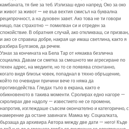
камбаната, тя бие за теб. Излизаш едно напред. Око за око
и живот за живот — не във вехтия смисъл на буквална
реципрочност, а на духовен завет. Ако това не ти говори
нищо, пак страхотно — помилван си и отреден за
спокойствие. В обратния случай, ако откликваш, си призван,
и ако се справиш добре, накрая ще имаш светлина, както я
разбира Булгаков, да речем.
Узнах за кончината на Бела Тар от някаква безлична
социалка. Давам си сметка за смешното ми агресиране по
техен адрес, на медиите, но то се появява спонтанно,
когато видя близък човек, попаднал в тяхно обръщение,
който по очевидни причини вече го няма да
противодейства. Гледах тъпо в екрана, както е
обикновеното в такива моменти. Сролирах едно нагоре —
скролирах две надолу — известието не се промени,
напротив, изглеждаше съвсем окончателно и категорично, с
намерение да остане завинаги. Мамка му. Социалката,
бързаща да архивира Автора между две дати — него! Къде