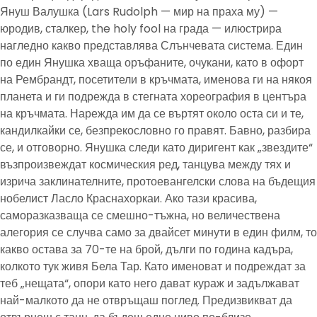
Януш Валушка (Lars Rudolph — мир на праха му) —
юродив, сталкер, the holy fool на града — илюстрира
нагледно какво представлява Слънчевата система. Един
по един Янушка хваща оръфаните, очукани, като в офорт
на Рембрандт, посетители в кръчмата, именова ги на някоя
планета и ги подрежда в стегната хореография в центъра
на кръчмата. Нарежда им да се въртят около оста си и те,
кандилкайки се, безпрекословно го правят. Бавно, разбира
се, и отговорно. Янушка следи като диригент как „звездите“
възпроизвеждат космическия ред, танцува между тях и
изрича заклинателните, протоевангелски слова на бъдещия
нобелист Ласло Краснахоркаи. Ако тази красива,
саморазказваща се смешно-тъжна, но величествена
алегория се случва само за двайсет минути в един филм, то
какво остава за 70-те на брой, дълги по година кадъра,
колкото тук живя Бела Тар. Като именоват и подреждат за
теб „нещата“, опори като него дават кураж и задължават
най-малкото да не отвръщаш поглед. Предизвикват да