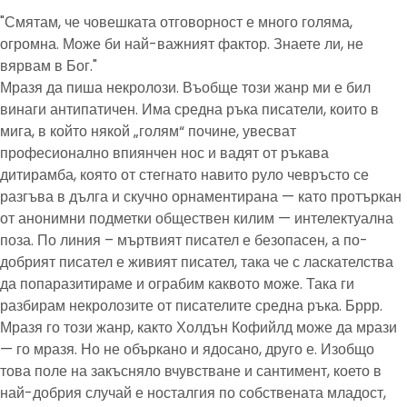
"Смятам, че човешката отговорност е много голяма,
огромна. Може би най-важният фактор. Знаете ли, не
вярвам в Бог."
Мразя да пиша некролози. Въобще този жанр ми е бил
винаги антипатичен. Има средна ръка писатели, които в
мига, в който някой „голям“ почине, увесват
професионално впиянчен нос и вадят от ръкава
дитирамба, която от стегнато навито руло чевръсто се
разгъва в дълга и скучно орнаментирана — като протъркан
от анонимни подметки обществен килим — интелектуална
поза. По линия – мъртвият писател е безопасен, а по-
добрият писател е живият писател, така че с ласкателства
да попаразитираме и ограбим каквото може. Така ги
разбирам некролозите от писателите средна ръка. Бррр.
Мразя го този жанр, както Холдън Кофийлд може да мрази
— го мразя. Но не объркано и ядосано, друго е. Изобщо
това поле на закъсняло вчувстване и сантимент, което в
най-добрия случай е носталгия по собствената младост,