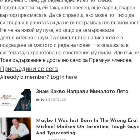
отвърнеш с танц, да бъдеш едно ниво по-близо.
Подхвърлят ти ги, ей така, като обелен, още парещ сварен
картоф през масата. Да се справиш, ако може по-тихо да
си свършиш работата и да не ги посрамваш по възможност.
Не че на някой му пука, но защо да замърсяваме
допълнително с шум. Та смисълът на написаното е в
подсещане за мястото и реда на човек — в опашката, в
системата, в хронотопа на собствения му филм. Или пък не.
Това съдържание е достъпно само за Премиум членове.
Присъедини се сега
Already a member?
Log in here
Знам Какво Направи Миналото Лято
Anton
24.07.2025
Maybe I Was Just Born In The Wrong Era’:
Michael Madsen On Tarantino, Tough Guys
And Typecasting