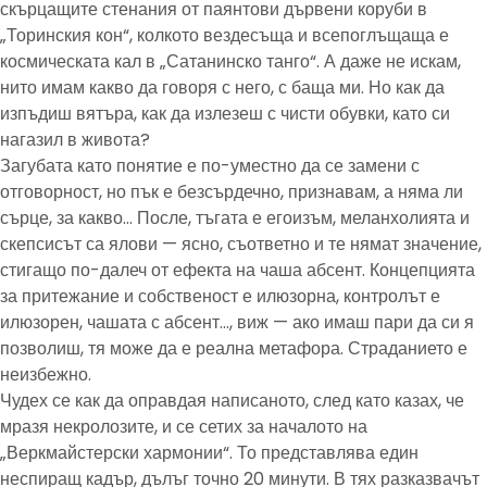
скърцащите стенания от паянтови дървени коруби в
„Торинския кон“, колкото вездесъща и всепоглъщаща е
космическата кал в „Сатанинско танго“. А даже не искам,
нито имам какво да говоря с него, с баща ми. Но как да
изпъдиш вятъра, как да излезеш с чисти обувки, като си
нагазил в живота?
Загубата като понятие е по-уместно да се замени с
отговорност, но пък е безсърдечно, признавам, а няма ли
сърце, за какво… После, тъгата е егоизъм, меланхолията и
скепсисът са ялови — ясно, съответно и те нямат значение,
стигащо по-далеч от ефекта на чаша абсент. Концепцията
за притежание и собственост е илюзорна, контролът е
илюзорен, чашата с абсент…, виж — ако имаш пари да си я
позволиш, тя може да е реална метафора. Страданието е
неизбежно.
Чудех се как да оправдая написаното, след като казах, че
мразя некролозите, и се сетих за началото на
„Веркмайстерски хармонии“. То представлява един
неспиращ кадър, дълъг точно 20 минути. В тях разказвачът