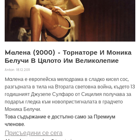
Maлена (2000) – Торнаторе И Моника
Белучи В Цялото Им Великолепие
Anton
18.12.2011
Maлена е европейска мелодрама в сладко кисел сос,
разгърната в тила на Втората световна война, където 13
годишният Джузепе Сулфаро от Сицилия получава за
подарък гледка към новопристигналата в градчето
Моника Белучи.
Това съдържание е достъпно само за Премиум
членове.
Присъедини се сега