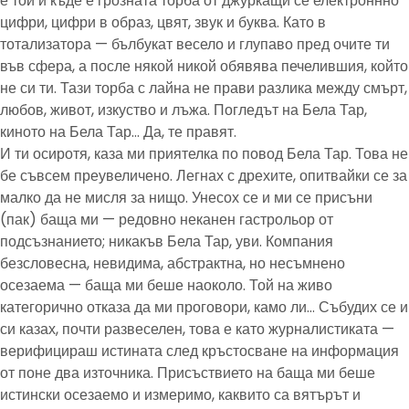
е той и къде е грозната торба от джуркащи се електроннно
цифри, цифри в образ, цвят, звук и буква. Като в
тотализатора — бълбукат весело и глупаво пред очите ти
във сфера, а после някой никой обявява печелившия, който
не си ти. Тази торба с лайна не прави разлика между смърт,
любов, живот, изкуство и лъжа. Погледът на Бела Тар,
киното на Бела Тар… Да, те правят.
И ти осиротя, каза ми приятелка по повод Бела Тар. Това не
бе съвсем преувеличено. Легнах с дрехите, опитвайки се за
малко да не мисля за нищо. Унесох се и ми се присъни
(пак) баща ми — редовно неканен гастрольор от
подсъзнанието; никакъв Бела Тар, уви. Компания
безсловесна, невидима, абстрактна, но несъмнено
осезаема — баща ми беше наоколо. Той на живо
категорично отказа да ми проговори, камо ли… Събудих се и
си казах, почти развеселен, това е като журналистиката —
верифицираш истината след кръстосване на информация
от поне два източника. Присъствието на баща ми беше
истински осезаемо и измеримо, каквито са вятърът и