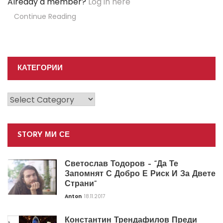
Already a member?
Log in here
Continue Reading
КАТЕГОРИИ
Категории
STORY МИ СЕ
Светослав Тодоров – “Да Те
Запомнят С Добро Е Риск И За Двете
Страни”
Anton
18.11.2017
Константин Трендафилов Преди