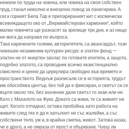
нежели по труда на човека, или човека на своя собствен
труд, станал неволно и внезапно повод за панегирика. А
сега горкият Бела Тар е препарираният кит с космически
всевиждащото око от „Веркмайстерови хармонии“, който
малки човечета ще разнасят за зрелище три дни, и аз нищо
не мога да направя по въпроса.
Така наречените големи, авторитетите, са авангардът, този
човешки незаменим културен ресурс и златен фонд —
златен не от инертен захлас по готовите епитети, а защото,
подобно златото, са проводник всичко екзистенциално
смислено и ценно да циркулира свободно във времето и
пространството. Веднъж разписали се в историята, трудът
им обособява център, без той да е фиксиран, и светът си се
върти около тях, без значение дали светът го знае или не.
Като с Махалото на Фуко. Докато са живи, те са живият ни
щит. Когато отпаднат, остава пробойна, като работа на
живите след тях е да я запълнят не със жалейки, а със
собствени тяло, ум и, в крайна сметка, живот. Затова казах,
че е друго, а не омраза от ярост и объркване. Чуеш ли