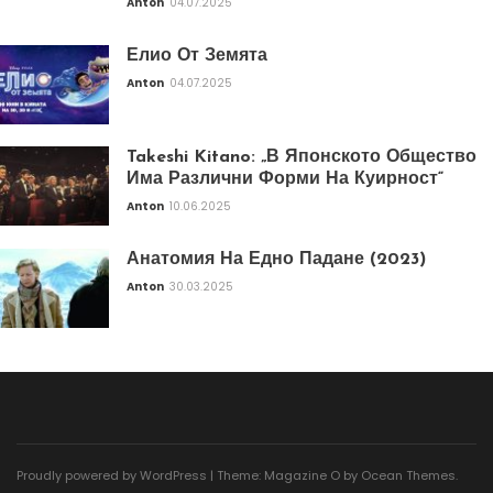
Anton
04.07.2025
Елио От Земята
Anton
04.07.2025
Takeshi Kitano: „В Японското Общество
Има Различни Форми На Куирност“
Anton
10.06.2025
Анатомия На Едно Падане (2023)
Anton
30.03.2025
Proudly powered by WordPress
|
Theme: Magazine O by
Ocean Themes
.