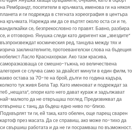
по един Янушка хваща оръфаните, очукани, като в офорт
на Рембрандт, посетители в кръчмата, именова ги на някоя
планета и ги подрежда в стегната хореография в центъра
на кръчмата. Нарежда им да се въртят около оста си и те,
кандилкайки се, безпрекословно го правят. Бавно, разбира
се, и отговорно. Янушка следи като диригент как „звездите“
възпроизвеждат космическия ред, танцува между тях и
изрича заклинателните, протоевангелски слова на бъдещия
нобелист Ласло Краснахоркаи. Ако тази красива,
саморазказваща се смешно-тъжна, но величествена
алегория се случва само за двайсет минути в един филм, то
какво остава за 70-те на брой, дълги по година кадъра,
колкото тук живя Бела Тар. Като именоват и подреждат за
теб „нещата“, опори като него дават кураж и задължават
най-малкото да не отвръщаш поглед. Предизвикват да
отвърнеш с танц, да бъдеш едно ниво по-близо.
Подхвърлят ти ги, ей така, като обелен, още парещ сварен
картоф през масата. Да се справиш, ако може по-тихо да
си свършиш работата и да не ги посрамваш по възможност.