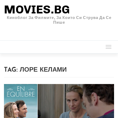
MOVIES.BG
Киноблог За Филмите, За Които Си Струва Да Се
Пише
Togg
navi
TAG:
ЛОРЕ КЕЛАМИ