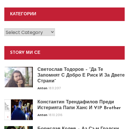
КАТЕГОРИИ
Категории
STORY МИ СЕ
Светослав Тодоров – “Да Те
Запомнят С Добро Е Риск И За Двете
Страни”
Anton
18.11.2017
Константин Трендафилов Преди
Истерията Папи Ханс И VIP Brother
Anton
18.10.2016