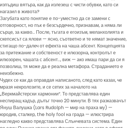
изпъдиш вятъра, как да излезеш с чисти обувки, като си
нагазил в живота?
Загубата като понятие е по-уместно да се замени с
отговорност, но пък е безсърдечно, признавам, а няма ли
сърце, за какво… После, тъгата е егоизъм, меланхолията и
скепсисът са ялови — ясно, съответно и те нямат значение,
стигащо по-далеч от ефекта на чаша абсент. Концепцията
за притежание и собственост е илюзорна, контролът е
илюзорен, чашата с абсент…, виж — ако имаш пари да си я
позволиш, тя може да е реална метафора. Страданието е
неизбежно.
Чудех се как да оправдая написаното, след като казах, че
мразя некролозите, и се сетих за началото на
„Веркмайстерски хармонии“. То представлява един
неспиращ кадър, дълъг точно 20 минути. В тях разказвачът
Януш Валушка (Lars Rudolph — мир на праха му) —
юродив, сталкер, the holy fool на града — илюстрира
нагледно какво представлява Слънчевата система. Един