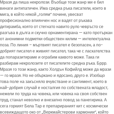
Мразя да пиша некролози. Въобще този жанр ми е бил
винаги антипатичен. Има средна ръка писатели, които в
мига, в който някой „голям“ почине, увесват
професионално впиянчен нос и вадят от ръкава
дитирамба, която от стегнато навито руло чевръсто се
разгъва в дълга и скучно орнаментирана — като протъркан
от анонимни подметки обществен килим — интелектуална
поза. По линия – мъртвият писател е безопасен, а по-
добрият писател е живият писател, така че с ласкателства
да попаразитираме и ограбим каквото може. Така ги
разбирам некролозите от писателите средна ръка. Бррр.
Мразя го този жанр, както Холдън Кофийлд може да мрази
— го мразя. Но не объркано и ядосано, друго е. Изобщо
това поле на закъсняло вчувстване и сантимент, което в
най-добрия случай е носталгия по собствената младост,
нежели по труда на човека, или човека на своя собствен
труд, станал неволно и внезапно повод за панегирика. А
сега горкият Бела Тар е препарираният кит с космически
всевиждащото око от „Веркмайстерови хармонии“, който