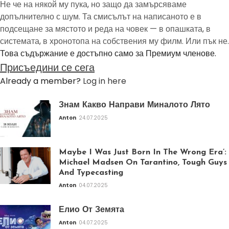
Не че на някой му пука, но защо да замърсяваме
допълнително с шум. Та смисълът на написаното е в
подсещане за мястото и реда на човек — в опашката, в
системата, в хронотопа на собствения му филм. Или пък не.
Това съдържание е достъпно само за Премиум членове.
Присъедини се сега
Already a member?
Log in here
Знам Какво Направи Миналото Лято
Anton
24.07.2025
Maybe I Was Just Born In The Wrong Era’:
Michael Madsen On Tarantino, Tough Guys
And Typecasting
Anton
04.07.2025
Елио От Земята
Anton
04.07.2025