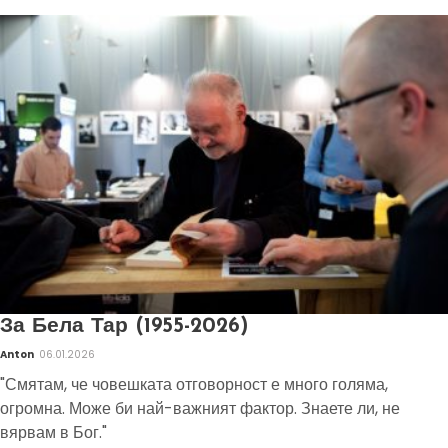
За Бела Тар (1955-2026)
Anton
06.01.2026
"Смятам, че човешката отговорност е много голяма,
огромна. Може би най-важният фактор. Знаете ли, не
вярвам в Бог."