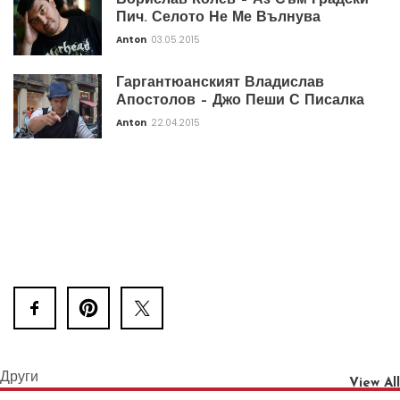
Борислав Колев – Аз Съм Градски
Пич. Селото Не Ме Вълнува
Anton
03.05.2015
Гаргантюанският Владислав
Апостолов – Джо Пеши С Писалка
Anton
22.04.2015
Други
View All