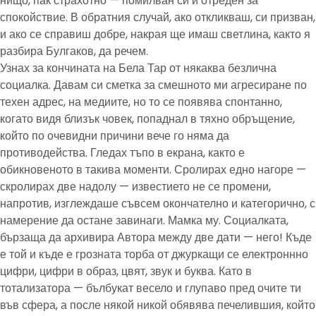
нищо, пак страхотно — помилван си и отреден за
спокойствие. В обратния случай, ако откликваш, си призван,
и ако се справиш добре, накрая ще имаш светлина, както я
разбира Булгаков, да речем.
Узнах за кончината на Бела Тар от някаква безлична
социалка. Давам си сметка за смешното ми агресиране по
техен адрес, на медиите, но то се появява спонтанно,
когато видя близък човек, попаднал в тяхно обръщение,
който по очевидни причини вече го няма да
противодейства. Гледах тъпо в екрана, както е
обикновеното в такива моменти. Сролирах едно нагоре —
скролирах две надолу — известието не се промени,
напротив, изглеждаше съвсем окончателно и категорично, с
намерение да остане завинаги. Мамка му. Социалката,
бързаща да архивира Автора между две дати — него! Къде
е той и къде е грозната торба от джуркащи се електроннно
цифри, цифри в образ, цвят, звук и буква. Като в
тотализатора — бълбукат весело и глупаво пред очите ти
във сфера, а после някой никой обявява печелившия, който