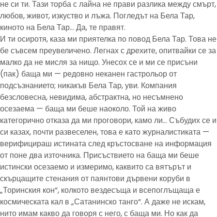
не си ти. Тази торба с лайна не прави разлика между смърт,
любов, живот, изкуство и лъжа. Погледът на Бела Тар,
киното на Бела Тар… Да, те правят.
И ти осиротя, каза ми приятелка по повод Бела Тар. Това не
бе съвсем преувеличено. Легнах с дрехите, опитвайки се за
малко да не мисля за нищо. Унесох се и ми се присъни
(пак) баща ми — редовно неканен гастрольор от
подсъзнанието; никакъв Бела Тар, уви. Компания
безсловесна, невидима, абстрактна, но несъмнено
осезаема — баща ми беше наоколо. Той на живо
категорично отказа да ми проговори, камо ли… Събудих се и
си казах, почти развеселен, това е като журналистиката —
верифицираш истината след кръстосване на информация
от поне два източника. Присъствието на баща ми беше
истински осезаемо и измеримо, каквито са вятърът и
скърцащите стенания от паянтови дървени коруби в
„Торинския кон“, колкото вездесъща и всепоглъщаща е
космическата кал в „Сатанинско танго“. А даже не искам,
нито имам какво да говоря с него, с баща ми. Но как да