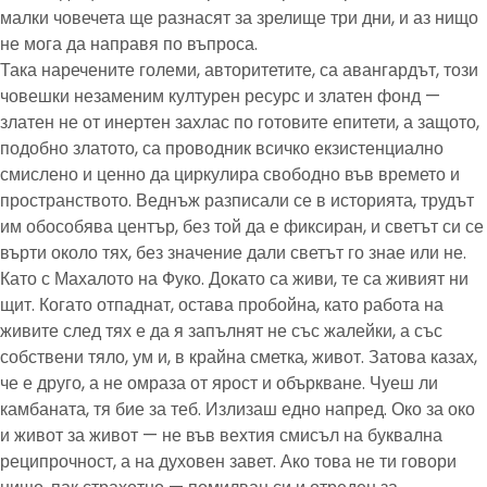
малки човечета ще разнасят за зрелище три дни, и аз нищо
не мога да направя по въпроса.
Така наречените големи, авторитетите, са авангардът, този
човешки незаменим културен ресурс и златен фонд —
златен не от инертен захлас по готовите епитети, а защото,
подобно златото, са проводник всичко екзистенциално
смислено и ценно да циркулира свободно във времето и
пространството. Веднъж разписали се в историята, трудът
им обособява център, без той да е фиксиран, и светът си се
върти около тях, без значение дали светът го знае или не.
Като с Махалото на Фуко. Докато са живи, те са живият ни
щит. Когато отпаднат, остава пробойна, като работа на
живите след тях е да я запълнят не със жалейки, а със
собствени тяло, ум и, в крайна сметка, живот. Затова казах,
че е друго, а не омраза от ярост и объркване. Чуеш ли
камбаната, тя бие за теб. Излизаш едно напред. Око за око
и живот за живот — не във вехтия смисъл на буквална
реципрочност, а на духовен завет. Ако това не ти говори