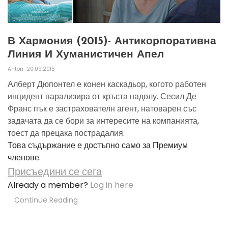
В Хармония (2015)- Антикорпоративна
Линия И Хуманистичен Апел
Anton
20.09.2015
Алберт Дюпонтел е конен каскадьор, когото работен
инцидент парализира от кръста надолу. Сесил Де
Франс пък е застрахователн агент, натоварен със
задачата да се бори за интересите на компанията,
тоест да прецака пострадалия.
Това съдържание е достъпно само за Премиум
членове.
Присъедини се сега
Already a member?
Log in here
Continue Reading