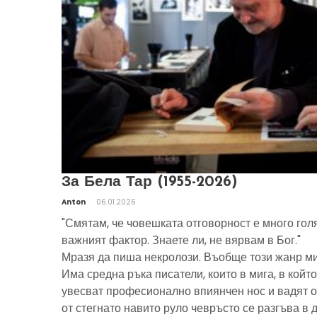
За Бела Тар (1955-2026)
Anton
06.01.2026
"Смятам, че човешката отговорност е много гол
важният фактор. Знаете ли, не вярвам в Бог."
Мразя да пиша некролози. Въобще този жанр ми
Има средна ръка писатели, които в мига, в който
увесват професионално впиянчен нос и вадят о
от стегнато навито руло чевръсто се разгъва в 