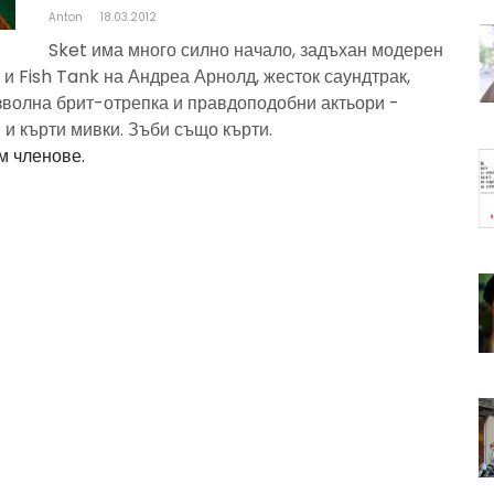
Anton
18.03.2012
Sket има много силно начало, задъхан модерен
и Fish Tank на Андреа Арнолд, жесток саундтрак,
зволна брит-отрепка и правдоподобни актьори -
и кърти мивки. Зъби също кърти.
м членове.