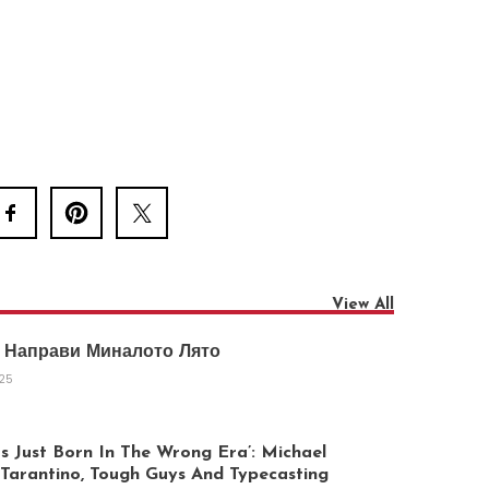
View All
 Направи Миналото Лято
025
 Just Born In The Wrong Era’: Michael
arantino, Tough Guys And Typecasting