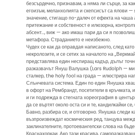
безсърдечно, признавам, а няма ли сърце, за ка
егоизъм, меланхолията и скепсисът са ялови — 
значение, стигащо по-далеч от ефекта на чаша 
притежание и собственост е илюзорна, контролъ
абсент…, виж — ако имаш пари да си я позволиш
метафора. Страданието е неизбежно.
Чудех се как да оправдая написаното, след като 
некролозите, и се сетих за началото на „Веркма
представлява един неспиращ кадър, дълъг точно
разказвачът Януш Валушка (Lars Rudolph — ми
сталкер, the holy fool на града — илюстрира н
Слънчевата система. Един по един Янушка хващ
в офорт на Рембрандт, посетители в кръчмата, 
и ги подрежда в стегната хореография в центъ
да се въртят около оста си и те, кандилкайки се
Бавно, разбира се, и отговорно. Янушка следи к
възпроизвеждат космическия ред, танцува межд
заклинателните, протоевангелски слова на бъд
Краснахоркаи. Ако тази красива, саморазказва