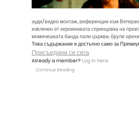
ауди/видео монтаж, референции към Ветеран 
извлечен от хероиновата спринцовка на прои
момичешката банда пали църкви, брули орехи 
Това съдържание е достъпно само за Премиу
Присъедини се сега
Already a member?
Log in here
Continue Reading