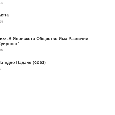
025
мята
025
tano: „В Японското Общество Има Различни
уирност“
25
а Едно Падане (2023)
025