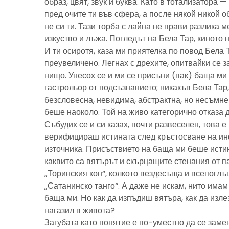
образ, цвят, звук и буква. Като в тотализатора 
пред очите ти във сфера, а после някой никой 
не си ти. Тази торба с лайна не прави разлика м
изкуство и лъжа. Погледът на Бела Тар, киното н
И ти осиротя, каза ми приятелка по повод Бела 
преувеличено. Легнах с дрехите, опитвайки се з
нищо. Унесох се и ми се присъни (пак) баща м
гастрольор от подсъзнанието; никакъв Бела Тар
безсловесна, невидима, абстрактна, но несъмн
беше наоколо. Той на живо категорично отказа 
Събудих се и си казах, почти развеселен, това 
верифицираш истината след кръстосване на ин
източника. Присъствието на баща ми беше исти
каквито са вятърът и скърцащите стенания от п
„Торинския кон“, колкото вездесъща и всепоглъ
„Сатанинско танго“. А даже не искам, нито имам 
баща ми. Но как да изпъдиш вятъра, как да излез
нагазил в живота?
Загубата като понятие е по-уместно да се замен