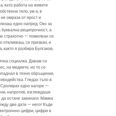
а, като работа на живите
обствени тяло, ум и, в
а не омраза от ярост и
злизаш едно напред. Око за
а буквална реципрочност, а
пак страхотно — помилван си
о откликваш, си призван, и
, както я разбира Булгаков,
лична социалка. Давам си
с, на медиите, но то се
попаднал в тяхно обръщение,
тиводейства. Гледах тъпо в
. Сролирах едно нагоре —
ени, напротив, изглеждаше
 да остане завинаги. Мамка
ежду две дати — него! Къде
електроннно цифри, цифри в