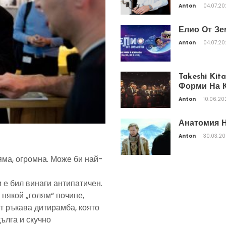
Anton
04.07.2
Елио От Зе
Anton
04.07.2
Takeshi Ki
Форми На К
Anton
10.06.20
Анатомия Н
Anton
30.03.2
яма, огромна. Може би най-
 е бил винаги антипатичен.
 някой „голям“ почине,
т ръкава дитирамба, която
дълга и скучно