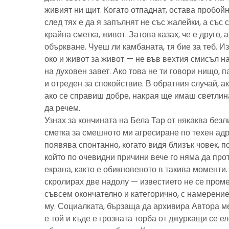
живият ни щит. Когато отпаднат, остава пробойн
след тях е да я запълнят не със жалейки, а със с
крайна сметка, живот. Затова казах, че е друго, 
объркване. Чуеш ли камбаната, тя бие за теб. И
око и живот за живот — не във вехтия смисъл н
на духовен завет. Ако това не ти говори нищо, 
и отреден за спокойствие. В обратния случай, ак
ако се справиш добре, накрая ще имаш светлина
да речем.
Узнах за кончината на Бела Тар от някаква без
сметка за смешното ми агресиране по техен адре
появява спонтанно, когато видя близък човек, 
който по очевидни причини вече го няма да про
екрана, както е обикновеното в такива моменти
скролирах две надолу — известието не се пром
съвсем окончателно и категорично, с намерение
му. Социалката, бързаща да архивира Автора м
е той и къде е грозната торба от джуркащи се 