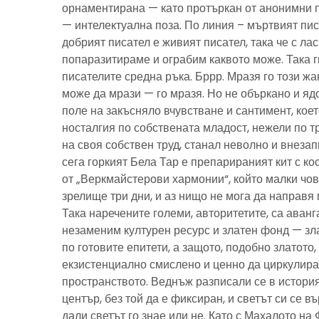
орнаментирана — като протъркан от анонимни 
— интелектуална поза. По линия – мъртвият пис
добрият писател е живият писател, така че с ла
попаразитираме и ограбим каквото може. Така г
писателите средна ръка. Бррр. Мразя го този ж
може да мрази — го мразя. Но не объркано и ядо
поле на закъсняло вчувстване и сантимент, кое
носталгия по собствената младост, нежели по тр
на своя собствен труд, станал неволно и внезап
сега горкият Бела Тар е препарираният кит с к
от „Веркмайстерови хармонии“, който малки чов
зрелище три дни, и аз нищо не мога да направя 
Така наречените големи, авторитетите, са аванг
незаменим културен ресурс и златен фонд — зла
по готовите епитети, а защото, подобно златото
екзистенциално смислено и ценно да циркулира
пространството. Веднъж разписали се в история
център, без той да е фиксиран, и светът си се въ
дали светът го знае или не. Като с Махалото на 