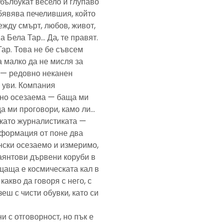
— бълбукат весело и глупаво
обявява печелившия, който
ежду смърт, любов, живот,
а Бела Тар… Да, те правят.
Тар. Това не бе съвсем
а малко да не мисля за
и — редовно неканен
, уви. Компания
ено осезаема — баща ми
да ми проговори, камо ли…
е като журналистиката —
формация от поне два
нски осезаемо и измеримо,
аянтови дървени коруби в
щаща е космическата кал в
какво да говоря с него, с
еш с чисти обувки, като си
и с отговорност, но пък е