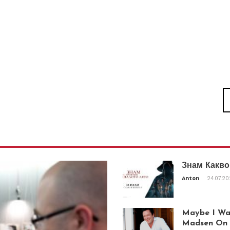
Знам Какво
Anton
24.07.2
Maybe I Was
Madsen On T