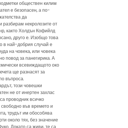
подметки обществен килим
ател е безопасен, а по-
скателства да
и разбирам некролозите от
анр, както Холдън Кофийлд
сано, друго е. Изобщо това
то в най-добрия случай е
уда на човека, или човека
но повод за панегирика. А
осмически всевиждащото око
ечета ще разнасят за
по въпроса.
ардът, този човешки
тен не от инертен захлас
, са проводник всичко
 свободно във времето и
та, трудът им обособява
рти около тях, без значение
Фуко. Докато са живи, те са