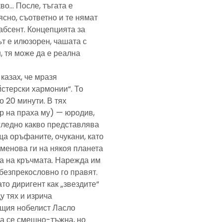
кво… После, тъгата е
ясно, съответно и те нямат
абсент. Концепцията за
т е илюзорен, чашата с
, тя може да е реална
казах, че мразя
йстерски хармонии“. То
 20 минути. В тях
р на праха му) — юродив,
агледно какво представлява
а оръфаните, очукани, като
именова ги на някоя планета
ра на кръчмата. Нарежда им
, безпрекословно го правят.
ато диригент как „звездите“
у тях и изрича
ещия нобелист Ласло
ща се смешно-тъжна, но