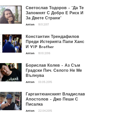
Светослав Тодоров – “Да Те
Запомнят С Добро Е Риск И
За Двете Страни”
Anton
18.11.2017
Константин Трендафилов
Преди Истерията Папи Ханс
И VIP Brother
Anton
18.10.2016
Борислав Колев – Аз Съм
Градски Пич. Селото Не Ме
Вълнува
Anton
03.05.2015
Гаргантюанският Владислав
Апостолов – Джо Пеши С
Писалка
Anton
22.04.2015