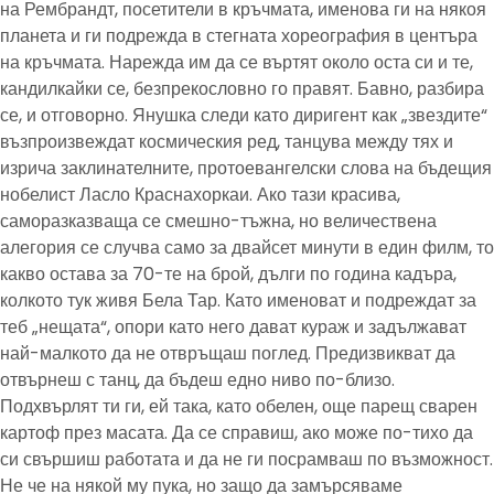
на Рембрандт, посетители в кръчмата, именова ги на някоя
планета и ги подрежда в стегната хореография в центъра
на кръчмата. Нарежда им да се въртят около оста си и те,
кандилкайки се, безпрекословно го правят. Бавно, разбира
се, и отговорно. Янушка следи като диригент как „звездите“
възпроизвеждат космическия ред, танцува между тях и
изрича заклинателните, протоевангелски слова на бъдещия
нобелист Ласло Краснахоркаи. Ако тази красива,
саморазказваща се смешно-тъжна, но величествена
алегория се случва само за двайсет минути в един филм, то
какво остава за 70-те на брой, дълги по година кадъра,
колкото тук живя Бела Тар. Като именоват и подреждат за
теб „нещата“, опори като него дават кураж и задължават
най-малкото да не отвръщаш поглед. Предизвикват да
отвърнеш с танц, да бъдеш едно ниво по-близо.
Подхвърлят ти ги, ей така, като обелен, още парещ сварен
картоф през масата. Да се справиш, ако може по-тихо да
си свършиш работата и да не ги посрамваш по възможност.
Не че на някой му пука, но защо да замърсяваме