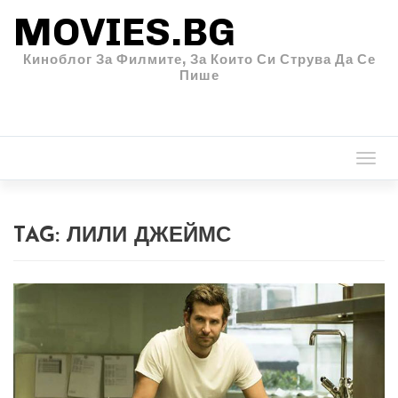
MOVIES.BG
Киноблог За Филмите, За Които Си Струва Да Се
Пише
Togg
navi
TAG:
ЛИЛИ ДЖЕЙМС