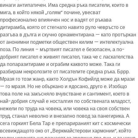
винаги антипатичен. Има средна ръка писатели, които в
мига, в който някой „голям“ почине, увесват
професионално впиянчен нос и вадят от ръкава
дитирамба, която от стегнато навито руло чевръсто се
разгъва в дълга и скучно орнаментирана — като протъркан
от анонимни подметки обществен килим — интелектуална
поза. По линия – мъртвият писател е безопасен, а по-
добрият писател е живият писател, така че с ласкателства
да попаразитираме и ограбим каквото може. Така ги
разбирам некролозите от писателите средна ръка. Бррр.
Мразя го този жанр, както Холдън Кофийлд може да мрази
— го мразя. Но не объркано и ядосано, друго е. Изобщо
това поле на закъсняло вчувстване и сантимент, което в
най-добрия случай е носталгия по собствената младост,
нежели по труда на човека, или човека на своя собствен
труд, станал неволно и внезапно повод за панегирика. А
сега горкият Бела Тар е препарираният кит с космически
всевиждащото око от „Веркмайстерови хармонии“, който