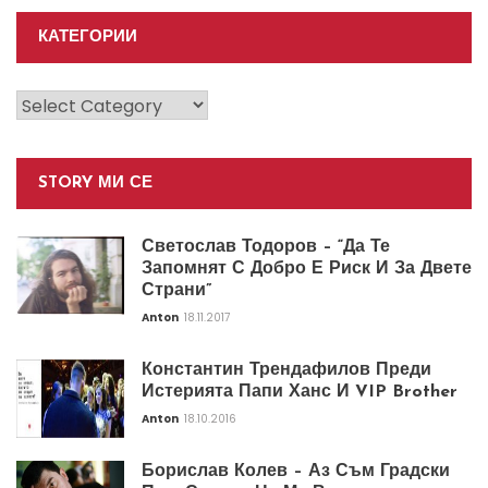
КАТЕГОРИИ
Категории
STORY МИ СЕ
Светослав Тодоров – “Да Те
Запомнят С Добро Е Риск И За Двете
Страни”
Anton
18.11.2017
Константин Трендафилов Преди
Истерията Папи Ханс И VIP Brother
Anton
18.10.2016
Борислав Колев – Аз Съм Градски