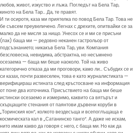
любов, живот, изкуство и лъжа. Погледът на Бела Тар,
киното на Бела Тар… Да, те правят.
И ти осиротя, каза ми приятелка по повод Бела Тар. Това не
бе съвсем преувеличено. Легнах с дрехите, опитвайки се за
малко да не мисля за нищо. Унесох се и ми се присъни
(пак) баща ми — редовно неканен гастрольор от
подсъзнанието; никакъв Бела Тар, уви. Компания
безсловесна, невидима, абстрактна, но несъмнено
осезаема — баща ми беше наоколо. Той на живо
категорично отказа да ми проговори, камо ли… Събудих се и
си казах, почти развеселен, това е като журналистиката —
верифицираш истината след кръстосване на информация
от поне два източника. Присъствието на баща ми беше
истински осезаемо и измеримо, каквито са вятърът и
скърцащите стенания от паянтови дървени коруби в
„Торинския кон“, колкото вездесъща и всепоглъщаща е
космическата кал в „Сатанинско танго“. А даже не искам,
нито имам какво да говоря с него, с баща ми. Но как да