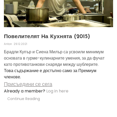
Повелителят На Кухнята (2015)
Anton
29.12.2021
Брадли Купър и Сиена Милър са усвоили минимум
основата в гурме-кулинарните умения, за да фучат
като противотанкови снаряди между шублерите.
Това съдържание е достъпно само за Премиум
членове.
Присъедини се сега
Already a member?
Log in here
Continue Reading