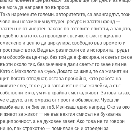
малки човечета ще разнасят за зрелище три дни, и аз нищо
не мога да направя по въпроса.
Така наречените големи, авторитетите, са авангардът, този
човешки незаменим културен ресурс и златен фонд —
златен не от инертен захлас по готовите епитети, а защото,
подобно златото, са проводник всичко екзистенциално
смислено и ценно да циркулира свободно във времето и
пространството. Веднъж разписали се в историята, трудът
им обособява център, без той да е фиксиран, и светът си се
върти около тях, без значение дали светът го знае или не.
Като с Махалото на Фуко. Докато са живи, те са живият ни
щит. Когато отпаднат, остава пробойна, като работа на
живите след тях е да я запълнят не със жалейки, а със
собствени тяло, ум и, в крайна сметка, живот. Затова казах,
че е друго, а не омраза от ярост и объркване. Чуеш ли
камбаната, тя бие за теб. Излизаш едно напред. Око за око
и живот за живот — не във вехтия смисъл на буквална
реципрочност, а на духовен завет. Ако това не ти говори
нищо, пак страхотно — помилван си и отреден за