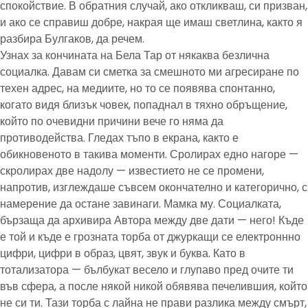
спокойствие. В обратния случай, ако откликваш, си призван,
и ако се справиш добре, накрая ще имаш светлина, както я
разбира Булгаков, да речем.
Узнах за кончината на Бела Тар от някаква безлична
социалка. Давам си сметка за смешното ми агресиране по
техен адрес, на медиите, но то се появява спонтанно,
когато видя близък човек, попаднал в тяхно обръщение,
който по очевидни причини вече го няма да
противодейства. Гледах тъпо в екрана, както е
обикновеното в такива моменти. Сролирах едно нагоре —
скролирах две надолу — известието не се промени,
напротив, изглеждаше съвсем окончателно и категорично, с
намерение да остане завинаги. Мамка му. Социалката,
бързаща да архивира Автора между две дати — него! Къде
е той и къде е грозната торба от джуркащи се електроннно
цифри, цифри в образ, цвят, звук и буква. Като в
тотализатора — бълбукат весело и глупаво пред очите ти
във сфера, а после някой никой обявява печелившия, който
не си ти. Тази торба с лайна не прави разлика между смърт,