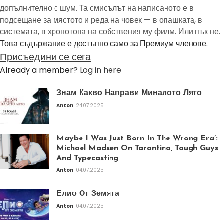
допълнително с шум. Та смисълът на написаното е в
подсещане за мястото и реда на човек — в опашката, в
системата, в хронотопа на собствения му филм. Или пък не.
Това съдържание е достъпно само за Премиум членове.
Присъедини се сега
Already a member?
Log in here
Знам Какво Направи Миналото Лято
Anton
24.07.2025
Maybe I Was Just Born In The Wrong Era’:
Michael Madsen On Tarantino, Tough Guys
And Typecasting
Anton
04.07.2025
Елио От Земята
Anton
04.07.2025