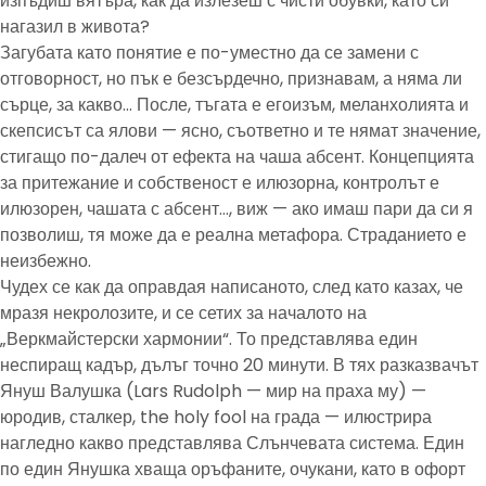
изпъдиш вятъра, как да излезеш с чисти обувки, като си
нагазил в живота?
Загубата като понятие е по-уместно да се замени с
отговорност, но пък е безсърдечно, признавам, а няма ли
сърце, за какво… После, тъгата е егоизъм, меланхолията и
скепсисът са ялови — ясно, съответно и те нямат значение,
стигащо по-далеч от ефекта на чаша абсент. Концепцията
за притежание и собственост е илюзорна, контролът е
илюзорен, чашата с абсент…, виж — ако имаш пари да си я
позволиш, тя може да е реална метафора. Страданието е
неизбежно.
Чудех се как да оправдая написаното, след като казах, че
мразя некролозите, и се сетих за началото на
„Веркмайстерски хармонии“. То представлява един
неспиращ кадър, дълъг точно 20 минути. В тях разказвачът
Януш Валушка (Lars Rudolph — мир на праха му) —
юродив, сталкер, the holy fool на града — илюстрира
нагледно какво представлява Слънчевата система. Един
по един Янушка хваща оръфаните, очукани, като в офорт