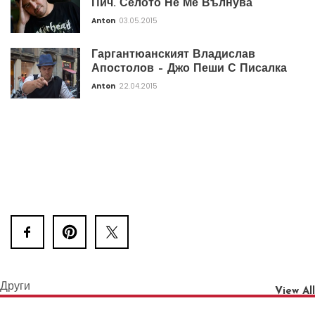
Пич. Селото Не Ме Вълнува
Anton
03.05.2015
Гаргантюанският Владислав
Апостолов – Джо Пеши С Писалка
Anton
22.04.2015
Други
View All