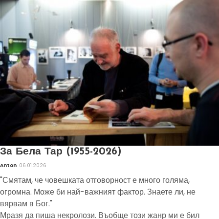
За Бела Тар (1955-2026)
Anton
06.01.2026
"Смятам, че човешката отговорност е много голяма,
огромна. Може би най-важният фактор. Знаете ли, не
вярвам в Бог."
Мразя да пиша некролози. Въобще този жанр ми е бил