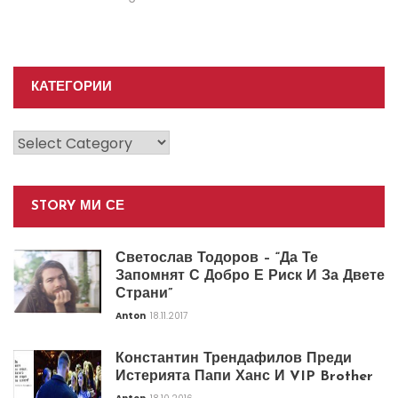
КАТЕГОРИИ
Категории
STORY МИ СЕ
Светослав Тодоров – “Да Те
Запомнят С Добро Е Риск И За Двете
Страни”
Anton
18.11.2017
Константин Трендафилов Преди
Истерията Папи Ханс И VIP Brother