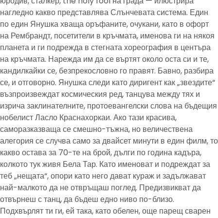
юродив, сталкер, the holy fool на града — илюстрира
нагледно какво представлява Слънчевата система. Един
по един Янушка хваща оръфаните, очукани, като в офорт
на Рембрандт, посетители в кръчмата, именова ги на някоя
планета и ги подрежда в стегната хореография в центъра
на кръчмата. Нарежда им да се въртят около оста си и те,
кандилкайки се, безпрекословно го правят. Бавно, разбира
се, и отговорно. Янушка следи като диригент как „звездите“
възпроизвеждат космическия ред, танцува между тях и
изрича заклинателните, протоевангелски слова на бъдещия
нобелист Ласло Краснахоркаи. Ако тази красива,
саморазказваща се смешно-тъжна, но величествена
алегория се случва само за двайсет минути в един филм, то
какво остава за 70-те на брой, дълги по година кадъра,
колкото тук живя Бела Тар. Като именоват и подреждат за
теб „нещата“, опори като него дават кураж и задължават
най-малкото да не отвръщаш поглед. Предизвикват да
отвърнеш с танц, да бъдеш едно ниво по-близо.
Подхвърлят ти ги, ей така, като обелен, още парещ сварен