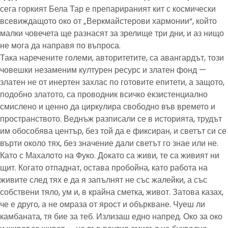
сега горкият Бела Тар е препарираният кит с космически
всевиждащото око от „Веркмайстерови хармонии“, който
малки човечета ще разнасят за зрелище три дни, и аз нищо
не мога да направя по въпроса.
Така наречените големи, авторитетите, са авангардът, този
човешки незаменим културен ресурс и златен фонд —
златен не от инертен захлас по готовите епитети, а защото,
подобно златото, са проводник всичко екзистенциално
смислено и ценно да циркулира свободно във времето и
пространството. Веднъж разписали се в историята, трудът
им обособява център, без той да е фиксиран, и светът си се
върти около тях, без значение дали светът го знае или не.
Като с Махалото на Фуко. Докато са живи, те са живият ни
щит. Когато отпаднат, остава пробойна, като работа на
живите след тях е да я запълнят не със жалейки, а със
собствени тяло, ум и, в крайна сметка, живот. Затова казах,
че е друго, а не омраза от ярост и объркване. Чуеш ли
камбаната, тя бие за теб. Излизаш едно напред. Око за око