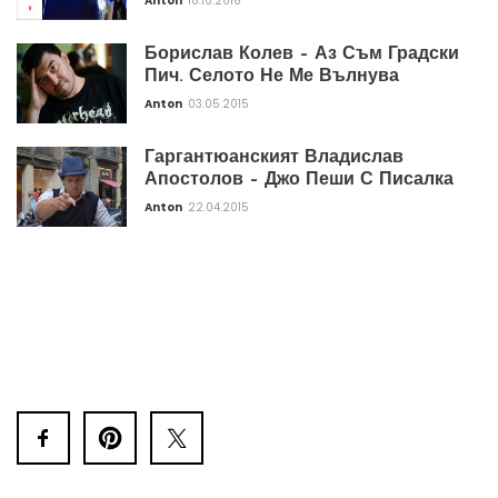
Anton
18.10.2016
Борислав Колев – Аз Съм Градски
Пич. Селото Не Ме Вълнува
Anton
03.05.2015
Гаргантюанският Владислав
Апостолов – Джо Пеши С Писалка
Anton
22.04.2015