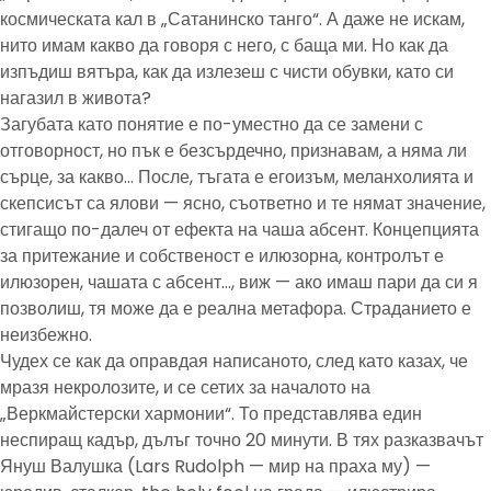
космическата кал в „Сатанинско танго“. А даже не искам,
нито имам какво да говоря с него, с баща ми. Но как да
изпъдиш вятъра, как да излезеш с чисти обувки, като си
нагазил в живота?
Загубата като понятие е по-уместно да се замени с
отговорност, но пък е безсърдечно, признавам, а няма ли
сърце, за какво… После, тъгата е егоизъм, меланхолията и
скепсисът са ялови — ясно, съответно и те нямат значение,
стигащо по-далеч от ефекта на чаша абсент. Концепцията
за притежание и собственост е илюзорна, контролът е
илюзорен, чашата с абсент…, виж — ако имаш пари да си я
позволиш, тя може да е реална метафора. Страданието е
неизбежно.
Чудех се как да оправдая написаното, след като казах, че
мразя некролозите, и се сетих за началото на
„Веркмайстерски хармонии“. То представлява един
неспиращ кадър, дълъг точно 20 минути. В тях разказвачът
Януш Валушка (Lars Rudolph — мир на праха му) —