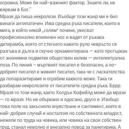
огромна. Може би най-важният фактор. Знаете ли, не
вярвам в Бог."
Мразя да пиша некролози. Въобще този жанр ми е бил
винаги антипатичен. Има средна ръка писатели, които в
мига, в който някой „голям“ почине, увесват
професионално впиянчен нос и вадят от ръкава
дитирамба, която от стегнато навито руло чевръсто се
разгъва в дълга и скучно орнаментирана — като протъркан
от анонимни подметки обществен килим — интелектуална
поза. По линия – мъртвият писател е безопасен, а по-
добрият писател е живият писател, така че с ласкателства
да попаразитираме и ограбим каквото може. Така ги
разбирам некролозите от писателите средна ръка. Бррр.
Мразя го този жанр, както Холдън Кофийлд може да мрази
— го мразя. Но не объркано и ядосано, друго е. Изобщо
това поле на закъсняло вчувстване и сантимент, което в
най-добрия случай е носталгия по собствената младост,
нежели по труда на човека, или човека на своя собствен
труд, станал неволно и внезапно повод за панегирика. А