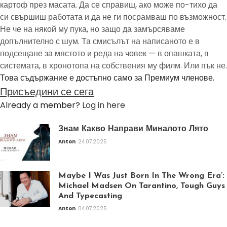
картоф през масата. Да се справиш, ако може по-тихо да
си свършиш работата и да не ги посрамваш по възможност.
Не че на някой му пука, но защо да замърсяваме
допълнително с шум. Та смисълът на написаното е в
подсещане за мястото и реда на човек — в опашката, в
системата, в хронотопа на собствения му филм. Или пък не.
Това съдържание е достъпно само за Премиум членове.
Присъедини се сега
Already a member?
Log in here
Знам Какво Направи Миналото Лято
Anton
24.07.2025
Maybe I Was Just Born In The Wrong Era’:
Michael Madsen On Tarantino, Tough Guys
And Typecasting
Anton
04.07.2025