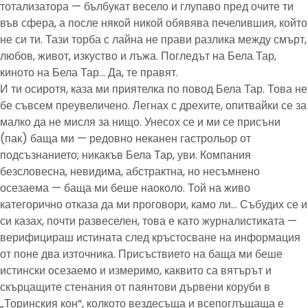
тотализатора — бълбукат весело и глупаво пред очите ти
във сфера, а после някой никой обявява печелившия, който
не си ти. Тази торба с лайна не прави разлика между смърт,
любов, живот, изкуство и лъжа. Погледът на Бела Тар,
киното на Бела Тар… Да, те правят.
И ти осиротя, каза ми приятелка по повод Бела Тар. Това не
бе съвсем преувеличено. Легнах с дрехите, опитвайки се за
малко да не мисля за нищо. Унесох се и ми се присъни
(пак) баща ми — редовно неканен гастрольор от
подсъзнанието; никакъв Бела Тар, уви. Компания
безсловесна, невидима, абстрактна, но несъмнено
осезаема — баща ми беше наоколо. Той на живо
категорично отказа да ми проговори, камо ли… Събудих се и
си казах, почти развеселен, това е като журналистиката —
верифицираш истината след кръстосване на информация
от поне два източника. Присъствието на баща ми беше
истински осезаемо и измеримо, каквито са вятърът и
скърцащите стенания от паянтови дървени коруби в
„Торинския кон“, колкото вездесъща и всепоглъщаща е