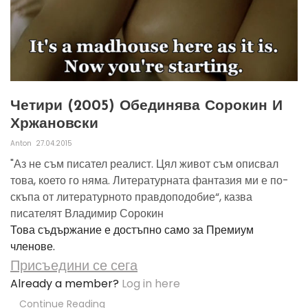
Четири (2005) Обединява Сорокин И
Хржановски
Anton
27.04.2015
"Аз не съм писател реалист. Цял живот съм описвал
това, което го няма. Литературната фантазия ми е по-
скъпа от литературното правдоподобие“, казва
писателят Владимир Сорокин
Това съдържание е достъпно само за Премиум
членове.
Присъедини се сега
Already a member?
Log in here
Continue Reading