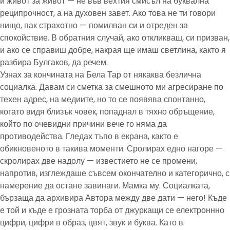
и живот за живот — не във вехтия смисъл на буквална
реципрочност, а на духовен завет. Ако това не ти говори
нищо, пак страхотно — помилван си и отреден за
спокойствие. В обратния случай, ако откликваш, си призван,
и ако се справиш добре, накрая ще имаш светлина, както я
разбира Булгаков, да речем.
Узнах за кончината на Бела Тар от някаква безлична
социалка. Давам си сметка за смешното ми агресиране по
техен адрес, на медиите, но то се появява спонтанно,
когато видя близък човек, попаднал в тяхно обръщение,
който по очевидни причини вече го няма да
противодейства. Гледах тъпо в екрана, както е
обикновеното в такива моменти. Сролирах едно нагоре —
скролирах две надолу — известието не се промени,
напротив, изглеждаше съвсем окончателно и категорично, с
намерение да остане завинаги. Мамка му. Социалката,
бързаща да архивира Автора между две дати — него! Къде
е той и къде е грозната торба от джуркащи се електроннно
цифри, цифри в образ, цвят, звук и буква. Като в