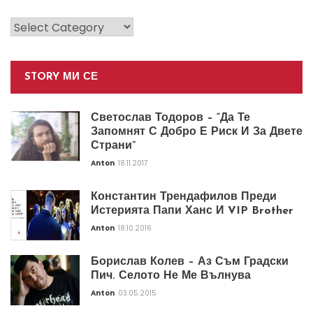
Категории
STORY МИ СЕ
Светослав Тодоров – “Да Те
Запомнят С Добро Е Риск И За Двете
Страни”
Anton
18.11.2017
Константин Трендафилов Преди
Истерията Папи Ханс И VIP Brother
Anton
18.10.2016
Борислав Колев – Аз Съм Градски
Пич. Селото Не Ме Вълнува
Anton
03.05.2015