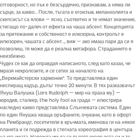
отговорност, но пък е безсърдечно, признавам, а няма ли
сърце, за какво… После, тъгата е егоизъм, меланхолията и
скепсисът са ялови — ясно, съответно и те нямат значение,
стигащо по-далеч от ефекта на чаша абсент. Концепцията
за притежание и собственост е илюзорна, контролът е
илюзорен, чашата с абсент…, виж — ако имаш пари да си я
позволиш, тя може да е реална метафора. Страданието е
неизбежно.
Чудех се как да оправдая написаното, след като казах, че
мразя некролозите, и се сетих за началото на
„Веркмайстерски хармонии“. То представлява един
неспиращ кадър, дълъг точно 20 минути. В тях разказвачът
Януш Валушка (Lars Rudolph — мир на праха му) —
юродив, сталкер, the holy fool на града — илюстрира
нагледно какво представлява Слънчевата система. Един
по един Янушка хваща оръфаните, очукани, като в офорт
на Рембрандт, посетители в кръчмата, именова ги на някоя
планета и ги подрежда в стегната хореография в центъра
на кръчмата. Нарежда им да се въртят около оста си и те,