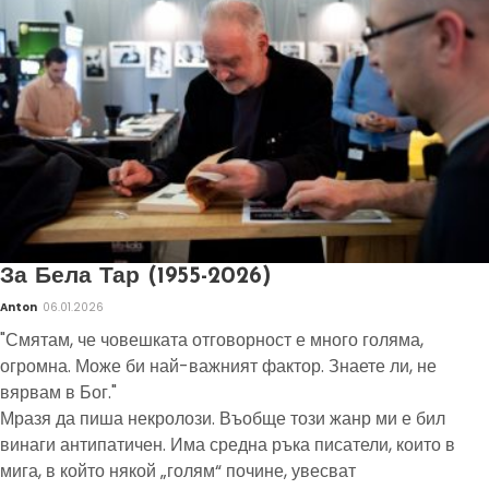
За Бела Тар (1955-2026)
Anton
06.01.2026
"Смятам, че човешката отговорност е много голяма,
огромна. Може би най-важният фактор. Знаете ли, не
вярвам в Бог."
Мразя да пиша некролози. Въобще този жанр ми е бил
винаги антипатичен. Има средна ръка писатели, които в
мига, в който някой „голям“ почине, увесват