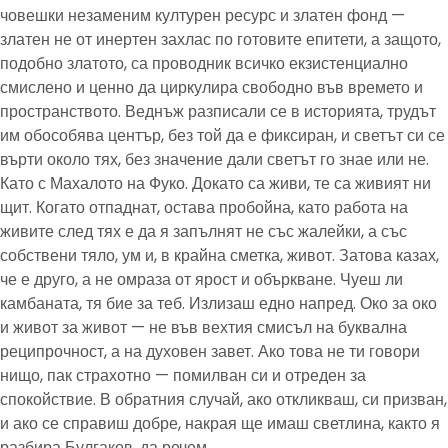
човешки незаменим културен ресурс и златен фонд —
златен не от инертен захлас по готовите епитети, а защото,
подобно златото, са проводник всичко екзистенциално
смислено и ценно да циркулира свободно във времето и
пространството. Веднъж разписали се в историята, трудът
им обособява център, без той да е фиксиран, и светът си се
върти около тях, без значение дали светът го знае или не.
Като с Махалото на Фуко. Докато са живи, те са живият ни
щит. Когато отпаднат, остава пробойна, като работа на
живите след тях е да я запълнят не със жалейки, а със
собствени тяло, ум и, в крайна сметка, живот. Затова казах,
че е друго, а не омраза от ярост и объркване. Чуеш ли
камбаната, тя бие за теб. Излизаш едно напред. Око за око
и живот за живот — не във вехтия смисъл на буквална
реципрочност, а на духовен завет. Ако това не ти говори
нищо, пак страхотно — помилван си и отреден за
спокойствие. В обратния случай, ако откликваш, си призван,
и ако се справиш добре, накрая ще имаш светлина, както я
разбира Булгаков, да речем.