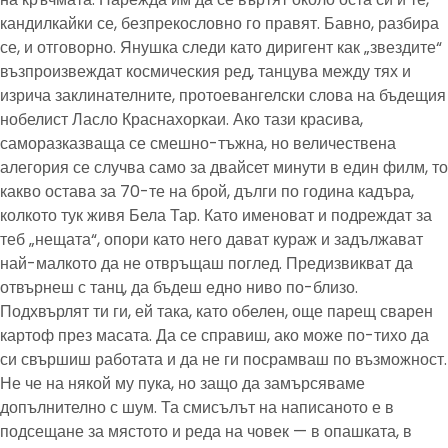
кандилкайки се, безпрекословно го правят. Бавно, разбира
се, и отговорно. Янушка следи като диригент как „звездите“
възпроизвеждат космическия ред, танцува между тях и
изрича заклинателните, протоевангелски слова на бъдещия
нобелист Ласло Краснахоркаи. Ако тази красива,
саморазказваща се смешно-тъжна, но величествена
алегория се случва само за двайсет минути в един филм, то
какво остава за 70-те на брой, дълги по година кадъра,
колкото тук живя Бела Тар. Като именоват и подреждат за
теб „нещата“, опори като него дават кураж и задължават
най-малкото да не отвръщаш поглед. Предизвикват да
отвърнеш с танц, да бъдеш едно ниво по-близо.
Подхвърлят ти ги, ей така, като обелен, още парещ сварен
картоф през масата. Да се справиш, ако може по-тихо да
си свършиш работата и да не ги посрамваш по възможност.
Не че на някой му пука, но защо да замърсяваме
допълнително с шум. Та смисълът на написаното е в
подсещане за мястото и реда на човек — в опашката, в