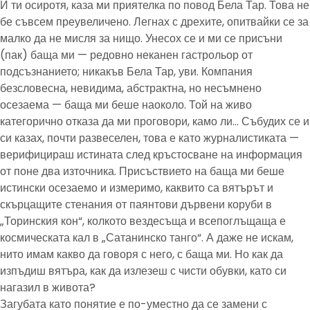
И ти осиротя, каза ми приятелка по повод Бела Тар. Това не
бе съвсем преувеличено. Легнах с дрехите, опитвайки се за
малко да не мисля за нищо. Унесох се и ми се присъни
(пак) баща ми — редовно неканен гастрольор от
подсъзнанието; никакъв Бела Тар, уви. Компания
безсловесна, невидима, абстрактна, но несъмнено
осезаема — баща ми беше наоколо. Той на живо
категорично отказа да ми проговори, камо ли… Събудих се и
си казах, почти развеселен, това е като журналистиката —
верифицираш истината след кръстосване на информация
от поне два източника. Присъствието на баща ми беше
истински осезаемо и измеримо, каквито са вятърът и
скърцащите стенания от паянтови дървени коруби в
„Торинския кон“, колкото вездесъща и всепоглъщаща е
космическата кал в „Сатанинско танго“. А даже не искам,
нито имам какво да говоря с него, с баща ми. Но как да
изпъдиш вятъра, как да излезеш с чисти обувки, като си
нагазил в живота?
Загубата като понятие е по-уместно да се замени с