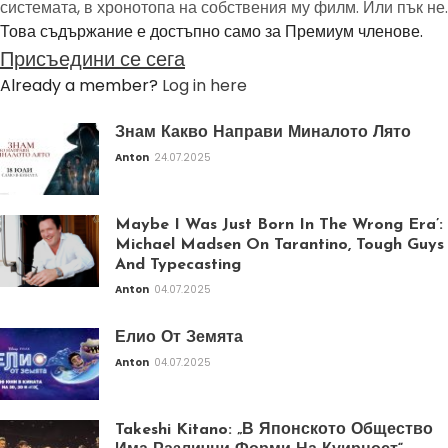
системата, в хронотопа на собствения му филм. Или пък не.
Това съдържание е достъпно само за Премиум членове.
Присъедини се сега
Already a member?
Log in here
Знам Какво Направи Миналото Лято
Anton
24.07.2025
Maybe I Was Just Born In The Wrong Era’:
Michael Madsen On Tarantino, Tough Guys
And Typecasting
Anton
04.07.2025
Елио От Земята
Anton
04.07.2025
Takeshi Kitano: „В Японското Общество