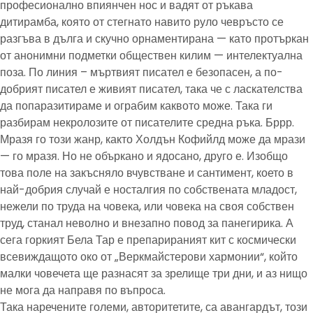
професионално впиянчен нос и вадят от ръкава
дитирамба, която от стегнато навито руло чевръсто се
разгъва в дълга и скучно орнаментирана — като протъркан
от анонимни подметки обществен килим — интелектуална
поза. По линия – мъртвият писател е безопасен, а по-
добрият писател е живият писател, така че с ласкателства
да попаразитираме и ограбим каквото може. Така ги
разбирам некролозите от писателите средна ръка. Бррр.
Мразя го този жанр, както Холдън Кофийлд може да мрази
— го мразя. Но не объркано и ядосано, друго е. Изобщо
това поле на закъсняло вчувстване и сантимент, което в
най-добрия случай е носталгия по собствената младост,
нежели по труда на човека, или човека на своя собствен
труд, станал неволно и внезапно повод за панегирика. А
сега горкият Бела Тар е препарираният кит с космически
всевиждащото око от „Веркмайстерови хармонии“, който
малки човечета ще разнасят за зрелище три дни, и аз нищо
не мога да направя по въпроса.
Така наречените големи, авторитетите, са авангардът, този