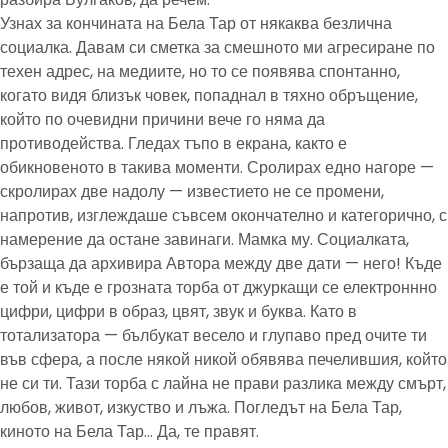
Узнах за кончината на Бела Тар от някаква безлична
социалка. Давам си сметка за смешното ми агресиране по
техен адрес, на медиите, но то се появява спонтанно,
когато видя близък човек, попаднал в тяхно обръщение,
който по очевидни причини вече го няма да
противодейства. Гледах тъпо в екрана, както е
обикновеното в такива моменти. Сролирах едно нагоре —
скролирах две надолу — известието не се промени,
напротив, изглеждаше съвсем окончателно и категорично, с
намерение да остане завинаги. Мамка му. Социалката,
бързаща да архивира Автора между две дати — него! Къде
е той и къде е грозната торба от джуркащи се електроннно
цифри, цифри в образ, цвят, звук и буква. Като в
тотализатора — бълбукат весело и глупаво пред очите ти
във сфера, а после някой никой обявява печелившия, който
не си ти. Тази торба с лайна не прави разлика между смърт,
любов, живот, изкуство и лъжа. Погледът на Бела Тар,
киното на Бела Тар… Да, те правят.