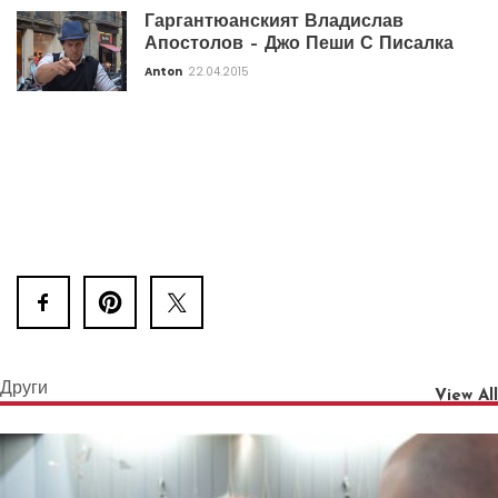
Гаргантюанският Владислав
Апостолов – Джо Пеши С Писалка
Anton
22.04.2015
Други
View All