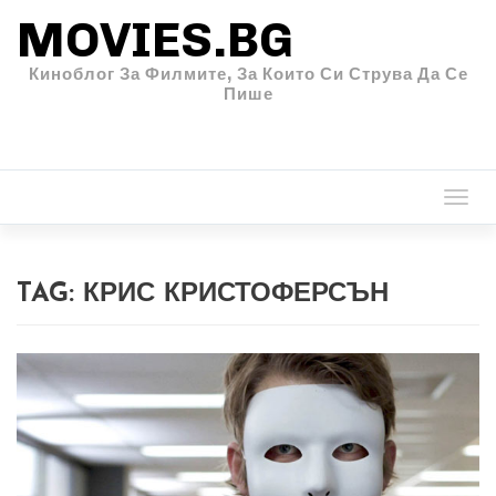
MOVIES.BG
Киноблог За Филмите, За Които Си Струва Да Се
Пише
Togg
navi
TAG:
КРИС КРИСТОФЕРСЪН