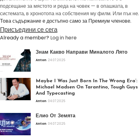
подсещане за мястото и реда на човек — в опашката, в
системата, в хронотопа на собствения му филм. Или пък не.
Това съдържание е достъпно само за Премиум членове.
Присъедини се сега
Already a member?
Log in here
Знам Какво Направи Миналото Лято
Anton
24.07.2025
Maybe I Was Just Born In The Wrong Era’:
Michael Madsen On Tarantino, Tough Guys
And Typecasting
Anton
04.07.2025
Елио От Земята
Anton
04.07.2025