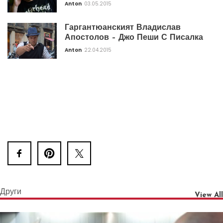
Anton
03.05.2015
Гаргантюанският Владислав
Апостолов – Джо Пеши С Писалка
Anton
22.04.2015
Други
View All