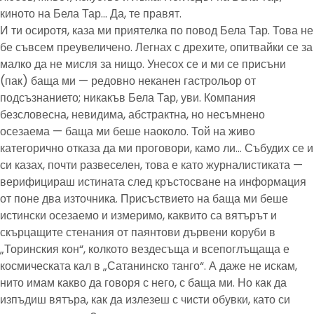
киното на Бела Тар… Да, те правят.
И ти осиротя, каза ми приятелка по повод Бела Тар. Това не
бе съвсем преувеличено. Легнах с дрехите, опитвайки се за
малко да не мисля за нищо. Унесох се и ми се присъни
(пак) баща ми — редовно неканен гастрольор от
подсъзнанието; никакъв Бела Тар, уви. Компания
безсловесна, невидима, абстрактна, но несъмнено
осезаема — баща ми беше наоколо. Той на живо
категорично отказа да ми проговори, камо ли… Събудих се и
си казах, почти развеселен, това е като журналистиката —
верифицираш истината след кръстосване на информация
от поне два източника. Присъствието на баща ми беше
истински осезаемо и измеримо, каквито са вятърът и
скърцащите стенания от паянтови дървени коруби в
„Торинския кон“, колкото вездесъща и всепоглъщаща е
космическата кал в „Сатанинско танго“. А даже не искам,
нито имам какво да говоря с него, с баща ми. Но как да
изпъдиш вятъра, как да излезеш с чисти обувки, като си