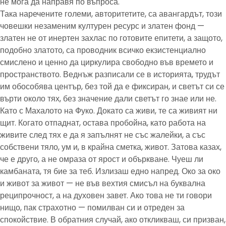
не мога да направя по въпроса.
Така наречените големи, авторитетите, са авангардът, този
човешки незаменим културен ресурс и златен фонд —
златен не от инертен захлас по готовите епитети, а защото,
подобно златото, са проводник всичко екзистенциално
смислено и ценно да циркулира свободно във времето и
пространството. Веднъж разписали се в историята, трудът
им обособява център, без той да е фиксиран, и светът си се
върти около тях, без значение дали светът го знае или не.
Като с Махалото на Фуко. Докато са живи, те са живият ни
щит. Когато отпаднат, остава пробойна, като работа на
живите след тях е да я запълнят не със жалейки, а със
собствени тяло, ум и, в крайна сметка, живот. Затова казах,
че е друго, а не омраза от ярост и объркване. Чуеш ли
камбаната, тя бие за теб. Излизаш едно напред. Око за око
и живот за живот — не във вехтия смисъл на буквална
реципрочност, а на духовен завет. Ако това не ти говори
нищо, пак страхотно — помилван си и отреден за
спокойствие. В обратния случай, ако откликваш, си призван,