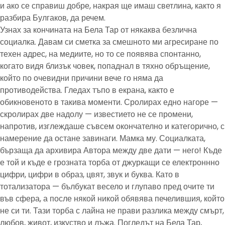
и ако се справиш добре, накрая ще имаш светлина, както я
разбира Булгаков, да речем.
Узнах за кончината на Бела Тар от някаква безлична
социалка. Давам си сметка за смешното ми агресиране по
техен адрес, на медиите, но то се появява спонтанно,
когато видя близък човек, попаднал в тяхно обръщение,
който по очевидни причини вече го няма да
противодейства. Гледах тъпо в екрана, както е
обикновеното в такива моменти. Сролирах едно нагоре —
скролирах две надолу — известието не се промени,
напротив, изглеждаше съвсем окончателно и категорично, с
намерение да остане завинаги. Мамка му. Социалката,
бързаща да архивира Автора между две дати — него! Къде
е той и къде е грозната торба от джуркащи се електроннно
цифри, цифри в образ, цвят, звук и буква. Като в
тотализатора — бълбукат весело и глупаво пред очите ти
във сфера, а после някой никой обявява печелившия, който
не си ти. Тази торба с лайна не прави разлика между смърт,
любов, живот, изкуство и лъжа. Погледът на Бела Тар,