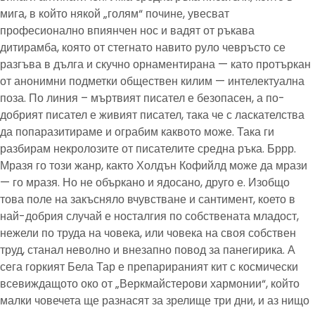
мига, в който някой „голям“ почине, увесват
професионално впиянчен нос и вадят от ръкава
дитирамба, която от стегнато навито руло чевръсто се
разгъва в дълга и скучно орнаментирана — като протъркан
от анонимни подметки обществен килим — интелектуална
поза. По линия – мъртвият писател е безопасен, а по-
добрият писател е живият писател, така че с ласкателства
да попаразитираме и ограбим каквото може. Така ги
разбирам некролозите от писателите средна ръка. Бррр.
Мразя го този жанр, както Холдън Кофийлд може да мрази
— го мразя. Но не объркано и ядосано, друго е. Изобщо
това поле на закъсняло вчувстване и сантимент, което в
най-добрия случай е носталгия по собствената младост,
нежели по труда на човека, или човека на своя собствен
труд, станал неволно и внезапно повод за панегирика. А
сега горкият Бела Тар е препарираният кит с космически
всевиждащото око от „Веркмайстерови хармонии“, който
малки човечета ще разнасят за зрелище три дни, и аз нищо