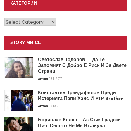
КАТЕГОРИИ
Категории
STORY МИ СЕ
Светослав Тодоров – “Да Те
Запомнят С Добро Е Риск И За Двете
Страни”
Anton
18.11.2017
Константин Трендафилов Преди
Истерията Папи Ханс И VIP Brother
Anton
18.10.2016
Борислав Колев – Аз Съм Градски
Пич. Селото Не Ме Вълнува