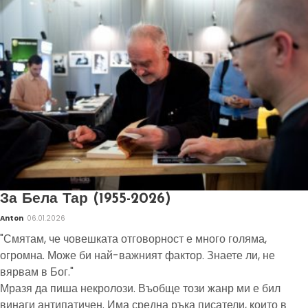
За Бела Тар (1955-2026)
Anton
06.01.2026
"Смятам, че човешката отговорност е много голяма,
огромна. Може би най-важният фактор. Знаете ли, не
вярвам в Бог."
Мразя да пиша некролози. Въобще този жанр ми е бил
винаги антипатичен. Има средна ръка писатели, които в