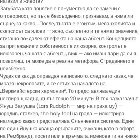
нагазил в живота?
Загубата като понятие е по-уместно да се замени с
отговорност, но пък е безсърдечно, признавам, а няма ли
сърце, за какво… После, тъгата е егоизъм, меланхолията и
скепсисът са ялови — ясно, съответно и те нямат значение,
стигащо по-далеч от ефекта на чаша абсент. Концепцията
за притежание и собственост е илюзорна, контролът е
илюзорен, чашата с абсент…, виж — ако имаш пари да си я
позволиш, тя може да е реална метафора. Страданието е
неизбежно.
Чудех се как да оправдая написаното, след като казах, че
мразя некролозите, и се сетих за началото на
„Веркмайстерски хармонии“. То представлява един
неспиращ кадър, дълъг точно 20 минути. В тях разказвачът
Януш Валушка (Lars Rudolph — мир на праха му) —
юродив, сталкер, the holy fool на града — илюстрира
нагледно какво представлява Слънчевата система. Един
по един Янушка хваща оръфаните, очукани, като в офорт
на Рембрандт, посетители в кръчмата, именова ги на някоя