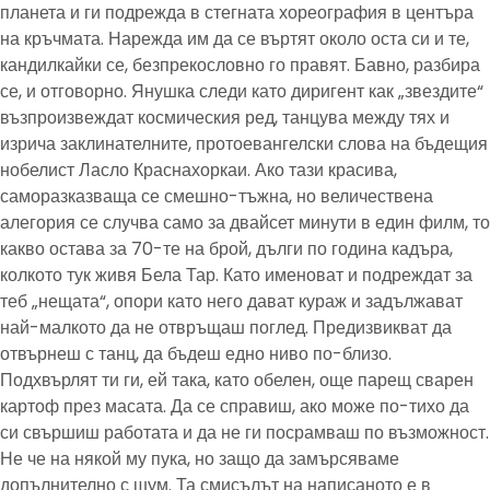
планета и ги подрежда в стегната хореография в центъра
на кръчмата. Нарежда им да се въртят около оста си и те,
кандилкайки се, безпрекословно го правят. Бавно, разбира
се, и отговорно. Янушка следи като диригент как „звездите“
възпроизвеждат космическия ред, танцува между тях и
изрича заклинателните, протоевангелски слова на бъдещия
нобелист Ласло Краснахоркаи. Ако тази красива,
саморазказваща се смешно-тъжна, но величествена
алегория се случва само за двайсет минути в един филм, то
какво остава за 70-те на брой, дълги по година кадъра,
колкото тук живя Бела Тар. Като именоват и подреждат за
теб „нещата“, опори като него дават кураж и задължават
най-малкото да не отвръщаш поглед. Предизвикват да
отвърнеш с танц, да бъдеш едно ниво по-близо.
Подхвърлят ти ги, ей така, като обелен, още парещ сварен
картоф през масата. Да се справиш, ако може по-тихо да
си свършиш работата и да не ги посрамваш по възможност.
Не че на някой му пука, но защо да замърсяваме
допълнително с шум. Та смисълът на написаното е в