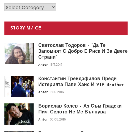
Категории
STORY МИ СЕ
Светослав Тодоров – “Да Те
Запомнят С Добро Е Риск И За Двете
Страни”
Anton
18.11.2017
Константин Трендафилов Преди
Истерията Папи Ханс И VIP Brother
Anton
18.10.2016
Борислав Колев – Аз Съм Градски
Пич. Селото Не Ме Вълнува
Anton
03.05.2015