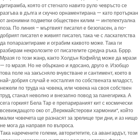
дитирамба, която от стегнато навито руло чевръсто се
разгъва в дълга и скучно орнаментирана — като протъркан
от анонимни подметки обществен килим — интелектуална
поза. По линия – мъртвият писател е безопасен, а по-
добрият писател е живият писател, така че с ласкателства
да попаразитираме и ограбим каквото може. Така ги
разбирам некролозите от писателите средна ръка. Бррр.
Мразя го този жанр, както Холдън Кофийлд може да мрази
— го мразя. Но не объркано и ядосано, друго е. Изобщо
това поле на закъсняло вчувстване и сантимент, което в
най-добрия случай е носталгия по собствената младост,
нежели по труда на човека, или човека на своя собствен
труд, станал неволно и внезапно повод за панегирика. А
сега горкият Бела Тар е препарираният кит с космически
всевиждащото око от „Веркмайстерови хармонии“, който
малки човечета ще разнасят за зрелище три дни, и аз нищо
не мога да направя по въпроса.
Така наречените големи, авторитетите, са авангардът, този