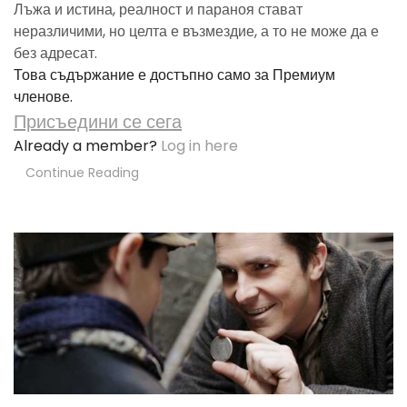
Лъжа и истина, реалност и параноя стават
неразличими, но целта е възмездие, а то не може да е
без адресат.
Това съдържание е достъпно само за Премиум
членове.
Присъедини се сега
Already a member?
Log in here
Continue Reading