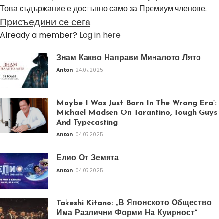
Това съдържание е достъпно само за Премиум членове.
Присъедини се сега
Already a member?
Log in here
Знам Какво Направи Миналото Лято
Anton
24.07.2025
Maybe I Was Just Born In The Wrong Era’:
Michael Madsen On Tarantino, Tough Guys
And Typecasting
Anton
04.07.2025
Елио От Земята
Anton
04.07.2025
Takeshi Kitano: „В Японското Общество
Има Различни Форми На Куирност“