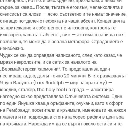
отговорност, но пък е безсърдечно, признавам, а няма ли
сърце, за какво… После, тъгата е егоизъм, меланхолията и
скепсисът са ялови — ясно, съответно и те нямат значение,
стигащо по-далеч от ефекта на чаша абсент. Концепцията
за притежание и собственост е илюзорна, контролът е
илюзорен, чашата с абсент…, виж — ако имаш пари да си я
позволиш, тя може да е реална метафора. Страданието е
неизбежно.
Чудех се как да оправдая написаното, след като казах, че
мразя некролозите, и се сетих за началото на
„Веркмайстерски хармонии“. То представлява един
неспиращ кадър, дълъг точно 20 минути. В тях разказвачът
Януш Валушка (Lars Rudolph — мир на праха му) —
юродив, сталкер, the holy fool на града — илюстрира
нагледно какво представлява Слънчевата система. Един
по един Янушка хваща оръфаните, очукани, като в офорт
на Рембрандт, посетители в кръчмата, именова ги на някоя
планета и ги подрежда в стегната хореография в центъра
на кръчмата. Нарежда им да се въртят около оста си и те,