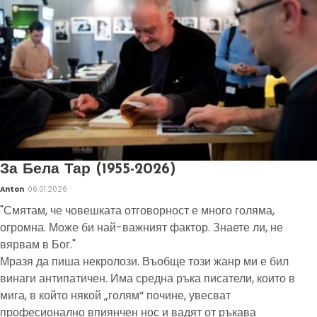
За Бела Тар (1955-2026)
Anton
06.01.2026
"Смятам, че човешката отговорност е много голяма,
огромна. Може би най-важният фактор. Знаете ли, не
вярвам в Бог."
Мразя да пиша некролози. Въобще този жанр ми е бил
винаги антипатичен. Има средна ръка писатели, които в
мига, в който някой „голям“ почине, увесват
професионално впиянчен нос и вадят от ръкава