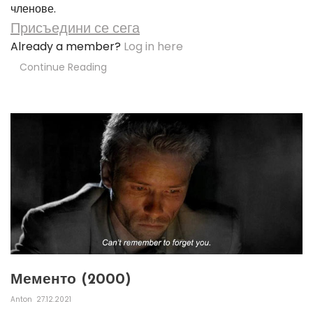
членове.
Присъедини се сега
Already a member?
Log in here
Continue Reading
Мементо (2000)
Anton
27.12.2021