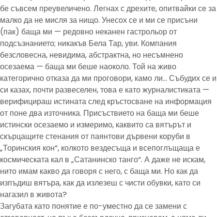
бе съвсем преувеличено. Легнах с дрехите, опитвайки се за
малко да не мисля за нищо. Унесох се и ми се присъни
(пак) баща ми — редовно неканен гастрольор от
подсъзнанието; никакъв Бела Тар, уви. Компания
безсловесна, невидима, абстрактна, но несъмнено
осезаема — баща ми беше наоколо. Той на живо
категорично отказа да ми проговори, камо ли… Събудих се и
си казах, почти развеселен, това е като журналистиката —
верифицираш истината след кръстосване на информация
от поне два източника. Присъствието на баща ми беше
истински осезаемо и измеримо, каквито са вятърът и
скърцащите стенания от паянтови дървени коруби в
„Торинския кон“, колкото вездесъща и всепоглъщаща е
космическата кал в „Сатанинско танго“. А даже не искам,
нито имам какво да говоря с него, с баща ми. Но как да
изпъдиш вятъра, как да излезеш с чисти обувки, като си
нагазил в живота?
Загубата като понятие е по-уместно да се замени с