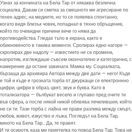
Узнах за кончината на Бела Тар от някаква безлична
социалка. Давам си сметка за смешното ми агресиране по
техен адрес, на медиите, но то се появява спонтанно,
когато видя близък човек, попаднал в тяхно обръщение,
който по очевидни причини вече го няма да
противодейства. Гледах тъпо в екрана, както е
обикновеното в такива моменти. Сролирах едно нагоре —
скролирах две надолу — известието не се промени,
напротив, изглеждаше съвсем окончателно и категорично, с
намерение да остане завинаги. Мамка му. Социалката,
бързаща да архивира Автора между две дати — него! Къде
е той и къде е грозната торба от джуркащи се електроннно
цифри, цифри в образ, цвят, звук и буква. Като в
тотализатора — бълбукат весело и глупаво пред очите ти
във сфера, а после някой никой обявява печелившия, който
не си ти. Тази торба с лайна не прави разлика между смърт,
любов, живот, изкуство и лъжа. Погледът на Бела Тар,
киното на Бела Тар… Да, те правят.
И ти осиротя, каза ми приятелка по повод Бела Тар. Това не