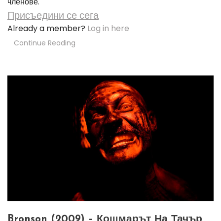
членове.
Присъедини се сега
Already a member?
Log in here
Continue Reading
Bronson (2009) – Кошмарът На Тачър