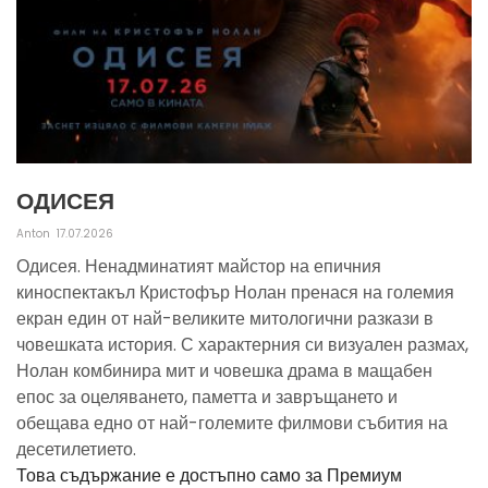
ОДИСЕЯ
Anton
17.07.2026
Одисея. Ненадминатият майстор на епичния
киноспектакъл Кристофър Нолан пренася на големия
екран един от най-великите митологични разкази в
човешката история. С характерния си визуален размах,
Нолан комбинира мит и човешка драма в мащабен
епос за оцеляването, паметта и завръщането и
обещава едно от най-големите филмови събития на
десетилетието.
Това съдържание е достъпно само за Премиум