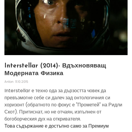
Interstellar (2014)- Вдъхновяващ
Модерната Физика
Anton
11.10.2015
Interstellar е техно ода за дързостта човек да
превъзмогне себе си далеч зад онтологичния си
хоризонт (обратното по фокус е "Прометей" на Ридли
Скот). Притиснат, но не отчаян, изпълнен от
богоборческия дух на откривателя.
Това съдържание е достъпно само за Премиум