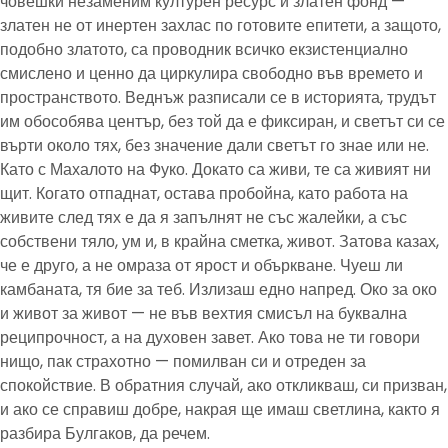
човешки незаменим културен ресурс и златен фонд —
златен не от инертен захлас по готовите епитети, а защото,
подобно златото, са проводник всичко екзистенциално
смислено и ценно да циркулира свободно във времето и
пространството. Веднъж разписали се в историята, трудът
им обособява център, без той да е фиксиран, и светът си се
върти около тях, без значение дали светът го знае или не.
Като с Махалото на Фуко. Докато са живи, те са живият ни
щит. Когато отпаднат, остава пробойна, като работа на
живите след тях е да я запълнят не със жалейки, а със
собствени тяло, ум и, в крайна сметка, живот. Затова казах,
че е друго, а не омраза от ярост и объркване. Чуеш ли
камбаната, тя бие за теб. Излизаш едно напред. Око за око
и живот за живот — не във вехтия смисъл на буквална
реципрочност, а на духовен завет. Ако това не ти говори
нищо, пак страхотно — помилван си и отреден за
спокойствие. В обратния случай, ако откликваш, си призван,
и ако се справиш добре, накрая ще имаш светлина, както я
разбира Булгаков, да речем.