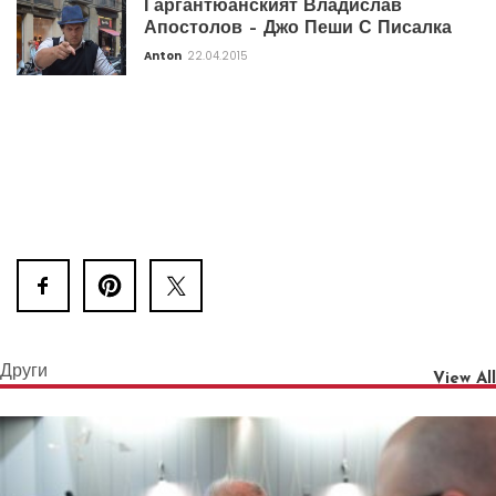
Гаргантюанският Владислав
Апостолов – Джо Пеши С Писалка
Anton
22.04.2015
Други
View All