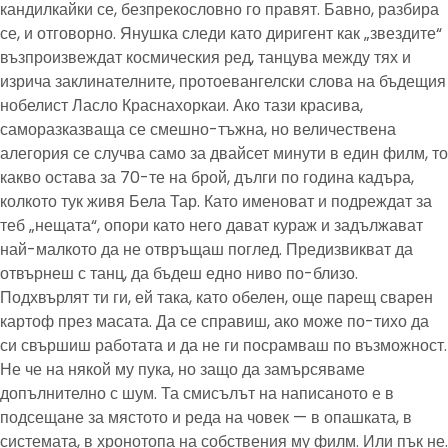
кандилкайки се, безпрекословно го правят. Бавно, разбира
се, и отговорно. Янушка следи като диригент как „звездите“
възпроизвеждат космическия ред, танцува между тях и
изрича заклинателните, протоевангелски слова на бъдещия
нобелист Ласло Краснахоркаи. Ако тази красива,
саморазказваща се смешно-тъжна, но величествена
алегория се случва само за двайсет минути в един филм, то
какво остава за 70-те на брой, дълги по година кадъра,
колкото тук живя Бела Тар. Като именоват и подреждат за
теб „нещата“, опори като него дават кураж и задължават
най-малкото да не отвръщаш поглед. Предизвикват да
отвърнеш с танц, да бъдеш едно ниво по-близо.
Подхвърлят ти ги, ей така, като обелен, още парещ сварен
картоф през масата. Да се справиш, ако може по-тихо да
си свършиш работата и да не ги посрамваш по възможност.
Не че на някой му пука, но защо да замърсяваме
допълнително с шум. Та смисълът на написаното е в
подсещане за мястото и реда на човек — в опашката, в
системата, в хронотопа на собствения му филм. Или пък не.