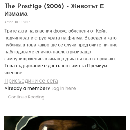
The Prestige (2006) – Животът Е
Измама
Anton
10.09.2017
Трите акта на класния фокус, обяснени от Кейн,
подчиняват и структурата на филма. Въведени като
публика в това какво ще се случи пред очите ни, ние
наблюдаваме епично, наелектризиращо
самоунищожение, взимащо дъха ни във втория акт.
Това съдържание е достъпно само за Премиум
членове.
Присъедини се сега
Already a member?
Log in here
Continue Reading