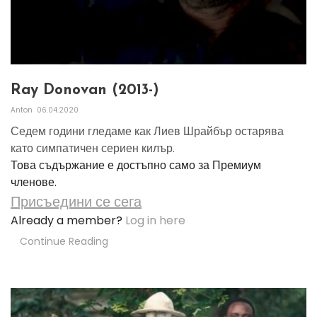
Ray Donovan (2013-)
Anton
06.04.2020
Седем години гледаме как Лиев Шрайбър остарява
като симпатичен сериен килър.
Това съдържание е достъпно само за Премиум
членове.
Присъедини се сега
Already a member?
Log in here
Continue Reading