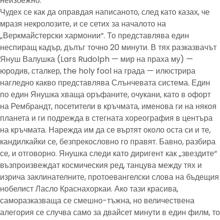
неизбежно.
Чудех се как да оправдая написаното, след като казах, че
мразя некролозите, и се сетих за началото на
„Веркмайстерски хармонии“. То представлява един
неспиращ кадър, дълъг точно 20 минути. В тях разказвачът
Януш Валушка (Lars Rudolph — мир на праха му) —
юродив, сталкер, the holy fool на града — илюстрира
нагледно какво представлява Слънчевата система. Един
по един Янушка хваща оръфаните, очукани, като в офорт
на Рембрандт, посетители в кръчмата, именова ги на някоя
планета и ги подрежда в стегната хореография в центъра
на кръчмата. Нарежда им да се въртят около оста си и те,
кандилкайки се, безпрекословно го правят. Бавно, разбира
се, и отговорно. Янушка следи като диригент как „звездите“
възпроизвеждат космическия ред, танцува между тях и
изрича заклинателните, протоевангелски слова на бъдещия
нобелист Ласло Краснахоркаи. Ако тази красива,
саморазказваща се смешно-тъжна, но величествена
алегория се случва само за двайсет минути в един филм, то