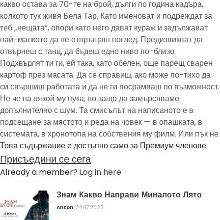
какво остава за 70-те на брой, дълги по година кадъра,
колкото тук живя Бела Тар. Като именоват и подреждат за
теб „нещата“, опори като него дават кураж и задължават
най-малкото да не отвръщаш поглед. Предизвикват да
отвърнеш с танц, да бъдеш едно ниво по-близо.
Подхвърлят ти ги, ей така, като обелен, още парещ сварен
картоф през масата. Да се справиш, ако може по-тихо да
си свършиш работата и да не ги посрамваш по възможност.
Не че на някой му пука, но защо да замърсяваме
допълнително с шум. Та смисълът на написаното е в
подсещане за мястото и реда на човек — в опашката, в
системата, в хронотопа на собствения му филм. Или пък не.
Това съдържание е достъпно само за Премиум членове.
Присъедини се сега
Already a member?
Log in here
Знам Какво Направи Миналото Лято
Anton
24.07.2025