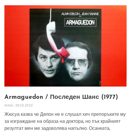
Armaguedon / Последен Шанс (1977)
Anton
26.02.2022
Жюсуа казва че Делон не е слушал хич препоръките му
за изграждане на образа на доктора, но пък крайният
резултат мен ме задоволява напълно. Осанката,