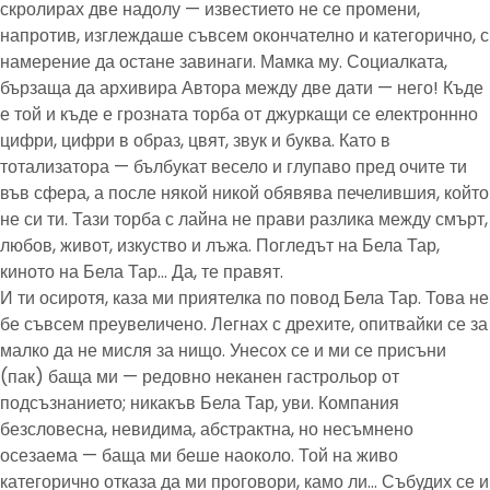
скролирах две надолу — известието не се промени,
напротив, изглеждаше съвсем окончателно и категорично, с
намерение да остане завинаги. Мамка му. Социалката,
бързаща да архивира Автора между две дати — него! Къде
е той и къде е грозната торба от джуркащи се електроннно
цифри, цифри в образ, цвят, звук и буква. Като в
тотализатора — бълбукат весело и глупаво пред очите ти
във сфера, а после някой никой обявява печелившия, който
не си ти. Тази торба с лайна не прави разлика между смърт,
любов, живот, изкуство и лъжа. Погледът на Бела Тар,
киното на Бела Тар… Да, те правят.
И ти осиротя, каза ми приятелка по повод Бела Тар. Това не
бе съвсем преувеличено. Легнах с дрехите, опитвайки се за
малко да не мисля за нищо. Унесох се и ми се присъни
(пак) баща ми — редовно неканен гастрольор от
подсъзнанието; никакъв Бела Тар, уви. Компания
безсловесна, невидима, абстрактна, но несъмнено
осезаема — баща ми беше наоколо. Той на живо
категорично отказа да ми проговори, камо ли… Събудих се и