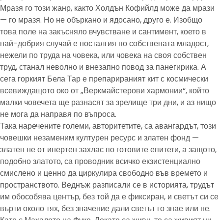
Мразя го този жанр, както Холдън Кофийлд може да мрази
— го мразя. Но не объркано и ядосано, друго е. Изобщо
това поле на закъсняло вчувстване и сантимент, което в
най-добрия случай е носталгия по собствената младост,
нежели по труда на човека, или човека на своя собствен
труд, станал неволно и внезапно повод за панегирика. А
сега горкият Бела Тар е препарираният кит с космически
всевиждащото око от „Веркмайстерови хармонии“, който
малки човечета ще разнасят за зрелище три дни, и аз нищо
не мога да направя по въпроса.
Така наречените големи, авторитетите, са авангардът, този
човешки незаменим културен ресурс и златен фонд —
златен не от инертен захлас по готовите епитети, а защото,
подобно златото, са проводник всичко екзистенциално
смислено и ценно да циркулира свободно във времето и
пространството. Веднъж разписали се в историята, трудът
им обособява център, без той да е фиксиран, и светът си се
върти около тях, без значение дали светът го знае или не.