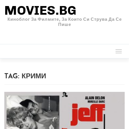
MOVIES.BG
Киноблог За Филмите, За Които Си Струва Да Се
Пише
Togg
navi
TAG:
КРИМИ