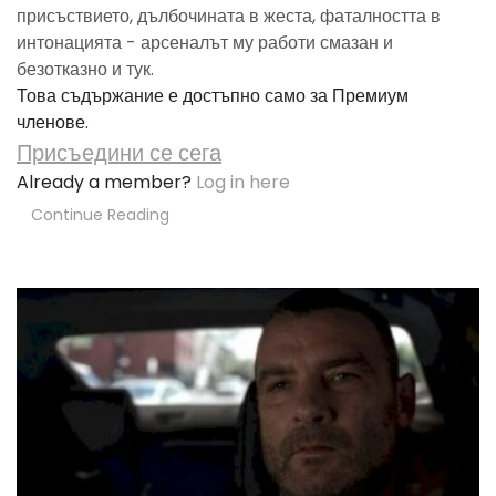
присъствието, дълбочината в жеста, фаталността в
интонацията - арсеналът му работи смазан и
безотказно и тук.
Това съдържание е достъпно само за Премиум
членове.
Присъедини се сега
Already a member?
Log in here
Continue Reading