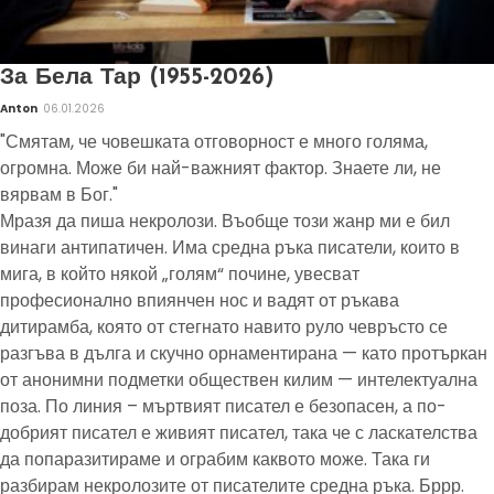
За Бела Тар (1955-2026)
Anton
06.01.2026
"Смятам, че човешката отговорност е много голяма,
огромна. Може би най-важният фактор. Знаете ли, не
вярвам в Бог."
Мразя да пиша некролози. Въобще този жанр ми е бил
винаги антипатичен. Има средна ръка писатели, които в
мига, в който някой „голям“ почине, увесват
професионално впиянчен нос и вадят от ръкава
дитирамба, която от стегнато навито руло чевръсто се
разгъва в дълга и скучно орнаментирана — като протъркан
от анонимни подметки обществен килим — интелектуална
поза. По линия – мъртвият писател е безопасен, а по-
добрият писател е живият писател, така че с ласкателства
да попаразитираме и ограбим каквото може. Така ги
разбирам некролозите от писателите средна ръка. Бррр.