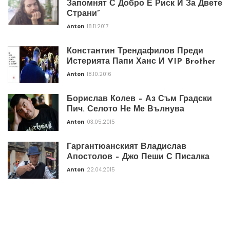
Запомнят С Добро Е Риск И За Двете
Страни”
Anton
18.11.2017
Константин Трендафилов Преди
Истерията Папи Ханс И VIP Brother
Anton
18.10.2016
Борислав Колев – Аз Съм Градски
Пич. Селото Не Ме Вълнува
Anton
03.05.2015
Гаргантюанският Владислав
Апостолов – Джо Пеши С Писалка
Anton
22.04.2015