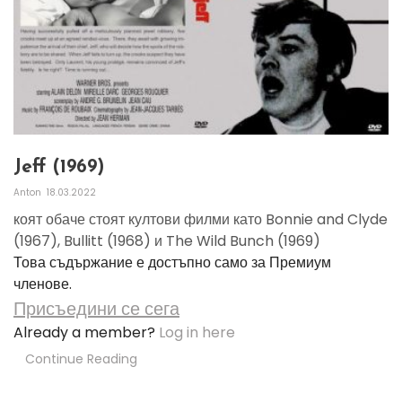
Jeff (1969)
Anton
18.03.2022
коят обаче стоят култови филми като Bonnie and Clyde
(1967), Bullitt (1968) и The Wild Bunch (1969)
Това съдържание е достъпно само за Премиум
членове.
Присъедини се сега
Already a member?
Log in here
Continue Reading