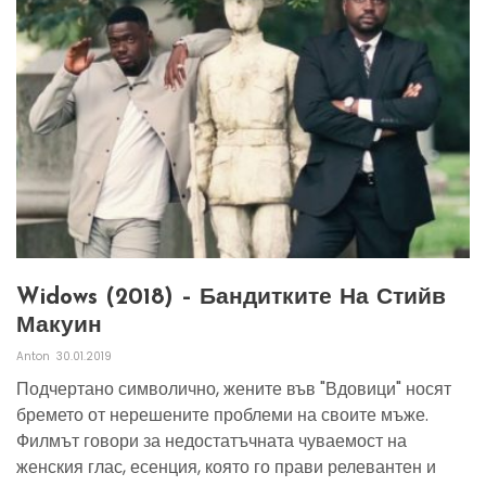
Widows (2018) – Бандитките На Стийв
Макуин
Anton
30.01.2019
Подчертано символично, жените във "Вдовици" носят
бремето от нерешените проблеми на своите мъже.
Филмът говори за недостатъчната чуваемост на
женския глас, есенция, която го прави релевантен и