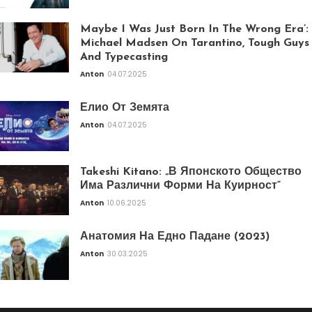
Maybe I Was Just Born In The Wrong Era’:
Michael Madsen On Tarantino, Tough Guys
And Typecasting
Anton
04.07.2025
Елио От Земята
Anton
04.07.2025
Takeshi Kitano: „В Японското Общество
Има Различни Форми На Куирност“
Anton
10.06.2025
Анатомия На Едно Падане (2023)
Anton
30.03.2025