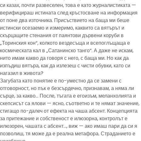
си казах, почти развеселен, това е като журналистиката —
верифицираш истината след кръстосване на информация
от поне два източника. Присъствието на баща ми беше
истински осезаемо и измеримо, каквито са вятърът и
скърцащите стенания от паянтови дървени коруби в
„Торинския кон“, колкото вездесъща и всепоглъщаща е
космическата кал в „Сатанинско танго“. А даже не искам,
нито имам какво да говоря с него, с баща ми. Но как да
изпъдиш вятъра, как да излезеш с чисти обувки, като си
нагазил в живота?
Загубата като понятие е по-уместно да се замени с
отговорност, но пък е безсърдечно, признавам, а няма ли
сърце, за какво… После, тъгата е егоизъм, меланхолията и
скепсисът са ялови — ясно, съответно и те нямат значение,
стигащо по-далеч от ефекта на чаша абсент. Концепцията
за притежание и собственост е илюзорна, контролът е
илюзорен, чашата с абсент…, виж — ако имаш пари да си я
позволиш, тя може да е реална метафора. Страданието е