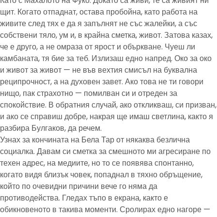
Като с Махалото на Фуко. Докато са живи, те са живият ни
щит. Когато отпаднат, остава пробойна, като работа на
живите след тях е да я запълнят не със жалейки, а със
собствени тяло, ум и, в крайна сметка, живот. Затова казах,
че е друго, а не омраза от ярост и объркване. Чуеш ли
камбаната, тя бие за теб. Излизаш едно напред. Око за око
и живот за живот — не във вехтия смисъл на буквална
реципрочност, а на духовен завет. Ако това не ти говори
нищо, пак страхотно — помилван си и отреден за
спокойствие. В обратния случай, ако откликваш, си призван,
и ако се справиш добре, накрая ще имаш светлина, както я
разбира Булгаков, да речем.
Узнах за кончината на Бела Тар от някаква безлична
социалка. Давам си сметка за смешното ми агресиране по
техен адрес, на медиите, но то се появява спонтанно,
когато видя близък човек, попаднал в тяхно обръщение,
който по очевидни причини вече го няма да
противодейства. Гледах тъпо в екрана, както е
обикновеното в такива моменти. Сролирах едно нагоре —