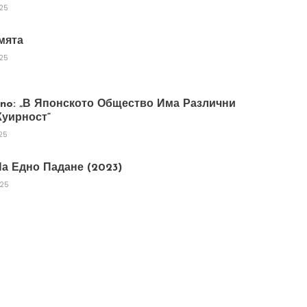
025
мята
025
tano: „В Японското Общество Има Различни
уирност“
25
а Едно Падане (2023)
025