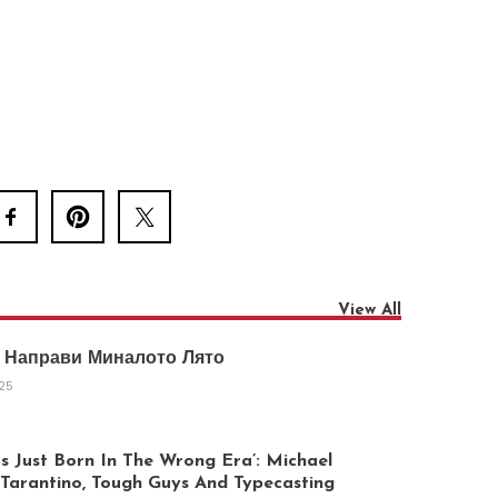
View All
 Направи Миналото Лято
025
 Just Born In The Wrong Era’: Michael
arantino, Tough Guys And Typecasting