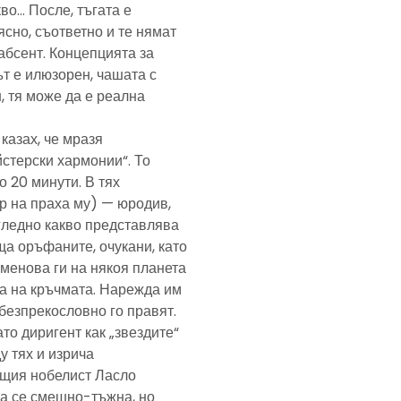
кво… После, тъгата е
ясно, съответно и те нямат
абсент. Концепцията за
т е илюзорен, чашата с
, тя може да е реална
казах, че мразя
йстерски хармонии“. То
 20 минути. В тях
р на праха му) — юродив,
агледно какво представлява
а оръфаните, очукани, като
именова ги на някоя планета
ра на кръчмата. Нарежда им
, безпрекословно го правят.
ато диригент как „звездите“
у тях и изрича
ещия нобелист Ласло
ща се смешно-тъжна, но