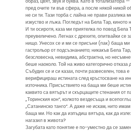
образ, цвят, звук и буква. Като в тотализатора 
пред очите ти във сфера, а после някой никой 
не си ти. Тази торба с лайна не прави разлика м
изкуство и лъжа. Погледът на Бела Тар, киното н
И ти осиротя, каза ми приятелка по повод Бела 
преувеличено. Легнах с дрехите, опитвайки се з
нищо. Унесох се и ми се присъни (пак) баща м
гастрольор от подсъзнанието; никакъв Бела Тар
безсловесна, невидима, абстрактна, но несъмн
беше наоколо. Той на живо категорично отказа 
Събудих се и си казах, почти развеселен, това 
верифицираш истината след кръстосване на ин
източника. Присъствието на баща ми беше исти
каквито са вятърът и скърцащите стенания от п
„Торинския кон“, колкото вездесъща и всепоглъ
„Сатанинско танго“. А даже не искам, нито имам 
баща ми. Но как да изпъдиш вятъра, как да излез
нагазил в живота?
Загубата като понятие е по-уместно да се замен