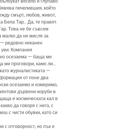
— бълбукат весело и глупаво
обявява печелившия, който
ежду смърт, любов, живот,
а Бела Тар… Да, те правят.
Тар. Това не бе съвсем
а малко да не мисля за
и — редовно неканен
, уви. Компания
ено осезаема — баща ми
да ми проговори, камо ли…
е като журналистиката —
формация от поне два
нски осезаемо и измеримо,
аянтови дървени коруби в
щаща е космическата кал в
какво да говоря с него, с
еш с чисти обувки, като си
и с отговорност, но пък е