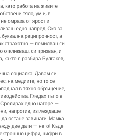
а, като работа на живите
обствени тяло, ум и, в
а не омраза от ярост и
злизаш едно напред. Око за
а буквална реципрочност, а
пак страхотно — помилван си
о откликваш, си призван, и
, както я разбира Булгаков,
лична социалка. Давам си
с, на медиите, но то се
попаднал в тяхно обръщение,
тиводейства. Гледах тъпо в
. Сролирах едно нагоре —
ени, напротив, изглеждаше
 да остане завинаги. Мамка
ежду две дати — него! Къде
електроннно цифри, цифри в