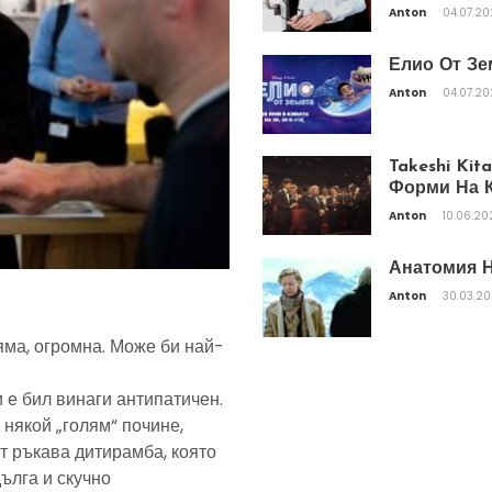
Anton
04.07.2
Елио От Зе
Anton
04.07.2
Takeshi Ki
Форми На К
Anton
10.06.20
Анатомия Н
Anton
30.03.2
яма, огромна. Може би най-
 е бил винаги антипатичен.
 някой „голям“ почине,
т ръкава дитирамба, която
дълга и скучно