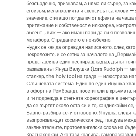
безсърдечно, признавам, а няма ли сърце, за ка
егоизъм, меланхолията и скепсисът са ялови — 
значение, стигащо по-далеч от ефекта на чаша 
притежание и собственост е илюзорна, контролъ
абсент…, виж — ако имаш пари да си я позволиш
метафора. Страданието е неизбежно.
Чудех се как да оправдая написаното, след като 
некролозите, и се сетих за началото на „Веркма
представлява един неспиращ кадър, дълъг точно
разказвачът Януш Валушка (Lars Rudolph — ми
сталкер, the holy fool на града — илюстрира н
Слънчевата система. Един по един Янушка хващ
в офорт на Рембрандт, посетители в кръчмата, 
и ги подрежда в стегната хореография в центъ
да се въртят около оста си и те, кандилкайки се
Бавно, разбира се, и отговорно. Янушка следи к
възпроизвеждат космическия ред, танцува межд
заклинателните, протоевангелски слова на бъд
Краснахоркаи. Ако тази красива, саморазказва