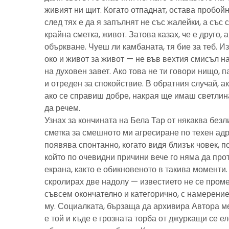
живият ни щит. Когато отпаднат, остава пробойн
след тях е да я запълнят не със жалейки, а със с
крайна сметка, живот. Затова казах, че е друго, 
объркване. Чуеш ли камбаната, тя бие за теб. И
око и живот за живот — не във вехтия смисъл н
на духовен завет. Ако това не ти говори нищо, 
и отреден за спокойствие. В обратния случай, ак
ако се справиш добре, накрая ще имаш светлина
да речем.
Узнах за кончината на Бела Тар от някаква без
сметка за смешното ми агресиране по техен адре
появява спонтанно, когато видя близък човек, 
който по очевидни причини вече го няма да про
екрана, както е обикновеното в такива моменти
скролирах две надолу — известието не се пром
съвсем окончателно и категорично, с намерение
му. Социалката, бързаща да архивира Автора м
е той и къде е грозната торба от джуркащи се 