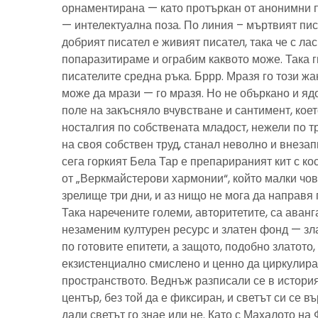
орнаментирана — като протъркан от анонимни 
— интелектуална поза. По линия – мъртвият пис
добрият писател е живият писател, така че с ла
попаразитираме и ограбим каквото може. Така г
писателите средна ръка. Бррр. Мразя го този ж
може да мрази — го мразя. Но не объркано и ядо
поле на закъсняло вчувстване и сантимент, кое
носталгия по собствената младост, нежели по тр
на своя собствен труд, станал неволно и внезап
сега горкият Бела Тар е препарираният кит с к
от „Веркмайстерови хармонии“, който малки чов
зрелище три дни, и аз нищо не мога да направя 
Така наречените големи, авторитетите, са аванг
незаменим културен ресурс и златен фонд — зла
по готовите епитети, а защото, подобно златото
екзистенциално смислено и ценно да циркулира
пространството. Веднъж разписали се в история
център, без той да е фиксиран, и светът си се въ
дали светът го знае или не. Като с Махалото на 