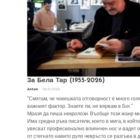
За Бела Тар (1955-2026)
Anton
06.01.2026
"Смятам, че човешката отговорност е много гол
важният фактор. Знаете ли, не вярвам в Бог."
Мразя да пиша некролози. Въобще този жанр ми
Има средна ръка писатели, които в мига, в който
увесват професионално впиянчен нос и вадят о
от стегнато навито руло чевръсто се разгъва в 