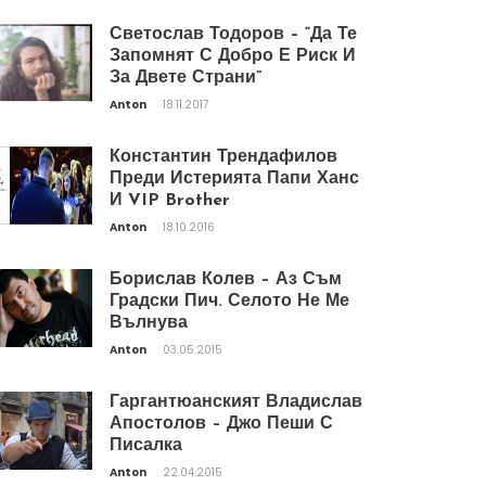
Светослав Тодоров – “Да Те
Запомнят С Добро Е Риск И
За Двете Страни”
Anton
18.11.2017
Константин Трендафилов
Преди Истерията Папи Ханс
И VIP Brother
Anton
18.10.2016
Борислав Колев – Аз Съм
Градски Пич. Селото Не Ме
Вълнува
Anton
03.05.2015
Гаргантюанският Владислав
Апостолов – Джо Пеши С
Писалка
Anton
22.04.2015