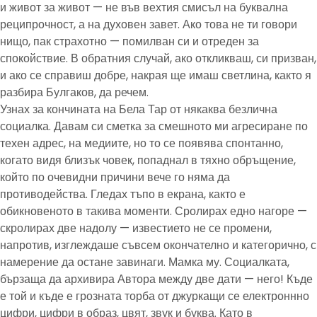
и живот за живот — не във вехтия смисъл на буквална
реципрочност, а на духовен завет. Ако това не ти говори
нищо, пак страхотно — помилван си и отреден за
спокойствие. В обратния случай, ако откликваш, си призван,
и ако се справиш добре, накрая ще имаш светлина, както я
разбира Булгаков, да речем.
Узнах за кончината на Бела Тар от някаква безлична
социалка. Давам си сметка за смешното ми агресиране по
техен адрес, на медиите, но то се появява спонтанно,
когато видя близък човек, попаднал в тяхно обръщение,
който по очевидни причини вече го няма да
противодейства. Гледах тъпо в екрана, както е
обикновеното в такива моменти. Сролирах едно нагоре —
скролирах две надолу — известието не се промени,
напротив, изглеждаше съвсем окончателно и категорично, с
намерение да остане завинаги. Мамка му. Социалката,
бързаща да архивира Автора между две дати — него! Къде
е той и къде е грозната торба от джуркащи се електроннно
цифри, цифри в образ, цвят, звук и буква. Като в