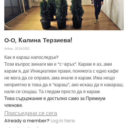
О-О, Kaлина Терзиева!
Anton
21.04.2012
Как я караш напоследък?
Този въпрос винаги ми е “с-връх”. Карам я аз...ами
карам я, да! Инициативи правя, понякога с едно кафе
не мога да се оправя, ама иначе я карам. Има нещо
неприятно в това да я “караш”, ако искаш да я накараш,
нали се сещаш. Та гледам просто да я карам.
Това съдържание е достъпно само за Премиум
членове.
Присъедини се сега
Already a member?
Log in here