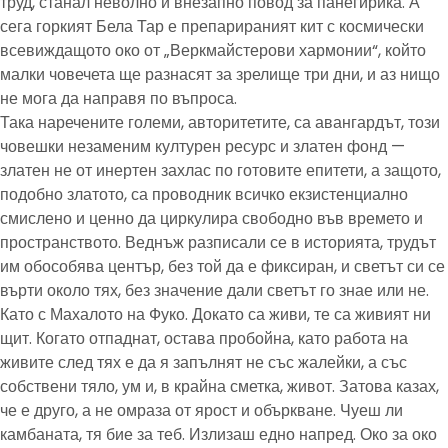
труд, станал неволно и внезапно повод за панегирика. А
сега горкият Бела Тар е препарираният кит с космически
всевиждащото око от „Веркмайстерови хармонии“, който
малки човечета ще разнасят за зрелище три дни, и аз нищо
не мога да направя по въпроса.
Така наречените големи, авторитетите, са авангардът, този
човешки незаменим културен ресурс и златен фонд —
златен не от инертен захлас по готовите епитети, а защото,
подобно златото, са проводник всичко екзистенциално
смислено и ценно да циркулира свободно във времето и
пространството. Веднъж разписали се в историята, трудът
им обособява център, без той да е фиксиран, и светът си се
върти около тях, без значение дали светът го знае или не.
Като с Махалото на Фуко. Докато са живи, те са живият ни
щит. Когато отпаднат, остава пробойна, като работа на
живите след тях е да я запълнят не със жалейки, а със
собствени тяло, ум и, в крайна сметка, живот. Затова казах,
че е друго, а не омраза от ярост и объркване. Чуеш ли
камбаната, тя бие за теб. Излизаш едно напред. Око за око