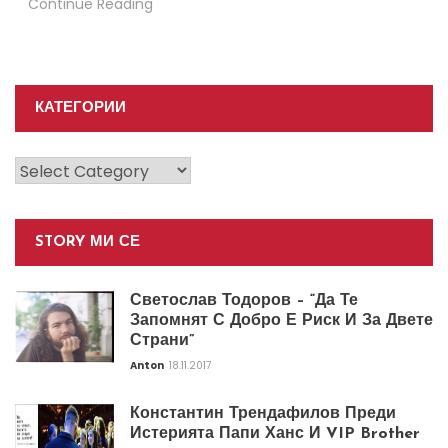
Continue Reading
КАТЕГОРИИ
Категории
STORY МИ СЕ
Светослав Тодоров – “Да Те
Запомнят С Добро Е Риск И За Двете
Страни”
Anton
18.11.2017
Константин Трендафилов Преди
Истерията Папи Ханс И VIP Brother