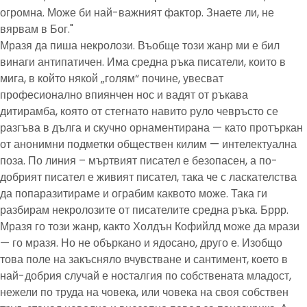
огромна. Може би най-важният фактор. Знаете ли, не
вярвам в Бог."
Мразя да пиша некролози. Въобще този жанр ми е бил
винаги антипатичен. Има средна ръка писатели, които в
мига, в който някой „голям“ почине, увесват
професионално впиянчен нос и вадят от ръкава
дитирамба, която от стегнато навито руло чевръсто се
разгъва в дълга и скучно орнаментирана — като протъркан
от анонимни подметки обществен килим — интелектуална
поза. По линия – мъртвият писател е безопасен, а по-
добрият писател е живият писател, така че с ласкателства
да попаразитираме и ограбим каквото може. Така ги
разбирам некролозите от писателите средна ръка. Бррр.
Мразя го този жанр, както Холдън Кофийлд може да мрази
— го мразя. Но не объркано и ядосано, друго е. Изобщо
това поле на закъсняло вчувстване и сантимент, което в
най-добрия случай е носталгия по собствената младост,
нежели по труда на човека, или човека на своя собствен