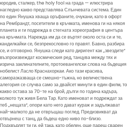
юродив, сталкер, the holy fool на града — илюстрира
нагледно какво представлява Слънчевата система. Един
по един Янушка хваща оръфаните, очукани, като в офорт
на Рембрандт, посетители в кръчмата, именова ги на някоя
планета и ги подрежда в стегната хореография в центъра
на кръчмата. Нарежда им да се въртят около оста си и те,
кандилкайки се, безпрекословно го правят. Бавно, разбира
се, и отговорно. Янушка следи като диригент как „звездите“
възпроизвеждат космическия ред, танцува между тях и
изрича заклинателните, протоевангелски слова на бъдещия
нобелист Ласло Краснахоркаи. Ако тази красива,
саморазказваща се смешно-тъжна, но величествена
алегория се случва само за двайсет минути в един филм, то
какво остава за 70-те на брой, дълги по година кадъра,
колкото тук живя Бела Тар. Като именоват и подреждат за
теб „нещата“, опори като него дават кураж и задължават
най-малкото да не отвръщаш поглед. Предизвикват да
отвърнеш с танц, да бъдеш едно ниво по-близо.
Подхвърлят ти ги, ей така, като обелен, още парещ сварен