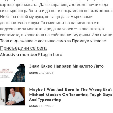
картоф през масата. Да се справиш, ако може по-тихо да
си свършиш работата и да не ги посрамваш по възможност.
Не че на някой му пука, но защо да замърсяваме
допълнително с шум. Та смисълът на написаното е в
подсещане за мястото и реда на човек — в опашката, в
системата, в хронотопа на собствения му филм. Или пък не.
Това съдържание е достъпно само за Премиум членове.
Присъедини се сега
Already a member?
Log in here
Знам Какво Направи Миналото Лято
Anton
24.07.2025
Maybe I Was Just Born In The Wrong Era’:
Michael Madsen On Tarantino, Tough Guys
And Typecasting
Anton
04.07.2025