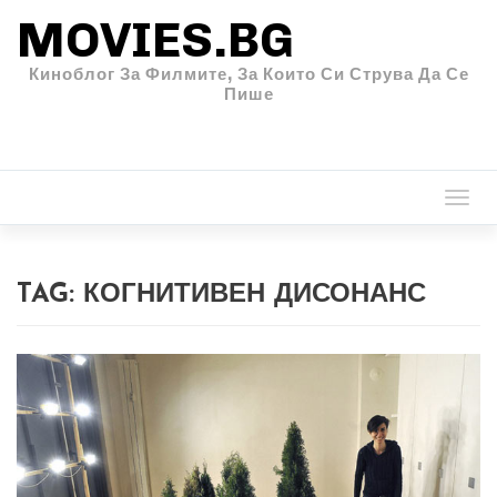
MOVIES.BG
Киноблог За Филмите, За Които Си Струва Да Се
Пише
Togg
navi
TAG:
КОГНИТИВЕН ДИСОНАНС