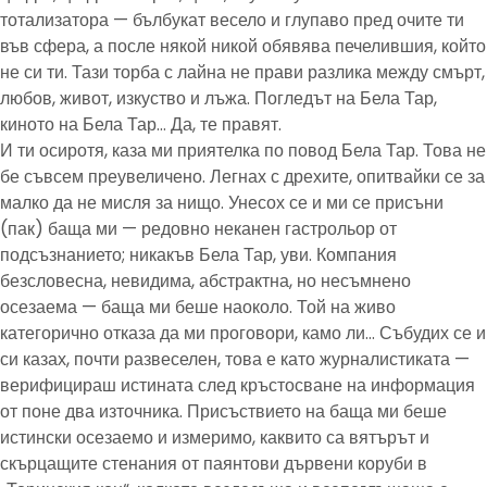
тотализатора — бълбукат весело и глупаво пред очите ти
във сфера, а после някой никой обявява печелившия, който
не си ти. Тази торба с лайна не прави разлика между смърт,
любов, живот, изкуство и лъжа. Погледът на Бела Тар,
киното на Бела Тар… Да, те правят.
И ти осиротя, каза ми приятелка по повод Бела Тар. Това не
бе съвсем преувеличено. Легнах с дрехите, опитвайки се за
малко да не мисля за нищо. Унесох се и ми се присъни
(пак) баща ми — редовно неканен гастрольор от
подсъзнанието; никакъв Бела Тар, уви. Компания
безсловесна, невидима, абстрактна, но несъмнено
осезаема — баща ми беше наоколо. Той на живо
категорично отказа да ми проговори, камо ли… Събудих се и
си казах, почти развеселен, това е като журналистиката —
верифицираш истината след кръстосване на информация
от поне два източника. Присъствието на баща ми беше
истински осезаемо и измеримо, каквито са вятърът и
скърцащите стенания от паянтови дървени коруби в