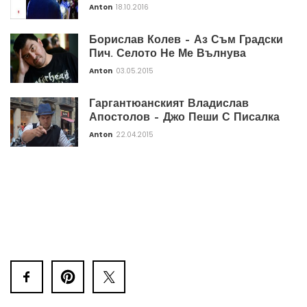
Anton
18.10.2016
Борислав Колев – Аз Съм Градски
Пич. Селото Не Ме Вълнува
Anton
03.05.2015
Гаргантюанският Владислав
Апостолов – Джо Пеши С Писалка
Anton
22.04.2015