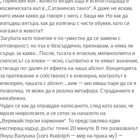
„Торинския кон“, колкото вездесъща и всепоглъщаща е
космическата кал в „Сатанинско танго“. А даже не искам,
нито имам какво да говоря с него, с баща ми. Но как да
изпъдиш вятъра, как да излезеш с чисти обувки, като си
нагазил в живота?
Загубата като понятие е по-уместно да се замени с
отговорност, но пък е безсърдечно, признавам, а няма ли
сърце, за какво… После, тъгата е егоизъм, меланхолията и
скепсисът са ялови — ясно, съответно и те нямат значение,
стигащо по-далеч от ефекта на чаша абсент. Концепцията
за притежание и собственост е илюзорна, контролът е
илюзорен, чашата с абсент…, виж — ако имаш пари да си я
позволиш, тя може да е реална метафора. Страданието е
неизбежно.
Чудех се как да оправдая написаното, след като казах, че
мразя некролозите, и се сетих за началото на
„Веркмайстерски хармонии“. То представлява един
неспиращ кадър, дълъг точно 20 минути. В тях разказвачът
Януш Валушка (Lars Rudolph — мир на праха му) —