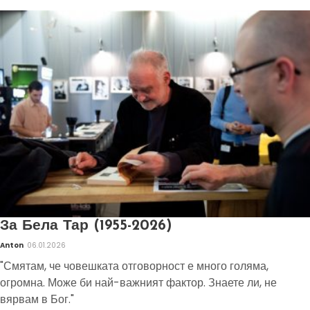
За Бела Тар (1955-2026)
Anton
06.01.2026
"Смятам, че човешката отговорност е много голяма,
огромна. Може би най-важният фактор. Знаете ли, не
вярвам в Бог."