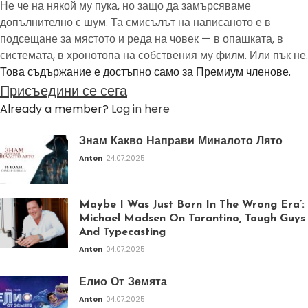
Не че на някой му пука, но защо да замърсяваме
допълнително с шум. Та смисълът на написаното е в
подсещане за мястото и реда на човек — в опашката, в
системата, в хронотопа на собствения му филм. Или пък не.
Това съдържание е достъпно само за Премиум членове.
Присъедини се сега
Already a member?
Log in here
Знам Какво Направи Миналото Лято
Anton
24.07.2025
Maybe I Was Just Born In The Wrong Era’:
Michael Madsen On Tarantino, Tough Guys
And Typecasting
Anton
04.07.2025
Елио От Земята
Anton
04.07.2025