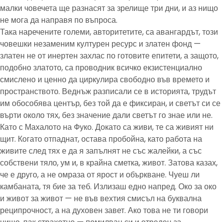
малки човечета ще разнасят за зрелище три дни, и аз нищо
не мога да направя по въпроса.
Така наречените големи, авторитетите, са авангардът, този
човешки незаменим културен ресурс и златен фонд —
златен не от инертен захлас по готовите епитети, а защото,
подобно златото, са проводник всичко екзистенциално
смислено и ценно да циркулира свободно във времето и
пространството. Веднъж разписали се в историята, трудът
им обособява център, без той да е фиксиран, и светът си се
върти около тях, без значение дали светът го знае или не.
Като с Махалото на Фуко. Докато са живи, те са живият ни
щит. Когато отпаднат, остава пробойна, като работа на
живите след тях е да я запълнят не със жалейки, а със
собствени тяло, ум и, в крайна сметка, живот. Затова казах,
че е друго, а не омраза от ярост и объркване. Чуеш ли
камбаната, тя бие за теб. Излизаш едно напред. Око за око
и живот за живот — не във вехтия смисъл на буквална
реципрочност, а на духовен завет. Ако това не ти говори