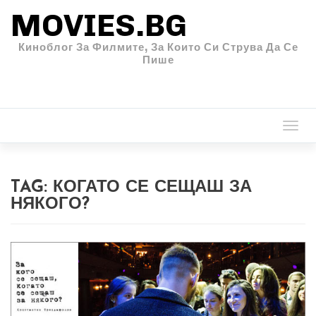
MOVIES.BG
Киноблог За Филмите, За Които Си Струва Да Се
Пише
Togg
navi
TAG:
КОГАТО СЕ СЕЩАШ ЗА
НЯКОГО?