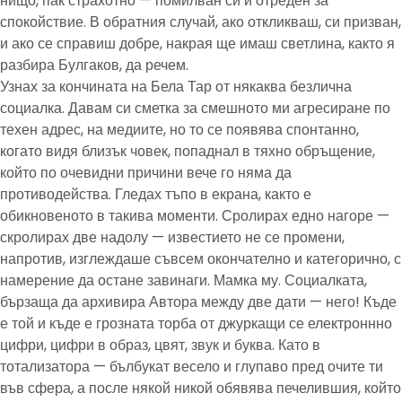
нищо, пак страхотно — помилван си и отреден за
спокойствие. В обратния случай, ако откликваш, си призван,
и ако се справиш добре, накрая ще имаш светлина, както я
разбира Булгаков, да речем.
Узнах за кончината на Бела Тар от някаква безлична
социалка. Давам си сметка за смешното ми агресиране по
техен адрес, на медиите, но то се появява спонтанно,
когато видя близък човек, попаднал в тяхно обръщение,
който по очевидни причини вече го няма да
противодейства. Гледах тъпо в екрана, както е
обикновеното в такива моменти. Сролирах едно нагоре —
скролирах две надолу — известието не се промени,
напротив, изглеждаше съвсем окончателно и категорично, с
намерение да остане завинаги. Мамка му. Социалката,
бързаща да архивира Автора между две дати — него! Къде
е той и къде е грозната торба от джуркащи се електроннно
цифри, цифри в образ, цвят, звук и буква. Като в
тотализатора — бълбукат весело и глупаво пред очите ти
във сфера, а после някой никой обявява печелившия, който