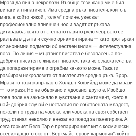
Мразя да пиша некролози. Въобще този жанр ми е бил
винаги антипатичен. Има средна ръка писатели, които в
мига, в който някой „голям“ почине, увесват
професионално впиянчен нос и вадят от ръкава
дитирамба, която от стегнато навито руло чевръсто се
разгъва в дълга и скучно орнаментирана — като протъркан
от анонимни подметки обществен килим — интелектуална
поза. По линия – мъртвият писател е безопасен, а по-
добрият писател е живият писател, така че с ласкателства
да попаразитираме и ограбим каквото може. Така ги
разбирам некролозите от писателите средна ръка. Бррр.
Мразя го този жанр, както Холдън Кофийлд може да мрази
— го мразя. Но не объркано и ядосано, друго е. Изобщо
това поле на закъсняло вчувстване и сантимент, което в
най-добрия случай е носталгия по собствената младост,
нежели по труда на човека, или човека на своя собствен
труд, станал неволно и внезапно повод за панегирика. А
сега горкият Бела Тар е препарираният кит с космически
всевиждащото око от „Веркмайстерови хармонии“, който