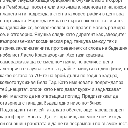
по един Янушка хваща оръфаните, очукани, като в офорт
на Рембрандт, посетители в кръчмата, именова ги на някоя
планета и ги подрежда в стегната хореография в центъра
на кръчмата. Нарежда им да се въртят около оста си и те,
кандилкайки се, безпрекословно го правят. Бавно, разбира
се, и отговорно. Янушка следи като диригент как „звездите“
възпроизвеждат космическия ред, танцува между тях и
изрича заклинателните, протоевангелски слова на бъдещия
нобелист Ласло Краснахоркаи. Ако тази красива,
саморазказваща се смешно-тъжна, но величествена
алегория се случва само за двайсет минути в един филм, то
какво остава за 70-те на брой, дълги по година кадъра,
колкото тук живя Бела Тар. Като именоват и подреждат за
теб „нещата“, опори като него дават кураж и задължават
най-малкото да не отвръщаш поглед. Предизвикват да
отвърнеш с танц, да бъдеш едно ниво по-близо.
Подхвърлят ти ги, ей така, като обелен, още парещ сварен
картоф през масата. Да се справиш, ако може по-тихо да
си свършиш работата и да не ги посрамваш по възможност.