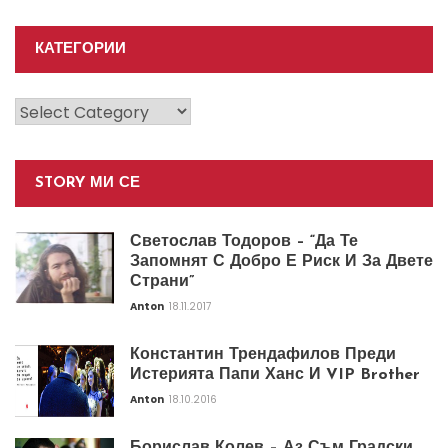
КАТЕГОРИИ
Категории
STORY МИ СЕ
Светослав Тодоров – “Да Те
Запомнят С Добро Е Риск И За Двете
Страни”
Anton
18.11.2017
Константин Трендафилов Преди
Истерията Папи Ханс И VIP Brother
Anton
18.10.2016