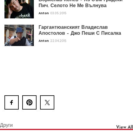
Борислав Колев – Аз Съм Градски
Пич. Селото Не Ме Вълнува
Anton
03.05.2015
Гаргантюанският Владислав
Апостолов – Джо Пеши С Писалка
Anton
22.04.2015
Други
View All