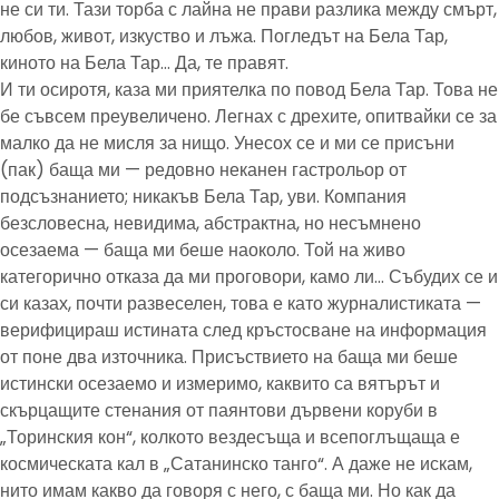
не си ти. Тази торба с лайна не прави разлика между смърт,
любов, живот, изкуство и лъжа. Погледът на Бела Тар,
киното на Бела Тар… Да, те правят.
И ти осиротя, каза ми приятелка по повод Бела Тар. Това не
бе съвсем преувеличено. Легнах с дрехите, опитвайки се за
малко да не мисля за нищо. Унесох се и ми се присъни
(пак) баща ми — редовно неканен гастрольор от
подсъзнанието; никакъв Бела Тар, уви. Компания
безсловесна, невидима, абстрактна, но несъмнено
осезаема — баща ми беше наоколо. Той на живо
категорично отказа да ми проговори, камо ли… Събудих се и
си казах, почти развеселен, това е като журналистиката —
верифицираш истината след кръстосване на информация
от поне два източника. Присъствието на баща ми беше
истински осезаемо и измеримо, каквито са вятърът и
скърцащите стенания от паянтови дървени коруби в
„Торинския кон“, колкото вездесъща и всепоглъщаща е
космическата кал в „Сатанинско танго“. А даже не искам,
нито имам какво да говоря с него, с баща ми. Но как да