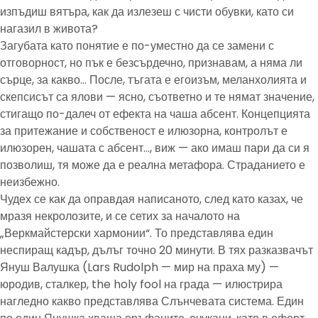
изпъдиш вятъра, как да излезеш с чисти обувки, като си
нагазил в живота?
Загубата като понятие е по-уместно да се замени с
отговорност, но пък е безсърдечно, признавам, а няма ли
сърце, за какво… После, тъгата е егоизъм, меланхолията и
скепсисът са ялови — ясно, съответно и те нямат значение,
стигащо по-далеч от ефекта на чаша абсент. Концепцията
за притежание и собственост е илюзорна, контролът е
илюзорен, чашата с абсент…, виж — ако имаш пари да си я
позволиш, тя може да е реална метафора. Страданието е
неизбежно.
Чудех се как да оправдая написаното, след като казах, че
мразя некролозите, и се сетих за началото на
„Веркмайстерски хармонии“. То представлява един
неспиращ кадър, дълъг точно 20 минути. В тях разказвачът
Януш Валушка (Lars Rudolph — мир на праха му) —
юродив, сталкер, the holy fool на града — илюстрира
нагледно какво представлява Слънчевата система. Един