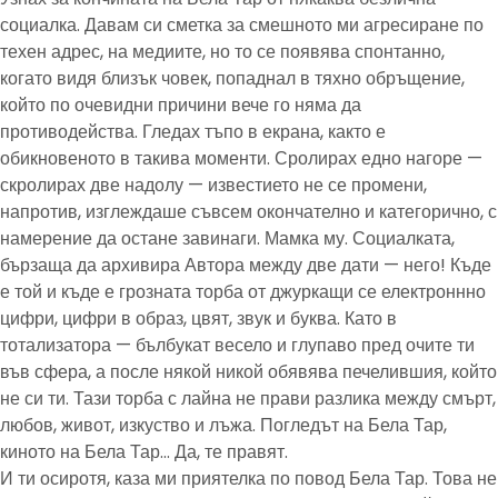
социалка. Давам си сметка за смешното ми агресиране по
техен адрес, на медиите, но то се появява спонтанно,
когато видя близък човек, попаднал в тяхно обръщение,
който по очевидни причини вече го няма да
противодейства. Гледах тъпо в екрана, както е
обикновеното в такива моменти. Сролирах едно нагоре —
скролирах две надолу — известието не се промени,
напротив, изглеждаше съвсем окончателно и категорично, с
намерение да остане завинаги. Мамка му. Социалката,
бързаща да архивира Автора между две дати — него! Къде
е той и къде е грозната торба от джуркащи се електроннно
цифри, цифри в образ, цвят, звук и буква. Като в
тотализатора — бълбукат весело и глупаво пред очите ти
във сфера, а после някой никой обявява печелившия, който
не си ти. Тази торба с лайна не прави разлика между смърт,
любов, живот, изкуство и лъжа. Погледът на Бела Тар,
киното на Бела Тар… Да, те правят.
И ти осиротя, каза ми приятелка по повод Бела Тар. Това не