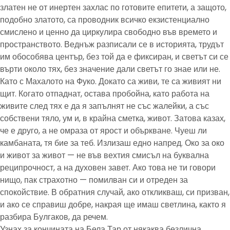
златен не от инертен захлас по готовите епитети, а защото,
подобно златото, са проводник всичко екзистенциално
смислено и ценно да циркулира свободно във времето и
пространството. Веднъж разписали се в историята, трудът
им обособява център, без той да е фиксиран, и светът си се
върти около тях, без значение дали светът го знае или не.
Като с Махалото на Фуко. Докато са живи, те са живият ни
щит. Когато отпаднат, остава пробойна, като работа на
живите след тях е да я запълнят не със жалейки, а със
собствени тяло, ум и, в крайна сметка, живот. Затова казах,
че е друго, а не омраза от ярост и объркване. Чуеш ли
камбаната, тя бие за теб. Излизаш едно напред. Око за око
и живот за живот — не във вехтия смисъл на буквална
реципрочност, а на духовен завет. Ако това не ти говори
нищо, пак страхотно — помилван си и отреден за
спокойствие. В обратния случай, ако откликваш, си призван,
и ако се справиш добре, накрая ще имаш светлина, както я
разбира Булгаков, да речем.
Узнах за кончината на Бела Тар от някаква безлична