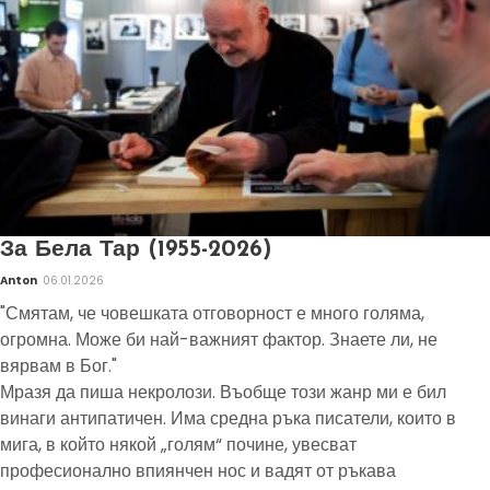
За Бела Тар (1955-2026)
Anton
06.01.2026
"Смятам, че човешката отговорност е много голяма,
огромна. Може би най-важният фактор. Знаете ли, не
вярвам в Бог."
Мразя да пиша некролози. Въобще този жанр ми е бил
винаги антипатичен. Има средна ръка писатели, които в
мига, в който някой „голям“ почине, увесват
професионално впиянчен нос и вадят от ръкава