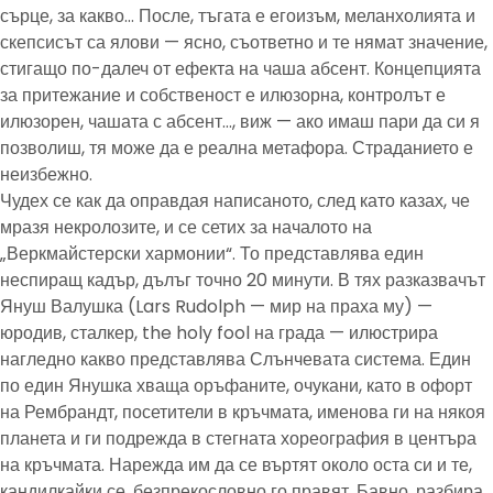
сърце, за какво… После, тъгата е егоизъм, меланхолията и
скепсисът са ялови — ясно, съответно и те нямат значение,
стигащо по-далеч от ефекта на чаша абсент. Концепцията
за притежание и собственост е илюзорна, контролът е
илюзорен, чашата с абсент…, виж — ако имаш пари да си я
позволиш, тя може да е реална метафора. Страданието е
неизбежно.
Чудех се как да оправдая написаното, след като казах, че
мразя некролозите, и се сетих за началото на
„Веркмайстерски хармонии“. То представлява един
неспиращ кадър, дълъг точно 20 минути. В тях разказвачът
Януш Валушка (Lars Rudolph — мир на праха му) —
юродив, сталкер, the holy fool на града — илюстрира
нагледно какво представлява Слънчевата система. Един
по един Янушка хваща оръфаните, очукани, като в офорт
на Рембрандт, посетители в кръчмата, именова ги на някоя
планета и ги подрежда в стегната хореография в центъра
на кръчмата. Нарежда им да се въртят около оста си и те,
кандилкайки се, безпрекословно го правят. Бавно, разбира