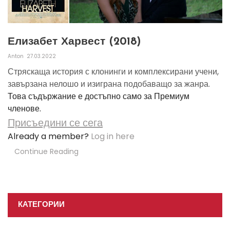
Елизабет Харвест (2018)
Anton
27.03.2022
Стряскаща история с клонинги и комплексирани учени,
завързана нелошо и изиграна подобаващо за жанра.
Това съдържание е достъпно само за Премиум
членове.
Присъедини се сега
Already a member?
Log in here
Continue Reading
КАТЕГОРИИ