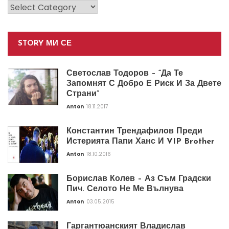
Категории
STORY МИ СЕ
Светослав Тодоров – “Да Те
Запомнят С Добро Е Риск И За Двете
Страни”
Anton
18.11.2017
Константин Трендафилов Преди
Истерията Папи Ханс И VIP Brother
Anton
18.10.2016
Борислав Колев – Аз Съм Градски
Пич. Селото Не Ме Вълнува
Anton
03.05.2015
Гаргантюанският Владислав