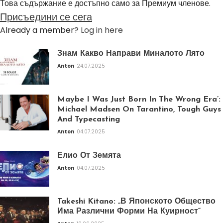
Това съдържание е достъпно само за Премиум членове.
Присъедини се сега
Already a member?
Log in here
Знам Какво Направи Миналото Лято
Anton
24.07.2025
Maybe I Was Just Born In The Wrong Era’:
Michael Madsen On Tarantino, Tough Guys
And Typecasting
Anton
04.07.2025
Елио От Земята
Anton
04.07.2025
Takeshi Kitano: „В Японското Общество
Има Различни Форми На Куирност“