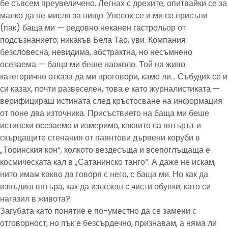
бе съвсем преувеличено. Легнах с дрехите, опитвайки се за
малко да не мисля за нищо. Унесох се и ми се присъни
(пак) баща ми — редовно неканен гастрольор от
подсъзнанието; никакъв Бела Тар, уви. Компания
безсловесна, невидима, абстрактна, но несъмнено
осезаема — баща ми беше наоколо. Той на живо
категорично отказа да ми проговори, камо ли… Събудих се и
си казах, почти развеселен, това е като журналистиката —
верифицираш истината след кръстосване на информация
от поне два източника. Присъствието на баща ми беше
истински осезаемо и измеримо, каквито са вятърът и
скърцащите стенания от паянтови дървени коруби в
„Торинския кон“, колкото вездесъща и всепоглъщаща е
космическата кал в „Сатанинско танго“. А даже не искам,
нито имам какво да говоря с него, с баща ми. Но как да
изпъдиш вятъра, как да излезеш с чисти обувки, като си
нагазил в живота?
Загубата като понятие е по-уместно да се замени с
отговорност, но пък е безсърдечно, признавам, а няма ли