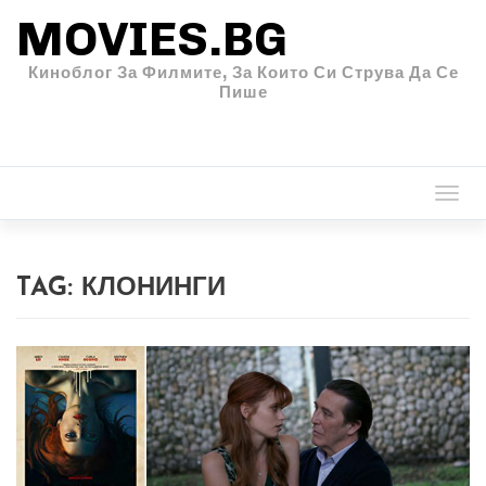
MOVIES.BG
Киноблог За Филмите, За Които Си Струва Да Се
Пише
Togg
navi
TAG:
КЛОНИНГИ