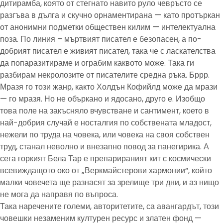
дитирамба, която от стегнато навито руло чевръсто се
разгъва в дълга и скучно орнаментирана — като протъркан
от анонимни подметки обществен килим — интелектуална
поза. По линия – мъртвият писател е безопасен, а по-
добрият писател е живият писател, така че с ласкателства
да попаразитираме и ограбим каквото може. Така ги
разбирам некролозите от писателите средна ръка. Бррр.
Мразя го този жанр, както Холдън Кофийлд може да мрази
— го мразя. Но не объркано и ядосано, друго е. Изобщо
това поле на закъсняло вчувстване и сантимент, което в
най-добрия случай е носталгия по собствената младост,
нежели по труда на човека, или човека на своя собствен
труд, станал неволно и внезапно повод за панегирика. А
сега горкият Бела Тар е препарираният кит с космически
всевиждащото око от „Веркмайстерови хармонии“, който
малки човечета ще разнасят за зрелище три дни, и аз нищо
не мога да направя по въпроса.
Така наречените големи, авторитетите, са авангардът, този
човешки незаменим културен ресурс и златен фонд —