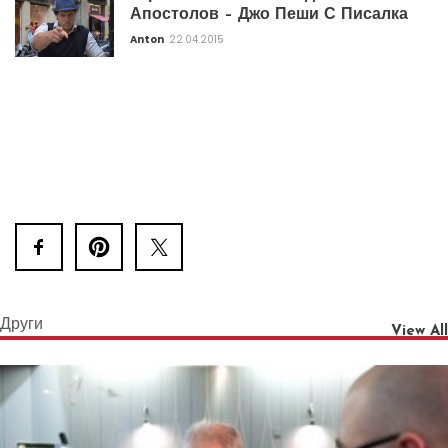
Апостолов – Джо Пеши С Писалка
Anton
22.04.2015
Други
View All