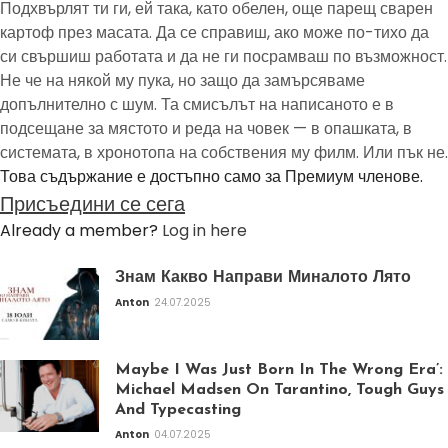
Подхвърлят ти ги, ей така, като обелен, още парещ сварен
картоф през масата. Да се справиш, ако може по-тихо да
си свършиш работата и да не ги посрамваш по възможност.
Не че на някой му пука, но защо да замърсяваме
допълнително с шум. Та смисълът на написаното е в
подсещане за мястото и реда на човек — в опашката, в
системата, в хронотопа на собствения му филм. Или пък не.
Това съдържание е достъпно само за Премиум членове.
Присъедини се сега
Already a member?
Log in here
Знам Какво Направи Миналото Лято
Anton
24.07.2025
Maybe I Was Just Born In The Wrong Era’:
Michael Madsen On Tarantino, Tough Guys
And Typecasting
Anton
04.07.2025