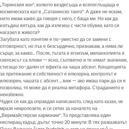
„Торинския кон“, колкото вездесъща и всепоглъщаща е
космическата кал в „Сатанинско танго“. А даже не искам,
нито имам какво да говоря с него, с баща ми. Но как да
изпъдиш вятъра, как да излезеш с чисти обувки, като си
нагазил в живота?
Загубата като понятие е по-уместно да се замени с
отговорност, но пък е безсърдечно, признавам, а няма ли
сърце, за какво… После, тъгата е егоизъм, меланхолията и
скепсисът са ялови — ясно, съответно и те нямат значение,
стигащо по-далеч от ефекта на чаша абсент. Концепцията
за притежание и собственост е илюзорна, контролът е
илюзорен, чашата с абсент…, виж — ако имаш пари да си я
позволиш, тя може да е реална метафора. Страданието е
неизбежно.
Чудех се как да оправдая написаното, след като казах, че
мразя некролозите, и се сетих за началото на
„Веркмайстерски хармонии“. То представлява един
неспиращ кадър, дълъг точно 20 минути. В тях разказвачът