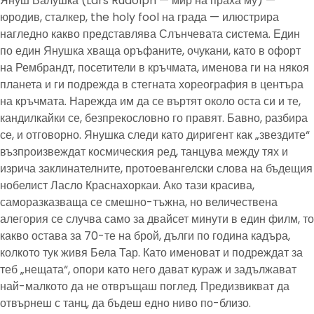
Януш Валушка (Lars Rudolph — мир на праха му) —
юродив, сталкер, the holy fool на града — илюстрира
нагледно какво представлява Слънчевата система. Един
по един Янушка хваща оръфаните, очукани, като в офорт
на Рембрандт, посетители в кръчмата, именова ги на някоя
планета и ги подрежда в стегната хореография в центъра
на кръчмата. Нарежда им да се въртят около оста си и те,
кандилкайки се, безпрекословно го правят. Бавно, разбира
се, и отговорно. Янушка следи като диригент как „звездите“
възпроизвеждат космическия ред, танцува между тях и
изрича заклинателните, протоевангелски слова на бъдещия
нобелист Ласло Краснахоркаи. Ако тази красива,
саморазказваща се смешно-тъжна, но величествена
алегория се случва само за двайсет минути в един филм, то
какво остава за 70-те на брой, дълги по година кадъра,
колкото тук живя Бела Тар. Като именоват и подреждат за
теб „нещата“, опори като него дават кураж и задължават
най-малкото да не отвръщаш поглед. Предизвикват да
отвърнеш с танц, да бъдеш едно ниво по-близо.