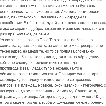
камбаната, тя бие за теб. Излизаш едно напред. Око за око
и живот за живот — не във вехтия смисъл на буквална
реципрочност, а на духовен завет. Ако това не ти говори
нищо, пак страхотно — помилван си и отреден за
спокойствие. В обратния случай, ако откликваш, си призван,
и ако се справиш добре, накрая ще имаш светлина, както я
разбира Булгаков, да речем.
Узнах за кончината на Бела Тар от някаква безлична
социалка. Давам си сметка за смешното ми агресиране по
техен адрес, на медиите, но то се появява спонтанно,
когато видя близък човек, попаднал в тяхно обръщение,
който по очевидни причини вече го няма да
противодейства. Гледах тъпо в екрана, както е
обикновеното в такива моменти. Сролирах едно нагоре —
скролирах две надолу — известието не се промени,
напротив, изглеждаше съвсем окончателно и категорично, с
намерение да остане завинаги. Мамка му. Социалката,
бързаща да архивира Автора между две дати — него! Къде
е той и къде е грозната торба от джуркащи се електроннно