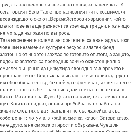
труд, станал неволно и внезапно повод за панегирика. А
сега горкият Бела Тар е препарираният кит с космически
всевиждащото око от „Веркмайстерови хармонии“, който
малки човечета ще разнасят за зрелище три дни, и аз нищо
не мога да направя по въпроса.
Така наречените големи, авторитетите, са авангардът, този
човешки незаменим културен ресурс и златен фонд —
златен не от инертен захлас по готовите епитети, а защото,
подобно златото, са проводник всичко екзистенциално
смислено и ценно да циркулира свободно във времето и
пространството. Веднъж разписали се в историята, трудът
им обособява център, без той да е фиксиран, и светът си се
върти около тях, без значение дали светът го знае или не.
Като с Махалото на Фуко. Докато са живи, те са живият ни
щит. Когато отпаднат, остава пробойна, като работа на
живите след тях е да я запълнят не със жалейки, а със
собствени тяло, ум и, в крайна сметка, живот. Затова казах,
че е друго, а не омраза от ярост и объркване. Чуеш ли