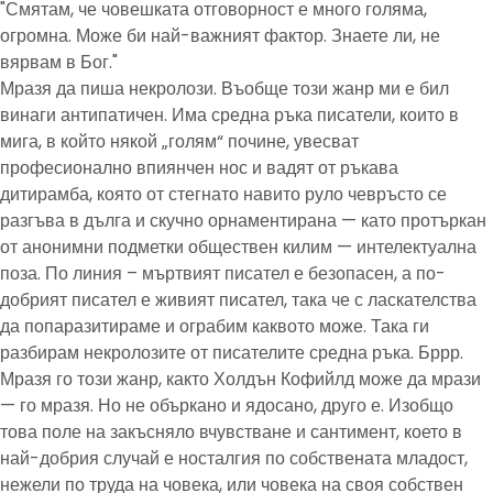
"Смятам, че човешката отговорност е много голяма,
огромна. Може би най-важният фактор. Знаете ли, не
вярвам в Бог."
Мразя да пиша некролози. Въобще този жанр ми е бил
винаги антипатичен. Има средна ръка писатели, които в
мига, в който някой „голям“ почине, увесват
професионално впиянчен нос и вадят от ръкава
дитирамба, която от стегнато навито руло чевръсто се
разгъва в дълга и скучно орнаментирана — като протъркан
от анонимни подметки обществен килим — интелектуална
поза. По линия – мъртвият писател е безопасен, а по-
добрият писател е живият писател, така че с ласкателства
да попаразитираме и ограбим каквото може. Така ги
разбирам некролозите от писателите средна ръка. Бррр.
Мразя го този жанр, както Холдън Кофийлд може да мрази
— го мразя. Но не объркано и ядосано, друго е. Изобщо
това поле на закъсняло вчувстване и сантимент, което в
най-добрия случай е носталгия по собствената младост,
нежели по труда на човека, или човека на своя собствен