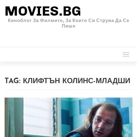
MOVIES.BG
Киноблог За Филмите, За Които Си Струва Да Се
Пише
Togg
navi
TAG:
КЛИФТЪН КОЛИНС-МЛАДШИ