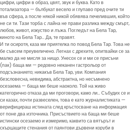
цифри, цифри в образ, цвят, звук и буква. Като в
тотализатора — бълбукат весело и глупаво пред очите ти
във сфера, а после някой никой обявява печелившия, който
не си ти. Тази торба с лайна не прави разлика между смърт,
любов, живот, изкуство и лъжа. Погледът на Бела Тар,
киното на Бела Тар… Да, те правят.
И ти осиротя, каза ми приятелка по повод Бела Тар. Това не
бе съвсем преувеличено. Легнах с дрехите, опитвайки се за
малко да не мисля за нищо. Унесох се и ми се присъни
(пак) баща ми — редовно неканен гастрольор от
подсъзнанието; никакъв Бела Тар, уви. Компания
безсловесна, невидима, абстрактна, но несъмнено
осезаема — баща ми беше наоколо. Той на живо
категорично отказа да ми проговори, камо ли… Събудих се и
си казах, почти развеселен, това е като журналистиката —
верифицираш истината след кръстосване на информация
от поне два източника. Присъствието на баща ми беше
истински осезаемо и измеримо, каквито са вятърът и
скърцащите стенания от паянтови дървени коруби в