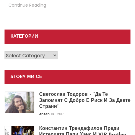
Continue Reading
КАТЕГОРИИ
Категории
STORY МИ СЕ
Светослав Тодоров – “Да Те
Запомнят С Добро Е Риск И За Двете
Страни”
Anton
18.11.2017
Константин Трендафилов Преди
Истерията Папи Ханс И VIP Brother