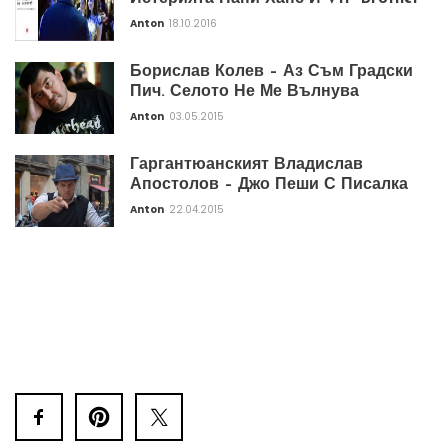
Anton
18.10.2016
Борислав Колев – Аз Съм Градски
Пич. Селото Не Ме Вълнува
Anton
03.05.2015
Гаргантюанският Владислав
Апостолов – Джо Пеши С Писалка
Anton
22.04.2015