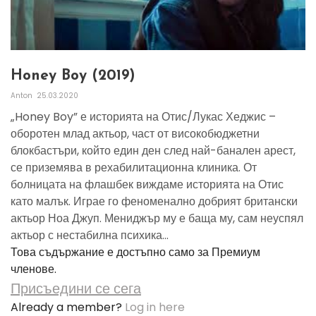
Honey Boy (2019)
Anton
25.03.2020
„Honey Boy” е историята на Отис/Лукас Хеджис –
оборотен млад актьор, част от високобюджетни
блокбастъри, който един ден след най-банален арест,
се приземява в рехабилитационна клиника. От
болницата на флашбек виждаме историята на Отис
като малък. Играе го феноменално добрият британски
актьор Ноа Джуп. Мениджър му е баща му, сам неуспял
актьор с нестабилна психика...
Това съдържание е достъпно само за Премиум
членове.
Присъедини се сега
Already a member?
Log in here