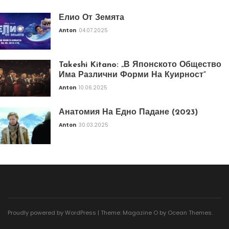
Елио От Земята
Anton
04.07.2025
Takeshi Kitano: „В Японското Общество
Има Различни Форми На Куирност“
Anton
10.06.2025
Анатомия На Едно Падане (2023)
Anton
30.03.2025
Proudly powered by WordPress
|
Theme: Magazine O by
Ocean Themes
.