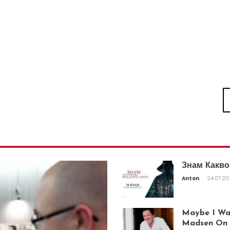
Знам Какво
Anton
24.07.2
Maybe I Was
Madsen On T