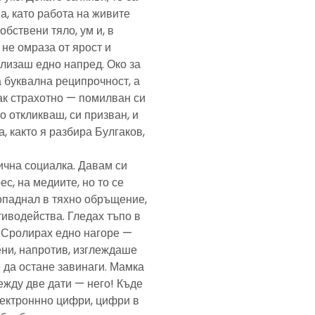
а, като работа на живите
обствени тяло, ум и, в
а не омраза от ярост и
злизаш едно напред. Око за
а буквална реципрочност, а
пак страхотно — помилван си
о откликваш, си призван, и
, както я разбира Булгаков,
лична социалка. Давам си
с, на медиите, но то се
попаднал в тяхно обръщение,
тиводейства. Гледах тъпо в
. Сролирах едно нагоре —
ени, напротив, изглеждаше
 да остане завинаги. Мамка
ежду две дати — него! Къде
електроннно цифри, цифри в