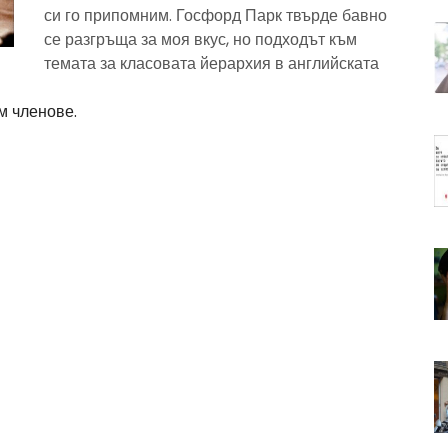
си го припомним. Госфорд Парк твърде бавно
се разгръща за моя вкус, но подходът към
темата за класовата йерархия в английската
м членове.