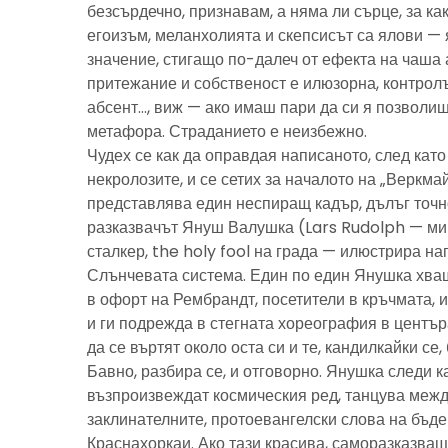
безсърдечно, признавам, а няма ли сърце, за ка
егоизъм, меланхолията и скепсисът са ялови — 
значение, стигащо по-далеч от ефекта на чаша 
притежание и собственост е илюзорна, контролъ
абсент…, виж — ако имаш пари да си я позволиш
метафора. Страданието е неизбежно.
Чудех се как да оправдая написаното, след като 
некролозите, и се сетих за началото на „Веркма
представлява един неспиращ кадър, дълъг точно
разказвачът Януш Валушка (Lars Rudolph — ми
сталкер, the holy fool на града — илюстрира н
Слънчевата система. Един по един Янушка хващ
в офорт на Рембрандт, посетители в кръчмата, 
и ги подрежда в стегната хореография в центъ
да се въртят около оста си и те, кандилкайки се
Бавно, разбира се, и отговорно. Янушка следи к
възпроизвеждат космическия ред, танцува межд
заклинателните, протоевангелски слова на бъд
Краснахоркаи. Ако тази красива, саморазказва