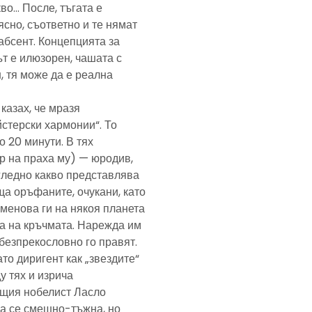
кво… После, тъгата е
ясно, съответно и те нямат
абсент. Концепцията за
т е илюзорен, чашата с
, тя може да е реална
казах, че мразя
йстерски хармонии“. То
 20 минути. В тях
р на праха му) — юродив,
агледно какво представлява
а оръфаните, очукани, като
именова ги на някоя планета
ра на кръчмата. Нарежда им
, безпрекословно го правят.
ато диригент как „звездите“
у тях и изрича
ещия нобелист Ласло
ща се смешно-тъжна, но