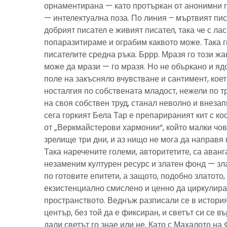
орнаментирана — като протъркан от анонимни 
— интелектуална поза. По линия – мъртвият пис
добрият писател е живият писател, така че с ла
попаразитираме и ограбим каквото може. Така г
писателите средна ръка. Бррр. Мразя го този ж
може да мрази — го мразя. Но не объркано и ядо
поле на закъсняло вчувстване и сантимент, кое
носталгия по собствената младост, нежели по тр
на своя собствен труд, станал неволно и внезап
сега горкият Бела Тар е препарираният кит с к
от „Веркмайстерови хармонии“, който малки чов
зрелище три дни, и аз нищо не мога да направя 
Така наречените големи, авторитетите, са аванг
незаменим културен ресурс и златен фонд — зла
по готовите епитети, а защото, подобно златото
екзистенциално смислено и ценно да циркулира
пространството. Веднъж разписали се в история
център, без той да е фиксиран, и светът си се въ
дали светът го знае или не. Като с Махалото на 