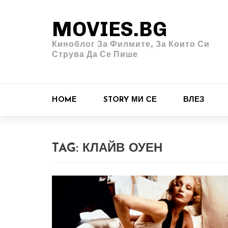
MOVIES.BG
Киноблог За Филмите, За Които Си
Струва Да Се Пише
HOME
STORY МИ СЕ
ВЛЕЗ
TAG:
КЛАЙВ ОУЕН