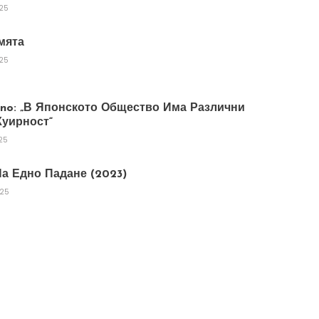
025
мята
025
tano: „В Японското Общество Има Различни
уирност“
25
а Едно Падане (2023)
025