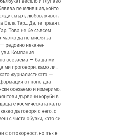
— бълбукат весело и глупаво
обявява печелившия, който
ежду смърт, любов, живот,
а Бела Тар… Да, те правят.
Тар. Това не бе съвсем
а малко да не мисля за
и — редовно неканен
, уви. Компания
ено осезаема — баща ми
да ми проговори, камо ли…
е като журналистиката —
формация от поне два
нски осезаемо и измеримо,
аянтови дървени коруби в
щаща е космическата кал в
какво да говоря с него, с
еш с чисти обувки, като си
и с отговорност, но пък е