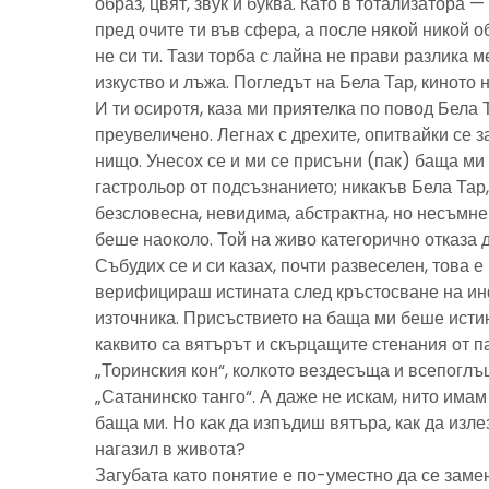
образ, цвят, звук и буква. Като в тотализатора 
пред очите ти във сфера, а после някой никой 
не си ти. Тази торба с лайна не прави разлика м
изкуство и лъжа. Погледът на Бела Тар, киното н
И ти осиротя, каза ми приятелка по повод Бела 
преувеличено. Легнах с дрехите, опитвайки се з
нищо. Унесох се и ми се присъни (пак) баща м
гастрольор от подсъзнанието; никакъв Бела Тар
безсловесна, невидима, абстрактна, но несъмн
беше наоколо. Той на живо категорично отказа 
Събудих се и си казах, почти развеселен, това 
верифицираш истината след кръстосване на ин
източника. Присъствието на баща ми беше исти
каквито са вятърът и скърцащите стенания от п
„Торинския кон“, колкото вездесъща и всепоглъ
„Сатанинско танго“. А даже не искам, нито имам 
баща ми. Но как да изпъдиш вятъра, как да излез
нагазил в живота?
Загубата като понятие е по-уместно да се замен