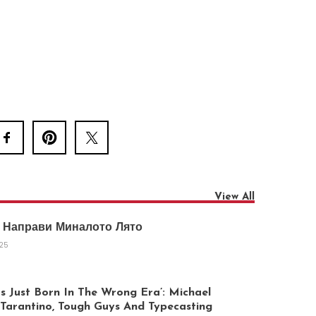
View All
 Направи Миналото Лято
025
 Just Born In The Wrong Era’: Michael
arantino, Tough Guys And Typecasting