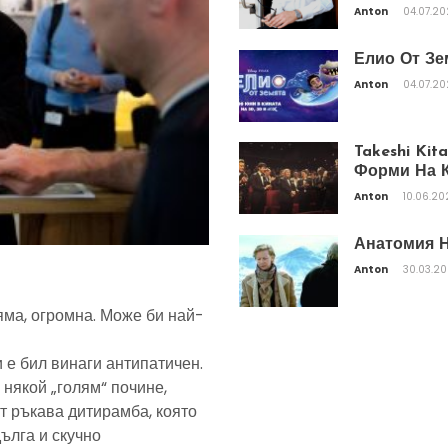
Anton
04.07.2
Елио От Зе
Anton
04.07.2
Takeshi Ki
Форми На К
Anton
10.06.20
Анатомия Н
Anton
30.03.2
яма, огромна. Може би най-
 е бил винаги антипатичен.
 някой „голям“ почине,
т ръкава дитирамба, която
дълга и скучно