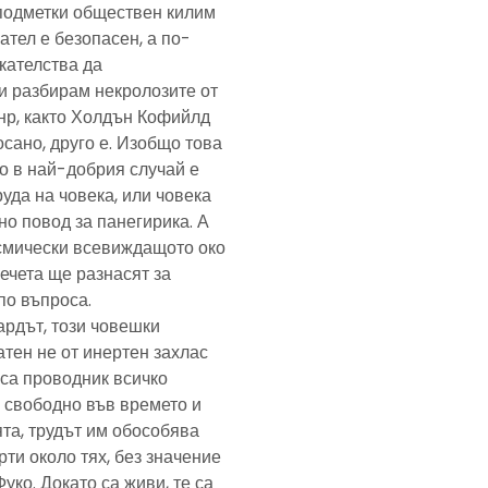
подметки обществен килим
ател е безопасен, а по-
скателства да
и разбирам некролозите от
анр, както Холдън Кофийлд
сано, друго е. Изобщо това
то в най-добрия случай е
уда на човека, или човека
но повод за панегирика. А
осмически всевиждащото око
ечета ще разнасят за
по въпроса.
ардът, този човешки
тен не от инертен захлас
, са проводник всичко
 свободно във времето и
та, трудът им обособява
рти около тях, без значение
Фуко. Докато са живи, те са