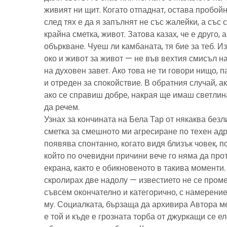
живият ни щит. Когато отпаднат, остава пробойн
след тях е да я запълнят не със жалейки, а със с
крайна сметка, живот. Затова казах, че е друго, 
объркване. Чуеш ли камбаната, тя бие за теб. И
око и живот за живот — не във вехтия смисъл н
на духовен завет. Ако това не ти говори нищо, 
и отреден за спокойствие. В обратния случай, ак
ако се справиш добре, накрая ще имаш светлина
да речем.
Узнах за кончината на Бела Тар от някаква без
сметка за смешното ми агресиране по техен адре
появява спонтанно, когато видя близък човек, 
който по очевидни причини вече го няма да про
екрана, както е обикновеното в такива моменти
скролирах две надолу — известието не се пром
съвсем окончателно и категорично, с намерение
му. Социалката, бързаща да архивира Автора м
е той и къде е грозната торба от джуркащи се 