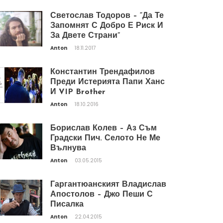
Светослав Тодоров – “Да Те
Запомнят С Добро Е Риск И
За Двете Страни”
Anton
18.11.2017
Константин Трендафилов
Преди Истерията Папи Ханс
И VIP Brother
Anton
18.10.2016
Борислав Колев – Аз Съм
Градски Пич. Селото Не Ме
Вълнува
Anton
03.05.2015
Гаргантюанският Владислав
Апостолов – Джо Пеши С
Писалка
Anton
22.04.2015