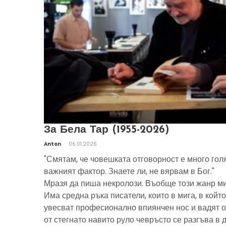
За Бела Тар (1955-2026)
Anton
06.01.2026
"Смятам, че човешката отговорност е много гол
важният фактор. Знаете ли, не вярвам в Бог."
Мразя да пиша некролози. Въобще този жанр ми
Има средна ръка писатели, които в мига, в който
увесват професионално впиянчен нос и вадят о
от стегнато навито руло чевръсто се разгъва в 