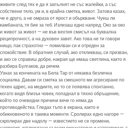
живите след тях е да я запълнят не със жалейки, а със
собствени тяло, ум и, в крайна сметка, живот. Затова казах,
че е друго, а не омраза от ярост и объркване. Чуеш ли
камбаната, тя бие за теб. Излизаш едно напред. Око за око
и живот за живот — не във вехтия смисъл на буквална
реципрочност, а на духовен завет. Ако това не ти говори
нищо, пак страхотно — помилван си и отреден за
спокойствие. В обратния случай, ако откликваш, си призван,
и ако се справиш добре, накрая ще имаш светлина, както я
разбира Булгаков, да речем.
Узнах за кончината на Бела Тар от някаква безлична
социалка. Давам си сметка за смешното ми агресиране по
техен адрес, на медиите, но то се появява спонтанно,
когато видя близък човек, попаднал в тяхно обръщение,
който по очевидни причини вече го няма да
противодейства. Гледах тъпо в екрана, както е
обикновеното в такива моменти. Сролирах едно нагоре —
скролирах две надолу — известието не се промени,
напротив, изглеждаше съвсем окончателно и категорично, с