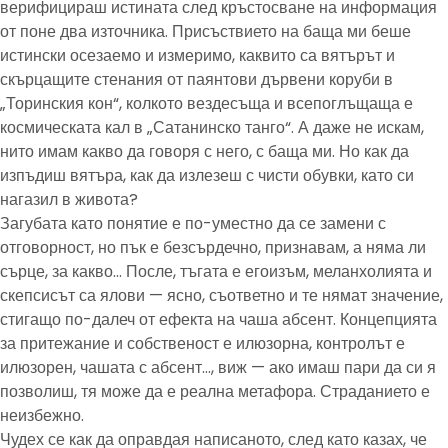
верифицираш истината след кръстосване на информация
от поне два източника. Присъствието на баща ми беше
истински осезаемо и измеримо, каквито са вятърът и
скърцащите стенания от паянтови дървени коруби в
„Торинския кон“, колкото вездесъща и всепоглъщаща е
космическата кал в „Сатанинско танго“. А даже не искам,
нито имам какво да говоря с него, с баща ми. Но как да
изпъдиш вятъра, как да излезеш с чисти обувки, като си
нагазил в живота?
Загубата като понятие е по-уместно да се замени с
отговорност, но пък е безсърдечно, признавам, а няма ли
сърце, за какво… После, тъгата е егоизъм, меланхолията и
скепсисът са ялови — ясно, съответно и те нямат значение,
стигащо по-далеч от ефекта на чаша абсент. Концепцията
за притежание и собственост е илюзорна, контролът е
илюзорен, чашата с абсент…, виж — ако имаш пари да си я
позволиш, тя може да е реална метафора. Страданието е
неизбежно.
Чудех се как да оправдая написаното, след като казах, че