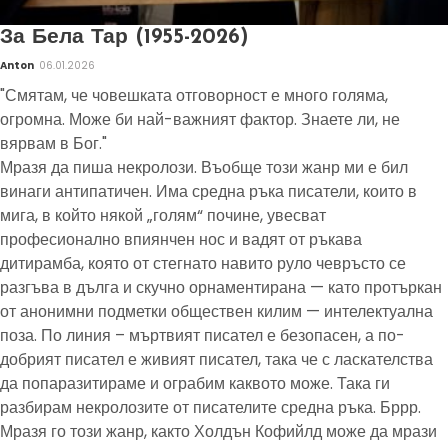
За Бела Тар (1955-2026)
Anton
06.01.2026
"Смятам, че човешката отговорност е много голяма,
огромна. Може би най-важният фактор. Знаете ли, не
вярвам в Бог."
Мразя да пиша некролози. Въобще този жанр ми е бил
винаги антипатичен. Има средна ръка писатели, които в
мига, в който някой „голям“ почине, увесват
професионално впиянчен нос и вадят от ръкава
дитирамба, която от стегнато навито руло чевръсто се
разгъва в дълга и скучно орнаментирана — като протъркан
от анонимни подметки обществен килим — интелектуална
поза. По линия – мъртвият писател е безопасен, а по-
добрият писател е живият писател, така че с ласкателства
да попаразитираме и ограбим каквото може. Така ги
разбирам некролозите от писателите средна ръка. Бррр.
Мразя го този жанр, както Холдън Кофийлд може да мрази