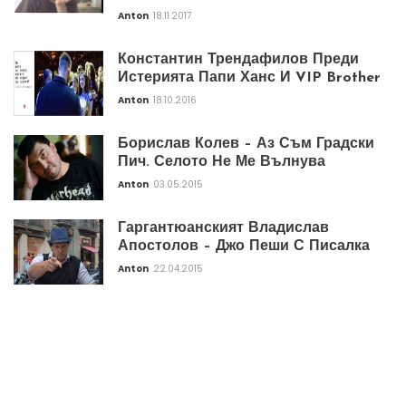
Anton
18.11.2017
Константин Трендафилов Преди
Истерията Папи Ханс И VIP Brother
Anton
18.10.2016
Борислав Колев – Аз Съм Градски
Пич. Селото Не Ме Вълнува
Anton
03.05.2015
Гаргантюанският Владислав
Апостолов – Джо Пеши С Писалка
Anton
22.04.2015