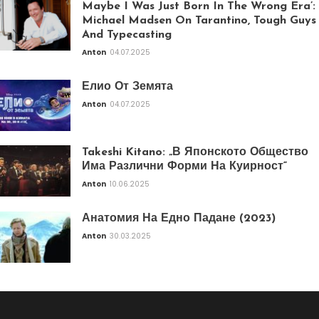
Maybe I Was Just Born In The Wrong Era’:
Michael Madsen On Tarantino, Tough Guys
And Typecasting
Anton
04.07.2025
Елио От Земята
Anton
04.07.2025
Takeshi Kitano: „В Японското Общество
Има Различни Форми На Куирност“
Anton
10.06.2025
Анатомия На Едно Падане (2023)
Anton
30.03.2025