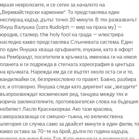
мразя некролозите, и се сетих за началото на
„Веркмайстерски хармонии“. То представлява един
неспиращ кадър, дълъг точно 20 минути. В тях разказвачът
Януш Валушка (Lars Rudolph — мир на праха му) —
юродив, сталкер, the holy fool на града — илюстрира
нагледно какво представлява Слънчевата система. Един
по един Янушка хваща оръфаните, очукани, като в офорт
на Рембрандт, посетители в кръчмата, именова ги на някоя
планета и ги подрежда в стегната хореография в центъра
на кръчмата. Нарежда им да се въртят около оста си и те,
кандилкайки се, безпрекословно го правят. Бавно, разбира
се, и отговорно. Янушка следи като диригент как „звездите“
възпроизвеждат космическия ред, танцува между тях и
изрича заклинателните, протоевангелски слова на бъдещия
нобелист Ласло Краснахоркаи. Ако тази красива,
саморазказваща се смешно-тъжна, но величествена
алегория се случва само за двайсет минути в един филм, то
какво остава за 70-те на брой, дълги по година кадъра,
колкото тук живя Бела Тар. Като именоват и подреждат за