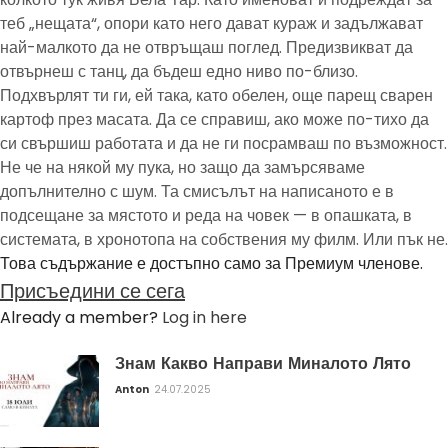
теб „нещата“, опори като него дават кураж и задължават
най-малкото да не отвръщаш поглед. Предизвикват да
отвърнеш с танц, да бъдеш едно ниво по-близо.
Подхвърлят ти ги, ей така, като обелен, още парещ сварен
картоф през масата. Да се справиш, ако може по-тихо да
си свършиш работата и да не ги посрамваш по възможност.
Не че на някой му пука, но защо да замърсяваме
допълнително с шум. Та смисълът на написаното е в
подсещане за мястото и реда на човек — в опашката, в
системата, в хронотопа на собствения му филм. Или пък не.
Това съдържание е достъпно само за Премиум членове.
Присъедини се сега
Already a member?
Log in here
Знам Какво Направи Миналото Лято
Anton
24.07.2025