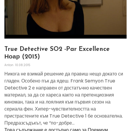
True Detective SO2 -par Excellence
Ноар (2015)
Anton
10.08.2015
Никога не взимай решение да правиш нещо докато си
гладен. Особено пък да ядеш. Frank Semyon True
Detective 2 е направен от достатъчно качествен
материал, за да се хареса както на претенциозния
киноман, така и на лоялния към първия сезон на
сериала фен. Хипер-чувствителността на
пристрастените към True Detective 1 бе основателна.
Предразсъдъкът, че “по-добре...
Това съдържание е достъпно само за Премиум