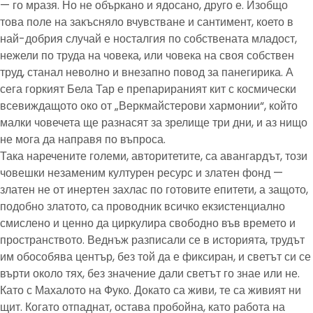
— го мразя. Но не объркано и ядосано, друго е. Изобщо
това поле на закъсняло вчувстване и сантимент, което в
най-добрия случай е носталгия по собствената младост,
нежели по труда на човека, или човека на своя собствен
труд, станал неволно и внезапно повод за панегирика. А
сега горкият Бела Тар е препарираният кит с космически
всевиждащото око от „Веркмайстерови хармонии“, който
малки човечета ще разнасят за зрелище три дни, и аз нищо
не мога да направя по въпроса.
Така наречените големи, авторитетите, са авангардът, този
човешки незаменим културен ресурс и златен фонд —
златен не от инертен захлас по готовите епитети, а защото,
подобно златото, са проводник всичко екзистенциално
смислено и ценно да циркулира свободно във времето и
пространството. Веднъж разписали се в историята, трудът
им обособява център, без той да е фиксиран, и светът си се
върти около тях, без значение дали светът го знае или не.
Като с Махалото на Фуко. Докато са живи, те са живият ни
щит. Когато отпаднат, остава пробойна, като работа на