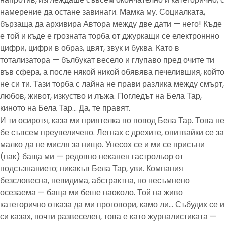
намерение да остане завинаги. Мамка му. Социалката,
бързаща да архивира Автора между две дати — него! Къде
е той и къде е грозната торба от джуркащи се електроннно
цифри, цифри в образ, цвят, звук и буква. Като в
тотализатора — бълбукат весело и глупаво пред очите ти
във сфера, а после някой никой обявява печелившия, който
не си ти. Тази торба с лайна не прави разлика между смърт,
любов, живот, изкуство и лъжа. Погледът на Бела Тар,
киното на Бела Тар… Да, те правят.
И ти осиротя, каза ми приятелка по повод Бела Тар. Това не
бе съвсем преувеличено. Легнах с дрехите, опитвайки се за
малко да не мисля за нищо. Унесох се и ми се присъни
(пак) баща ми — редовно неканен гастрольор от
подсъзнанието; никакъв Бела Тар, уви. Компания
безсловесна, невидима, абстрактна, но несъмнено
осезаема — баща ми беше наоколо. Той на живо
категорично отказа да ми проговори, камо ли… Събудих се и
си казах, почти развеселен, това е като журналистиката —