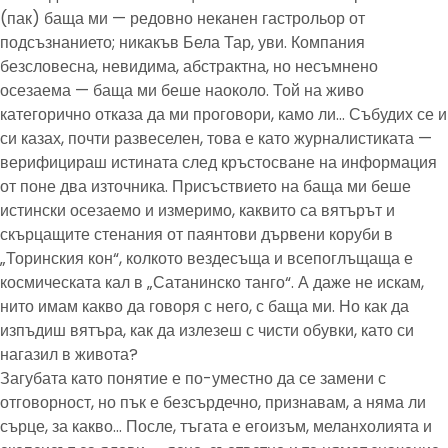
(пак) баща ми — редовно неканен гастрольор от
подсъзнанието; никакъв Бела Тар, уви. Компания
безсловесна, невидима, абстрактна, но несъмнено
осезаема — баща ми беше наоколо. Той на живо
категорично отказа да ми проговори, камо ли… Събудих се и
си казах, почти развеселен, това е като журналистиката —
верифицираш истината след кръстосване на информация
от поне два източника. Присъствието на баща ми беше
истински осезаемо и измеримо, каквито са вятърът и
скърцащите стенания от паянтови дървени коруби в
„Торинския кон“, колкото вездесъща и всепоглъщаща е
космическата кал в „Сатанинско танго“. А даже не искам,
нито имам какво да говоря с него, с баща ми. Но как да
изпъдиш вятъра, как да излезеш с чисти обувки, като си
нагазил в живота?
Загубата като понятие е по-уместно да се замени с
отговорност, но пък е безсърдечно, признавам, а няма ли
сърце, за какво… После, тъгата е егоизъм, меланхолията и