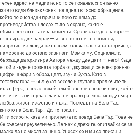
техен адрес, на медиите, но то се появява спонтанно,
когато видя близък човек, попаднал в тяхно обръщение,
който по очевидни причини вече го няма да
противодейства. Гледах тъпо в екрана, както е
обикновеното в такива моменти. Сролирах едно нагоре —
скролирах две надолу — известието не се промени,
напротив, изглеждаше съвсем окончателно и категорично, с
намерение да остане завинаги. Мамка му. Социалката,
бързаща да архивира Автора между две дати — него! Къде
е той и къде е грозната торба от джуркащи се електроннно
цифри, цифри в образ, цвят, звук и буква. Като в
тотализатора — бълбукат весело и глупаво пред очите ти
във сфера, а после някой никой обявява печелившия, който
не си ти. Тази торба с лайна не прави разлика между смърт,
любов, живот, изкуство и лъжа. Погледът на Бела Тар,
киното на Бела Тар… Да, те правят.
И ти осиротя, каза ми приятелка по повод Бела Тар. Това не
бе съвсем преувеличено. Легнах с дрехите, опитвайки се за
малко да не мисля за нищо. Унесох се и ми се присъни