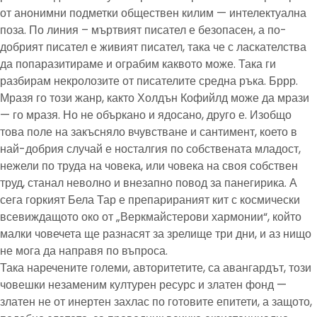
от анонимни подметки обществен килим — интелектуална
поза. По линия – мъртвият писател е безопасен, а по-
добрият писател е живият писател, така че с ласкателства
да попаразитираме и ограбим каквото може. Така ги
разбирам некролозите от писателите средна ръка. Бррр.
Мразя го този жанр, както Холдън Кофийлд може да мрази
— го мразя. Но не объркано и ядосано, друго е. Изобщо
това поле на закъсняло вчувстване и сантимент, което в
най-добрия случай е носталгия по собствената младост,
нежели по труда на човека, или човека на своя собствен
труд, станал неволно и внезапно повод за панегирика. А
сега горкият Бела Тар е препарираният кит с космически
всевиждащото око от „Веркмайстерови хармонии“, който
малки човечета ще разнасят за зрелище три дни, и аз нищо
не мога да направя по въпроса.
Така наречените големи, авторитетите, са авангардът, този
човешки незаменим културен ресурс и златен фонд —
златен не от инертен захлас по готовите епитети, а защото,