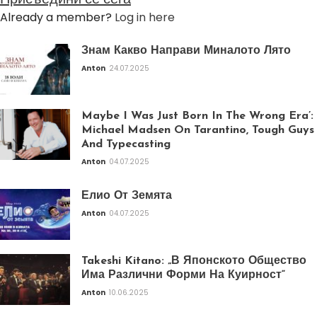
Already a member?
Log in here
Знам Какво Направи Миналото Лято
Anton
24.07.2025
Maybe I Was Just Born In The Wrong Era’:
Michael Madsen On Tarantino, Tough Guys
And Typecasting
Anton
04.07.2025
Елио От Земята
Anton
04.07.2025
Takeshi Kitano: „В Японското Общество
Има Различни Форми На Куирност“
Anton
10.06.2025