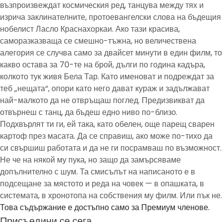
възпроизвеждат космическия ред, танцува между тях и
изрича заклинателните, протоевангелски слова на бъдещия
нобелист Ласло Краснахоркаи. Ако тази красива,
саморазказваща се смешно-тъжна, но величествена
алегория се случва само за двайсет минути в един филм, то
какво остава за 70-те на брой, дълги по година кадъра,
колкото тук живя Бела Тар. Като именоват и подреждат за
теб „нещата“, опори като него дават кураж и задължават
най-малкото да не отвръщаш поглед. Предизвикват да
отвърнеш с танц, да бъдеш едно ниво по-близо.
Подхвърлят ти ги, ей така, като обелен, още парещ сварен
картоф през масата. Да се справиш, ако може по-тихо да
си свършиш работата и да не ги посрамваш по възможност.
Не че на някой му пука, но защо да замърсяваме
допълнително с шум. Та смисълът на написаното е в
подсещане за мястото и реда на човек — в опашката, в
системата, в хронотопа на собствения му филм. Или пък не.
Това съдържание е достъпно само за Премиум членове.
Присъедини се сега