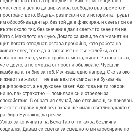
подобно златото, са проводник всичко екзистенциално
смислено и ценно да циркулира свободно във времето и
пространството. Веднъж разписали се в историята, трудът
им обособява център, без той да е фиксиран, и светът си се
върти около тях, без значение дали светът го знае или не.
Като с Махалото на Фуко. Докато са живи, те са живият ни
щит. Когато отпаднат, остава пробойна, като работа на
живите след тях е да я запълнят не със жалейки, а със
собствени тяло, ум и, в крайна сметка, живот. Затова казах,
че е друго, а не омраза от ярост и объркване. Чуеш ли
камбаната, тя бие за теб. Излизаш едно напред. Око за око
и живот за живот — не във вехтия смисъл на буквална
реципрочност, а на духовен завет. Ако това не ти говори
нищо, пак страхотно — помилван си и отреден за
спокойствие. В обратния случай, ако откликваш, си призван,
и ако се справиш добре, накрая ще имаш светлина, както я
разбира Булгаков, да речем.
Узнах за кончината на Бела Тар от някаква безлична
социалка. Давам си сметка за смешното ми агресиране по