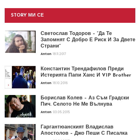
STORY МИ СЕ
Светослав Тодоров – “Да Те
Запомнят С Добро Е Риск И За Двете
Страни”
Anton
18.11.2017
Константин Трендафилов Преди
Истерията Папи Ханс И VIP Brother
Anton
18.10.2016
Борислав Колев – Аз Съм Градски
Пич. Селото Не Ме Вълнува
Anton
03.05.2015
Гаргантюанският Владислав
Апостолов – Джо Пеши С Писалка