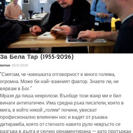
За Бела Тар (1955-2026)
Anton
06.01.2026
"Смятам, че човешката отговорност е много голяма,
огромна. Може би най-важният фактор. Знаете ли, не
вярвам в Бог."
Мразя да пиша некролози. Въобще този жанр ми е бил
винаги антипатичен. Има средна ръка писатели, които в
мига, в който някой „голям“ почине, увесват
професионално впиянчен нос и вадят от ръкава
дитирамба, която от стегнато навито руло чевръсто се
разгъва в дълга и скучно орнаментирана — като протъркан