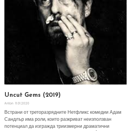
Uncut Gems (2019)
Anton
11.01.2020
Встрани от треторазрядните Нетфликс комедии Адам
Сандлър има роли, които разкриват неизползван
потенциал да изгражда триизмерни драматични