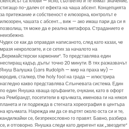
скепсисът са ялови — ясно, съответно и те нямат значение,
стигащо по-далеч от ефекта на чаша абсент. Концепцията
за притежание и собственост е илюзорна, контролът е
илюзорен, чашата с абсент…, виж — ако имаш пари да си я
позволиш, тя може да е реална метафора. Страданието е
неизбежно.
Чудех се как да оправдая написаното, след като казах, че
мразя некролозите, и се сетих за началото на
„Веркмайстерски хармонии“. То представлява един
неспиращ кадър, дълъг точно 20 минути. В тях разказвачът
Януш Валушка (Lars Rudolph — мир на праха му) —
юродив, сталкер, the holy fool на града — илюстрира
нагледно какво представлява Слънчевата система. Един
по един Янушка хваща оръфаните, очукани, като в офорт
на Рембрандт, посетители в кръчмата, именова ги на някоя
планета и ги подрежда в стегната хореография в центъра
на кръчмата. Нарежда им да се въртят около оста си и те,
кандилкайки се, безпрекословно го правят. Бавно, разбира
се, и отговорно. Янушка следи като диригент как „звездите“