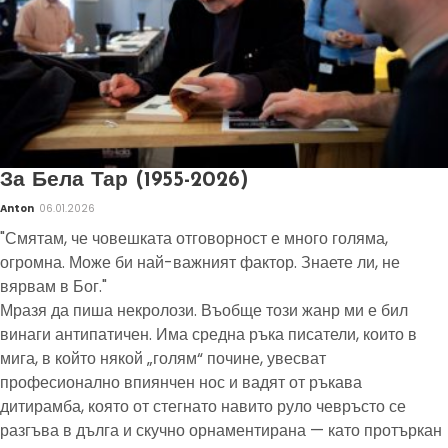
За Бела Тар (1955-2026)
Anton
06.01.2026
"Смятам, че човешката отговорност е много голяма,
огромна. Може би най-важният фактор. Знаете ли, не
вярвам в Бог."
Мразя да пиша некролози. Въобще този жанр ми е бил
винаги антипатичен. Има средна ръка писатели, които в
мига, в който някой „голям“ почине, увесват
професионално впиянчен нос и вадят от ръкава
дитирамба, която от стегнато навито руло чевръсто се
разгъва в дълга и скучно орнаментирана — като протъркан