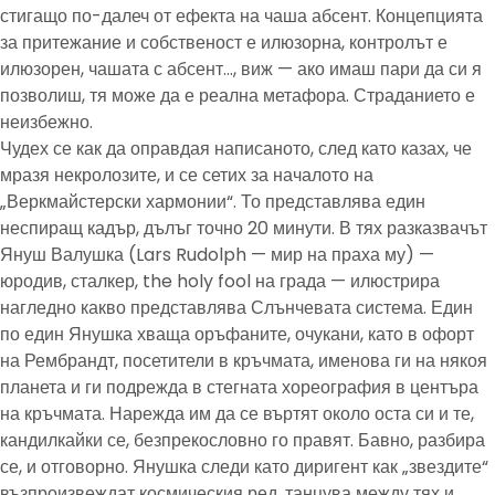
стигащо по-далеч от ефекта на чаша абсент. Концепцията
за притежание и собственост е илюзорна, контролът е
илюзорен, чашата с абсент…, виж — ако имаш пари да си я
позволиш, тя може да е реална метафора. Страданието е
неизбежно.
Чудех се как да оправдая написаното, след като казах, че
мразя некролозите, и се сетих за началото на
„Веркмайстерски хармонии“. То представлява един
неспиращ кадър, дълъг точно 20 минути. В тях разказвачът
Януш Валушка (Lars Rudolph — мир на праха му) —
юродив, сталкер, the holy fool на града — илюстрира
нагледно какво представлява Слънчевата система. Един
по един Янушка хваща оръфаните, очукани, като в офорт
на Рембрандт, посетители в кръчмата, именова ги на някоя
планета и ги подрежда в стегната хореография в центъра
на кръчмата. Нарежда им да се въртят около оста си и те,
кандилкайки се, безпрекословно го правят. Бавно, разбира
се, и отговорно. Янушка следи като диригент как „звездите“
възпроизвеждат космическия ред, танцува между тях и