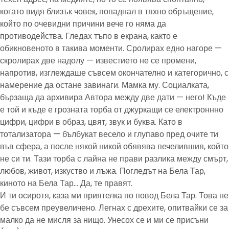
когато видя близък човек, попаднал в тяхно обръщение,
който по очевидни причини вече го няма да
противодейства. Гледах тъпо в екрана, както е
обикновеното в такива моменти. Сролирах едно нагоре —
скролирах две надолу — известието не се промени,
напротив, изглеждаше съвсем окончателно и категорично, с
намерение да остане завинаги. Мамка му. Социалката,
бързаща да архивира Автора между две дати — него! Къде
е той и къде е грозната торба от джуркащи се електроннно
цифри, цифри в образ, цвят, звук и буква. Като в
тотализатора — бълбукат весело и глупаво пред очите ти
във сфера, а после някой никой обявява печелившия, който
не си ти. Тази торба с лайна не прави разлика между смърт,
любов, живот, изкуство и лъжа. Погледът на Бела Тар,
киното на Бела Тар… Да, те правят.
И ти осиротя, каза ми приятелка по повод Бела Тар. Това не
бе съвсем преувеличено. Легнах с дрехите, опитвайки се за
малко да не мисля за нищо. Унесох се и ми се присъни