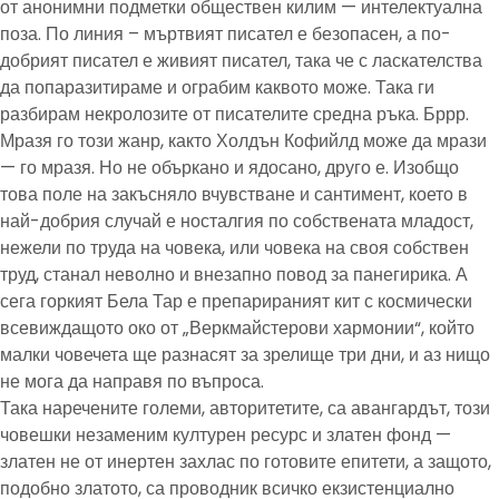
от анонимни подметки обществен килим — интелектуална
поза. По линия – мъртвият писател е безопасен, а по-
добрият писател е живият писател, така че с ласкателства
да попаразитираме и ограбим каквото може. Така ги
разбирам некролозите от писателите средна ръка. Бррр.
Мразя го този жанр, както Холдън Кофийлд може да мрази
— го мразя. Но не объркано и ядосано, друго е. Изобщо
това поле на закъсняло вчувстване и сантимент, което в
най-добрия случай е носталгия по собствената младост,
нежели по труда на човека, или човека на своя собствен
труд, станал неволно и внезапно повод за панегирика. А
сега горкият Бела Тар е препарираният кит с космически
всевиждащото око от „Веркмайстерови хармонии“, който
малки човечета ще разнасят за зрелище три дни, и аз нищо
не мога да направя по въпроса.
Така наречените големи, авторитетите, са авангардът, този
човешки незаменим културен ресурс и златен фонд —
златен не от инертен захлас по готовите епитети, а защото,
подобно златото, са проводник всичко екзистенциално