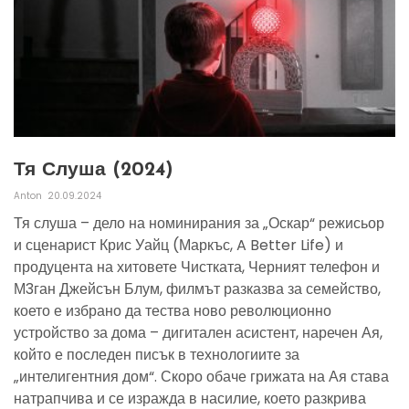
Тя Слуша (2024)
Anton
20.09.2024
Тя слуша – дело на номинирания за „Оскар“ режисьор
и сценарист Крис Уайц (Маркъс, A Better Life) и
продуцента на хитовете Чистката, Черният телефон и
М3ган Джейсън Блум, филмът разказва за семейство,
което е избрано да тества ново революционно
устройство за дома – дигитален асистент, наречен Ая,
който е последен писък в технологиите за
„интелигентния дом“. Скоро обаче грижата на Ая става
натрапчива и се изражда в насилие, което разкрива