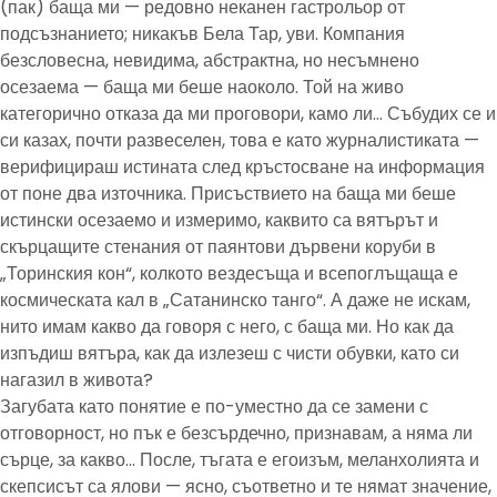
(пак) баща ми — редовно неканен гастрольор от
подсъзнанието; никакъв Бела Тар, уви. Компания
безсловесна, невидима, абстрактна, но несъмнено
осезаема — баща ми беше наоколо. Той на живо
категорично отказа да ми проговори, камо ли… Събудих се и
си казах, почти развеселен, това е като журналистиката —
верифицираш истината след кръстосване на информация
от поне два източника. Присъствието на баща ми беше
истински осезаемо и измеримо, каквито са вятърът и
скърцащите стенания от паянтови дървени коруби в
„Торинския кон“, колкото вездесъща и всепоглъщаща е
космическата кал в „Сатанинско танго“. А даже не искам,
нито имам какво да говоря с него, с баща ми. Но как да
изпъдиш вятъра, как да излезеш с чисти обувки, като си
нагазил в живота?
Загубата като понятие е по-уместно да се замени с
отговорност, но пък е безсърдечно, признавам, а няма ли
сърце, за какво… После, тъгата е егоизъм, меланхолията и
скепсисът са ялови — ясно, съответно и те нямат значение,