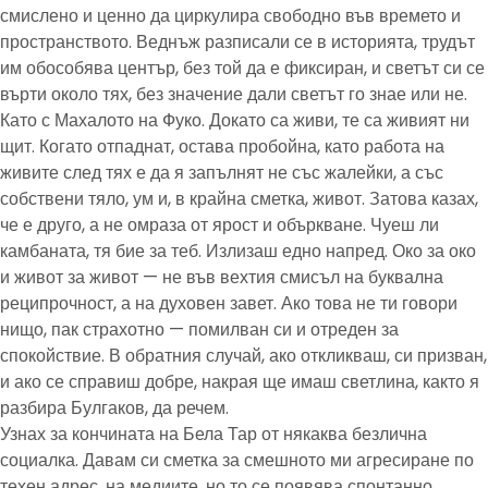
смислено и ценно да циркулира свободно във времето и
пространството. Веднъж разписали се в историята, трудът
им обособява център, без той да е фиксиран, и светът си се
върти около тях, без значение дали светът го знае или не.
Като с Махалото на Фуко. Докато са живи, те са живият ни
щит. Когато отпаднат, остава пробойна, като работа на
живите след тях е да я запълнят не със жалейки, а със
собствени тяло, ум и, в крайна сметка, живот. Затова казах,
че е друго, а не омраза от ярост и объркване. Чуеш ли
камбаната, тя бие за теб. Излизаш едно напред. Око за око
и живот за живот — не във вехтия смисъл на буквална
реципрочност, а на духовен завет. Ако това не ти говори
нищо, пак страхотно — помилван си и отреден за
спокойствие. В обратния случай, ако откликваш, си призван,
и ако се справиш добре, накрая ще имаш светлина, както я
разбира Булгаков, да речем.
Узнах за кончината на Бела Тар от някаква безлична
социалка. Давам си сметка за смешното ми агресиране по
техен адрес, на медиите, но то се появява спонтанно,