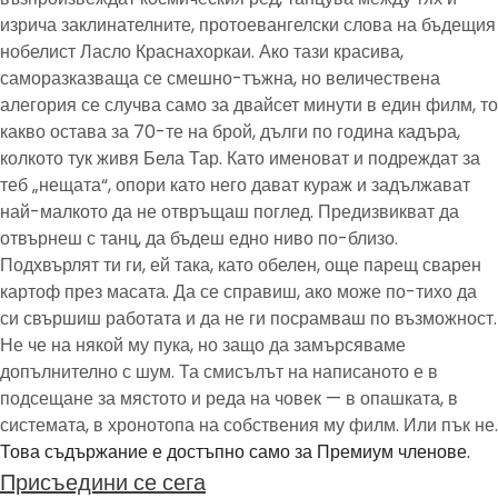
изрича заклинателните, протоевангелски слова на бъдещия
нобелист Ласло Краснахоркаи. Ако тази красива,
саморазказваща се смешно-тъжна, но величествена
алегория се случва само за двайсет минути в един филм, то
какво остава за 70-те на брой, дълги по година кадъра,
колкото тук живя Бела Тар. Като именоват и подреждат за
теб „нещата“, опори като него дават кураж и задължават
най-малкото да не отвръщаш поглед. Предизвикват да
отвърнеш с танц, да бъдеш едно ниво по-близо.
Подхвърлят ти ги, ей така, като обелен, още парещ сварен
картоф през масата. Да се справиш, ако може по-тихо да
си свършиш работата и да не ги посрамваш по възможност.
Не че на някой му пука, но защо да замърсяваме
допълнително с шум. Та смисълът на написаното е в
подсещане за мястото и реда на човек — в опашката, в
системата, в хронотопа на собствения му филм. Или пък не.
Това съдържание е достъпно само за Премиум членове.
Присъедини се сега