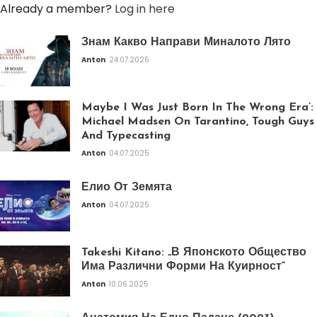
Already a member?
Log in here
Знам Какво Направи Миналото Лято
Anton
24.07.2025
Maybe I Was Just Born In The Wrong Era’:
Michael Madsen On Tarantino, Tough Guys
And Typecasting
Anton
04.07.2025
Елио От Земята
Anton
04.07.2025
Takeshi Kitano: „В Японското Общество
Има Различни Форми На Куирност“
Anton
10.06.2025