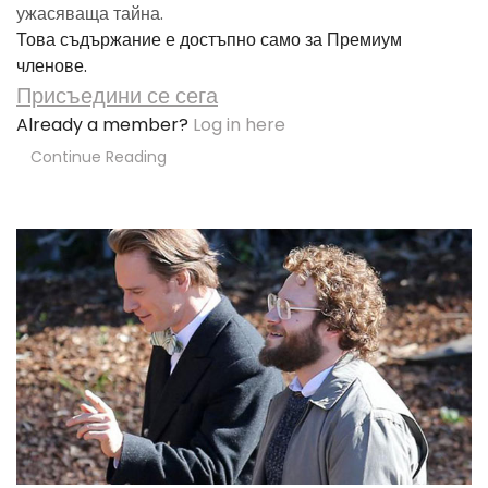
ужасяваща тайна.
Това съдържание е достъпно само за Премиум
членове.
Присъедини се сега
Already a member?
Log in here
Continue Reading