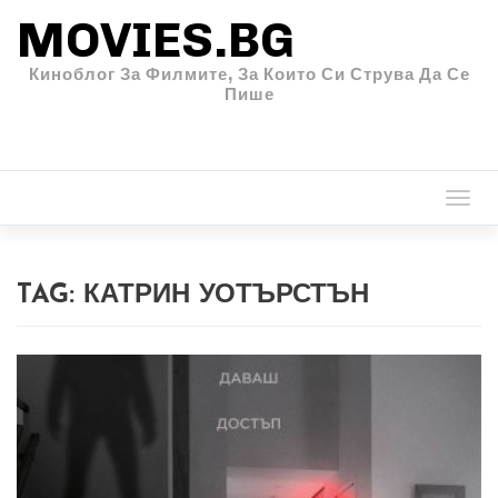
MOVIES.BG
Киноблог За Филмите, За Които Си Струва Да Се
Пише
Togg
navi
TAG:
КАТРИН УОТЪРСТЪН