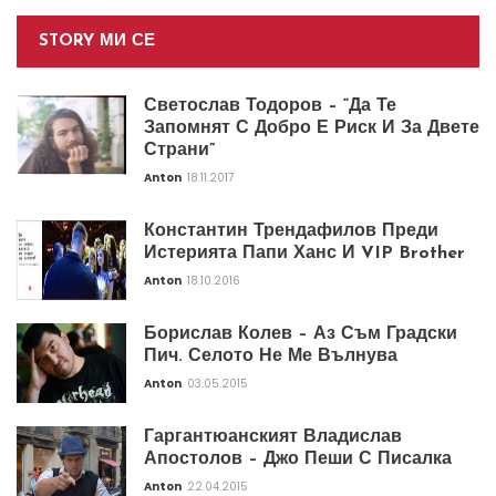
STORY МИ СЕ
Светослав Тодоров – “Да Те
Запомнят С Добро Е Риск И За Двете
Страни”
Anton
18.11.2017
Константин Трендафилов Преди
Истерията Папи Ханс И VIP Brother
Anton
18.10.2016
Борислав Колев – Аз Съм Градски
Пич. Селото Не Ме Вълнува
Anton
03.05.2015
Гаргантюанският Владислав
Апостолов – Джо Пеши С Писалка
Anton
22.04.2015