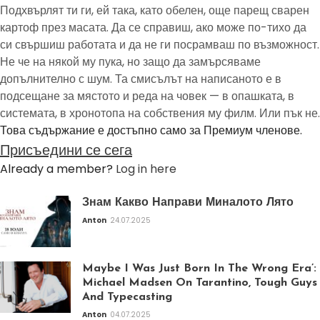
Подхвърлят ти ги, ей така, като обелен, още парещ сварен
картоф през масата. Да се справиш, ако може по-тихо да
си свършиш работата и да не ги посрамваш по възможност.
Не че на някой му пука, но защо да замърсяваме
допълнително с шум. Та смисълът на написаното е в
подсещане за мястото и реда на човек — в опашката, в
системата, в хронотопа на собствения му филм. Или пък не.
Това съдържание е достъпно само за Премиум членове.
Присъедини се сега
Already a member?
Log in here
Знам Какво Направи Миналото Лято
Anton
24.07.2025
Maybe I Was Just Born In The Wrong Era’:
Michael Madsen On Tarantino, Tough Guys
And Typecasting
Anton
04.07.2025