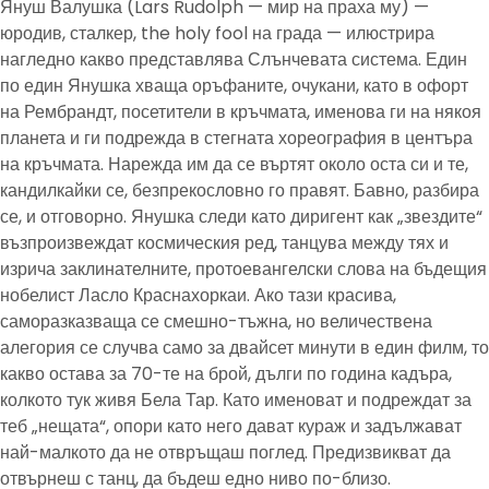
Януш Валушка (Lars Rudolph — мир на праха му) —
юродив, сталкер, the holy fool на града — илюстрира
нагледно какво представлява Слънчевата система. Един
по един Янушка хваща оръфаните, очукани, като в офорт
на Рембрандт, посетители в кръчмата, именова ги на някоя
планета и ги подрежда в стегната хореография в центъра
на кръчмата. Нарежда им да се въртят около оста си и те,
кандилкайки се, безпрекословно го правят. Бавно, разбира
се, и отговорно. Янушка следи като диригент как „звездите“
възпроизвеждат космическия ред, танцува между тях и
изрича заклинателните, протоевангелски слова на бъдещия
нобелист Ласло Краснахоркаи. Ако тази красива,
саморазказваща се смешно-тъжна, но величествена
алегория се случва само за двайсет минути в един филм, то
какво остава за 70-те на брой, дълги по година кадъра,
колкото тук живя Бела Тар. Като именоват и подреждат за
теб „нещата“, опори като него дават кураж и задължават
най-малкото да не отвръщаш поглед. Предизвикват да
отвърнеш с танц, да бъдеш едно ниво по-близо.