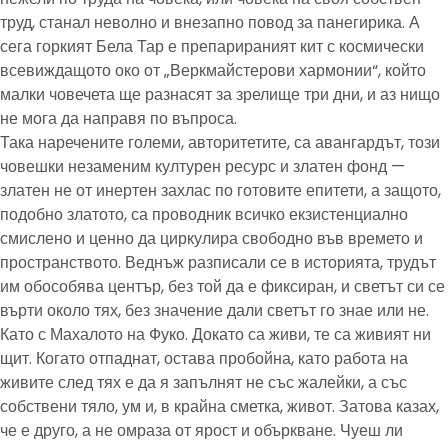
труд, станал неволно и внезапно повод за панегирика. А
сега горкият Бела Тар е препарираният кит с космически
всевиждащото око от „Веркмайстерови хармонии“, който
малки човечета ще разнасят за зрелище три дни, и аз нищо
не мога да направя по въпроса.
Така наречените големи, авторитетите, са авангардът, този
човешки незаменим културен ресурс и златен фонд —
златен не от инертен захлас по готовите епитети, а защото,
подобно златото, са проводник всичко екзистенциално
смислено и ценно да циркулира свободно във времето и
пространството. Веднъж разписали се в историята, трудът
им обособява център, без той да е фиксиран, и светът си се
върти около тях, без значение дали светът го знае или не.
Като с Махалото на Фуко. Докато са живи, те са живият ни
щит. Когато отпаднат, остава пробойна, като работа на
живите след тях е да я запълнят не със жалейки, а със
собствени тяло, ум и, в крайна сметка, живот. Затова казах,
че е друго, а не омраза от ярост и объркване. Чуеш ли