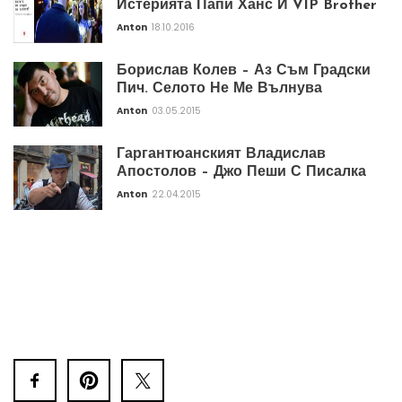
Истерията Папи Ханс И VIP Brother
Anton
18.10.2016
Борислав Колев – Аз Съм Градски
Пич. Селото Не Ме Вълнува
Anton
03.05.2015
Гаргантюанският Владислав
Апостолов – Джо Пеши С Писалка
Anton
22.04.2015