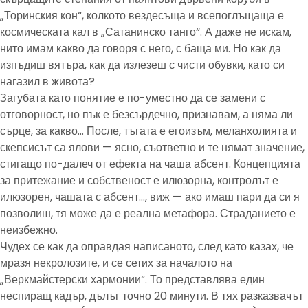
„Торинския кон“, колкото вездесъща и всепоглъщаща е
космическата кал в „Сатанинско танго“. А даже не искам,
нито имам какво да говоря с него, с баща ми. Но как да
изпъдиш вятъра, как да излезеш с чисти обувки, като си
нагазил в живота?
Загубата като понятие е по-уместно да се замени с
отговорност, но пък е безсърдечно, признавам, а няма ли
сърце, за какво… После, тъгата е егоизъм, меланхолията и
скепсисът са ялови — ясно, съответно и те нямат значение,
стигащо по-далеч от ефекта на чаша абсент. Концепцията
за притежание и собственост е илюзорна, контролът е
илюзорен, чашата с абсент…, виж — ако имаш пари да си я
позволиш, тя може да е реална метафора. Страданието е
неизбежно.
Чудех се как да оправдая написаното, след като казах, че
мразя некролозите, и се сетих за началото на
„Веркмайстерски хармонии“. То представлява един
неспиращ кадър, дълъг точно 20 минути. В тях разказвачът