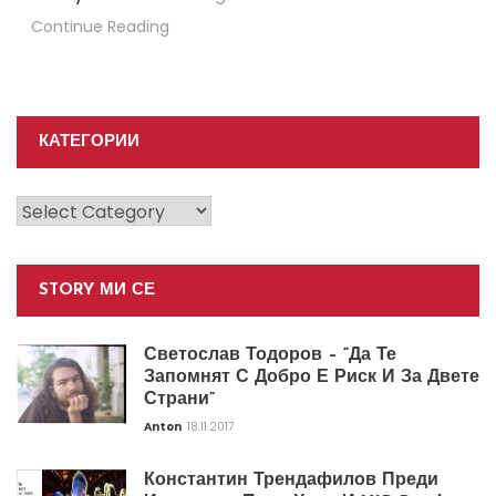
Continue Reading
КАТЕГОРИИ
Категории
STORY МИ СЕ
Светослав Тодоров – “Да Те
Запомнят С Добро Е Риск И За Двете
Страни”
Anton
18.11.2017
Константин Трендафилов Преди