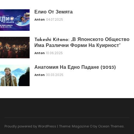
Елио От Земята
Anton
04.07.2025
Takeshi Kitano: „В Японското Общество
Има Различни Форми На Куирност“
Anton
10.06.2025
Анатомия На Едно Падане (2023)
Anton
30.03.2025
Proudly powered by WordPress
|
Theme: Magazine O by
Ocean Themes
.