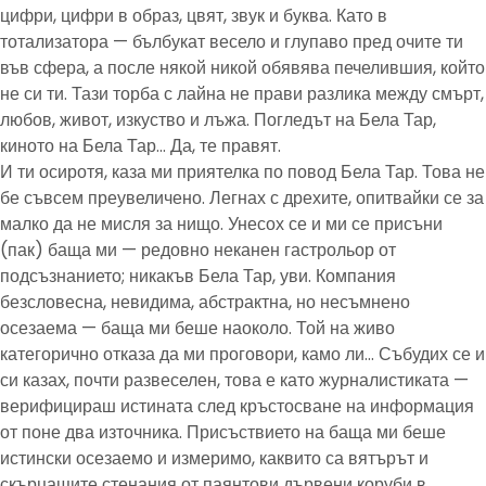
цифри, цифри в образ, цвят, звук и буква. Като в
тотализатора — бълбукат весело и глупаво пред очите ти
във сфера, а после някой никой обявява печелившия, който
не си ти. Тази торба с лайна не прави разлика между смърт,
любов, живот, изкуство и лъжа. Погледът на Бела Тар,
киното на Бела Тар… Да, те правят.
И ти осиротя, каза ми приятелка по повод Бела Тар. Това не
бе съвсем преувеличено. Легнах с дрехите, опитвайки се за
малко да не мисля за нищо. Унесох се и ми се присъни
(пак) баща ми — редовно неканен гастрольор от
подсъзнанието; никакъв Бела Тар, уви. Компания
безсловесна, невидима, абстрактна, но несъмнено
осезаема — баща ми беше наоколо. Той на живо
категорично отказа да ми проговори, камо ли… Събудих се и
си казах, почти развеселен, това е като журналистиката —
верифицираш истината след кръстосване на информация
от поне два източника. Присъствието на баща ми беше
истински осезаемо и измеримо, каквито са вятърът и
скърцащите стенания от паянтови дървени коруби в