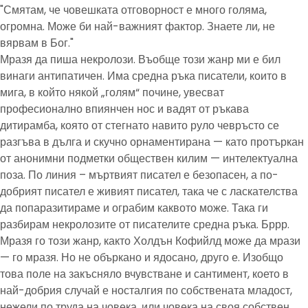
"Смятам, че човешката отговорност е много голяма,
огромна. Може би най-важният фактор. Знаете ли, не
вярвам в Бог."
Мразя да пиша некролози. Въобще този жанр ми е бил
винаги антипатичен. Има средна ръка писатели, които в
мига, в който някой „голям“ почине, увесват
професионално впиянчен нос и вадят от ръкава
дитирамба, която от стегнато навито руло чевръсто се
разгъва в дълга и скучно орнаментирана — като протъркан
от анонимни подметки обществен килим — интелектуална
поза. По линия – мъртвият писател е безопасен, а по-
добрият писател е живият писател, така че с ласкателства
да попаразитираме и ограбим каквото може. Така ги
разбирам некролозите от писателите средна ръка. Бррр.
Мразя го този жанр, както Холдън Кофийлд може да мрази
— го мразя. Но не объркано и ядосано, друго е. Изобщо
това поле на закъсняло вчувстване и сантимент, което в
най-добрия случай е носталгия по собствената младост,
нежели по труда на човека, или човека на своя собствен