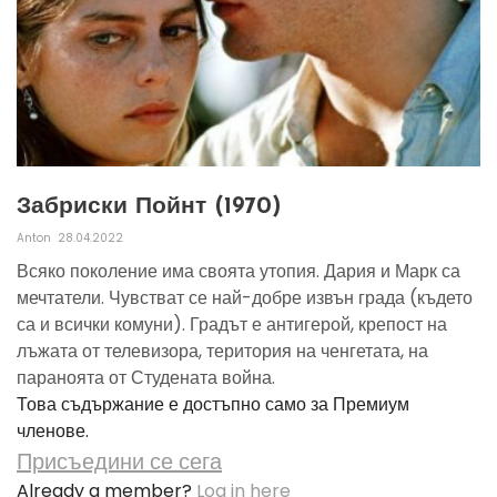
Забриски Пойнт (1970)
Anton
28.04.2022
Всяко поколение има своята утопия. Дария и Марк са
мечтатели. Чувстват се най-добре извън града (където
са и всички комуни). Градът е антигерой, крепост на
лъжата от телевизора, територия на ченгетата, на
параноята от Студената война.
Това съдържание е достъпно само за Премиум
членове.
Присъедини се сега
Already a member?
Log in here