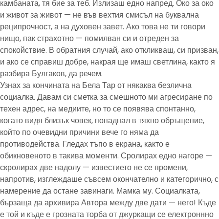
камбаната, тя бие за теб. Излизаш едно напред. Око за око
и живот за живот — не във вехтия смисъл на буквална
реципрочност, а на духовен завет. Ако това не ти говори
нищо, пак страхотно — помилван си и отреден за
спокойствие. В обратния случай, ако откликваш, си призван,
и ако се справиш добре, накрая ще имаш светлина, както я
разбира Булгаков, да речем.
Узнах за кончината на Бела Тар от някаква безлична
социалка. Давам си сметка за смешното ми агресиране по
техен адрес, на медиите, но то се появява спонтанно,
когато видя близък човек, попаднал в тяхно обръщение,
който по очевидни причини вече го няма да
противодейства. Гледах тъпо в екрана, както е
обикновеното в такива моменти. Сролирах едно нагоре —
скролирах две надолу — известието не се промени,
напротив, изглеждаше съвсем окончателно и категорично, с
намерение да остане завинаги. Мамка му. Социалката,
бързаща да архивира Автора между две дати — него! Къде
е той и къде е грозната торба от джуркащи се електроннно