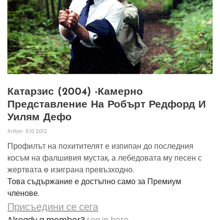
Катарзис (2004) -камерно
Представление На Робърт Редфорд И
Уилям Дефо
Anton
11.10.2012
Профилът на похитителят е изпипан до последния
косъм на фалшивия мустак, а лебедовата му песен с
жертвата e изиграна превъзходно.
Това съдържание е достъпно само за Премиум
членове.
Присъедини се сега
Already a member?
Log in here