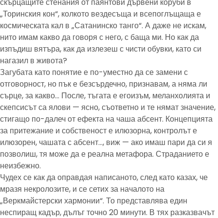
скърцащите стенания от паянтови дървени коруби в
„Торинския кон“, колкото вездесъща и всепоглъщаща е
космическата кал в „Сатанинско танго“. А даже не искам,
нито имам какво да говоря с него, с баща ми. Но как да
изпъдиш вятъра, как да излезеш с чисти обувки, като си
нагазил в живота?
Загубата като понятие е по-уместно да се замени с
отговорност, но пък е безсърдечно, признавам, а няма ли
сърце, за какво… После, тъгата е егоизъм, меланхолията и
скепсисът са ялови — ясно, съответно и те нямат значение,
стигащо по-далеч от ефекта на чаша абсент. Концепцията
за притежание и собственост е илюзорна, контролът е
илюзорен, чашата с абсент…, виж — ако имаш пари да си я
позволиш, тя може да е реална метафора. Страданието е
неизбежно.
Чудех се как да оправдая написаното, след като казах, че
мразя некролозите, и се сетих за началото на
„Веркмайстерски хармонии“. То представлява един
неспиращ кадър, дълъг точно 20 минути. В тях разказвачът