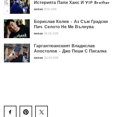
Истерията Папи Ханс И VIP Brother
Anton
18.10.2016
Борислав Колев – Аз Съм Градски
Пич. Селото Не Ме Вълнува
Anton
03.05.2015
Гаргантюанският Владислав
Апостолов – Джо Пеши С Писалка
Anton
22.04.2015