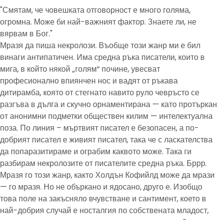
"Смятам, че човешката отговорност е много голяма,
огромна. Може би най-важният фактор. Знаете ли, не
вярвам в Бог."
Мразя да пиша некролози. Въобще този жанр ми е бил
винаги антипатичен. Има средна ръка писатели, които в
мига, в който някой „голям“ почине, увесват
професионално впиянчен нос и вадят от ръкава
дитирамба, която от стегнато навито руло чевръсто се
разгъва в дълга и скучно орнаментирана — като протъркан
от анонимни подметки обществен килим — интелектуална
поза. По линия – мъртвият писател е безопасен, а по-
добрият писател е живият писател, така че с ласкателства
да попаразитираме и ограбим каквото може. Така ги
разбирам некролозите от писателите средна ръка. Бррр.
Мразя го този жанр, както Холдън Кофийлд може да мрази
— го мразя. Но не объркано и ядосано, друго е. Изобщо
това поле на закъсняло вчувстване и сантимент, което в
най-добрия случай е носталгия по собствената младост,