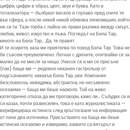
цифри, цифри в образ, цвят, звук и буква. Като в
тотализатора — бълбукат весело и глупаво пред очите ти
във сфера, а после някой никой обявява печелившия, който
не си ти. Тази торба с лайна не прави разлика между смърт,
любов, живот, изкуство и лъжа. Погледът на Бела Тар,
киното на Бела Тар… Да, те правят.
И ти осиротя, каза ми приятелка по повод Бела Тар. Това не
бе съвсем преувеличено. Легнах с дрехите, опитвайки се за
малко да не мисля за нищо. Унесох се и ми се присъни
(пак) баща ми — редовно неканен гастрольор от
подсъзнанието; никакъв Бела Тар, уви. Компания
безсловесна, невидима, абстрактна, но несъмнено
осезаема — баща ми беше наоколо. Той на живо
категорично отказа да ми проговори, камо ли… Събудих се и
си казах, почти развеселен, това е като журналистиката —
верифицираш истината след кръстосване на информация
от поне два източника. Присъствието на баща ми беше
истински осезаемо и измеримо, каквито са вятърът и