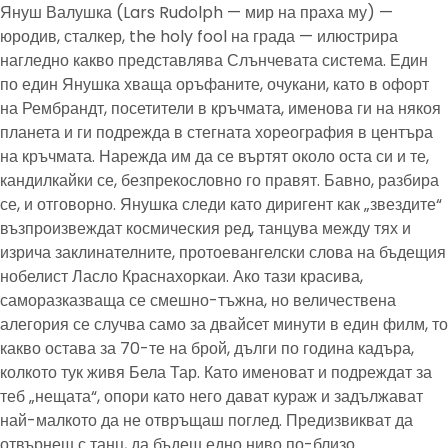
Януш Валушка (Lars Rudolph — мир на праха му) —
юродив, сталкер, the holy fool на града — илюстрира
нагледно какво представлява Слънчевата система. Един
по един Янушка хваща оръфаните, очукани, като в офорт
на Рембрандт, посетители в кръчмата, именова ги на някоя
планета и ги подрежда в стегната хореография в центъра
на кръчмата. Нарежда им да се въртят около оста си и те,
кандилкайки се, безпрекословно го правят. Бавно, разбира
се, и отговорно. Янушка следи като диригент как „звездите“
възпроизвеждат космическия ред, танцува между тях и
изрича заклинателните, протоевангелски слова на бъдещия
нобелист Ласло Краснахоркаи. Ако тази красива,
саморазказваща се смешно-тъжна, но величествена
алегория се случва само за двайсет минути в един филм, то
какво остава за 70-те на брой, дълги по година кадъра,
колкото тук живя Бела Тар. Като именоват и подреждат за
теб „нещата“, опори като него дават кураж и задължават
най-малкото да не отвръщаш поглед. Предизвикват да
отвърнеш с танц, да бъдеш едно ниво по-близо.