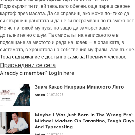
Подхвърлят ти ги, ей така, като обелен, още парещ сварен
картоф през масата. Да се справиш, ако може по-тихо да
си свършиш работата и да не ги посрамваш по възможност.
Не че на някой му пука, но защо да замърсяваме
допълнително с шум. Та смисълът на написаното е в
подсещане за мястото и реда на човек — в опашката, в
системата, в хронотопа на собствения му филм. Или пък не.
Това съдържание е достъпно само за Премиум членове.
Присъедини се сега
Already a member?
Log in here
Знам Какво Направи Миналото Лято
Anton
24.07.2025
Maybe I Was Just Born In The Wrong Era’:
Michael Madsen On Tarantino, Tough Guys
And Typecasting
Anton
04.07.2025