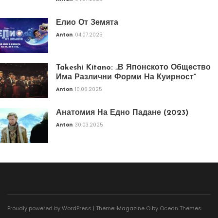
Елио От Земята
Anton
04.07.2025
Takeshi Kitano: „В Японското Общество
Има Различни Форми На Куирност“
Anton
10.06.2025
Анатомия На Едно Падане (2023)
Anton
30.03.2025
Proudly powered by WordPress
|
Theme: Magazine O by
Ocean Themes
.