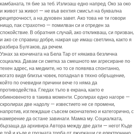
камбаната, тя бие за теб. Излизаш едно напред. Око за око
и живот за живот — не във вехтия смисъл на буквална
реципрочност, а на духовен завет. Ако това не ти говори
нищо, пак страхотно — помилван си и отреден за
спокойствие. В обратния случай, ако откликваш, си призван,
и ако се справиш добре, накрая ще имаш светлина, както я
разбира Булгаков, да речем.
Узнах за кончината на Бела Тар от някаква безлична
социалка. Давам си сметка за смешното ми агресиране по
техен адрес, на медиите, но то се появява спонтанно,
когато видя близък човек, попаднал в тяхно обръщение,
който по очевидни причини вече го няма да
противодейства. Гледах тъпо в екрана, както е
обикновеното в такива моменти. Сролирах едно нагоре —
скролирах две надолу — известието не се промени,
напротив, изглеждаше съвсем окончателно и категорично, с
намерение да остане завинаги. Мамка му. Социалката,
бързаща да архивира Автора между две дати — него! Къде
е той и къде е грозната торба от джуркащи се електроннно