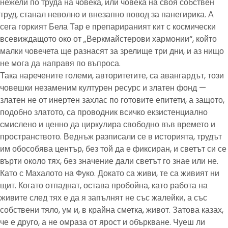
нежели по труда на човека, или човека на своя собствен
труд, станал неволно и внезапно повод за панегирика. А
сега горкият Бела Тар е препарираният кит с космически
всевиждащото око от „Веркмайстерови хармонии“, който
малки човечета ще разнасят за зрелище три дни, и аз нищо
не мога да направя по въпроса.
Така наречените големи, авторитетите, са авангардът, този
човешки незаменим културен ресурс и златен фонд —
златен не от инертен захлас по готовите епитети, а защото,
подобно златото, са проводник всичко екзистенциално
смислено и ценно да циркулира свободно във времето и
пространството. Веднъж разписали се в историята, трудът
им обособява център, без той да е фиксиран, и светът си се
върти около тях, без значение дали светът го знае или не.
Като с Махалото на Фуко. Докато са живи, те са живият ни
щит. Когато отпаднат, остава пробойна, като работа на
живите след тях е да я запълнят не със жалейки, а със
собствени тяло, ум и, в крайна сметка, живот. Затова казах,
че е друго, а не омраза от ярост и объркване. Чуеш ли