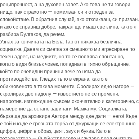
реципрочност, а на духовен завет. Ако това не ти говори
нищо, пак страхотно — помилван си и отреден за
спокойствие. В обратния случай, ако откликваш, си призван,
и ако се справиш добре, накрая ще имаш светлина, както я
разбира Булгаков, да речем.
Узнах за кончината на Бела Тар от някаква безлична
социалка. Давам си сметка за смешното ми агресиране по
техен адрес, на медиите, но то се появява спонтанно,
когато видя близък човек, попаднал в тяхно обръщение,
който по очевидни причини вече го няма да
противодейства. Гледах тъпо в екрана, както е
обикновеното в такива моменти. Сролирах едно нагоре —
скролирах две надолу — известието не се промени,
напротив, изглеждаше съвсем окончателно и категорично, с
намерение да остане завинаги. Мамка му. Социалката,
бързаща да архивира Автора между две дати — него! Къде
е той и къде е грозната торба от джуркащи се електроннно
цифри, цифри в образ, цвят, звук и буква. Като в
тотализатора — бълбукат весело и глупаво пред очите ти