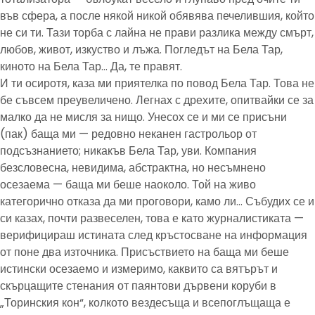
във сфера, а после някой никой обявява печелившия, който
не си ти. Тази торба с лайна не прави разлика между смърт,
любов, живот, изкуство и лъжа. Погледът на Бела Тар,
киното на Бела Тар… Да, те правят.
И ти осиротя, каза ми приятелка по повод Бела Тар. Това не
бе съвсем преувеличено. Легнах с дрехите, опитвайки се за
малко да не мисля за нищо. Унесох се и ми се присъни
(пак) баща ми — редовно неканен гастрольор от
подсъзнанието; никакъв Бела Тар, уви. Компания
безсловесна, невидима, абстрактна, но несъмнено
осезаема — баща ми беше наоколо. Той на живо
категорично отказа да ми проговори, камо ли… Събудих се и
си казах, почти развеселен, това е като журналистиката —
верифицираш истината след кръстосване на информация
от поне два източника. Присъствието на баща ми беше
истински осезаемо и измеримо, каквито са вятърът и
скърцащите стенания от паянтови дървени коруби в
„Торинския кон“, колкото вездесъща и всепоглъщаща е