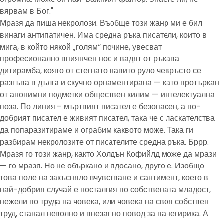
вярвам в Бог."
Мразя да пиша некролози. Въобще този жанр ми е бил
винаги антипатичен. Има средна ръка писатели, които в
мига, в който някой „голям“ почине, увесват
професионално впиянчен нос и вадят от ръкава
дитирамба, която от стегнато навито руло чевръсто се
разгъва в дълга и скучно орнаментирана — като протъркан
от анонимни подметки обществен килим — интелектуална
поза. По линия – мъртвият писател е безопасен, а по-
добрият писател е живият писател, така че с ласкателства
да попаразитираме и ограбим каквото може. Така ги
разбирам некролозите от писателите средна ръка. Бррр.
Мразя го този жанр, както Холдън Кофийлд може да мрази
— го мразя. Но не объркано и ядосано, друго е. Изобщо
това поле на закъсняло вчувстване и сантимент, което в
най-добрия случай е носталгия по собствената младост,
нежели по труда на човека, или човека на своя собствен
труд, станал неволно и внезапно повод за панегирика. А