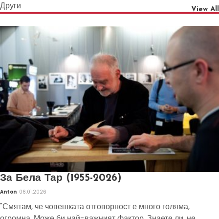
Други
View All
За Бела Тар (1955-2026)
Anton
06.01.2026
"Смятам, че човешката отговорност е много голяма,
огромна. Може би най-важният фактор. Знаете ли, не