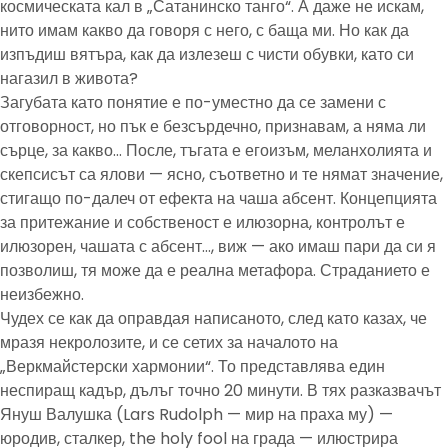
космическата кал в „Сатанинско танго“. А даже не искам,
нито имам какво да говоря с него, с баща ми. Но как да
изпъдиш вятъра, как да излезеш с чисти обувки, като си
нагазил в живота?
Загубата като понятие е по-уместно да се замени с
отговорност, но пък е безсърдечно, признавам, а няма ли
сърце, за какво… После, тъгата е егоизъм, меланхолията и
скепсисът са ялови — ясно, съответно и те нямат значение,
стигащо по-далеч от ефекта на чаша абсент. Концепцията
за притежание и собственост е илюзорна, контролът е
илюзорен, чашата с абсент…, виж — ако имаш пари да си я
позволиш, тя може да е реална метафора. Страданието е
неизбежно.
Чудех се как да оправдая написаното, след като казах, че
мразя некролозите, и се сетих за началото на
„Веркмайстерски хармонии“. То представлява един
неспиращ кадър, дълъг точно 20 минути. В тях разказвачът
Януш Валушка (Lars Rudolph — мир на праха му) —
юродив, сталкер, the holy fool на града — илюстрира