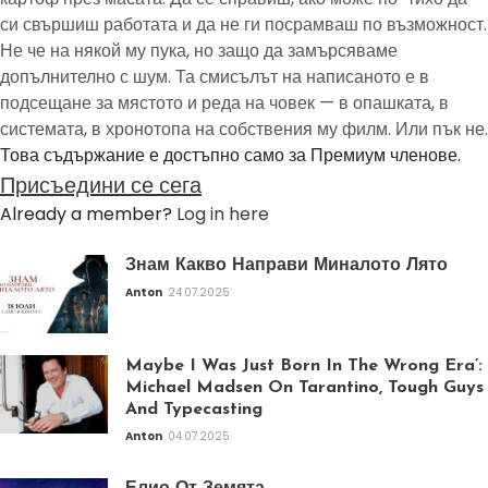
си свършиш работата и да не ги посрамваш по възможност.
Не че на някой му пука, но защо да замърсяваме
допълнително с шум. Та смисълът на написаното е в
подсещане за мястото и реда на човек — в опашката, в
системата, в хронотопа на собствения му филм. Или пък не.
Това съдържание е достъпно само за Премиум членове.
Присъедини се сега
Already a member?
Log in here
Знам Какво Направи Миналото Лято
Anton
24.07.2025
Maybe I Was Just Born In The Wrong Era’:
Michael Madsen On Tarantino, Tough Guys
And Typecasting
Anton
04.07.2025