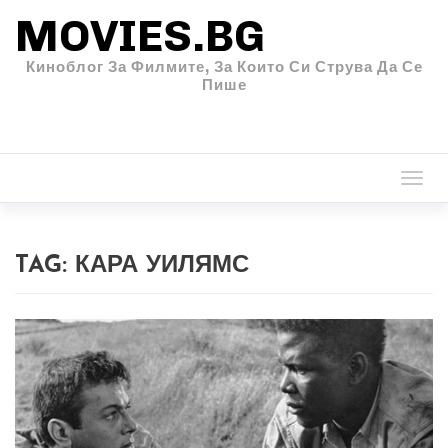
MOVIES.BG
Киноблог За Филмите, За Които Си Струва Да Се
Пише
Togg
navi
TAG:
КАРА УИЛЯМС