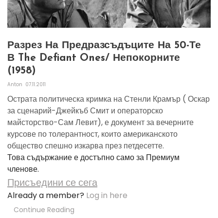
Разрез На Предразсъдъците На 50-Те
В The Defiant Ones/ Непокорните
(1958)
Anton
07.11.2011
Острата политическа кримка на Стенли Крамър ( Оскар
за сценарий-Джейкъб Смит и операторско
майсторство-Сам Левит), е документ за вечерните
курсове по толерантност, които американското
общество спешно изкарва през петдесетте.
Това съдържание е достъпно само за Премиум
членове.
Присъедини се сега
Already a member?
Log in here
Continue Reading