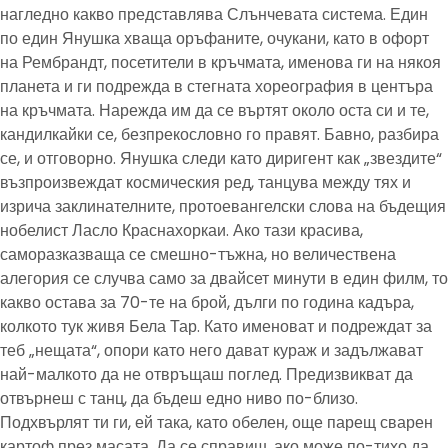
нагледно какво представлява Слънчевата система. Един
по един Янушка хваща оръфаните, очукани, като в офорт
на Рембрандт, посетители в кръчмата, именова ги на някоя
планета и ги подрежда в стегната хореография в центъра
на кръчмата. Нарежда им да се въртят около оста си и те,
кандилкайки се, безпрекословно го правят. Бавно, разбира
се, и отговорно. Янушка следи като диригент как „звездите“
възпроизвеждат космическия ред, танцува между тях и
изрича заклинателните, протоевангелски слова на бъдещия
нобелист Ласло Краснахоркаи. Ако тази красива,
саморазказваща се смешно-тъжна, но величествена
алегория се случва само за двайсет минути в един филм, то
какво остава за 70-те на брой, дълги по година кадъра,
колкото тук живя Бела Тар. Като именоват и подреждат за
теб „нещата“, опори като него дават кураж и задължават
най-малкото да не отвръщаш поглед. Предизвикват да
отвърнеш с танц, да бъдеш едно ниво по-близо.
Подхвърлят ти ги, ей така, като обелен, още парещ сварен
картоф през масата. Да се справиш, ако може по-тихо да