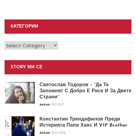
КАТЕГОРИИ
Категории
STORY МИ СЕ
Светослав Тодоров – “Да Те
Запомнят С Добро Е Риск И За Двете
Страни”
Anton
18.11.2017
Константин Трендафилов Преди
Истерията Папи Ханс И VIP Brother
Anton
18.10.2016