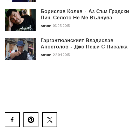
Борислав Колев – Аз Съм Градски
Пич. Селото Не Ме Вълнува
Anton
03.05.2015
Гаргантюанският Владислав
Апостолов – Джо Пеши С Писалка
Anton
22.04.2015