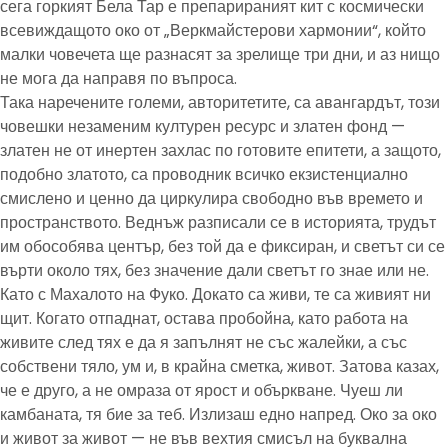
сега горкият Бела Тар е препарираният кит с космически
всевиждащото око от „Веркмайстерови хармонии“, който
малки човечета ще разнасят за зрелище три дни, и аз нищо
не мога да направя по въпроса.
Така наречените големи, авторитетите, са авангардът, този
човешки незаменим културен ресурс и златен фонд —
златен не от инертен захлас по готовите епитети, а защото,
подобно златото, са проводник всичко екзистенциално
смислено и ценно да циркулира свободно във времето и
пространството. Веднъж разписали се в историята, трудът
им обособява център, без той да е фиксиран, и светът си се
върти около тях, без значение дали светът го знае или не.
Като с Махалото на Фуко. Докато са живи, те са живият ни
щит. Когато отпаднат, остава пробойна, като работа на
живите след тях е да я запълнят не със жалейки, а със
собствени тяло, ум и, в крайна сметка, живот. Затова казах,
че е друго, а не омраза от ярост и объркване. Чуеш ли
камбаната, тя бие за теб. Излизаш едно напред. Око за око
и живот за живот — не във вехтия смисъл на буквална