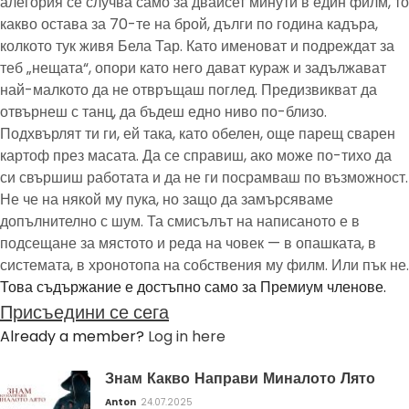
алегория се случва само за двайсет минути в един филм, то
какво остава за 70-те на брой, дълги по година кадъра,
колкото тук живя Бела Тар. Като именоват и подреждат за
теб „нещата“, опори като него дават кураж и задължават
най-малкото да не отвръщаш поглед. Предизвикват да
отвърнеш с танц, да бъдеш едно ниво по-близо.
Подхвърлят ти ги, ей така, като обелен, още парещ сварен
картоф през масата. Да се справиш, ако може по-тихо да
си свършиш работата и да не ги посрамваш по възможност.
Не че на някой му пука, но защо да замърсяваме
допълнително с шум. Та смисълът на написаното е в
подсещане за мястото и реда на човек — в опашката, в
системата, в хронотопа на собствения му филм. Или пък не.
Това съдържание е достъпно само за Премиум членове.
Присъедини се сега
Already a member?
Log in here
Знам Какво Направи Миналото Лято
Anton
24.07.2025