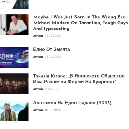
Maybe I Was Just Born In The Wrong Era’:
Michael Madsen On Tarantino, Tough Guys
And Typecasting
Anton
04.07.2025
Елио От Земята
Anton
04.07.2025
Takeshi Kitano: „В Японското Общество
Има Различни Форми На Куирност“
Anton
10.06.2025
Анатомия На Едно Падане (2023)
Anton
30.03.2025