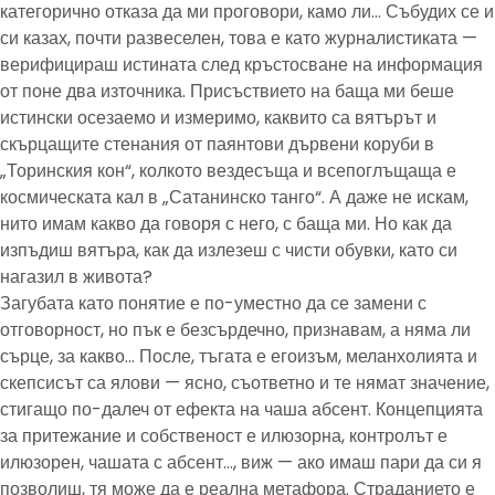
категорично отказа да ми проговори, камо ли… Събудих се и
си казах, почти развеселен, това е като журналистиката —
верифицираш истината след кръстосване на информация
от поне два източника. Присъствието на баща ми беше
истински осезаемо и измеримо, каквито са вятърът и
скърцащите стенания от паянтови дървени коруби в
„Торинския кон“, колкото вездесъща и всепоглъщаща е
космическата кал в „Сатанинско танго“. А даже не искам,
нито имам какво да говоря с него, с баща ми. Но как да
изпъдиш вятъра, как да излезеш с чисти обувки, като си
нагазил в живота?
Загубата като понятие е по-уместно да се замени с
отговорност, но пък е безсърдечно, признавам, а няма ли
сърце, за какво… После, тъгата е егоизъм, меланхолията и
скепсисът са ялови — ясно, съответно и те нямат значение,
стигащо по-далеч от ефекта на чаша абсент. Концепцията
за притежание и собственост е илюзорна, контролът е
илюзорен, чашата с абсент…, виж — ако имаш пари да си я
позволиш, тя може да е реална метафора. Страданието е