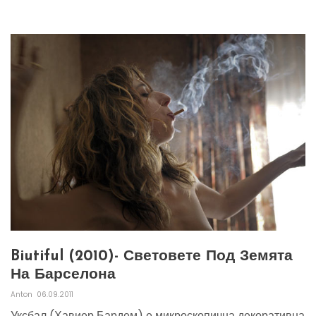
Biutiful (2010)- Световете Под Земята
На Барселона
Anton
06.09.2011
Уксбал (Хавиер Бардем) е микроскопична декоративна