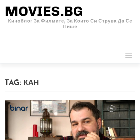
MOVIES.BG
Киноблог За Филмите, За Които Си Струва Да Се
Пише
Togg
navi
TAG:
КАН