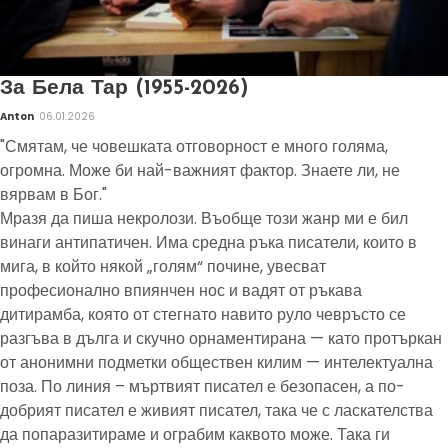
За Бела Тар (1955-2026)
Anton
06.01.2026
"Смятам, че човешката отговорност е много голяма,
огромна. Може би най-важният фактор. Знаете ли, не
вярвам в Бог."
Мразя да пиша некролози. Въобще този жанр ми е бил
винаги антипатичен. Има средна ръка писатели, които в
мига, в който някой „голям“ почине, увесват
професионално впиянчен нос и вадят от ръкава
дитирамба, която от стегнато навито руло чевръсто се
разгъва в дълга и скучно орнаментирана — като протъркан
от анонимни подметки обществен килим — интелектуална
поза. По линия – мъртвият писател е безопасен, а по-
добрият писател е живият писател, така че с ласкателства
да попаразитираме и ограбим каквото може. Така ги