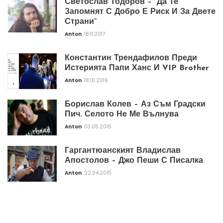
Светослав Тодоров – “Да Те
Запомнят С Добро Е Риск И За Двете
Страни”
Anton
18.11.2017
Константин Трендафилов Преди
Истерията Папи Ханс И VIP Brother
Anton
18.10.2016
Борислав Колев – Аз Съм Градски
Пич. Селото Не Ме Вълнува
Anton
03.05.2015
Гаргантюанският Владислав
Апостолов – Джо Пеши С Писалка
Anton
22.04.2015