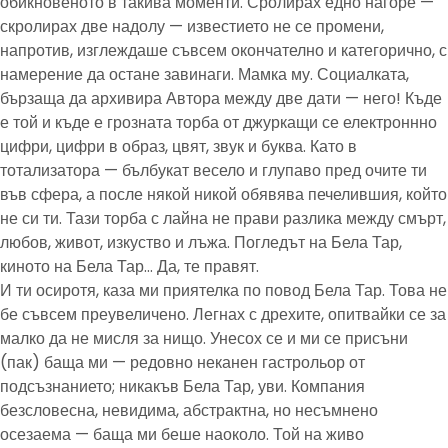
обикновеното в такива моменти. Сролирах едно нагоре —
скролирах две надолу — известието не се промени,
напротив, изглеждаше съвсем окончателно и категорично, с
намерение да остане завинаги. Мамка му. Социалката,
бързаща да архивира Автора между две дати — него! Къде
е той и къде е грозната торба от джуркащи се електроннно
цифри, цифри в образ, цвят, звук и буква. Като в
тотализатора — бълбукат весело и глупаво пред очите ти
във сфера, а после някой никой обявява печелившия, който
не си ти. Тази торба с лайна не прави разлика между смърт,
любов, живот, изкуство и лъжа. Погледът на Бела Тар,
киното на Бела Тар… Да, те правят.
И ти осиротя, каза ми приятелка по повод Бела Тар. Това не
бе съвсем преувеличено. Легнах с дрехите, опитвайки се за
малко да не мисля за нищо. Унесох се и ми се присъни
(пак) баща ми — редовно неканен гастрольор от
подсъзнанието; никакъв Бела Тар, уви. Компания
безсловесна, невидима, абстрактна, но несъмнено
осезаема — баща ми беше наоколо. Той на живо