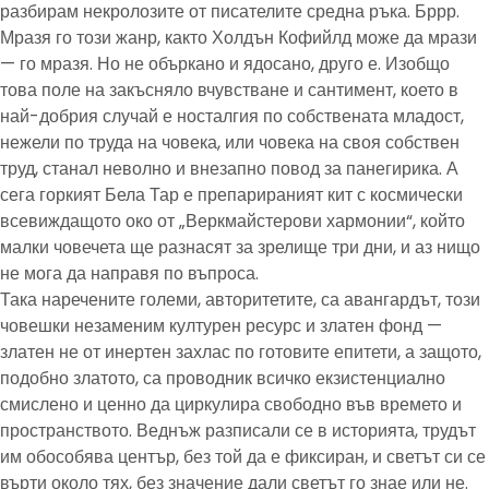
разбирам некролозите от писателите средна ръка. Бррр.
Мразя го този жанр, както Холдън Кофийлд може да мрази
— го мразя. Но не объркано и ядосано, друго е. Изобщо
това поле на закъсняло вчувстване и сантимент, което в
най-добрия случай е носталгия по собствената младост,
нежели по труда на човека, или човека на своя собствен
труд, станал неволно и внезапно повод за панегирика. А
сега горкият Бела Тар е препарираният кит с космически
всевиждащото око от „Веркмайстерови хармонии“, който
малки човечета ще разнасят за зрелище три дни, и аз нищо
не мога да направя по въпроса.
Така наречените големи, авторитетите, са авангардът, този
човешки незаменим културен ресурс и златен фонд —
златен не от инертен захлас по готовите епитети, а защото,
подобно златото, са проводник всичко екзистенциално
смислено и ценно да циркулира свободно във времето и
пространството. Веднъж разписали се в историята, трудът
им обособява център, без той да е фиксиран, и светът си се
върти около тях, без значение дали светът го знае или не.