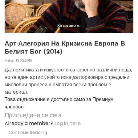
Арт-Алегория На Кризисна Европа В
Белият Бог (2014)
Anton
19.02.2016
Да, политиката и изкуството са коренно различни неща,
но за един артист, който иска да порвокира определни
мисловни процеси и емпатия всеки проблем е
материал.
Това съдържание е достъпно само за Премиум
членове.
Присъедини се сега
Already a member?
Log in here
Continue Reading