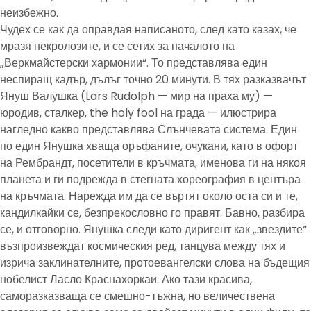
неизбежно.
Чудех се как да оправдая написаното, след като казах, че
мразя некролозите, и се сетих за началото на
„Веркмайстерски хармонии“. То представлява един
неспиращ кадър, дълъг точно 20 минути. В тях разказвачът
Януш Валушка (Lars Rudolph — мир на праха му) —
юродив, сталкер, the holy fool на града — илюстрира
нагледно какво представлява Слънчевата система. Един
по един Янушка хваща оръфаните, очукани, като в офорт
на Рембрандт, посетители в кръчмата, именова ги на някоя
планета и ги подрежда в стегната хореография в центъра
на кръчмата. Нарежда им да се въртят около оста си и те,
кандилкайки се, безпрекословно го правят. Бавно, разбира
се, и отговорно. Янушка следи като диригент как „звездите“
възпроизвеждат космическия ред, танцува между тях и
изрича заклинателните, протоевангелски слова на бъдещия
нобелист Ласло Краснахоркаи. Ако тази красива,
саморазказваща се смешно-тъжна, но величествена