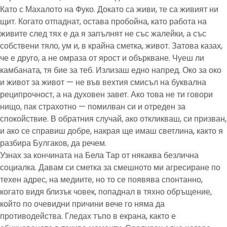
Като с Махалото на Фуко. Докато са живи, те са живият ни
щит. Когато отпаднат, остава пробойна, като работа на
живите след тях е да я запълнят не със жалейки, а със
собствени тяло, ум и, в крайна сметка, живот. Затова казах,
че е друго, а не омраза от ярост и объркване. Чуеш ли
камбаната, тя бие за теб. Излизаш едно напред. Око за око
и живот за живот — не във вехтия смисъл на буквална
реципрочност, а на духовен завет. Ако това не ти говори
нищо, пак страхотно — помилван си и отреден за
спокойствие. В обратния случай, ако откликваш, си призван,
и ако се справиш добре, накрая ще имаш светлина, както я
разбира Булгаков, да речем.
Узнах за кончината на Бела Тар от някаква безлична
социалка. Давам си сметка за смешното ми агресиране по
техен адрес, на медиите, но то се появява спонтанно,
когато видя близък човек, попаднал в тяхно обръщение,
който по очевидни причини вече го няма да
противодейства. Гледах тъпо в екрана, както е