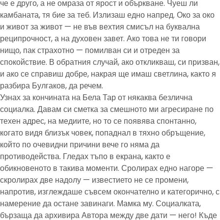
че е друго, а не омраза от ярост и объркване. Чуеш ли
камбаната, тя бие за теб. Излизаш едно напред. Око за око
и живот за живот — не във вехтия смисъл на буквална
реципрочност, а на духовен завет. Ако това не ти говори
нищо, пак страхотно — помилван си и отреден за
спокойствие. В обратния случай, ако откликваш, си призван,
и ако се справиш добре, накрая ще имаш светлина, както я
разбира Булгаков, да речем.
Узнах за кончината на Бела Тар от някаква безлична
социалка. Давам си сметка за смешното ми агресиране по
техен адрес, на медиите, но то се появява спонтанно,
когато видя близък човек, попаднал в тяхно обръщение,
който по очевидни причини вече го няма да
противодейства. Гледах тъпо в екрана, както е
обикновеното в такива моменти. Сролирах едно нагоре —
скролирах две надолу — известието не се промени,
напротив, изглеждаше съвсем окончателно и категорично, с
намерение да остане завинаги. Мамка му. Социалката,
бързаща да архивира Автора между две дати — него! Къде