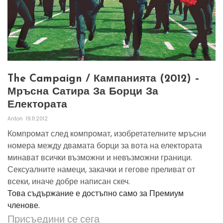
The Campaign / Кампанията (2012) –
Мръсна Сатира За Борци За
Електората
Anton
19.11.2012
Компромат след компромат, изобретателните мръсни
номера между двамата борци за вота на електората
минават всички възможни и невъзможни граници.
Сексуалните намеци, закачки и гегове преливат от
всеки, иначе добре написан скеч.
Това съдържание е достъпно само за Премиум
членове.
Присъедини се сега