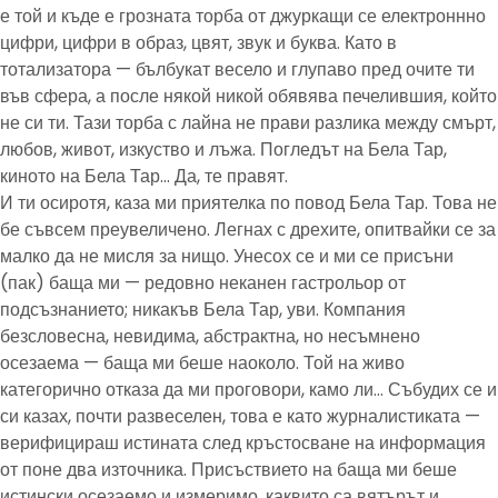
е той и къде е грозната торба от джуркащи се електроннно
цифри, цифри в образ, цвят, звук и буква. Като в
тотализатора — бълбукат весело и глупаво пред очите ти
във сфера, а после някой никой обявява печелившия, който
не си ти. Тази торба с лайна не прави разлика между смърт,
любов, живот, изкуство и лъжа. Погледът на Бела Тар,
киното на Бела Тар… Да, те правят.
И ти осиротя, каза ми приятелка по повод Бела Тар. Това не
бе съвсем преувеличено. Легнах с дрехите, опитвайки се за
малко да не мисля за нищо. Унесох се и ми се присъни
(пак) баща ми — редовно неканен гастрольор от
подсъзнанието; никакъв Бела Тар, уви. Компания
безсловесна, невидима, абстрактна, но несъмнено
осезаема — баща ми беше наоколо. Той на живо
категорично отказа да ми проговори, камо ли… Събудих се и
си казах, почти развеселен, това е като журналистиката —
верифицираш истината след кръстосване на информация
от поне два източника. Присъствието на баща ми беше
истински осезаемо и измеримо, каквито са вятърът и