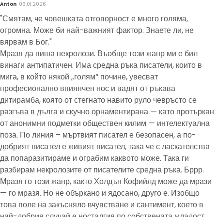
Anton
06.01.2026
"Смятам, че човешката отговорност е много голяма,
огромна. Може би най-важният фактор. Знаете ли, не
вярвам в Бог."
Мразя да пиша некролози. Въобще този жанр ми е бил
винаги антипатичен. Има средна ръка писатели, които в
мига, в който някой „голям“ почине, увесват
професионално впиянчен нос и вадят от ръкава
дитирамба, която от стегнато навито руло чевръсто се
разгъва в дълга и скучно орнаментирана — като протъркан
от анонимни подметки обществен килим — интелектуална
поза. По линия – мъртвият писател е безопасен, а по-
добрият писател е живият писател, така че с ласкателства
да попаразитираме и ограбим каквото може. Така ги
разбирам некролозите от писателите средна ръка. Бррр.
Мразя го този жанр, както Холдън Кофийлд може да мрази
— го мразя. Но не объркано и ядосано, друго е. Изобщо
това поле на закъсняло вчувстване и сантимент, което в
най-добрия случай е носталгия по собствената младост,