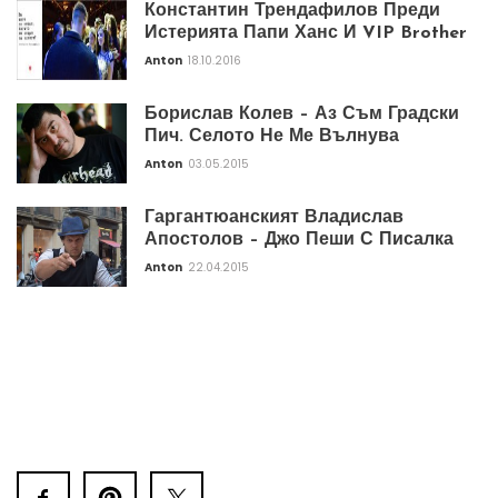
Константин Трендафилов Преди
Истерията Папи Ханс И VIP Brother
Anton
18.10.2016
Борислав Колев – Аз Съм Градски
Пич. Селото Не Ме Вълнува
Anton
03.05.2015
Гаргантюанският Владислав
Апостолов – Джо Пеши С Писалка
Anton
22.04.2015