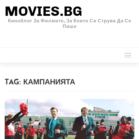
MOVIES.BG
Киноблог За Филмите, За Които Си Струва Да Се
Пише
Togg
navi
TAG:
КАМПАНИЯТА