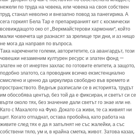
нежели по труда на човека, или човека на своя собствен
труд, станал неволно и внезапно повод за панегирика. А
сега горкият Бела Тар е препарираният кит с космически
всевиждащото око от „Веркмайстерови хармонии“, който
малки човечета ще разнасят за зрелище три дни, и аз нищо
не мога да направя по въпроса.
Така наречените големи, авторитетите, са авангардът, този
човешки незаменим културен ресурс и златен фонд —
златен не от инертен захлас по готовите епитети, а защото,
подобно златото, са проводник всичко екзистенциално
смислено и ценно да циркулира свободно във времето и
пространството. Веднъж разписали се в историята, трудът
им обособява център, без той да е фиксиран, и светът си се
върти около тях, без значение дали светът го знае или не.
Като с Махалото на Фуко. Докато са живи, те са живият ни
щит. Когато отпаднат, остава пробойна, като работа на
живите след тях е да я запълнят не със жалейки, а със
собствени тяло, ум и, в крайна сметка, живот. Затова казах,