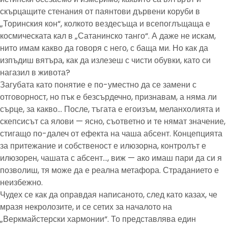
скърцащите стенания от паянтови дървени коруби в
„Торинския кон“, колкото вездесъща и всепоглъщаща е
космическата кал в „Сатанинско танго“. А даже не искам,
нито имам какво да говоря с него, с баща ми. Но как да
изпъдиш вятъра, как да излезеш с чисти обувки, като си
нагазил в живота?
Загубата като понятие е по-уместно да се замени с
отговорност, но пък е безсърдечно, признавам, а няма ли
сърце, за какво… После, тъгата е егоизъм, меланхолията и
скепсисът са ялови — ясно, съответно и те нямат значение,
стигащо по-далеч от ефекта на чаша абсент. Концепцията
за притежание и собственост е илюзорна, контролът е
илюзорен, чашата с абсент…, виж — ако имаш пари да си я
позволиш, тя може да е реална метафора. Страданието е
неизбежно.
Чудех се как да оправдая написаното, след като казах, че
мразя некролозите, и се сетих за началото на
„Веркмайстерски хармонии“. То представлява един