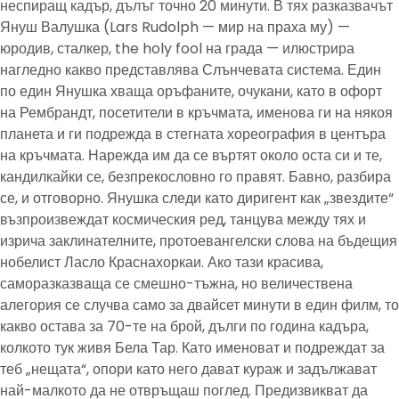
неспиращ кадър, дълъг точно 20 минути. В тях разказвачът
Януш Валушка (Lars Rudolph — мир на праха му) —
юродив, сталкер, the holy fool на града — илюстрира
нагледно какво представлява Слънчевата система. Един
по един Янушка хваща оръфаните, очукани, като в офорт
на Рембрандт, посетители в кръчмата, именова ги на някоя
планета и ги подрежда в стегната хореография в центъра
на кръчмата. Нарежда им да се въртят около оста си и те,
кандилкайки се, безпрекословно го правят. Бавно, разбира
се, и отговорно. Янушка следи като диригент как „звездите“
възпроизвеждат космическия ред, танцува между тях и
изрича заклинателните, протоевангелски слова на бъдещия
нобелист Ласло Краснахоркаи. Ако тази красива,
саморазказваща се смешно-тъжна, но величествена
алегория се случва само за двайсет минути в един филм, то
какво остава за 70-те на брой, дълги по година кадъра,
колкото тук живя Бела Тар. Като именоват и подреждат за
теб „нещата“, опори като него дават кураж и задължават
най-малкото да не отвръщаш поглед. Предизвикват да