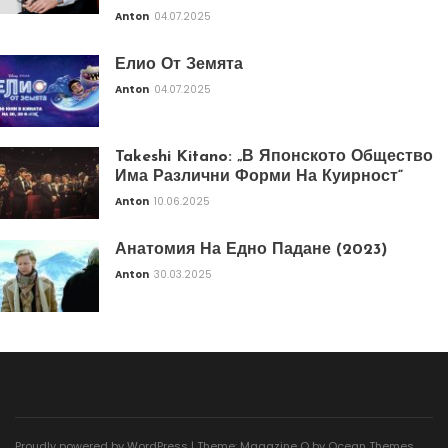
Anton
04.07.2025
Елио От Земята
Anton
04.07.2025
Takeshi Kitano: „В Японското Общество
Има Различни Форми На Куирност“
Anton
10.06.2025
Анатомия На Едно Падане (2023)
Anton
30.03.2025
Proudly powered by WordPress
|
Theme: Magazine O by
Ocean Themes
.