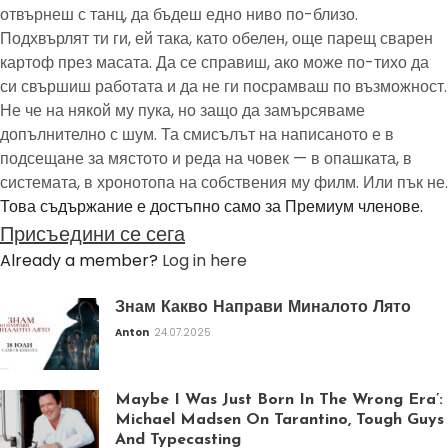
отвърнеш с танц, да бъдеш едно ниво по-близо.
Подхвърлят ти ги, ей така, като обелен, още парещ сварен
картоф през масата. Да се справиш, ако може по-тихо да
си свършиш работата и да не ги посрамваш по възможност.
Не че на някой му пука, но защо да замърсяваме
допълнително с шум. Та смисълът на написаното е в
подсещане за мястото и реда на човек — в опашката, в
системата, в хронотопа на собствения му филм. Или пък не.
Това съдържание е достъпно само за Премиум членове.
Присъедини се сега
Already a member?
Log in here
Знам Какво Направи Миналото Лято
Anton
24.07.2025
Maybe I Was Just Born In The Wrong Era’:
Michael Madsen On Tarantino, Tough Guys
And Typecasting