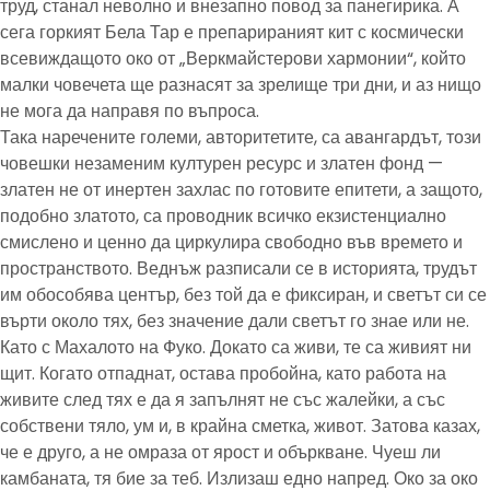
труд, станал неволно и внезапно повод за панегирика. А
сега горкият Бела Тар е препарираният кит с космически
всевиждащото око от „Веркмайстерови хармонии“, който
малки човечета ще разнасят за зрелище три дни, и аз нищо
не мога да направя по въпроса.
Така наречените големи, авторитетите, са авангардът, този
човешки незаменим културен ресурс и златен фонд —
златен не от инертен захлас по готовите епитети, а защото,
подобно златото, са проводник всичко екзистенциално
смислено и ценно да циркулира свободно във времето и
пространството. Веднъж разписали се в историята, трудът
им обособява център, без той да е фиксиран, и светът си се
върти около тях, без значение дали светът го знае или не.
Като с Махалото на Фуко. Докато са живи, те са живият ни
щит. Когато отпаднат, остава пробойна, като работа на
живите след тях е да я запълнят не със жалейки, а със
собствени тяло, ум и, в крайна сметка, живот. Затова казах,
че е друго, а не омраза от ярост и объркване. Чуеш ли
камбаната, тя бие за теб. Излизаш едно напред. Око за око