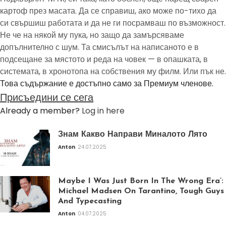
картоф през масата. Да се справиш, ако може по-тихо да
си свършиш работата и да не ги посрамваш по възможност.
Не че на някой му пука, но защо да замърсяваме
допълнително с шум. Та смисълът на написаното е в
подсещане за мястото и реда на човек — в опашката, в
системата, в хронотопа на собствения му филм. Или пък не.
Това съдържание е достъпно само за Премиум членове.
Присъедини се сега
Already a member?
Log in here
Знам Какво Направи Миналото Лято
Anton
24.07.2025
Maybe I Was Just Born In The Wrong Era’:
Michael Madsen On Tarantino, Tough Guys
And Typecasting
Anton
04.07.2025