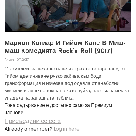
Марион Котиар И Гийом Кане В Миш-
Маш Комедията Rock’n Roll (2017)
Anton
10.11.2017
С комплекс за нехаресване и страх от остаряване, от
Гийом вдетиняване рязко забива към боди
трансформация и изчезва под одеяла от анаболни
мускули и лице напомпано като пуйка, плосък намек за
упадъка на западната публика.
Това съдържание е достъпно само за Премиум
членове.
Присъедини се сега
Already a member?
Log in here