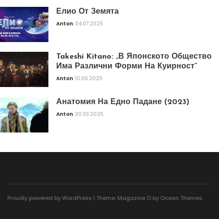
Елио От Земята
Anton
04.07.2025
Takeshi Kitano: „В Японското Общество
Има Различни Форми На Куирност“
Anton
10.06.2025
Анатомия На Едно Падане (2023)
Anton
30.03.2025
Proudly powered by WordPress
|
Theme: Magazine O by
Ocean Themes
.