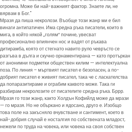
огромна. Може би най-важният фактор. Знаете ли, не
вярвам в Бог."
Мразя да пиша некролози. Въобще този жанр ми е бил
винаги антипатичен. Има средна ръка писатели, които в
мига, в който някой „голям“ почине, увесват
професионално впиянчен нос и вадят от ръкава
дитирамба, която от стегнато навито руло чевръсто се
разгъва в дълга и скучно орнаментирана — като протъркан
от анонимни подметки обществен килим — интелектуална
поза. По линия – мъртвият писател е безопасен, а по-
добрият писател е живият писател, така че с ласкателства
да попаразитираме и ограбим каквото може. Така ги
разбирам некролозите от писателите средна ръка. Бррр.
Мразя го този жанр, както Холдън Кофийлд може да мрази
— го мразя. Но не объркано и ядосано, друго е. Изобщо
това поле на закъсняло вчувстване и сантимент, което в
най-добрия случай е носталгия по собствената младост,
нежели по труда на човека, или човека на своя собствен