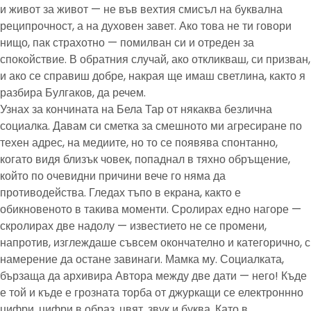
и живот за живот — не във вехтия смисъл на буквална
реципрочност, а на духовен завет. Ако това не ти говори
нищо, пак страхотно — помилван си и отреден за
спокойствие. В обратния случай, ако откликваш, си призван,
и ако се справиш добре, накрая ще имаш светлина, както я
разбира Булгаков, да речем.
Узнах за кончината на Бела Тар от някаква безлична
социалка. Давам си сметка за смешното ми агресиране по
техен адрес, на медиите, но то се появява спонтанно,
когато видя близък човек, попаднал в тяхно обръщение,
който по очевидни причини вече го няма да
противодейства. Гледах тъпо в екрана, както е
обикновеното в такива моменти. Сролирах едно нагоре —
скролирах две надолу — известието не се промени,
напротив, изглеждаше съвсем окончателно и категорично, с
намерение да остане завинаги. Мамка му. Социалката,
бързаща да архивира Автора между две дати — него! Къде
е той и къде е грозната торба от джуркащи се електроннно
цифри, цифри в образ, цвят, звук и буква. Като в