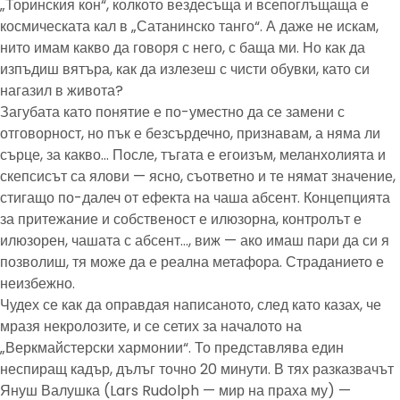
„Торинския кон“, колкото вездесъща и всепоглъщаща е
космическата кал в „Сатанинско танго“. А даже не искам,
нито имам какво да говоря с него, с баща ми. Но как да
изпъдиш вятъра, как да излезеш с чисти обувки, като си
нагазил в живота?
Загубата като понятие е по-уместно да се замени с
отговорност, но пък е безсърдечно, признавам, а няма ли
сърце, за какво… После, тъгата е егоизъм, меланхолията и
скепсисът са ялови — ясно, съответно и те нямат значение,
стигащо по-далеч от ефекта на чаша абсент. Концепцията
за притежание и собственост е илюзорна, контролът е
илюзорен, чашата с абсент…, виж — ако имаш пари да си я
позволиш, тя може да е реална метафора. Страданието е
неизбежно.
Чудех се как да оправдая написаното, след като казах, че
мразя некролозите, и се сетих за началото на
„Веркмайстерски хармонии“. То представлява един
неспиращ кадър, дълъг точно 20 минути. В тях разказвачът
Януш Валушка (Lars Rudolph — мир на праха му) —