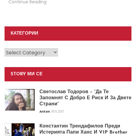
Continue Reading
КАТЕГОРИИ
Категории
STORY МИ СЕ
Светослав Тодоров – “Да Те
Запомнят С Добро Е Риск И За Двете
Страни”
Anton
18.11.2017
Константин Трендафилов Преди
Истерията Папи Ханс И VIP Brother