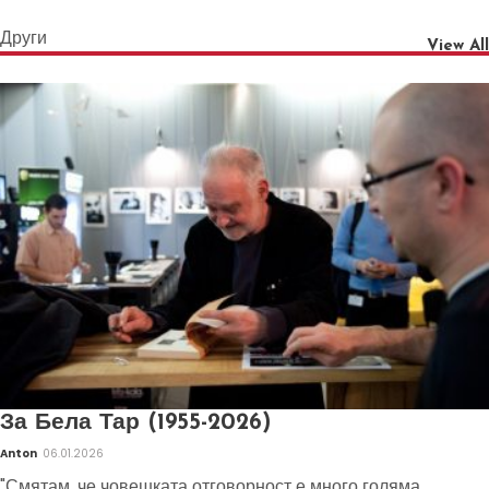
Други
View All
За Бела Тар (1955-2026)
Anton
06.01.2026
"Смятам, че човешката отговорност е много голяма,