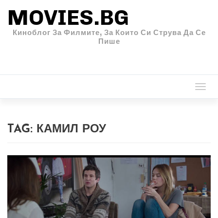
MOVIES.BG
Киноблог За Филмите, За Които Си Струва Да Се
Пише
Togg
navi
TAG:
КАМИЛ РОУ