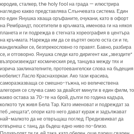
юродив, сталкер, the holy fool на града — илюстрира
нагледно какво представлява Слънчевата система. Един
по един Янушка хваща оръфаните, очукани, като в офорт
на Рембрандт, посетители в кръчмата, именова ги на някоя
планета и ги подрежда в стегната хореография в центъра
на кръчмата. Нарежда им да се въртят около оста си и те,
кандилкайки се, безпрекословно го правят. Бавно, разбира
се, и отговорно. Янушка следи като диригент как „звездите“
възпроизвеждат космическия ред, танцува между тях и
изрича заклинателните, протоевангелски слова на бъдещия
нобелист Ласло Краснахоркаи. Ако тази красива,
саморазказваща се смешно-тъжна, но величествена
алегория се случва само за двайсет минути в един филм, то
какво остава за 70-те на брой, дълги по година кадъра,
колкото тук живя Бела Тар. Като именоват и подреждат за
теб „нещата“, опори като него дават кураж и задължават
най-малкото да не отвръщаш поглед. Предизвикват да
отвърнеш с танц, да бъдеш едно ниво по-близо.
Подхвърлят ти ги, ей така, като обелен, още парещ сварен