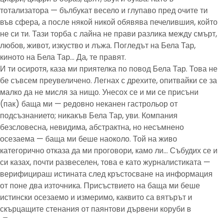
тотализатора — бълбукат весело и глупаво пред очите ти
във сфера, а после някой никой обявява печелившия, който
не си ти. Тази торба с лайна не прави разлика между смърт,
любов, живот, изкуство и лъжа. Погледът на Бела Тар,
киното на Бела Тар… Да, те правят.
И ти осиротя, каза ми приятелка по повод Бела Тар. Това не
бе съвсем преувеличено. Легнах с дрехите, опитвайки се за
малко да не мисля за нищо. Унесох се и ми се присъни
(пак) баща ми — редовно неканен гастрольор от
подсъзнанието; никакъв Бела Тар, уви. Компания
безсловесна, невидима, абстрактна, но несъмнено
осезаема — баща ми беше наоколо. Той на живо
категорично отказа да ми проговори, камо ли… Събудих се и
си казах, почти развеселен, това е като журналистиката —
верифицираш истината след кръстосване на информация
от поне два източника. Присъствието на баща ми беше
истински осезаемо и измеримо, каквито са вятърът и
скърцащите стенания от паянтови дървени коруби в