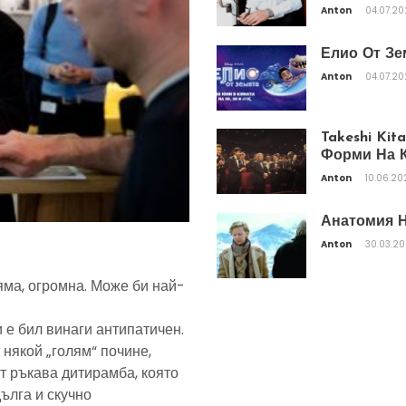
Anton
04.07.2
Елио От Зе
Anton
04.07.2
Takeshi Ki
Форми На К
Anton
10.06.20
Анатомия Н
Anton
30.03.2
яма, огромна. Може би най-
 е бил винаги антипатичен.
 някой „голям“ почине,
т ръкава дитирамба, която
дълга и скучно