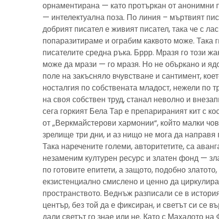
орнаментирана — като протъркан от анонимни 
— интелектуална поза. По линия – мъртвият пис
добрият писател е живият писател, така че с ла
попаразитираме и ограбим каквото може. Така г
писателите средна ръка. Бррр. Мразя го този ж
може да мрази — го мразя. Но не объркано и ядо
поле на закъсняло вчувстване и сантимент, кое
носталгия по собствената младост, нежели по тр
на своя собствен труд, станал неволно и внезап
сега горкият Бела Тар е препарираният кит с к
от „Веркмайстерови хармонии“, който малки чов
зрелище три дни, и аз нищо не мога да направя 
Така наречените големи, авторитетите, са аванг
незаменим културен ресурс и златен фонд — зла
по готовите епитети, а защото, подобно златото
екзистенциално смислено и ценно да циркулира
пространството. Веднъж разписали се в история
център, без той да е фиксиран, и светът си се въ
дали светът го знае или не. Като с Махалото на 