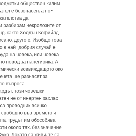
подметки обществен килим
ател е безопасен, а по-
скателства да
и разбирам некролозите от
анр, както Холдън Кофийлд
сано, друго е. Изобщо това
то в най-добрия случай е
уда на човека, или човека
но повод за панегирика. А
осмически всевиждащото око
ечета ще разнасят за
по въпроса.
ардът, този човешки
тен не от инертен захлас
, са проводник всичко
 свободно във времето и
та, трудът им обособява
рти около тях, без значение
Фуко. Докато са живи, те са