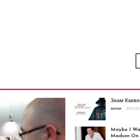
Знам Какво
Anton
24.07.2
Maybe I Was
Madsen On T