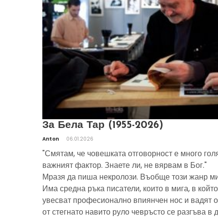
За Бела Тар (1955-2026)
Anton
06.01.2026
"Смятам, че човешката отговорност е много гол
важният фактор. Знаете ли, не вярвам в Бог."
Мразя да пиша некролози. Въобще този жанр ми
Има средна ръка писатели, които в мига, в който
увесват професионално впиянчен нос и вадят о
от стегнато навито руло чевръсто се разгъва в 