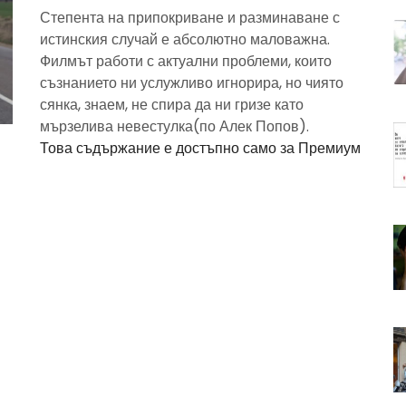
Степента на припокриване и разминаване с
истинския случай е абсолютно маловажна.
Филмът работи с актуални проблеми, които
съзнанието ни услужливо игнорира, но чиято
сянка, знаем, не спира да ни гризе като
мързелива невестулка(по Алек Попов).
Това съдържание е достъпно само за Премиум