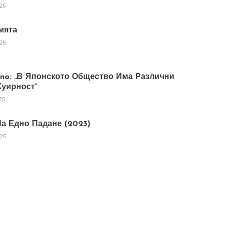
025
мята
025
tano: „В Японското Общество Има Различни
уирност“
25
а Едно Падане (2023)
025