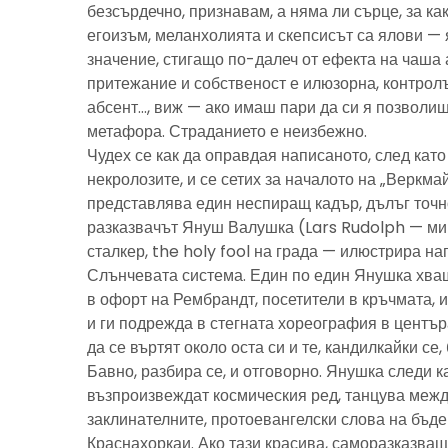
безсърдечно, признавам, а няма ли сърце, за ка
егоизъм, меланхолията и скепсисът са ялови — 
значение, стигащо по-далеч от ефекта на чаша 
притежание и собственост е илюзорна, контролъ
абсент…, виж — ако имаш пари да си я позволиш
метафора. Страданието е неизбежно.
Чудех се как да оправдая написаното, след като 
некролозите, и се сетих за началото на „Веркма
представлява един неспиращ кадър, дълъг точно
разказвачът Януш Валушка (Lars Rudolph — ми
сталкер, the holy fool на града — илюстрира н
Слънчевата система. Един по един Янушка хващ
в офорт на Рембрандт, посетители в кръчмата, 
и ги подрежда в стегната хореография в центъ
да се въртят около оста си и те, кандилкайки се
Бавно, разбира се, и отговорно. Янушка следи к
възпроизвеждат космическия ред, танцува межд
заклинателните, протоевангелски слова на бъд
Краснахоркаи. Ако тази красива, саморазказва