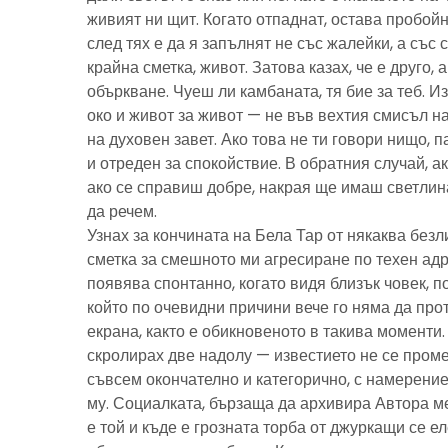
живият ни щит. Когато отпаднат, остава пробойн
след тях е да я запълнят не със жалейки, а със с
крайна сметка, живот. Затова казах, че е друго, 
объркване. Чуеш ли камбаната, тя бие за теб. И
око и живот за живот — не във вехтия смисъл н
на духовен завет. Ако това не ти говори нищо, 
и отреден за спокойствие. В обратния случай, ак
ако се справиш добре, накрая ще имаш светлина
да речем.
Узнах за кончината на Бела Тар от някаква без
сметка за смешното ми агресиране по техен адре
появява спонтанно, когато видя близък човек, 
който по очевидни причини вече го няма да про
екрана, както е обикновеното в такива моменти
скролирах две надолу — известието не се пром
съвсем окончателно и категорично, с намерение
му. Социалката, бързаща да архивира Автора м
е той и къде е грозната торба от джуркащи се 