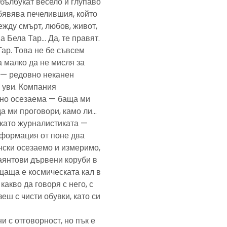
— бълбукат весело и глупаво
обявява печелившия, който
ежду смърт, любов, живот,
а Бела Тар… Да, те правят.
Тар. Това не бе съвсем
а малко да не мисля за
и — редовно неканен
, уви. Компания
ено осезаема — баща ми
да ми проговори, камо ли…
е като журналистиката —
формация от поне два
нски осезаемо и измеримо,
аянтови дървени коруби в
щаща е космическата кал в
какво да говоря с него, с
еш с чисти обувки, като си
и с отговорност, но пък е