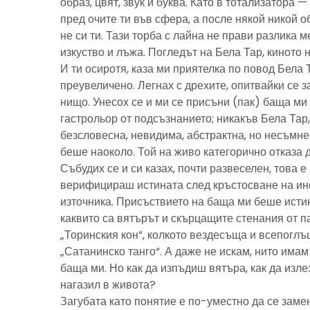
образ, цвят, звук и буква. Като в тотализатора 
пред очите ти във сфера, а после някой никой 
не си ти. Тази торба с лайна не прави разлика м
изкуство и лъжа. Погледът на Бела Тар, киното н
И ти осиротя, каза ми приятелка по повод Бела 
преувеличено. Легнах с дрехите, опитвайки се з
нищо. Унесох се и ми се присъни (пак) баща м
гастрольор от подсъзнанието; никакъв Бела Тар
безсловесна, невидима, абстрактна, но несъмн
беше наоколо. Той на живо категорично отказа 
Събудих се и си казах, почти развеселен, това 
верифицираш истината след кръстосване на ин
източника. Присъствието на баща ми беше исти
каквито са вятърът и скърцащите стенания от п
„Торинския кон“, колкото вездесъща и всепоглъ
„Сатанинско танго“. А даже не искам, нито имам 
баща ми. Но как да изпъдиш вятъра, как да излез
нагазил в живота?
Загубата като понятие е по-уместно да се замен