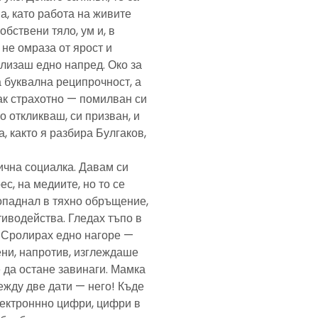
а, като работа на живите
обствени тяло, ум и, в
а не омраза от ярост и
злизаш едно напред. Око за
а буквална реципрочност, а
пак страхотно — помилван си
о откликваш, си призван, и
, както я разбира Булгаков,
лична социалка. Давам си
с, на медиите, но то се
попаднал в тяхно обръщение,
тиводейства. Гледах тъпо в
. Сролирах едно нагоре —
ени, напротив, изглеждаше
 да остане завинаги. Мамка
ежду две дати — него! Къде
електроннно цифри, цифри в