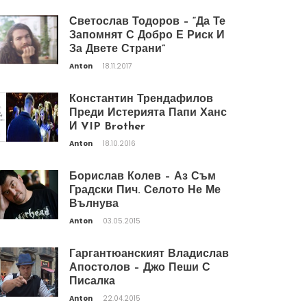
Светослав Тодоров – “Да Те
Запомнят С Добро Е Риск И
За Двете Страни”
Anton
18.11.2017
Константин Трендафилов
Преди Истерията Папи Ханс
И VIP Brother
Anton
18.10.2016
Борислав Колев – Аз Съм
Градски Пич. Селото Не Ме
Вълнува
Anton
03.05.2015
Гаргантюанският Владислав
Апостолов – Джо Пеши С
Писалка
Anton
22.04.2015