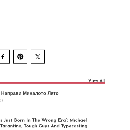
View All
 Направи Миналото Лято
025
 Just Born In The Wrong Era’: Michael
arantino, Tough Guys And Typecasting