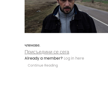
членове.
Присъедини се сега
Already a member?
Log in here
Continue Reading