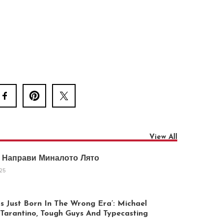
View All
 Направи Миналото Лято
025
 Just Born In The Wrong Era’: Michael
arantino, Tough Guys And Typecasting