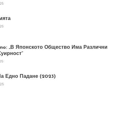
025
мята
025
tano: „В Японското Общество Има Различни
уирност“
25
а Едно Падане (2023)
025