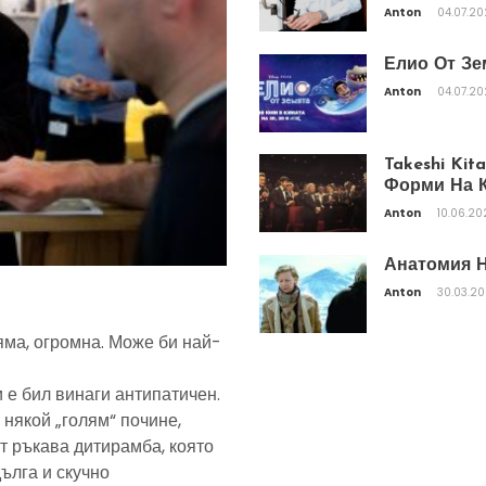
Anton
04.07.2
Елио От Зе
Anton
04.07.2
Takeshi Ki
Форми На К
Anton
10.06.20
Анатомия Н
Anton
30.03.2
яма, огромна. Може би най-
 е бил винаги антипатичен.
 някой „голям“ почине,
т ръкава дитирамба, която
дълга и скучно