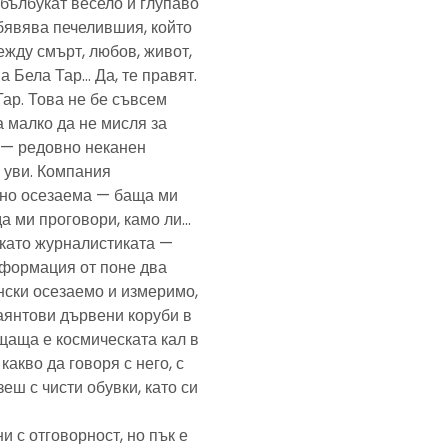
— бълбукат весело и глупаво
обявява печелившия, който
ежду смърт, любов, живот,
а Бела Тар… Да, те правят.
Тар. Това не бе съвсем
а малко да не мисля за
и — редовно неканен
, уви. Компания
ено осезаема — баща ми
да ми проговори, камо ли…
е като журналистиката —
формация от поне два
нски осезаемо и измеримо,
аянтови дървени коруби в
щаща е космическата кал в
какво да говоря с него, с
еш с чисти обувки, като си
и с отговорност, но пък е