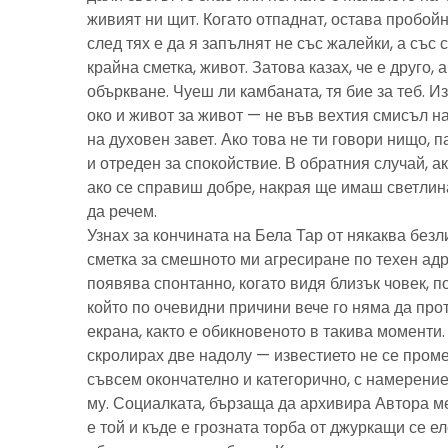
живият ни щит. Когато отпаднат, остава пробойн
след тях е да я запълнят не със жалейки, а със с
крайна сметка, живот. Затова казах, че е друго, 
объркване. Чуеш ли камбаната, тя бие за теб. И
око и живот за живот — не във вехтия смисъл н
на духовен завет. Ако това не ти говори нищо, 
и отреден за спокойствие. В обратния случай, ак
ако се справиш добре, накрая ще имаш светлина
да речем.
Узнах за кончината на Бела Тар от някаква без
сметка за смешното ми агресиране по техен адре
появява спонтанно, когато видя близък човек, 
който по очевидни причини вече го няма да про
екрана, както е обикновеното в такива моменти
скролирах две надолу — известието не се пром
съвсем окончателно и категорично, с намерение
му. Социалката, бързаща да архивира Автора м
е той и къде е грозната торба от джуркащи се 