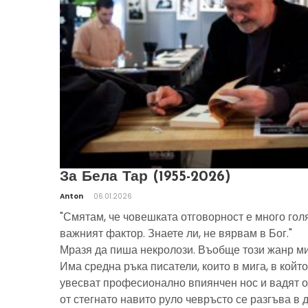
За Бела Тар (1955-2026)
Anton
06.01.2026
"Смятам, че човешката отговорност е много гол
важният фактор. Знаете ли, не вярвам в Бог."
Мразя да пиша некролози. Въобще този жанр ми
Има средна ръка писатели, които в мига, в който
увесват професионално впиянчен нос и вадят о
от стегнато навито руло чевръсто се разгъва в 