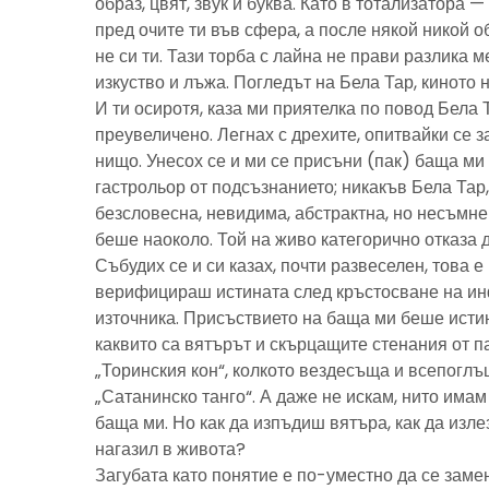
образ, цвят, звук и буква. Като в тотализатора 
пред очите ти във сфера, а после някой никой 
не си ти. Тази торба с лайна не прави разлика м
изкуство и лъжа. Погледът на Бела Тар, киното н
И ти осиротя, каза ми приятелка по повод Бела 
преувеличено. Легнах с дрехите, опитвайки се з
нищо. Унесох се и ми се присъни (пак) баща м
гастрольор от подсъзнанието; никакъв Бела Тар
безсловесна, невидима, абстрактна, но несъмн
беше наоколо. Той на живо категорично отказа 
Събудих се и си казах, почти развеселен, това 
верифицираш истината след кръстосване на ин
източника. Присъствието на баща ми беше исти
каквито са вятърът и скърцащите стенания от п
„Торинския кон“, колкото вездесъща и всепоглъ
„Сатанинско танго“. А даже не искам, нито имам 
баща ми. Но как да изпъдиш вятъра, как да излез
нагазил в живота?
Загубата като понятие е по-уместно да се замен