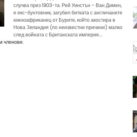
случва през 1903-та. Рей Уинстън – Ван Димен,
е екс-бунтовник, загубил битката с англичаните
южноафриканец от Бурите, който акостира в
Нова Зеландия (по неизвестни причини) малко
след войната с Британската империя....
м членове.