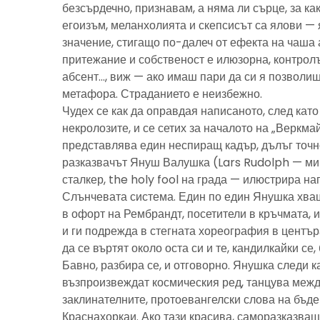
безсърдечно, признавам, а няма ли сърце, за ка
егоизъм, меланхолията и скепсисът са ялови — 
значение, стигащо по-далеч от ефекта на чаша 
притежание и собственост е илюзорна, контролъ
абсент…, виж — ако имаш пари да си я позволиш
метафора. Страданието е неизбежно.
Чудех се как да оправдая написаното, след като 
некролозите, и се сетих за началото на „Веркма
представлява един неспиращ кадър, дълъг точно
разказвачът Януш Валушка (Lars Rudolph — ми
сталкер, the holy fool на града — илюстрира н
Слънчевата система. Един по един Янушка хващ
в офорт на Рембрандт, посетители в кръчмата, 
и ги подрежда в стегната хореография в центъ
да се въртят около оста си и те, кандилкайки се
Бавно, разбира се, и отговорно. Янушка следи к
възпроизвеждат космическия ред, танцува межд
заклинателните, протоевангелски слова на бъд
Краснахоркаи. Ако тази красива, саморазказва