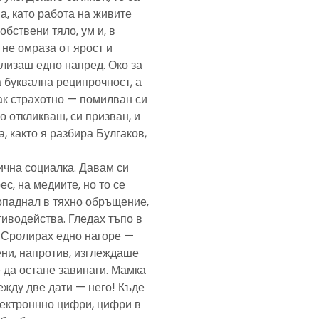
а, като работа на живите
обствени тяло, ум и, в
а не омраза от ярост и
злизаш едно напред. Око за
а буквална реципрочност, а
пак страхотно — помилван си
о откликваш, си призван, и
, както я разбира Булгаков,
лична социалка. Давам си
с, на медиите, но то се
попаднал в тяхно обръщение,
тиводейства. Гледах тъпо в
. Сролирах едно нагоре —
ени, напротив, изглеждаше
 да остане завинаги. Мамка
ежду две дати — него! Къде
електроннно цифри, цифри в