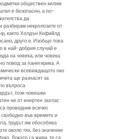
подметки обществен килим
ател е безопасен, а по-
скателства да
и разбирам некролозите от
анр, както Холдън Кофийлд
сано, друго е. Изобщо това
то в най-добрия случай е
уда на човека, или човека
но повод за панегирика. А
осмически всевиждащото око
ечета ще разнасят за
по въпроса.
ардът, този човешки
тен не от инертен захлас
, са проводник всичко
 свободно във времето и
та, трудът им обособява
рти около тях, без значение
Фуко. Докато са живи, те са