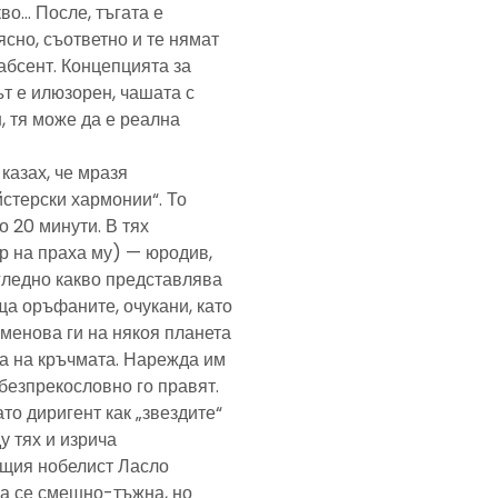
кво… После, тъгата е
ясно, съответно и те нямат
абсент. Концепцията за
т е илюзорен, чашата с
, тя може да е реална
казах, че мразя
йстерски хармонии“. То
 20 минути. В тях
р на праха му) — юродив,
агледно какво представлява
а оръфаните, очукани, като
именова ги на някоя планета
ра на кръчмата. Нарежда им
, безпрекословно го правят.
ато диригент как „звездите“
у тях и изрича
ещия нобелист Ласло
ща се смешно-тъжна, но