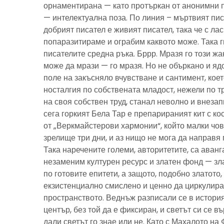
орнаментирана — като протъркан от анонимни 
— интелектуална поза. По линия – мъртвият пис
добрият писател е живият писател, така че с ла
попаразитираме и ограбим каквото може. Така г
писателите средна ръка. Бррр. Мразя го този ж
може да мрази — го мразя. Но не объркано и ядо
поле на закъсняло вчувстване и сантимент, кое
носталгия по собствената младост, нежели по тр
на своя собствен труд, станал неволно и внезап
сега горкият Бела Тар е препарираният кит с к
от „Веркмайстерови хармонии“, който малки чов
зрелище три дни, и аз нищо не мога да направя 
Така наречените големи, авторитетите, са аванг
незаменим културен ресурс и златен фонд — зла
по готовите епитети, а защото, подобно златото
екзистенциално смислено и ценно да циркулира
пространството. Веднъж разписали се в история
център, без той да е фиксиран, и светът си се въ
дали светът го знае или не. Като с Махалото на 