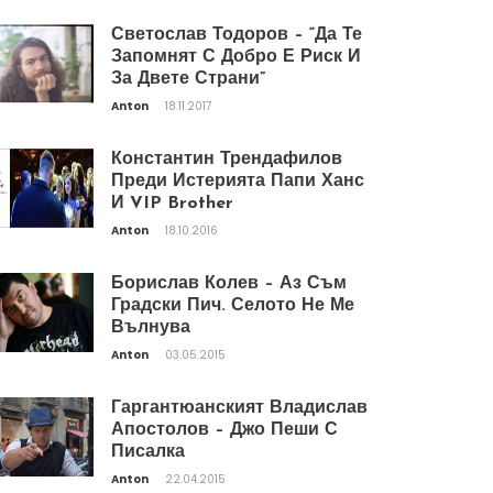
Светослав Тодоров – “Да Те
Запомнят С Добро Е Риск И
За Двете Страни”
Anton
18.11.2017
Константин Трендафилов
Преди Истерията Папи Ханс
И VIP Brother
Anton
18.10.2016
Борислав Колев – Аз Съм
Градски Пич. Селото Не Ме
Вълнува
Anton
03.05.2015
Гаргантюанският Владислав
Апостолов – Джо Пеши С
Писалка
Anton
22.04.2015