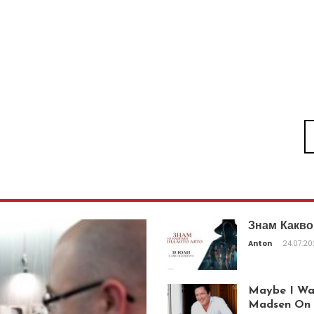
Знам Какво
Anton
24.07.2
Maybe I Was
Madsen On T