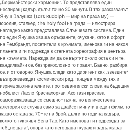
„Веркмайстерски хармонии“. То представлява един
неспиращ кадър, дълъг точно 20 минути. В тях разказвачът
Януш Валушка (Lars Rudolph — мир на праха му) —
юродив, сталкер, the holy fool на града — илюстрира
нагледно какво представлява Слънчевата система. Един
по един Янушка хваща оръфаните, очукани, като в офорт
на Рембрандт, посетители в кръчмата, именова ги на някоя
планета и ги подрежда в стегната хореография в центъра
на кръчмата. Нарежда им да се въртят около оста си и те,
кандилкайки се, безпрекословно го правят. Бавно, разбира
се, и отговорно. Янушка следи като диригент как „звездите“
възпроизвеждат космическия ред, танцува между тях и
изрича заклинателните, протоевангелски слова на бъдещия
нобелист Ласло Краснахоркаи. Ако тази красива,
саморазказваща се смешно-тъжна, но величествена
алегория се случва само за двайсет минути в един филм, то
какво остава за 70-те на брой, дълги по година кадъра,
колкото тук живя Бела Тар. Като именоват и подреждат за
теб „нещата“, опори като него дават кураж и задължават