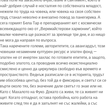
това поле на закъсняло вчувстване и сантимент, което в
най-добрия случай е носталгия по собствената младост,
нежели по труда на човека, или човека на своя собствен
труд, станал неволно и внезапно повод за панегирика. А
сега горкият Бела Тар е препарираният кит с космически
всевиждащото око от „Веркмайстерови хармонии“, който
малки човечета ще разнасят за зрелище три дни, и аз нищо
не мога да направя по въпроса.
Така наречените големи, авторитетите, са авангардът, този
човешки незаменим културен ресурс и златен фонд —
златен не от инертен захлас по готовите епитети, а защото,
подобно златото, са проводник всичко екзистенциално
смислено и ценно да циркулира свободно във времето и
пространството. Веднъж разписали се в историята, трудът
им обособява център, без той да е фиксиран, и светът си се
върти около тях, без значение дали светът го знае или не.
Като с Махалото на Фуко. Докато са живи, те са живият ни
щит. Когато отпаднат, остава пробойна, като работа на
живите след тях е да я запълнят не със жалейки, а със