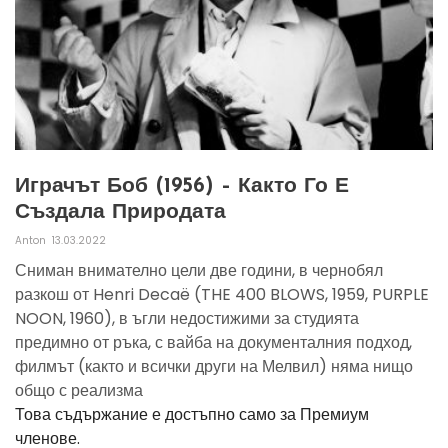
Играчът Боб (1956) – Както Го Е
Създала Природата
Anton
13.03.2022
Сниман внимателно цели две години, в чернобял
разкош от Henri Decaë (THE 400 BLOWS, 1959, PURPLE
NOON, 1960), в ъгли недостижими за студията
предимно от ръка, с вайба на документалния подход,
филмът (както и всички други на Мелвил) няма нищо
общо с реализма
Това съдържание е достъпно само за Премиум
членове.