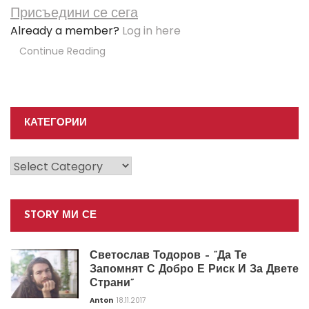
Присъедини се сега
Already a member?
Log in here
Continue Reading
КАТЕГОРИИ
Категории
STORY МИ СЕ
Светослав Тодоров – “Да Те
Запомнят С Добро Е Риск И За Двете
Страни”
Anton
18.11.2017