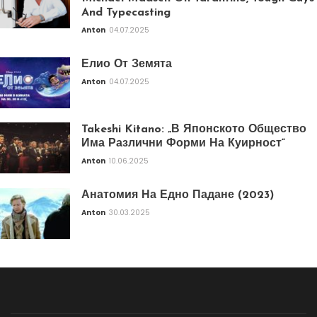
And Typecasting
Anton
04.07.2025
Елио От Земята
Anton
04.07.2025
Takeshi Kitano: „В Японското Общество
Има Различни Форми На Куирност“
Anton
10.06.2025
Анатомия На Едно Падане (2023)
Anton
30.03.2025