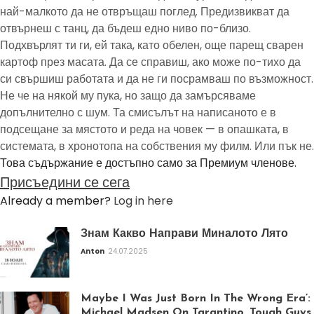
най-малкото да не отвръщаш поглед. Предизвикват да
отвърнеш с танц, да бъдеш едно ниво по-близо.
Подхвърлят ти ги, ей така, като обелен, още парещ сварен
картоф през масата. Да се справиш, ако може по-тихо да
си свършиш работата и да не ги посрамваш по възможност.
Не че на някой му пука, но защо да замърсяваме
допълнително с шум. Та смисълът на написаното е в
подсещане за мястото и реда на човек — в опашката, в
системата, в хронотопа на собствения му филм. Или пък не.
Това съдържание е достъпно само за Премиум членове.
Присъедини се сега
Already a member?
Log in here
Знам Какво Направи Миналото Лято
Anton
24.07.2025
Maybe I Was Just Born In The Wrong Era’:
Michael Madsen On Tarantino, Tough Guys