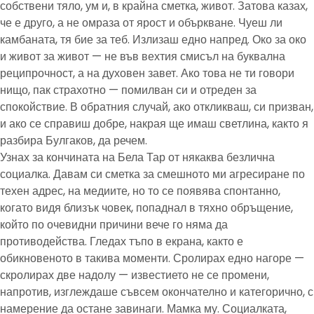
собствени тяло, ум и, в крайна сметка, живот. Затова казах,
че е друго, а не омраза от ярост и объркване. Чуеш ли
камбаната, тя бие за теб. Излизаш едно напред. Око за око
и живот за живот — не във вехтия смисъл на буквална
реципрочност, а на духовен завет. Ако това не ти говори
нищо, пак страхотно — помилван си и отреден за
спокойствие. В обратния случай, ако откликваш, си призван,
и ако се справиш добре, накрая ще имаш светлина, както я
разбира Булгаков, да речем.
Узнах за кончината на Бела Тар от някаква безлична
социалка. Давам си сметка за смешното ми агресиране по
техен адрес, на медиите, но то се появява спонтанно,
когато видя близък човек, попаднал в тяхно обръщение,
който по очевидни причини вече го няма да
противодейства. Гледах тъпо в екрана, както е
обикновеното в такива моменти. Сролирах едно нагоре —
скролирах две надолу — известието не се промени,
напротив, изглеждаше съвсем окончателно и категорично, с
намерение да остане завинаги. Мамка му. Социалката,