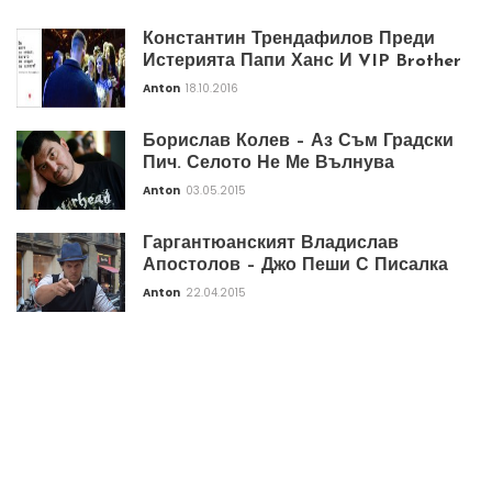
Константин Трендафилов Преди
Истерията Папи Ханс И VIP Brother
Anton
18.10.2016
Борислав Колев – Аз Съм Градски
Пич. Селото Не Ме Вълнува
Anton
03.05.2015
Гаргантюанският Владислав
Апостолов – Джо Пеши С Писалка
Anton
22.04.2015