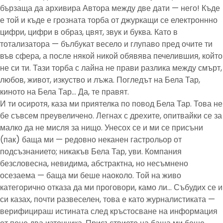
бързаща да архивира Автора между две дати — него! Къде
е той и къде е грозната торба от джуркащи се електроннно
цифри, цифри в образ, цвят, звук и буква. Като в
тотализатора — бълбукат весело и глупаво пред очите ти
във сфера, а после някой никой обявява печелившия, който
не си ти. Тази торба с лайна не прави разлика между смърт,
любов, живот, изкуство и лъжа. Погледът на Бела Тар,
киното на Бела Тар… Да, те правят.
И ти осиротя, каза ми приятелка по повод Бела Тар. Това не
бе съвсем преувеличено. Легнах с дрехите, опитвайки се за
малко да не мисля за нищо. Унесох се и ми се присъни
(пак) баща ми — редовно неканен гастрольор от
подсъзнанието; никакъв Бела Тар, уви. Компания
безсловесна, невидима, абстрактна, но несъмнено
осезаема — баща ми беше наоколо. Той на живо
категорично отказа да ми проговори, камо ли… Събудих се и
си казах, почти развеселен, това е като журналистиката —
верифицираш истината след кръстосване на информация