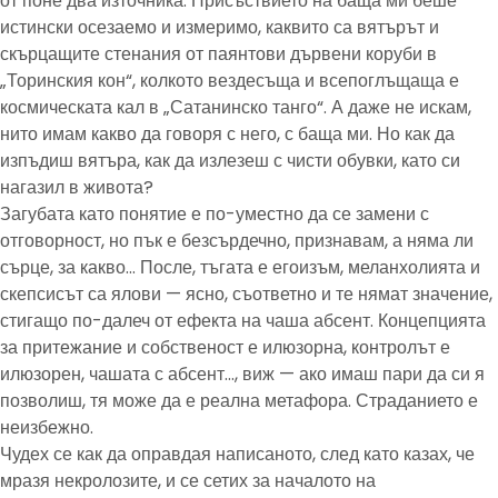
от поне два източника. Присъствието на баща ми беше
истински осезаемо и измеримо, каквито са вятърът и
скърцащите стенания от паянтови дървени коруби в
„Торинския кон“, колкото вездесъща и всепоглъщаща е
космическата кал в „Сатанинско танго“. А даже не искам,
нито имам какво да говоря с него, с баща ми. Но как да
изпъдиш вятъра, как да излезеш с чисти обувки, като си
нагазил в живота?
Загубата като понятие е по-уместно да се замени с
отговорност, но пък е безсърдечно, признавам, а няма ли
сърце, за какво… После, тъгата е егоизъм, меланхолията и
скепсисът са ялови — ясно, съответно и те нямат значение,
стигащо по-далеч от ефекта на чаша абсент. Концепцията
за притежание и собственост е илюзорна, контролът е
илюзорен, чашата с абсент…, виж — ако имаш пари да си я
позволиш, тя може да е реална метафора. Страданието е
неизбежно.
Чудех се как да оправдая написаното, след като казах, че
мразя некролозите, и се сетих за началото на