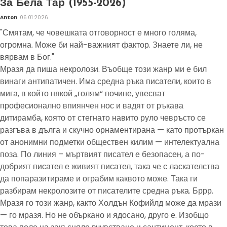
За Бела Тар (1955-2026)
Anton
06.01.2026
"Смятам, че човешката отговорност е много голяма,
огромна. Може би най-важният фактор. Знаете ли, не
вярвам в Бог."
Мразя да пиша некролози. Въобще този жанр ми е бил
винаги антипатичен. Има средна ръка писатели, които в
мига, в който някой „голям“ почине, увесват
професионално впиянчен нос и вадят от ръкава
дитирамба, която от стегнато навито руло чевръсто се
разгъва в дълга и скучно орнаментирана — като протъркан
от анонимни подметки обществен килим — интелектуална
поза. По линия – мъртвият писател е безопасен, а по-
добрият писател е живият писател, така че с ласкателства
да попаразитираме и ограбим каквото може. Така ги
разбирам некролозите от писателите средна ръка. Бррр.
Мразя го този жанр, както Холдън Кофийлд може да мрази
— го мразя. Но не объркано и ядосано, друго е. Изобщо