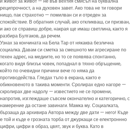
и живот за живот — не във вехтия смисъл на буквална
реципрочност, а на духовен завет. Ако това не ти говори
нищо, пак страхотно — помилван си и отреден за
спокойствие. В обратния случай, ако откликваш, си призван,
и ако се справиш добре, накрая ще имаш светлина, както я
разбира Булгаков, да речем.
Узнах за кончината на Бела Тар от някаква безлична
социалка. Давам си сметка за смешното ми агресиране по
техен адрес, на медиите, но то се появява спонтанно,
когато видя близък човек, попаднал в тяхно обръщение,
който по очевидни причини вече го няма да
противодейства. Гледах тъпо в екрана, както е
обикновеното в такива моменти. Сролирах едно нагоре —
скролирах две надолу — известието не се промени,
напротив, изглеждаше съвсем окончателно и категорично, с
намерение да остане завинаги. Мамка му. Социалката,
бързаща да архивира Автора между две дати — него! Къде
е той и къде е грозната торба от джуркащи се електроннно
цифри, цифри в образ, цвят, звук и буква. Като в