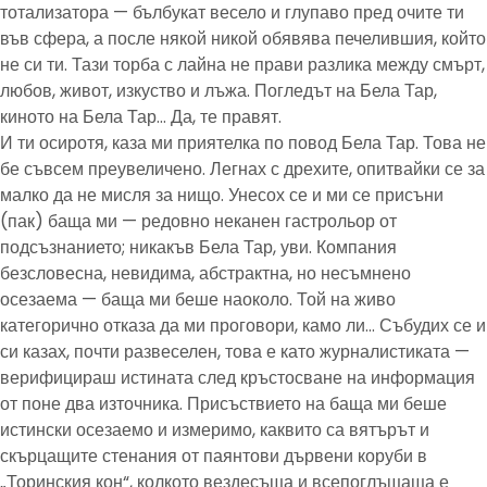
тотализатора — бълбукат весело и глупаво пред очите ти
във сфера, а после някой никой обявява печелившия, който
не си ти. Тази торба с лайна не прави разлика между смърт,
любов, живот, изкуство и лъжа. Погледът на Бела Тар,
киното на Бела Тар… Да, те правят.
И ти осиротя, каза ми приятелка по повод Бела Тар. Това не
бе съвсем преувеличено. Легнах с дрехите, опитвайки се за
малко да не мисля за нищо. Унесох се и ми се присъни
(пак) баща ми — редовно неканен гастрольор от
подсъзнанието; никакъв Бела Тар, уви. Компания
безсловесна, невидима, абстрактна, но несъмнено
осезаема — баща ми беше наоколо. Той на живо
категорично отказа да ми проговори, камо ли… Събудих се и
си казах, почти развеселен, това е като журналистиката —
верифицираш истината след кръстосване на информация
от поне два източника. Присъствието на баща ми беше
истински осезаемо и измеримо, каквито са вятърът и
скърцащите стенания от паянтови дървени коруби в
„Торинския кон“, колкото вездесъща и всепоглъщаща е