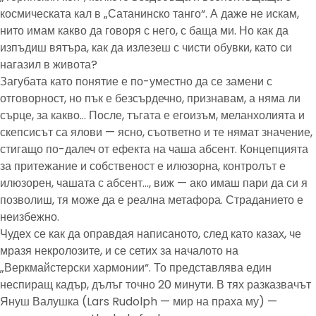
космическата кал в „Сатанинско танго“. А даже не искам,
нито имам какво да говоря с него, с баща ми. Но как да
изпъдиш вятъра, как да излезеш с чисти обувки, като си
нагазил в живота?
Загубата като понятие е по-уместно да се замени с
отговорност, но пък е безсърдечно, признавам, а няма ли
сърце, за какво… После, тъгата е егоизъм, меланхолията и
скепсисът са ялови — ясно, съответно и те нямат значение,
стигащо по-далеч от ефекта на чаша абсент. Концепцията
за притежание и собственост е илюзорна, контролът е
илюзорен, чашата с абсент…, виж — ако имаш пари да си я
позволиш, тя може да е реална метафора. Страданието е
неизбежно.
Чудех се как да оправдая написаното, след като казах, че
мразя некролозите, и се сетих за началото на
„Веркмайстерски хармонии“. То представлява един
неспиращ кадър, дълъг точно 20 минути. В тях разказвачът
Януш Валушка (Lars Rudolph — мир на праха му) —