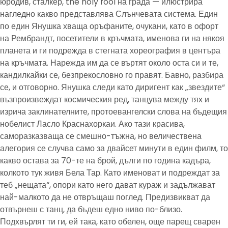
юродив, сталкер, the holy fool на града — илюстрира
нагледно какво представлява Слънчевата система. Един
по един Янушка хваща оръфаните, очукани, като в офорт
на Рембрандт, посетители в кръчмата, именова ги на някоя
планета и ги подрежда в стегната хореография в центъра
на кръчмата. Нарежда им да се въртят около оста си и те,
кандилкайки се, безпрекословно го правят. Бавно, разбира
се, и отговорно. Янушка следи като диригент как „звездите“
възпроизвеждат космическия ред, танцува между тях и
изрича заклинателните, протоевангелски слова на бъдещия
нобелист Ласло Краснахоркаи. Ако тази красива,
саморазказваща се смешно-тъжна, но величествена
алегория се случва само за двайсет минути в един филм, то
какво остава за 70-те на брой, дълги по година кадъра,
колкото тук живя Бела Тар. Като именоват и подреждат за
теб „нещата“, опори като него дават кураж и задължават
най-малкото да не отвръщаш поглед. Предизвикват да
отвърнеш с танц, да бъдеш едно ниво по-близо.
Подхвърлят ти ги, ей така, като обелен, още парещ сварен