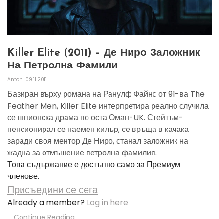
Killer Elite (2011) – Де Ниро Заложник
На Петролна Фамили
Anton
09.11.2011
Базиран върху романа на Ранулф Файнс от 91-ва The
Feather Men, Killer Elite интерпретира реално случила
се шпионска драма по оста Оман-UK. Стейтъм-
пенсионирал се наемен килър, се връща в качака
заради своя ментор Де Ниро, станал заложник на
жадна за отмъщение петролна фамилия.
Това съдържание е достъпно само за Премиум
членове.
Присъедини се сега
Already a member?
Log in here
Continue Reading