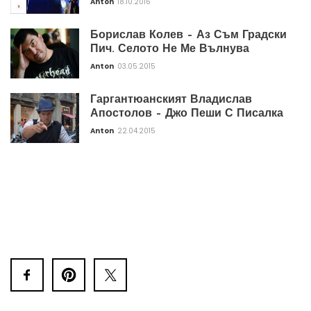
Anton
18.10.2016
Борислав Колев – Аз Съм Градски
Пич. Селото Не Ме Вълнува
Anton
03.05.2015
Гаргантюанският Владислав
Апостолов – Джо Пеши С Писалка
Anton
22.04.2015