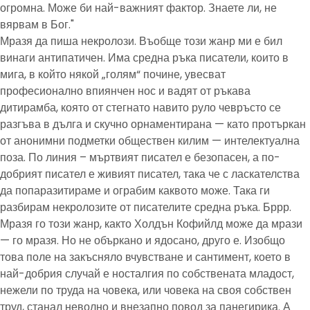
огромна. Може би най-важният фактор. Знаете ли, не
вярвам в Бог."
Мразя да пиша некролози. Въобще този жанр ми е бил
винаги антипатичен. Има средна ръка писатели, които в
мига, в който някой „голям“ почине, увесват
професионално впиянчен нос и вадят от ръкава
дитирамба, която от стегнато навито руло чевръсто се
разгъва в дълга и скучно орнаментирана — като протъркан
от анонимни подметки обществен килим — интелектуална
поза. По линия – мъртвият писател е безопасен, а по-
добрият писател е живият писател, така че с ласкателства
да попаразитираме и ограбим каквото може. Така ги
разбирам некролозите от писателите средна ръка. Бррр.
Мразя го този жанр, както Холдън Кофийлд може да мрази
— го мразя. Но не объркано и ядосано, друго е. Изобщо
това поле на закъсняло вчувстване и сантимент, което в
най-добрия случай е носталгия по собствената младост,
нежели по труда на човека, или човека на своя собствен
труд, станал неволно и внезапно повод за панегирика. А