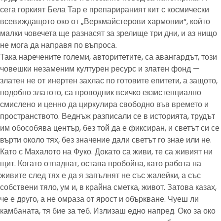
сега горкият Бела Тар е препарираният кит с космически
всевиждащото око от „Веркмайстерови хармонии“, който
малки човечета ще разнасят за зрелище три дни, и аз нищо
не мога да направя по въпроса.
Така наречените големи, авторитетите, са авангардът, този
човешки незаменим културен ресурс и златен фонд —
златен не от инертен захлас по готовите епитети, а защото,
подобно златото, са проводник всичко екзистенциално
смислено и ценно да циркулира свободно във времето и
пространството. Веднъж разписали се в историята, трудът
им обособява център, без той да е фиксиран, и светът си се
върти около тях, без значение дали светът го знае или не.
Като с Махалото на Фуко. Докато са живи, те са живият ни
щит. Когато отпаднат, остава пробойна, като работа на
живите след тях е да я запълнят не със жалейки, а със
собствени тяло, ум и, в крайна сметка, живот. Затова казах,
че е друго, а не омраза от ярост и объркване. Чуеш ли
камбаната, тя бие за теб. Излизаш едно напред. Око за око