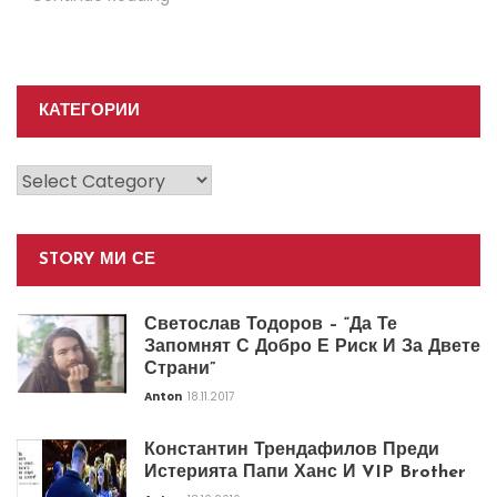
КАТЕГОРИИ
Категории
STORY МИ СЕ
Светослав Тодоров – “Да Те
Запомнят С Добро Е Риск И За Двете
Страни”
Anton
18.11.2017
Константин Трендафилов Преди
Истерията Папи Ханс И VIP Brother