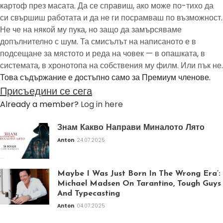
картоф през масата. Да се справиш, ако може по-тихо да
си свършиш работата и да не ги посрамваш по възможност.
Не че на някой му пука, но защо да замърсяваме
допълнително с шум. Та смисълът на написаното е в
подсещане за мястото и реда на човек — в опашката, в
системата, в хронотопа на собствения му филм. Или пък не.
Това съдържание е достъпно само за Премиум членове.
Присъедини се сега
Already a member?
Log in here
Знам Какво Направи Миналото Лято
Anton
24.07.2025
Maybe I Was Just Born In The Wrong Era’:
Michael Madsen On Tarantino, Tough Guys
And Typecasting
Anton
04.07.2025