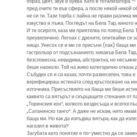
образ, цвят, звук и буква. Като в тотализатора 
пред очите ти във сфера, а после някой никой 
не си ти. Тази торба с лайна не прави разлика м
изкуство и лъжа. Погледът на Бела Тар, киното н
И ти осиротя, каза ми приятелка по повод Бела 
преувеличено. Легнах с дрехите, опитвайки се з
нищо. Унесох се и ми се присъни (пак) баща м
гастрольор от подсъзнанието; никакъв Бела Тар
безсловесна, невидима, абстрактна, но несъмн
беше наоколо. Той на живо категорично отказа 
Събудих се и си казах, почти развеселен, това 
верифицираш истината след кръстосване на ин
източника. Присъствието на баща ми беше исти
каквито са вятърът и скърцащите стенания от п
„Торинския кон“, колкото вездесъща и всепоглъ
„Сатанинско танго“. А даже не искам, нито имам 
баща ми. Но как да изпъдиш вятъра, как да излез
нагазил в живота?
Загубата като понятие е по-уместно да се замен