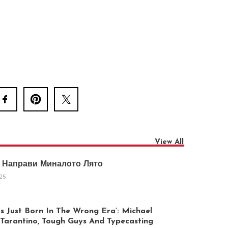
View All
 Направи Миналото Лято
025
 Just Born In The Wrong Era’: Michael
arantino, Tough Guys And Typecasting