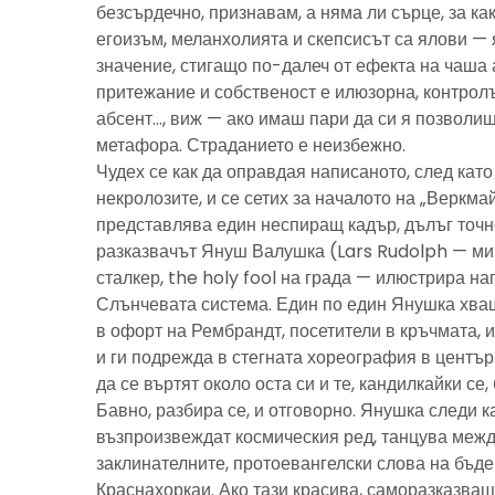
безсърдечно, признавам, а няма ли сърце, за ка
егоизъм, меланхолията и скепсисът са ялови — 
значение, стигащо по-далеч от ефекта на чаша 
притежание и собственост е илюзорна, контролъ
абсент…, виж — ако имаш пари да си я позволиш
метафора. Страданието е неизбежно.
Чудех се как да оправдая написаното, след като 
некролозите, и се сетих за началото на „Веркма
представлява един неспиращ кадър, дълъг точно
разказвачът Януш Валушка (Lars Rudolph — ми
сталкер, the holy fool на града — илюстрира н
Слънчевата система. Един по един Янушка хващ
в офорт на Рембрандт, посетители в кръчмата, 
и ги подрежда в стегната хореография в центъ
да се въртят около оста си и те, кандилкайки се
Бавно, разбира се, и отговорно. Янушка следи к
възпроизвеждат космическия ред, танцува межд
заклинателните, протоевангелски слова на бъд
Краснахоркаи. Ако тази красива, саморазказва