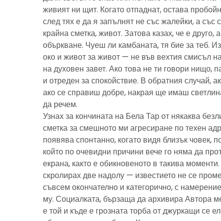
живият ни щит. Когато отпаднат, остава пробойн
след тях е да я запълнят не със жалейки, а със с
крайна сметка, живот. Затова казах, че е друго, 
объркване. Чуеш ли камбаната, тя бие за теб. И
око и живот за живот — не във вехтия смисъл н
на духовен завет. Ако това не ти говори нищо, 
и отреден за спокойствие. В обратния случай, ак
ако се справиш добре, накрая ще имаш светлина
да речем.
Узнах за кончината на Бела Тар от някаква без
сметка за смешното ми агресиране по техен адре
появява спонтанно, когато видя близък човек, 
който по очевидни причини вече го няма да про
екрана, както е обикновеното в такива моменти
скролирах две надолу — известието не се пром
съвсем окончателно и категорично, с намерение
му. Социалката, бързаща да архивира Автора м
е той и къде е грозната торба от джуркащи се 