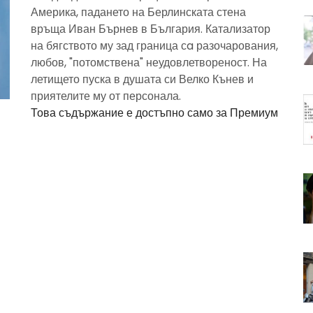
Америка, падането на Берлинската стена
връща Иван Бърнев в България. Катализатор
на бягството му зад граница сa разочарования,
любов, "потомствена" неудовлетвореност. На
летището пуска в душата си Велко Кънев и
приятелите му от персонала.
Това съдържание е достъпно само за Премиум