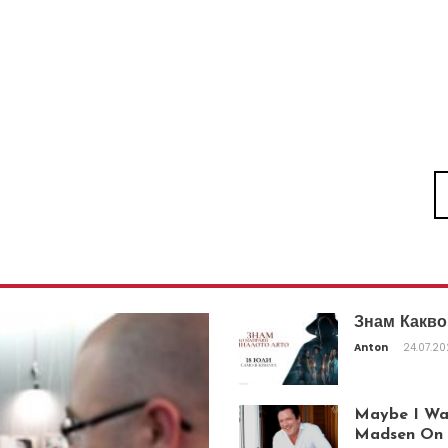
Знам Какво
Anton
24.07.2
Maybe I Was
Madsen On T