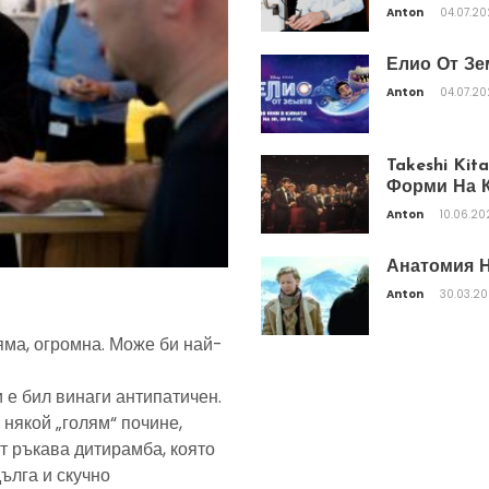
Anton
04.07.2
Елио От Зе
Anton
04.07.2
Takeshi Ki
Форми На К
Anton
10.06.20
Анатомия Н
Anton
30.03.2
яма, огромна. Може би най-
 е бил винаги антипатичен.
 някой „голям“ почине,
т ръкава дитирамба, която
дълга и скучно