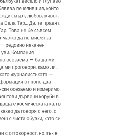
— бълбукат весело и глупаво
обявява печелившия, който
ежду смърт, любов, живот,
а Бела Тар… Да, те правят.
Тар. Това не бе съвсем
а малко да не мисля за
и — редовно неканен
, уви. Компания
ено осезаема — баща ми
да ми проговори, камо ли…
е като журналистиката —
формация от поне два
нски осезаемо и измеримо,
аянтови дървени коруби в
щаща е космическата кал в
какво да говоря с него, с
еш с чисти обувки, като си
и с отговорност, но пък е