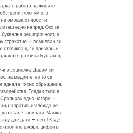
а, като работа на живите
обствени тяло, ум и, в
а не омраза от ярост и
злизаш едно напред. Око за
а буквална реципрочност, а
пак страхотно — помилван си
о откликваш, си призван, и
, както я разбира Булгаков,
лична социалка. Давам си
с, на медиите, но то се
попаднал в тяхно обръщение,
тиводейства. Гледах тъпо в
. Сролирах едно нагоре —
ени, напротив, изглеждаше
 да остане завинаги. Мамка
ежду две дати — него! Къде
електроннно цифри, цифри в