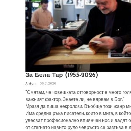
За Бела Тар (1955-2026)
Anton
06.01.2026
"Смятам, че човешката отговорност е много гол
важният фактор. Знаете ли, не вярвам в Бог."
Мразя да пиша некролози. Въобще този жанр ми
Има средна ръка писатели, които в мига, в който
увесват професионално впиянчен нос и вадят о
от стегнато навито руло чевръсто се разгъва в 