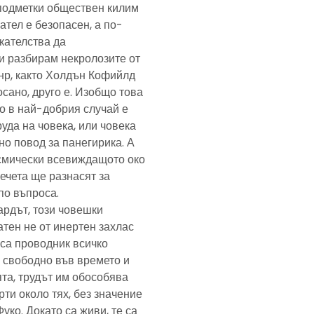
подметки обществен килим
ател е безопасен, а по-
скателства да
и разбирам некролозите от
анр, както Холдън Кофийлд
сано, друго е. Изобщо това
то в най-добрия случай е
уда на човека, или човека
но повод за панегирика. А
осмически всевиждащото око
ечета ще разнасят за
по въпроса.
ардът, този човешки
тен не от инертен захлас
, са проводник всичко
 свободно във времето и
та, трудът им обособява
рти около тях, без значение
Фуко. Докато са живи, те са