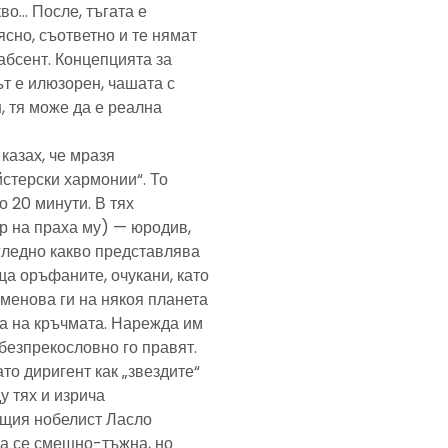
кво… После, тъгата е
ясно, съответно и те нямат
абсент. Концепцията за
т е илюзорен, чашата с
, тя може да е реална
казах, че мразя
йстерски хармонии“. То
 20 минути. В тях
р на праха му) — юродив,
агледно какво представлява
а оръфаните, очукани, като
именова ги на някоя планета
ра на кръчмата. Нарежда им
, безпрекословно го правят.
ато диригент как „звездите“
у тях и изрича
ещия нобелист Ласло
ща се смешно-тъжна, но