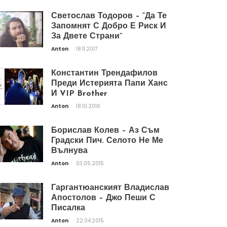
Светослав Тодоров – “Да Те
Запомнят С Добро Е Риск И
За Двете Страни”
Anton
18.11.2017
Константин Трендафилов
Преди Истерията Папи Ханс
И VIP Brother
Anton
18.10.2016
Борислав Колев – Аз Съм
Градски Пич. Селото Не Ме
Вълнува
Anton
03.05.2015
Гаргантюанският Владислав
Апостолов – Джо Пеши С
Писалка
Anton
22.04.2015