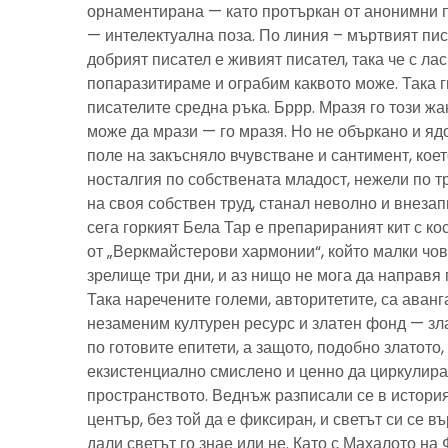
орнаментирана — като протъркан от анонимни 
— интелектуална поза. По линия – мъртвият пис
добрият писател е живият писател, така че с ла
попаразитираме и ограбим каквото може. Така г
писателите средна ръка. Бррр. Мразя го този ж
може да мрази — го мразя. Но не объркано и ядо
поле на закъсняло вчувстване и сантимент, кое
носталгия по собствената младост, нежели по тр
на своя собствен труд, станал неволно и внезап
сега горкият Бела Тар е препарираният кит с к
от „Веркмайстерови хармонии“, който малки чов
зрелище три дни, и аз нищо не мога да направя 
Така наречените големи, авторитетите, са аванг
незаменим културен ресурс и златен фонд — зла
по готовите епитети, а защото, подобно златото
екзистенциално смислено и ценно да циркулира
пространството. Веднъж разписали се в история
център, без той да е фиксиран, и светът си се въ
дали светът го знае или не. Като с Махалото на 