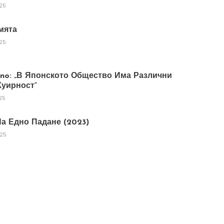
025
мята
025
tano: „В Японското Общество Има Различни
уирност“
25
а Едно Падане (2023)
025