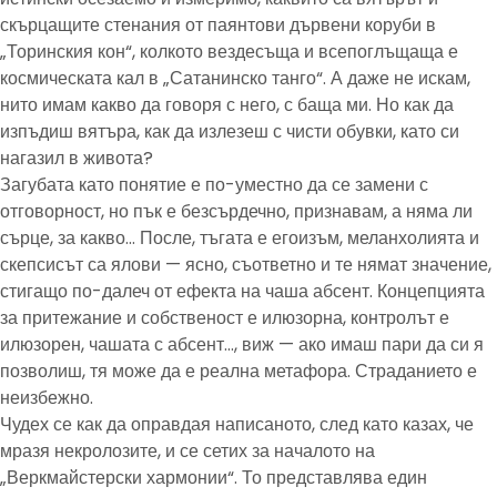
скърцащите стенания от паянтови дървени коруби в
„Торинския кон“, колкото вездесъща и всепоглъщаща е
космическата кал в „Сатанинско танго“. А даже не искам,
нито имам какво да говоря с него, с баща ми. Но как да
изпъдиш вятъра, как да излезеш с чисти обувки, като си
нагазил в живота?
Загубата като понятие е по-уместно да се замени с
отговорност, но пък е безсърдечно, признавам, а няма ли
сърце, за какво… После, тъгата е егоизъм, меланхолията и
скепсисът са ялови — ясно, съответно и те нямат значение,
стигащо по-далеч от ефекта на чаша абсент. Концепцията
за притежание и собственост е илюзорна, контролът е
илюзорен, чашата с абсент…, виж — ако имаш пари да си я
позволиш, тя може да е реална метафора. Страданието е
неизбежно.
Чудех се как да оправдая написаното, след като казах, че
мразя некролозите, и се сетих за началото на
„Веркмайстерски хармонии“. То представлява един