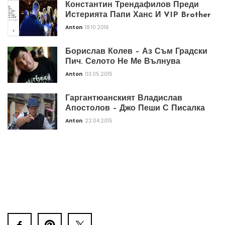
Константин Трендафилов Преди
Истерията Папи Ханс И VIP Brother
Anton
18.10.2016
Борислав Колев – Аз Съм Градски
Пич. Селото Не Ме Вълнува
Anton
03.05.2015
Гаргантюанският Владислав
Апостолов – Джо Пеши С Писалка
Anton
22.04.2015