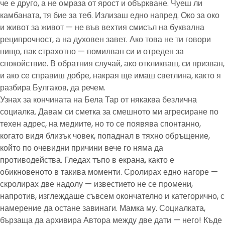
че е друго, а не омраза от ярост и объркване. Чуеш ли
камбаната, тя бие за теб. Излизаш едно напред. Око за око
и живот за живот — не във вехтия смисъл на буквална
реципрочност, а на духовен завет. Ако това не ти говори
нищо, пак страхотно — помилван си и отреден за
спокойствие. В обратния случай, ако откликваш, си призван,
и ако се справиш добре, накрая ще имаш светлина, както я
разбира Булгаков, да речем.
Узнах за кончината на Бела Тар от някаква безлична
социалка. Давам си сметка за смешното ми агресиране по
техен адрес, на медиите, но то се появява спонтанно,
когато видя близък човек, попаднал в тяхно обръщение,
който по очевидни причини вече го няма да
противодейства. Гледах тъпо в екрана, както е
обикновеното в такива моменти. Сролирах едно нагоре —
скролирах две надолу — известието не се промени,
напротив, изглеждаше съвсем окончателно и категорично, с
намерение да остане завинаги. Мамка му. Социалката,
бързаща да архивира Автора между две дати — него! Къде