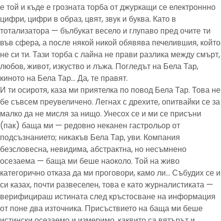
е той и къде е грозната торба от джуркащи се електроннно
цифри, цифри в образ, цвят, звук и буква. Като в
тотализатора — бълбукат весело и глупаво пред очите ти
във сфера, а после някой никой обявява печелившия, който
не си ти. Тази торба с лайна не прави разлика между смърт,
любов, живот, изкуство и лъжа. Погледът на Бела Тар,
киното на Бела Тар… Да, те правят.
И ти осиротя, каза ми приятелка по повод Бела Тар. Това не
бе съвсем преувеличено. Легнах с дрехите, опитвайки се за
малко да не мисля за нищо. Унесох се и ми се присъни
(пак) баща ми — редовно неканен гастрольор от
подсъзнанието; никакъв Бела Тар, уви. Компания
безсловесна, невидима, абстрактна, но несъмнено
осезаема — баща ми беше наоколо. Той на живо
категорично отказа да ми проговори, камо ли… Събудих се и
си казах, почти развеселен, това е като журналистиката —
верифицираш истината след кръстосване на информация
от поне два източника. Присъствието на баща ми беше
истински осезаемо и измеримо, каквито са вятърът и