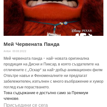
Мей Червената Панда
Anton
03.03.2022
Мей червената панда - най-новата оригинална
продукция на Дисни и Пиксар, в която създателите на
отличените с „Оскар“ за най-добър анимационен филм
Отвътре навън и Феноменалните ни предлагат
забележителен, изпълнен с много въображение и хумор
поглед към порастването.
Това съдържание е достъпно само за Премиум
членове.
Присъедини се сега