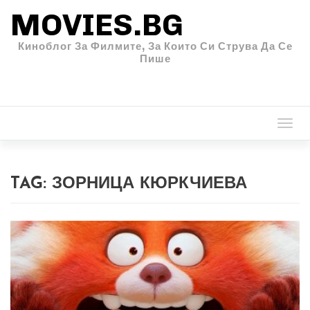
MOVIES.BG
Киноблог За Филмите, За Които Си Струва Да Се
Пише
Togg
navi
TAG:
ЗОРНИЦА КЮРКЧИЕВА