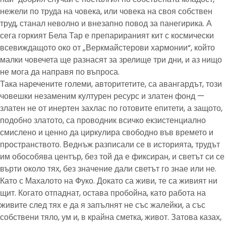
нежели по труда на човека, или човека на своя собствен
труд, станал неволно и внезапно повод за панегирика. А
сега горкият Бела Тар е препарираният кит с космически
всевиждащото око от „Веркмайстерови хармонии“, който
малки човечета ще разнасят за зрелище три дни, и аз нищо
не мога да направя по въпроса.
Така наречените големи, авторитетите, са авангардът, този
човешки незаменим културен ресурс и златен фонд —
златен не от инертен захлас по готовите епитети, а защото,
подобно златото, са проводник всичко екзистенциално
смислено и ценно да циркулира свободно във времето и
пространството. Веднъж разписали се в историята, трудът
им обособява център, без той да е фиксиран, и светът си се
върти около тях, без значение дали светът го знае или не.
Като с Махалото на Фуко. Докато са живи, те са живият ни
щит. Когато отпаднат, остава пробойна, като работа на
живите след тях е да я запълнят не със жалейки, а със
собствени тяло, ум и, в крайна сметка, живот. Затова казах,