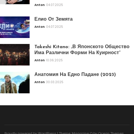
Anton
04.07.2025
Елио От Земята
Anton
04.07.2025
Takeshi Kitano: „В Японското Общество
Има Различни Форми На Куирност“
Anton
10.06.2025
Анатомия На Едно Падане (2023)
Anton
30.03.2025
Proudly powered by WordPress
|
Theme: Magazine O by
Ocean Themes
.