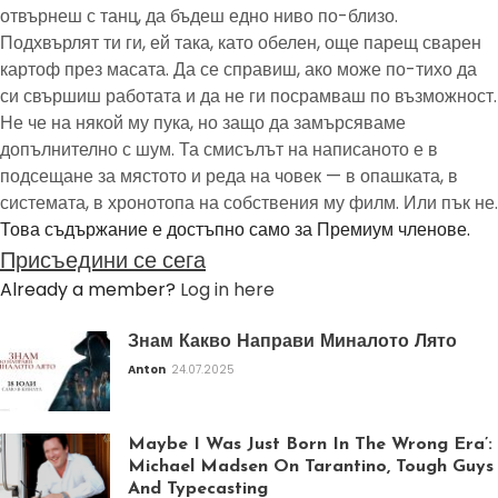
отвърнеш с танц, да бъдеш едно ниво по-близо.
Подхвърлят ти ги, ей така, като обелен, още парещ сварен
картоф през масата. Да се справиш, ако може по-тихо да
си свършиш работата и да не ги посрамваш по възможност.
Не че на някой му пука, но защо да замърсяваме
допълнително с шум. Та смисълът на написаното е в
подсещане за мястото и реда на човек — в опашката, в
системата, в хронотопа на собствения му филм. Или пък не.
Това съдържание е достъпно само за Премиум членове.
Присъедини се сега
Already a member?
Log in here
Знам Какво Направи Миналото Лято
Anton
24.07.2025
Maybe I Was Just Born In The Wrong Era’:
Michael Madsen On Tarantino, Tough Guys
And Typecasting