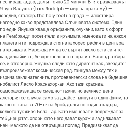
неспиращ кадър, дълъг точно 20 минути. В тях разказвачът
Януш Валушка (Lars Rudolph — мир на праха му) —
юродив, сталкер, the holy fool на града — илюстрира
нагледно какво представлява Слънчевата система. Един
по един Янушка хваща оръфаните, очукани, като в офорт
на Рембрандт, посетители в кръчмата, именова ги на някоя
планета и ги подрежда в стегната хореография в центъра
на кръчмата. Нарежда им да се въртят около оста си и те,
кандилкайки се, безпрекословно го правят. Бавно, разбира
се, и отговорно. Янушка следи като диригент как „звездите“
възпроизвеждат космическия ред, танцува между тях и
изрича заклинателните, протоевангелски слова на бъдещия
нобелист Ласло Краснахоркаи. Ако тази красива,
саморазказваща се смешно-тъжна, но величествена
алегория се случва само за двайсет минути в един филм, то
какво остава за 70-те на брой, дълги по година кадъра,
колкото тук живя Бела Тар. Като именоват и подреждат за
теб „нещата“, опори като него дават кураж и задължават
най-малкото да не отвръщаш поглед. Предизвикват да