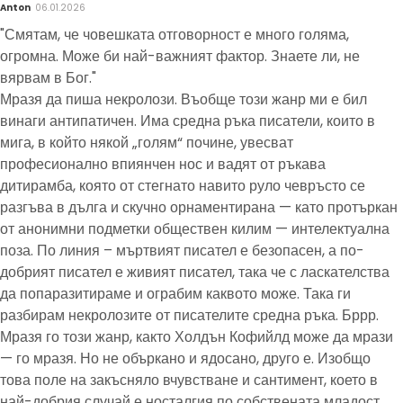
Anton
06.01.2026
"Смятам, че човешката отговорност е много голяма,
огромна. Може би най-важният фактор. Знаете ли, не
вярвам в Бог."
Мразя да пиша некролози. Въобще този жанр ми е бил
винаги антипатичен. Има средна ръка писатели, които в
мига, в който някой „голям“ почине, увесват
професионално впиянчен нос и вадят от ръкава
дитирамба, която от стегнато навито руло чевръсто се
разгъва в дълга и скучно орнаментирана — като протъркан
от анонимни подметки обществен килим — интелектуална
поза. По линия – мъртвият писател е безопасен, а по-
добрият писател е живият писател, така че с ласкателства
да попаразитираме и ограбим каквото може. Така ги
разбирам некролозите от писателите средна ръка. Бррр.
Мразя го този жанр, както Холдън Кофийлд може да мрази
— го мразя. Но не объркано и ядосано, друго е. Изобщо
това поле на закъсняло вчувстване и сантимент, което в
най-добрия случай е носталгия по собствената младост,