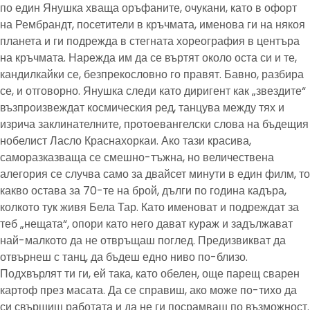
по един Янушка хваща оръфаните, очукани, като в офорт
на Рембрандт, посетители в кръчмата, именова ги на някоя
планета и ги подрежда в стегната хореография в центъра
на кръчмата. Нарежда им да се въртят около оста си и те,
кандилкайки се, безпрекословно го правят. Бавно, разбира
се, и отговорно. Янушка следи като диригент как „звездите“
възпроизвеждат космическия ред, танцува между тях и
изрича заклинателните, протоевангелски слова на бъдещия
нобелист Ласло Краснахоркаи. Ако тази красива,
саморазказваща се смешно-тъжна, но величествена
алегория се случва само за двайсет минути в един филм, то
какво остава за 70-те на брой, дълги по година кадъра,
колкото тук живя Бела Тар. Като именоват и подреждат за
теб „нещата“, опори като него дават кураж и задължават
най-малкото да не отвръщаш поглед. Предизвикват да
отвърнеш с танц, да бъдеш едно ниво по-близо.
Подхвърлят ти ги, ей така, като обелен, още парещ сварен
картоф през масата. Да се справиш, ако може по-тихо да
си свършиш работата и да не ги посрамваш по възможност.