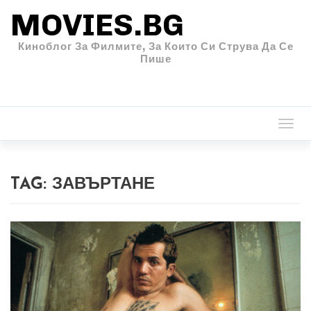
MOVIES.BG
Киноблог За Филмите, За Които Си Струва Да Се
Пише
Togg
navi
TAG:
ЗАВЪРТАНЕ