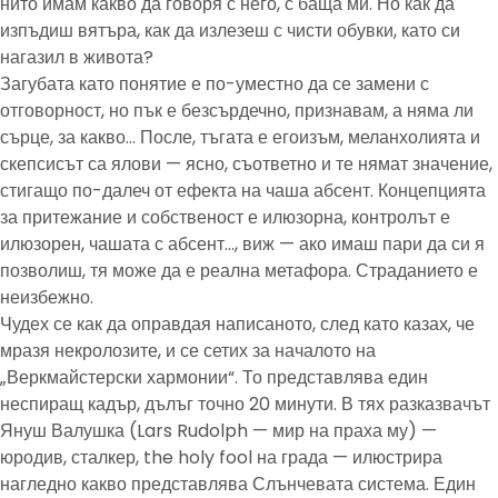
нито имам какво да говоря с него, с баща ми. Но как да
изпъдиш вятъра, как да излезеш с чисти обувки, като си
нагазил в живота?
Загубата като понятие е по-уместно да се замени с
отговорност, но пък е безсърдечно, признавам, а няма ли
сърце, за какво… После, тъгата е егоизъм, меланхолията и
скепсисът са ялови — ясно, съответно и те нямат значение,
стигащо по-далеч от ефекта на чаша абсент. Концепцията
за притежание и собственост е илюзорна, контролът е
илюзорен, чашата с абсент…, виж — ако имаш пари да си я
позволиш, тя може да е реална метафора. Страданието е
неизбежно.
Чудех се как да оправдая написаното, след като казах, че
мразя некролозите, и се сетих за началото на
„Веркмайстерски хармонии“. То представлява един
неспиращ кадър, дълъг точно 20 минути. В тях разказвачът
Януш Валушка (Lars Rudolph — мир на праха му) —
юродив, сталкер, the holy fool на града — илюстрира
нагледно какво представлява Слънчевата система. Един