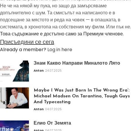
Не че на някой му пука, но защо да замърсяваме
допълнително с шум. Та смисълът на написаното е в
подсещане за мястото и реда на човек — в опашката, в
системата, в хронотопа на собствения му филм. Или пък не.
Това съдържание е достъпно само за Премиум членове.
Присъедини се сега
Already a member?
Log in here
Знам Какво Направи Миналото Лято
Anton
24.07.2025
Maybe I Was Just Born In The Wrong Era’:
Michael Madsen On Tarantino, Tough Guys
And Typecasting
Anton
04.07.2025
Елио От Земята
Anton
04.07.2025