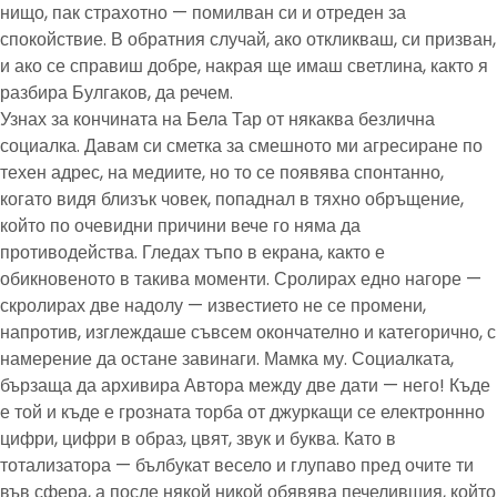
нищо, пак страхотно — помилван си и отреден за
спокойствие. В обратния случай, ако откликваш, си призван,
и ако се справиш добре, накрая ще имаш светлина, както я
разбира Булгаков, да речем.
Узнах за кончината на Бела Тар от някаква безлична
социалка. Давам си сметка за смешното ми агресиране по
техен адрес, на медиите, но то се появява спонтанно,
когато видя близък човек, попаднал в тяхно обръщение,
който по очевидни причини вече го няма да
противодейства. Гледах тъпо в екрана, както е
обикновеното в такива моменти. Сролирах едно нагоре —
скролирах две надолу — известието не се промени,
напротив, изглеждаше съвсем окончателно и категорично, с
намерение да остане завинаги. Мамка му. Социалката,
бързаща да архивира Автора между две дати — него! Къде
е той и къде е грозната торба от джуркащи се електроннно
цифри, цифри в образ, цвят, звук и буква. Като в
тотализатора — бълбукат весело и глупаво пред очите ти
във сфера, а после някой никой обявява печелившия, който