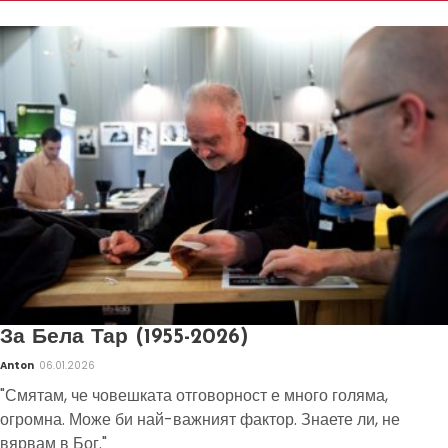
За Бела Тар (1955-2026)
Anton
06.01.2026
"Смятам, че човешката отговорност е много голяма,
огромна. Може би най-важният фактор. Знаете ли, не
вярвам в Бог."