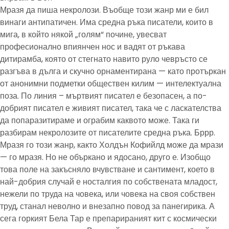
Мразя да пиша некролози. Въобще този жанр ми е бил
винаги антипатичен. Има средна ръка писатели, които в
мига, в който някой „голям“ почине, увесват
професионално впиянчен нос и вадят от ръкава
дитирамба, която от стегнато навито руло чевръсто се
разгъва в дълга и скучно орнаментирана — като протъркан
от анонимни подметки обществен килим — интелектуална
поза. По линия – мъртвият писател е безопасен, а по-
добрият писател е живият писател, така че с ласкателства
да попаразитираме и ограбим каквото може. Така ги
разбирам некролозите от писателите средна ръка. Бррр.
Мразя го този жанр, както Холдън Кофийлд може да мрази
— го мразя. Но не объркано и ядосано, друго е. Изобщо
това поле на закъсняло вчувстване и сантимент, което в
най-добрия случай е носталгия по собствената младост,
нежели по труда на човека, или човека на своя собствен
труд, станал неволно и внезапно повод за панегирика. А
сега горкият Бела Тар е препарираният кит с космически