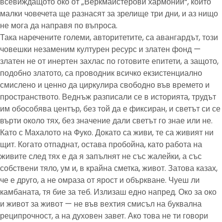
всевиждащото око от „Веркмайстерови хармонии“, който
малки човечета ще разнасят за зрелище три дни, и аз нищо
не мога да направя по въпроса.
Така наречените големи, авторитетите, са авангардът, този
човешки незаменим културен ресурс и златен фонд —
златен не от инертен захлас по готовите епитети, а защото,
подобно златото, са проводник всичко екзистенциално
смислено и ценно да циркулира свободно във времето и
пространството. Веднъж разписали се в историята, трудът
им обособява център, без той да е фиксиран, и светът си се
върти около тях, без значение дали светът го знае или не.
Като с Махалото на Фуко. Докато са живи, те са живият ни
щит. Когато отпаднат, остава пробойна, като работа на
живите след тях е да я запълнят не със жалейки, а със
собствени тяло, ум и, в крайна сметка, живот. Затова казах,
че е друго, а не омраза от ярост и объркване. Чуеш ли
камбаната, тя бие за теб. Излизаш едно напред. Око за око
и живот за живот — не във вехтия смисъл на буквална
реципрочност, а на духовен завет. Ако това не ти говори