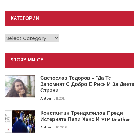
КАТЕГОРИИ
Категории
STORY МИ СЕ
Светослав Тодоров – “Да Те
Запомнят С Добро Е Риск И За Двете
Страни”
Anton
18.11.2017
Константин Трендафилов Преди
Истерията Папи Ханс И VIP Brother
Anton
18.10.2016