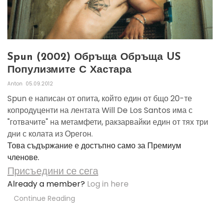
Spun (2002) Обръща Обръща US
Популизмите С Хастара
Anton
05.09.2012
Spun е написан от опита, който един от бщо 20-те
копродуценти на лентата Will De Los Santos има с
"готвачите" на метамфети, ракзарвайки един от тях три
дни с колата из Орегон.
Това съдържание е достъпно само за Премиум
членове.
Присъедини се сега
Already a member?
Log in here
Continue Reading