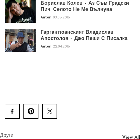
Борислав Колев – Аз Съм Градски
Пич. Селото Не Ме Вълнува
Anton
03.05.2015
Гаргантюанският Владислав
Апостолов – Джо Пеши С Писалка
Anton
22.04.2015
Други
View All