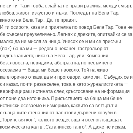
не си ти. Тази торба с лайна не прави разлика между смърт,
любов, живот, изкуство и лъжа. Погледът на Бела Тар,
киното на Бела Тар… Да, те правят.
И ти осиротя, каза ми приятелка по повод Бела Тар. Това не
бе съвсем преувеличено. Легнах с дрехите, опитвайки се за
малко да не мисля за нищо. Унесох се и ми се присъни
(пак) баща ми — редовно неканен гастрольор от
подсъзнанието; никакъв Бела Тар, уви. Компания
безсловесна, невидима, абстрактна, но несъмнено
осезаема — баща ми беше наоколо. Той на живо
категорично отказа да ми проговори, камо ли… Събудих се и
си казах, почти развеселен, това е като журналистиката —
верифицираш истината след кръстосване на информация
от поне два източника. Присъствието на баща ми беше
истински осезаемо и измеримо, каквито са вятърът и
скърцащите стенания от паянтови дървени коруби в
„Торинския кон“, колкото вездесъща и всепоглъщаща е
космическата кал в „Сатанинско танго“. А даже не искам,