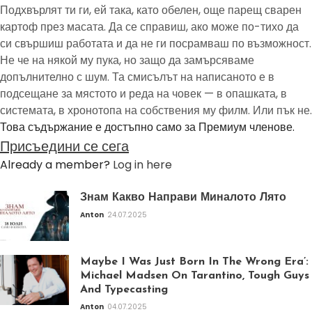
Подхвърлят ти ги, ей така, като обелен, още парещ сварен
картоф през масата. Да се справиш, ако може по-тихо да
си свършиш работата и да не ги посрамваш по възможност.
Не че на някой му пука, но защо да замърсяваме
допълнително с шум. Та смисълът на написаното е в
подсещане за мястото и реда на човек — в опашката, в
системата, в хронотопа на собствения му филм. Или пък не.
Това съдържание е достъпно само за Премиум членове.
Присъедини се сега
Already a member?
Log in here
Знам Какво Направи Миналото Лято
Anton
24.07.2025
Maybe I Was Just Born In The Wrong Era’:
Michael Madsen On Tarantino, Tough Guys
And Typecasting
Anton
04.07.2025