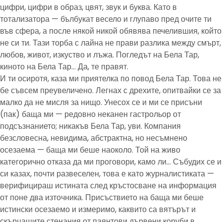
цифри, цифри в образ, цвят, звук и буква. Като в
тотализатора — бълбукат весело и глупаво пред очите ти
във сфера, а после някой никой обявява печелившия, който
не си ти. Тази торба с лайна не прави разлика между смърт,
любов, живот, изкуство и лъжа. Погледът на Бела Тар,
киното на Бела Тар… Да, те правят.
И ти осиротя, каза ми приятелка по повод Бела Тар. Това не
бе съвсем преувеличено. Легнах с дрехите, опитвайки се за
малко да не мисля за нищо. Унесох се и ми се присъни
(пак) баща ми — редовно неканен гастрольор от
подсъзнанието; никакъв Бела Тар, уви. Компания
безсловесна, невидима, абстрактна, но несъмнено
осезаема — баща ми беше наоколо. Той на живо
категорично отказа да ми проговори, камо ли… Събудих се и
си казах, почти развеселен, това е като журналистиката —
верифицираш истината след кръстосване на информация
от поне два източника. Присъствието на баща ми беше
истински осезаемо и измеримо, каквито са вятърът и
скърцащите стенания от паянтови дървени коруби в