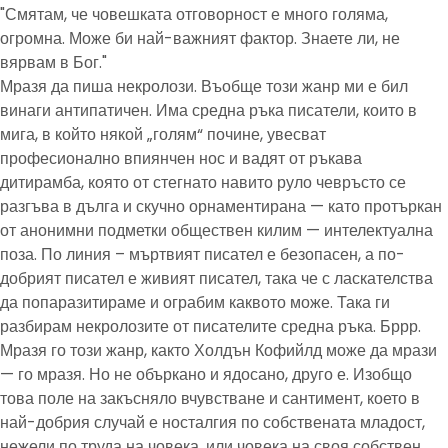
"Смятам, че човешката отговорност е много голяма,
огромна. Може би най-важният фактор. Знаете ли, не
вярвам в Бог."
Мразя да пиша некролози. Въобще този жанр ми е бил
винаги антипатичен. Има средна ръка писатели, които в
мига, в който някой „голям“ почине, увесват
професионално впиянчен нос и вадят от ръкава
дитирамба, която от стегнато навито руло чевръсто се
разгъва в дълга и скучно орнаментирана — като протъркан
от анонимни подметки обществен килим — интелектуална
поза. По линия – мъртвият писател е безопасен, а по-
добрият писател е живият писател, така че с ласкателства
да попаразитираме и ограбим каквото може. Така ги
разбирам некролозите от писателите средна ръка. Бррр.
Мразя го този жанр, както Холдън Кофийлд може да мрази
— го мразя. Но не объркано и ядосано, друго е. Изобщо
това поле на закъсняло вчувстване и сантимент, което в
най-добрия случай е носталгия по собствената младост,
нежели по труда на човека, или човека на своя собствен