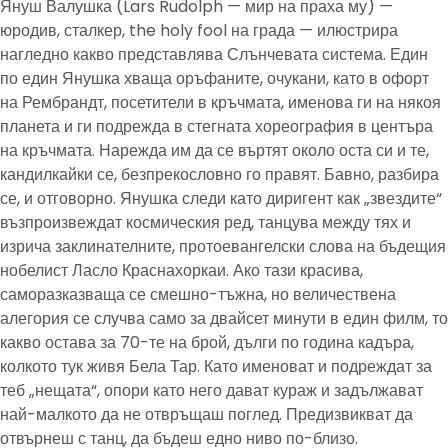
Януш Валушка (Lars Rudolph — мир на праха му) —
юродив, сталкер, the holy fool на града — илюстрира
нагледно какво представлява Слънчевата система. Един
по един Янушка хваща оръфаните, очукани, като в офорт
на Рембрандт, посетители в кръчмата, именова ги на някоя
планета и ги подрежда в стегната хореография в центъра
на кръчмата. Нарежда им да се въртят около оста си и те,
кандилкайки се, безпрекословно го правят. Бавно, разбира
се, и отговорно. Янушка следи като диригент как „звездите“
възпроизвеждат космическия ред, танцува между тях и
изрича заклинателните, протоевангелски слова на бъдещия
нобелист Ласло Краснахоркаи. Ако тази красива,
саморазказваща се смешно-тъжна, но величествена
алегория се случва само за двайсет минути в един филм, то
какво остава за 70-те на брой, дълги по година кадъра,
колкото тук живя Бела Тар. Като именоват и подреждат за
теб „нещата“, опори като него дават кураж и задължават
най-малкото да не отвръщаш поглед. Предизвикват да
отвърнеш с танц, да бъдеш едно ниво по-близо.