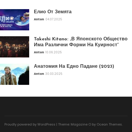
Елио От Земята
Anton
04.07.2025
Takeshi Kitano: „В Японското Общество
Има Различни Форми На Куирност“
Anton
10.06.2025
Анатомия На Едно Падане (2023)
Anton
30.03.2025
Proudly powered by WordPress
|
Theme: Magazine O by
Ocean Themes
.