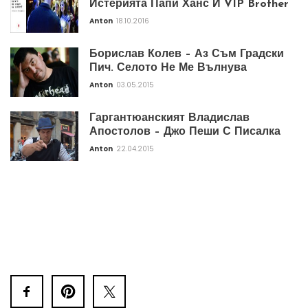
Истерията Папи Ханс И VIP Brother
Anton
18.10.2016
Борислав Колев – Аз Съм Градски
Пич. Селото Не Ме Вълнува
Anton
03.05.2015
Гаргантюанският Владислав
Апостолов – Джо Пеши С Писалка
Anton
22.04.2015