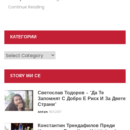
Continue Reading
КАТЕГОРИИ
Категории
STORY МИ СЕ
Светослав Тодоров – “Да Те
Запомнят С Добро Е Риск И За Двете
Страни”
Anton
18.11.2017
Константин Трендафилов Преди