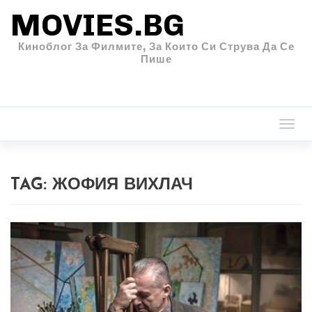
MOVIES.BG
Киноблог За Филмите, За Които Си Струва Да Се
Пише
Togg
navi
TAG:
ЖОФИЯ ВИХЛАЧ