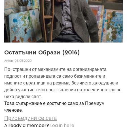
Остатъчни Образи (2016)
Anton
05.05.2020
По-страшни от механизмите на организираната
подлост и пропагандата са само безименните и
имените съратници на режима, без чието ,алодушие и
дейно участие тези престъпления на колективно зло не
биха видели свят.
Това съдържание е достъпно само за Премиум
членове.
Присъедини се сега
Already a member?
Log in here