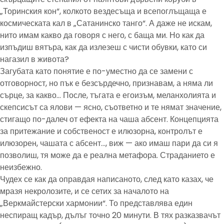
„Торинския кон“, колкото вездесъща и всепоглъщаща е
космическата кал в „Сатанинско танго“. А даже не искам,
нито имам какво да говоря с него, с баща ми. Но как да
изпъдиш вятъра, как да излезеш с чисти обувки, като си
нагазил в живота?
Загубата като понятие е по-уместно да се замени с
отговорност, но пък е безсърдечно, признавам, а няма ли
сърце, за какво… После, тъгата е егоизъм, меланхолията и
скепсисът са ялови — ясно, съответно и те нямат значение,
стигащо по-далеч от ефекта на чаша абсент. Концепцията
за притежание и собственост е илюзорна, контролът е
илюзорен, чашата с абсент…, виж — ако имаш пари да си я
позволиш, тя може да е реална метафора. Страданието е
неизбежно.
Чудех се как да оправдая написаното, след като казах, че
мразя некролозите, и се сетих за началото на
„Веркмайстерски хармонии“. То представлява един
неспиращ кадър, дълъг точно 20 минути. В тях разказвачът