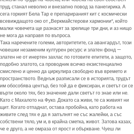
труд, станал неволно и внезапно повод за панегирика. А
сега горкият Бела Тар е препарираният кит с космически
всевиждащото око от „Веркмайстерови хармонии“, който
малки човечета ще разнасят за зрелище три дни, и аз нищо
не мога да направя по въпроса.
Така наречените големи, авторитетите, са авангардът, този
човешки незаменим културен ресурс и златен фонд —
златен не от инертен захлас по готовите епитети, а защото,
подобно златото, са проводник всичко екзистенциално
смислено и ценно да циркулира свободно във времето и
пространството. Веднъж разписали се в историята, трудът
им обособява център, без той да е фиксиран, и светът си се
върти около тях, без значение дали светът го знае или не.
Като с Махалото на Фуко. Докато са живи, те са живият ни
щит. Когато отпаднат, остава пробойна, като работа на
живите след тях е да я запълнят не със жалейки, а със
собствени тяло, ум и, в крайна сметка, живот. Затова казах,
че е друго, а не омраза от ярост и объркване. Чуеш ли