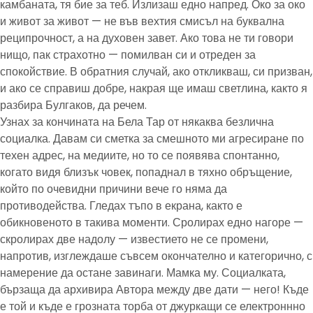
камбаната, тя бие за теб. Излизаш едно напред. Око за око
и живот за живот — не във вехтия смисъл на буквална
реципрочност, а на духовен завет. Ако това не ти говори
нищо, пак страхотно — помилван си и отреден за
спокойствие. В обратния случай, ако откликваш, си призван,
и ако се справиш добре, накрая ще имаш светлина, както я
разбира Булгаков, да речем.
Узнах за кончината на Бела Тар от някаква безлична
социалка. Давам си сметка за смешното ми агресиране по
техен адрес, на медиите, но то се появява спонтанно,
когато видя близък човек, попаднал в тяхно обръщение,
който по очевидни причини вече го няма да
противодейства. Гледах тъпо в екрана, както е
обикновеното в такива моменти. Сролирах едно нагоре —
скролирах две надолу — известието не се промени,
напротив, изглеждаше съвсем окончателно и категорично, с
намерение да остане завинаги. Мамка му. Социалката,
бързаща да архивира Автора между две дати — него! Къде
е той и къде е грозната торба от джуркащи се електроннно