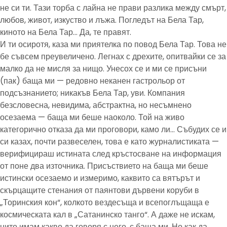
не си ти. Тази торба с лайна не прави разлика между смърт,
любов, живот, изкуство и лъжа. Погледът на Бела Тар,
киното на Бела Тар… Да, те правят.
И ти осиротя, каза ми приятелка по повод Бела Тар. Това не
бе съвсем преувеличено. Легнах с дрехите, опитвайки се за
малко да не мисля за нищо. Унесох се и ми се присъни
(пак) баща ми — редовно неканен гастрольор от
подсъзнанието; никакъв Бела Тар, уви. Компания
безсловесна, невидима, абстрактна, но несъмнено
осезаема — баща ми беше наоколо. Той на живо
категорично отказа да ми проговори, камо ли… Събудих се и
си казах, почти развеселен, това е като журналистиката —
верифицираш истината след кръстосване на информация
от поне два източника. Присъствието на баща ми беше
истински осезаемо и измеримо, каквито са вятърът и
скърцащите стенания от паянтови дървени коруби в
„Торинския кон“, колкото вездесъща и всепоглъщаща е
космическата кал в „Сатанинско танго“. А даже не искам,
нито имам какво да говоря с него, с баща ми. Но как да