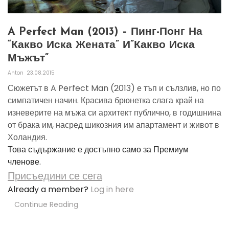
A Perfect Man (2013) – Пинг-Понг На
“какво Иска Жената” И”какво Иска
Мъжът”
Anton
23.08.2015
Сюжетът в A Perfect Man (2013) е тъп и сълзлив, но по
симпатичен начин. Красива брюнетка слага край на
изневерите на мъжа си архитект публично, в годишнина
от брака им, насред шикозния им апартамент и живот в
Холандия.
Това съдържание е достъпно само за Премиум
членове.
Присъедини се сега
Already a member?
Log in here
Continue Reading