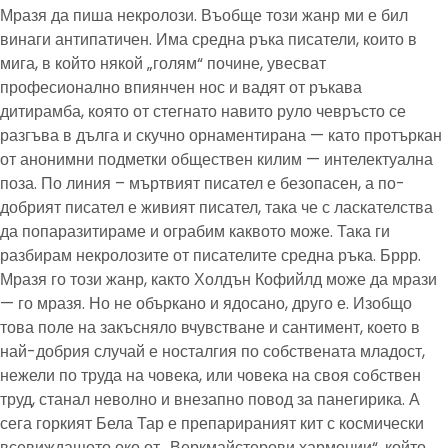
Мразя да пиша некролози. Въобще този жанр ми е бил
винаги антипатичен. Има средна ръка писатели, които в
мига, в който някой „голям“ почине, увесват
професионално впиянчен нос и вадят от ръкава
дитирамба, която от стегнато навито руло чевръсто се
разгъва в дълга и скучно орнаментирана — като протъркан
от анонимни подметки обществен килим — интелектуална
поза. По линия – мъртвият писател е безопасен, а по-
добрият писател е живият писател, така че с ласкателства
да попаразитираме и ограбим каквото може. Така ги
разбирам некролозите от писателите средна ръка. Бррр.
Мразя го този жанр, както Холдън Кофийлд може да мрази
— го мразя. Но не объркано и ядосано, друго е. Изобщо
това поле на закъсняло вчувстване и сантимент, което в
най-добрия случай е носталгия по собствената младост,
нежели по труда на човека, или човека на своя собствен
труд, станал неволно и внезапно повод за панегирика. А
сега горкият Бела Тар е препарираният кит с космически
всевиждащото око от „Веркмайстерови хармонии“, който