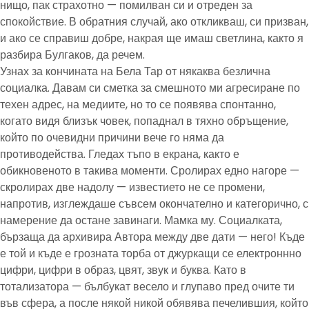
нищо, пак страхотно — помилван си и отреден за
спокойствие. В обратния случай, ако откликваш, си призван,
и ако се справиш добре, накрая ще имаш светлина, както я
разбира Булгаков, да речем.
Узнах за кончината на Бела Тар от някаква безлична
социалка. Давам си сметка за смешното ми агресиране по
техен адрес, на медиите, но то се появява спонтанно,
когато видя близък човек, попаднал в тяхно обръщение,
който по очевидни причини вече го няма да
противодейства. Гледах тъпо в екрана, както е
обикновеното в такива моменти. Сролирах едно нагоре —
скролирах две надолу — известието не се промени,
напротив, изглеждаше съвсем окончателно и категорично, с
намерение да остане завинаги. Мамка му. Социалката,
бързаща да архивира Автора между две дати — него! Къде
е той и къде е грозната торба от джуркащи се електроннно
цифри, цифри в образ, цвят, звук и буква. Като в
тотализатора — бълбукат весело и глупаво пред очите ти
във сфера, а после някой никой обявява печелившия, който