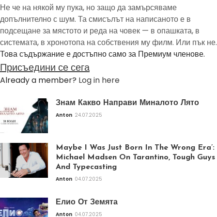
Не че на някой му пука, но защо да замърсяваме
допълнително с шум. Та смисълът на написаното е в
подсещане за мястото и реда на човек — в опашката, в
системата, в хронотопа на собствения му филм. Или пък не.
Това съдържание е достъпно само за Премиум членове.
Присъедини се сега
Already a member?
Log in here
Знам Какво Направи Миналото Лято
Anton
24.07.2025
Maybe I Was Just Born In The Wrong Era’:
Michael Madsen On Tarantino, Tough Guys
And Typecasting
Anton
04.07.2025
Елио От Земята
Anton
04.07.2025