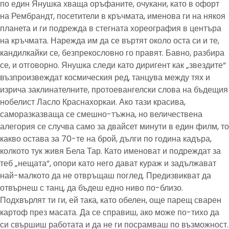
по един Янушка хваща оръфаните, очукани, като в офорт
на Рембрандт, посетители в кръчмата, именова ги на някоя
планета и ги подрежда в стегната хореография в центъра
на кръчмата. Нарежда им да се въртят около оста си и те,
кандилкайки се, безпрекословно го правят. Бавно, разбира
се, и отговорно. Янушка следи като диригент как „звездите“
възпроизвеждат космическия ред, танцува между тях и
изрича заклинателните, протоевангелски слова на бъдещия
нобелист Ласло Краснахоркаи. Ако тази красива,
саморазказваща се смешно-тъжна, но величествена
алегория се случва само за двайсет минути в един филм, то
какво остава за 70-те на брой, дълги по година кадъра,
колкото тук живя Бела Тар. Като именоват и подреждат за
теб „нещата“, опори като него дават кураж и задължават
най-малкото да не отвръщаш поглед. Предизвикват да
отвърнеш с танц, да бъдеш едно ниво по-близо.
Подхвърлят ти ги, ей така, като обелен, още парещ сварен
картоф през масата. Да се справиш, ако може по-тихо да
си свършиш работата и да не ги посрамваш по възможност.