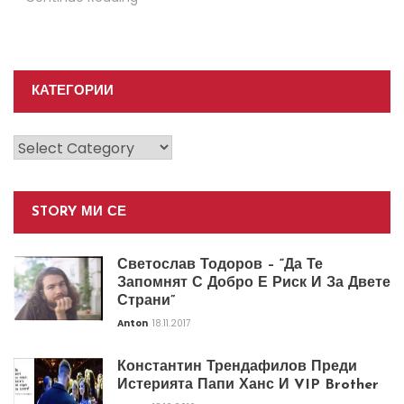
КАТЕГОРИИ
Категории
STORY МИ СЕ
Светослав Тодоров – “Да Те
Запомнят С Добро Е Риск И За Двете
Страни”
Anton
18.11.2017
Константин Трендафилов Преди
Истерията Папи Ханс И VIP Brother