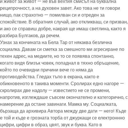
и живот за живот — не във вехтия смисъл на буквална
реципрочност, а на духовен завет. Ако това не ти говори
нищо, пак страхотно — помилван си и отреден за
спокойствие. В обратния случай, ако откликваш, си призван,
и ако се справиш добре, накрая ще имаш светлина, както я
разбира Булгаков, да речем.
Узнах за кончината на Бела Тар от някаква безлична
социалка. Давам си сметка за смешното ми агресиране по
техен адрес, на медиите, но то се появява спонтанно,
когато видя близък човек, попаднал в тяхно обръщение,
който по очевидни причини вече го няма да
противодейства. Гледах тъпо в екрана, както е
обикновеното в такива моменти. Сролирах едно нагоре —
скролирах две надолу — известието не се промени,
напротив, изглеждаше съвсем окончателно и категорично, с
намерение да остане завинаги. Мамка му. Социалката,
бързаща да архивира Автора между две дати — него! Къде
е той и къде е грозната торба от джуркащи се електроннно
цифри, цифри в образ, цвят, звук и буква. Като в