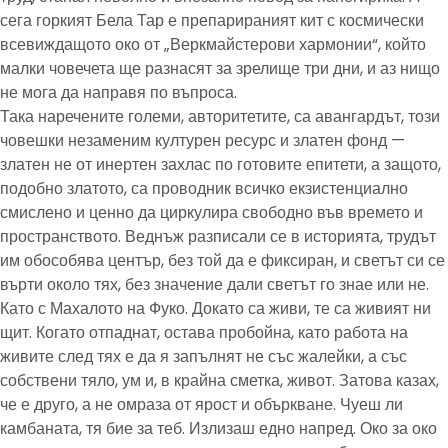
сега горкият Бела Тар е препарираният кит с космически
всевиждащото око от „Веркмайстерови хармонии“, който
малки човечета ще разнасят за зрелище три дни, и аз нищо
не мога да направя по въпроса.
Така наречените големи, авторитетите, са авангардът, този
човешки незаменим културен ресурс и златен фонд —
златен не от инертен захлас по готовите епитети, а защото,
подобно златото, са проводник всичко екзистенциално
смислено и ценно да циркулира свободно във времето и
пространството. Веднъж разписали се в историята, трудът
им обособява център, без той да е фиксиран, и светът си се
върти около тях, без значение дали светът го знае или не.
Като с Махалото на Фуко. Докато са живи, те са живият ни
щит. Когато отпаднат, остава пробойна, като работа на
живите след тях е да я запълнят не със жалейки, а със
собствени тяло, ум и, в крайна сметка, живот. Затова казах,
че е друго, а не омраза от ярост и объркване. Чуеш ли
камбаната, тя бие за теб. Излизаш едно напред. Око за око