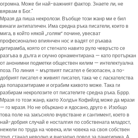
огромна. Може би най-важният фактор. Знаете ли, не
вярвам в Бог."
Мразя да пиша некролози. Въобще този жанр ми е бил
винаги антипатичен. Има средна ръка писатели, които в
мига, в който някой „голям“ почине, увесват
професионално впиянчен нос и вадят от ръкава
дитирамба, която от стегнато навито руло чевръсто се
разгъва в дълга и скучно орнаментирана — като протъркан
от анонимни подметки обществен килим — интелектуална
поза. По линия – мъртвият писател е безопасен, а по-
добрият писател е живият писател, така че с ласкателства
да попаразитираме и ограбим каквото може. Така ги
разбирам некролозите от писателите средна ръка. Бррр.
Мразя го този жанр, както Холдън Кофийлд може да мрази
— го мразя. Но не объркано и ядосано, друго е. Изобщо
това поле на закъсняло вчувстване и сантимент, което в
най-добрия случай е носталгия по собствената младост,
нежели по труда на човека, или човека на своя собствен
труд, станал неволно и внезапно повод за панегирика. А