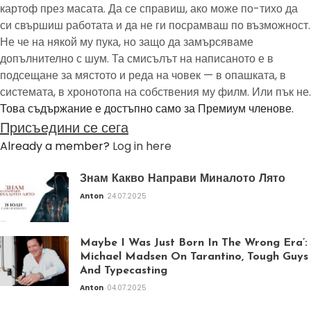
картоф през масата. Да се справиш, ако може по-тихо да
си свършиш работата и да не ги посрамваш по възможност.
Не че на някой му пука, но защо да замърсяваме
допълнително с шум. Та смисълът на написаното е в
подсещане за мястото и реда на човек — в опашката, в
системата, в хронотопа на собствения му филм. Или пък не.
Това съдържание е достъпно само за Премиум членове.
Присъедини се сега
Already a member?
Log in here
Знам Какво Направи Миналото Лято
Anton
24.07.2025
Maybe I Was Just Born In The Wrong Era’:
Michael Madsen On Tarantino, Tough Guys
And Typecasting
Anton
04.07.2025