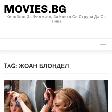
MOVIES.BG
Киноблог За Филмите, За Които Си Струва Да Се
Пише
Togg
navi
TAG:
ЖОАН БЛОНДЕЛ