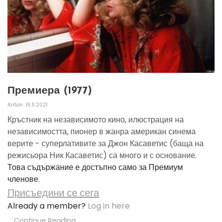
Премиера (1977)
Anton
16.11.2021
Кръстник на независимото кино, илюстрация на
независимостта, пионер в жанра американ синема
верите - суперлативите за Джон Касаветис (баща на
режисьора Ник Касаветис) са много и с основание.
Това съдържание е достъпно само за Премиум
членове.
Присъедини се сега
Already a member?
Log in here
Continue Reading