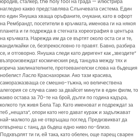
юродив, сталкер, the holy fool на града — илюстрира
нагледно какво представлява Слънчевата система. Един
по един Янушка хваща оръфаните, очукани, като в офорт
на Рембрандт, посетители в кръчмата, именова ги на някоя
планета и ги подрежда в стегната хореография в центъра
на кръчмата. Нарежда им да се въртят около оста си и те,
кандилкайки се, безпрекословно го правят. Бавно, разбира
се, и отговорно. Янушка следи като диригент как „звездите“
възпроизвеждат космическия ред, танцува между тях и
изрича заклинателните, протоевангелски слова на бъдещия
нобелист Ласло Краснахоркаи. Ако тази красива,
саморазказваща се смешно-тъжна, но величествена
алегория се случва само за двайсет минути в един филм, то
какво остава за 70-те на брой, дълги по година кадъра,
колкото тук живя Бела Тар. Като именоват и подреждат за
теб „нещата“, опори като него дават кураж и задължават
най-малкото да не отвръщаш поглед. Предизвикват да
отвърнеш с танц, да бъдеш едно ниво по-близо.
Подхвърлят ти ги, ей така, като обелен, още парещ сварен