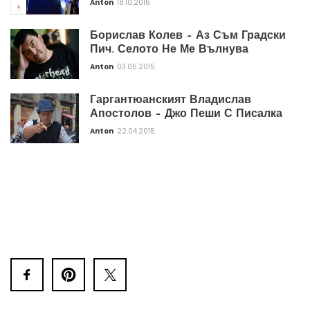
Anton
18.10.2016
Борислав Колев – Аз Съм Градски
Пич. Селото Не Ме Вълнува
Anton
03.05.2015
Гаргантюанският Владислав
Апостолов – Джо Пеши С Писалка
Anton
22.04.2015