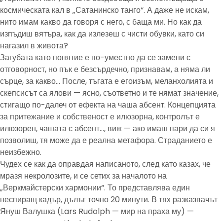
космическата кал в „Сатанинско танго“. А даже не искам,
нито имам какво да говоря с него, с баща ми. Но как да
изпъдиш вятъра, как да излезеш с чисти обувки, като си
нагазил в живота?
Загубата като понятие е по-уместно да се замени с
отговорност, но пък е безсърдечно, признавам, а няма ли
сърце, за какво… После, тъгата е егоизъм, меланхолията и
скепсисът са ялови — ясно, съответно и те нямат значение,
стигащо по-далеч от ефекта на чаша абсент. Концепцията
за притежание и собственост е илюзорна, контролът е
илюзорен, чашата с абсент…, виж — ако имаш пари да си я
позволиш, тя може да е реална метафора. Страданието е
неизбежно.
Чудех се как да оправдая написаното, след като казах, че
мразя некролозите, и се сетих за началото на
„Веркмайстерски хармонии“. То представлява един
неспиращ кадър, дълъг точно 20 минути. В тях разказвачът
Януш Валушка (Lars Rudolph — мир на праха му) —