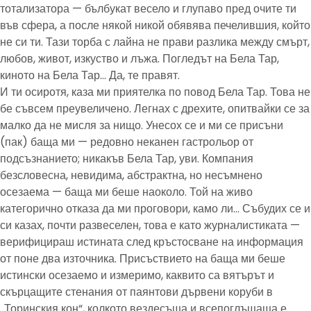
тотализатора — бълбукат весело и глупаво пред очите ти
във сфера, а после някой никой обявява печелившия, който
не си ти. Тази торба с лайна не прави разлика между смърт,
любов, живот, изкуство и лъжа. Погледът на Бела Тар,
киното на Бела Тар… Да, те правят.
И ти осиротя, каза ми приятелка по повод Бела Тар. Това не
бе съвсем преувеличено. Легнах с дрехите, опитвайки се за
малко да не мисля за нищо. Унесох се и ми се присъни
(пак) баща ми — редовно неканен гастрольор от
подсъзнанието; никакъв Бела Тар, уви. Компания
безсловесна, невидима, абстрактна, но несъмнено
осезаема — баща ми беше наоколо. Той на живо
категорично отказа да ми проговори, камо ли… Събудих се и
си казах, почти развеселен, това е като журналистиката —
верифицираш истината след кръстосване на информация
от поне два източника. Присъствието на баща ми беше
истински осезаемо и измеримо, каквито са вятърът и
скърцащите стенания от паянтови дървени коруби в
„Торинския кон“, колкото вездесъща и всепоглъщаща е