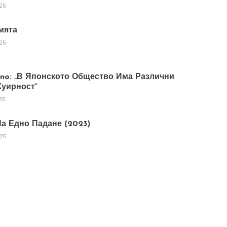
025
мята
025
tano: „В Японското Общество Има Различни
уирност“
25
а Едно Падане (2023)
025