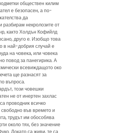
подметки обществен килим
ател е безопасен, а по-
скателства да
и разбирам некролозите от
анр, както Холдън Кофийлд
сано, друго е. Изобщо това
то в най-добрия случай е
уда на човека, или човека
но повод за панегирика. А
осмически всевиждащото око
ечета ще разнасят за
по въпроса.
ардът, този човешки
тен не от инертен захлас
, са проводник всичко
 свободно във времето и
та, трудът им обособява
рти около тях, без значение
Фуко. Докато са живи, те са