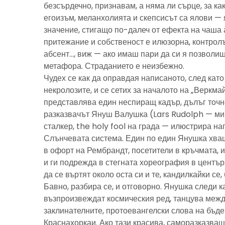
безсърдечно, признавам, а няма ли сърце, за ка
егоизъм, меланхолията и скепсисът са ялови — 
значение, стигащо по-далеч от ефекта на чаша 
притежание и собственост е илюзорна, контролъ
абсент…, виж — ако имаш пари да си я позволиш
метафора. Страданието е неизбежно.
Чудех се как да оправдая написаното, след като 
некролозите, и се сетих за началото на „Веркма
представлява един неспиращ кадър, дълъг точно
разказвачът Януш Валушка (Lars Rudolph — ми
сталкер, the holy fool на града — илюстрира н
Слънчевата система. Един по един Янушка хващ
в офорт на Рембрандт, посетители в кръчмата, 
и ги подрежда в стегната хореография в центъ
да се въртят около оста си и те, кандилкайки се
Бавно, разбира се, и отговорно. Янушка следи к
възпроизвеждат космическия ред, танцува межд
заклинателните, протоевангелски слова на бъд
Краснахоркаи. Ако тази красива, саморазказва