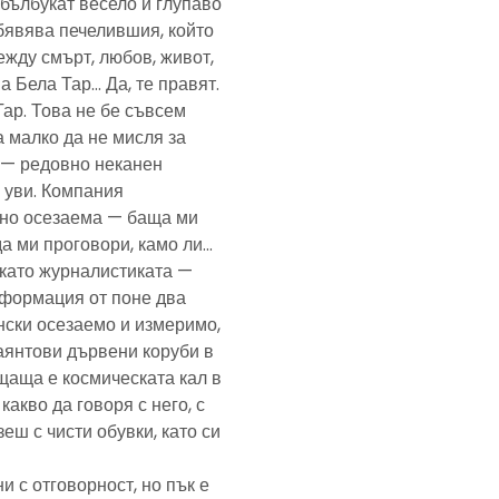
— бълбукат весело и глупаво
обявява печелившия, който
ежду смърт, любов, живот,
а Бела Тар… Да, те правят.
Тар. Това не бе съвсем
а малко да не мисля за
и — редовно неканен
, уви. Компания
ено осезаема — баща ми
да ми проговори, камо ли…
е като журналистиката —
формация от поне два
нски осезаемо и измеримо,
аянтови дървени коруби в
щаща е космическата кал в
какво да говоря с него, с
еш с чисти обувки, като си
и с отговорност, но пък е