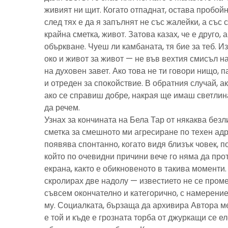
живият ни щит. Когато отпаднат, остава пробойн
след тях е да я запълнят не със жалейки, а със с
крайна сметка, живот. Затова казах, че е друго, 
объркване. Чуеш ли камбаната, тя бие за теб. И
око и живот за живот — не във вехтия смисъл н
на духовен завет. Ако това не ти говори нищо, 
и отреден за спокойствие. В обратния случай, ак
ако се справиш добре, накрая ще имаш светлина
да речем.
Узнах за кончината на Бела Тар от някаква без
сметка за смешното ми агресиране по техен адре
появява спонтанно, когато видя близък човек, 
който по очевидни причини вече го няма да про
екрана, както е обикновеното в такива моменти
скролирах две надолу — известието не се пром
съвсем окончателно и категорично, с намерение
му. Социалката, бързаща да архивира Автора м
е той и къде е грозната торба от джуркащи се 