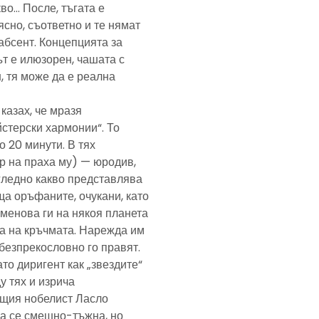
кво… После, тъгата е
ясно, съответно и те нямат
абсент. Концепцията за
т е илюзорен, чашата с
, тя може да е реална
казах, че мразя
йстерски хармонии“. То
 20 минути. В тях
р на праха му) — юродив,
агледно какво представлява
а оръфаните, очукани, като
именова ги на някоя планета
ра на кръчмата. Нарежда им
, безпрекословно го правят.
ато диригент как „звездите“
у тях и изрича
ещия нобелист Ласло
ща се смешно-тъжна, но