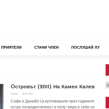
ПРИЯТЕЛИ
СТАНИ ЧЛЕН
ПОСЛУШАЙ ЛУ
К
Oстровът (2011) На Камен Калев
Anton
12.10.2011
Софи и Данийл са култивирали през годините
остра полуидентичност и полу-вяра в себе си.