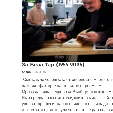
За Бела Тар (1955-2026)
Anton
06.01.2026
"Смятам, че човешката отговорност е много гол
важният фактор. Знаете ли, не вярвам в Бог."
Мразя да пиша некролози. Въобще този жанр ми
Има средна ръка писатели, които в мига, в който
увесват професионално впиянчен нос и вадят о
от стегнато навито руло чевръсто се разгъва в 