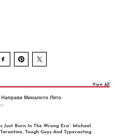
View All
 Направи Миналото Лято
025
 Just Born In The Wrong Era’: Michael
arantino, Tough Guys And Typecasting