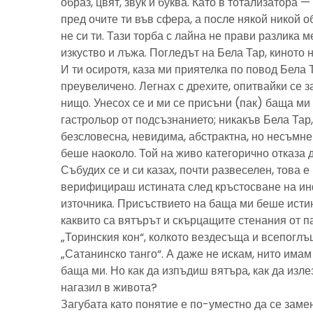
образ, цвят, звук и буква. Като в тотализатора 
пред очите ти във сфера, а после някой никой 
не си ти. Тази торба с лайна не прави разлика м
изкуство и лъжа. Погледът на Бела Тар, киното н
И ти осиротя, каза ми приятелка по повод Бела 
преувеличено. Легнах с дрехите, опитвайки се з
нищо. Унесох се и ми се присъни (пак) баща м
гастрольор от подсъзнанието; никакъв Бела Тар
безсловесна, невидима, абстрактна, но несъмн
беше наоколо. Той на живо категорично отказа 
Събудих се и си казах, почти развеселен, това 
верифицираш истината след кръстосване на ин
източника. Присъствието на баща ми беше исти
каквито са вятърът и скърцащите стенания от п
„Торинския кон“, колкото вездесъща и всепоглъ
„Сатанинско танго“. А даже не искам, нито имам 
баща ми. Но как да изпъдиш вятъра, как да излез
нагазил в живота?
Загубата като понятие е по-уместно да се замен