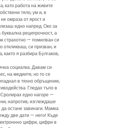
а, като работа на живите
обствени тяло, ум и, в
а не омраза от ярост и
злизаш едно напред. Око за
а буквална реципрочност, а
пак страхотно — помилван си
о откликваш, си призван, и
, както я разбира Булгаков,
лична социалка. Давам си
с, на медиите, но то се
попаднал в тяхно обръщение,
тиводейства. Гледах тъпо в
. Сролирах едно нагоре —
ени, напротив, изглеждаше
 да остане завинаги. Мамка
ежду две дати — него! Къде
електроннно цифри, цифри в