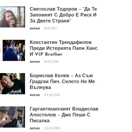
Светослав Тодоров – “Да Те
Запомнят С Добро Е Риск И
За Двете Страни”
Anton
18.11.2017
Константин Трендафилов
Преди Истерията Папи Ханс
И VIP Brother
Anton
18.10.2016
Борислав Колев – Аз Съм
Градски Пич. Селото Не Ме
Вълнува
Anton
03.05.2015
Гаргантюанският Владислав
Апостолов – Джо Пеши С
Писалка
Anton
22.04.2015