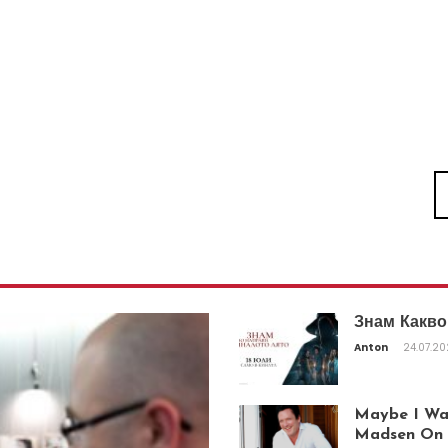
Знам Какво
Anton
24.07.2
Maybe I Was
Madsen On T