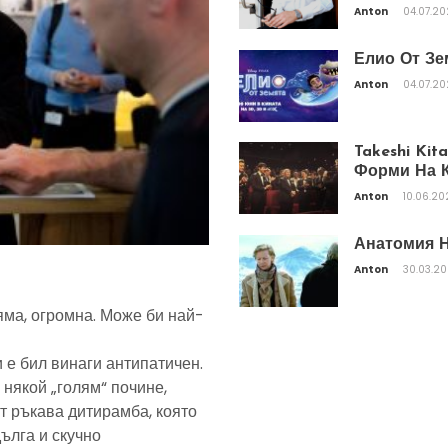
Anton
04.07.2
Елио От Зе
Anton
04.07.2
Takeshi Ki
Форми На К
Anton
10.06.20
Анатомия Н
Anton
30.03.2
яма, огромна. Може би най-
 е бил винаги антипатичен.
 някой „голям“ почине,
т ръкава дитирамба, която
дълга и скучно