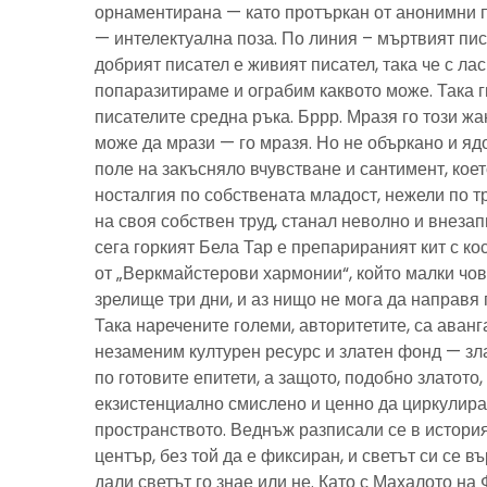
орнаментирана — като протъркан от анонимни 
— интелектуална поза. По линия – мъртвият пис
добрият писател е живият писател, така че с ла
попаразитираме и ограбим каквото може. Така г
писателите средна ръка. Бррр. Мразя го този ж
може да мрази — го мразя. Но не объркано и ядо
поле на закъсняло вчувстване и сантимент, кое
носталгия по собствената младост, нежели по тр
на своя собствен труд, станал неволно и внезап
сега горкият Бела Тар е препарираният кит с к
от „Веркмайстерови хармонии“, който малки чов
зрелище три дни, и аз нищо не мога да направя 
Така наречените големи, авторитетите, са аванг
незаменим културен ресурс и златен фонд — зла
по готовите епитети, а защото, подобно златото
екзистенциално смислено и ценно да циркулира
пространството. Веднъж разписали се в история
център, без той да е фиксиран, и светът си се въ
дали светът го знае или не. Като с Махалото на 