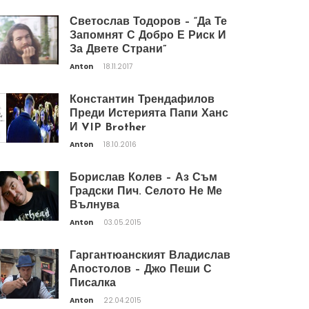
Светослав Тодоров – “Да Те
Запомнят С Добро Е Риск И
За Двете Страни”
Anton
18.11.2017
Константин Трендафилов
Преди Истерията Папи Ханс
И VIP Brother
Anton
18.10.2016
Борислав Колев – Аз Съм
Градски Пич. Селото Не Ме
Вълнува
Anton
03.05.2015
Гаргантюанският Владислав
Апостолов – Джо Пеши С
Писалка
Anton
22.04.2015