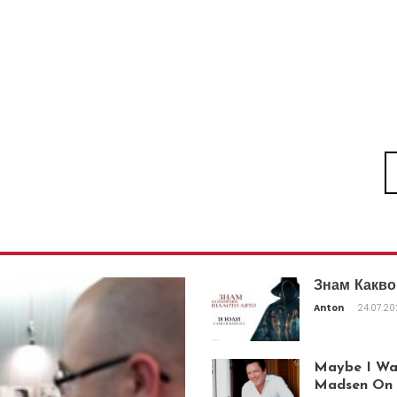
Знам Какво
Anton
24.07.2
Maybe I Was
Madsen On T