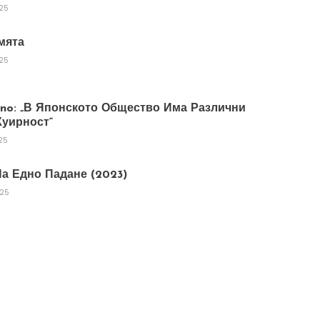
025
мята
025
tano: „В Японското Общество Има Различни
уирност“
25
а Едно Падане (2023)
025