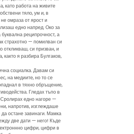
а, като работа на живите
обствени тяло, ум и, в
а не омраза от ярост и
злизаш едно напред. Око за
а буквална реципрочност, а
пак страхотно — помилван си
о откликваш, си призван, и
, както я разбира Булгаков,
лична социалка. Давам си
с, на медиите, но то се
попаднал в тяхно обръщение,
тиводейства. Гледах тъпо в
. Сролирах едно нагоре —
ени, напротив, изглеждаше
 да остане завинаги. Мамка
ежду две дати — него! Къде
електроннно цифри, цифри в