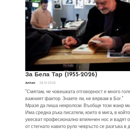
За Бела Тар (1955-2026)
Anton
06.01.2026
"Смятам, че човешката отговорност е много гол
важният фактор. Знаете ли, не вярвам в Бог."
Мразя да пиша некролози. Въобще този жанр ми
Има средна ръка писатели, които в мига, в който
увесват професионално впиянчен нос и вадят о
от стегнато навито руло чевръсто се разгъва в 