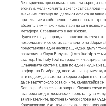
безсърдечно, признавам, а няма ли сърце, за ка
егоизъм, меланхолията и скепсисът са ялови — 
значение, стигащо по-далеч от ефекта на чаша 
притежание и собственост е илюзорна, контролъ
абсент…, виж — ако имаш пари да си я позволиш
метафора. Страданието е неизбежно.
Чудех се как да оправдая написаното, след като 
некролозите, и се сетих за началото на „Веркма
представлява един неспиращ кадър, дълъг точно
разказвачът Януш Валушка (Lars Rudolph — ми
сталкер, the holy fool на града — илюстрира н
Слънчевата система. Един по един Янушка хващ
в офорт на Рембрандт, посетители в кръчмата, 
и ги подрежда в стегната хореография в центъ
да се въртят около оста си и те, кандилкайки се
Бавно, разбира се, и отговорно. Янушка следи к
възпроизвеждат космическия ред, танцува межд
заклинателните, протоевангелски слова на бъд
Краснахоркаи. Ако тази красива, саморазказва