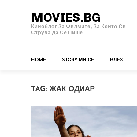
MOVIES.BG
Киноблог За Филмите, За Които Си
Струва Да Се Пише
HOME
STORY МИ СЕ
ВЛЕЗ
TAG:
ЖАК ОДИАР