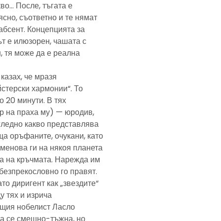
кво… После, тъгата е
ясно, съответно и те нямат
абсент. Концепцията за
т е илюзорен, чашата с
, тя може да е реална
казах, че мразя
йстерски хармонии“. То
 20 минути. В тях
р на праха му) — юродив,
агледно какво представлява
а оръфаните, очукани, като
именова ги на някоя планета
ра на кръчмата. Нарежда им
, безпрекословно го правят.
ато диригент как „звездите“
у тях и изрича
ещия нобелист Ласло
ща се смешно-тъжна, но