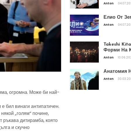
Anton
04.07.2
Елио От Зе
Anton
04.07.2
Takeshi Ki
Форми На К
Anton
10.06.20
Анатомия Н
Anton
30.03.2
яма, огромна. Може би най-
 е бил винаги антипатичен.
 някой „голям“ почине,
т ръкава дитирамба, която
дълга и скучно