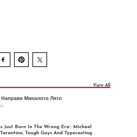
View All
 Направи Миналото Лято
025
 Just Born In The Wrong Era’: Michael
arantino, Tough Guys And Typecasting