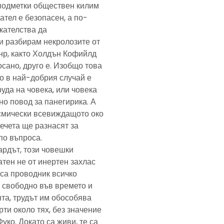
подметки обществен килим
ател е безопасен, а по-
скателства да
и разбирам некролозите от
анр, както Холдън Кофийлд
сано, друго е. Изобщо това
то в най-добрия случай е
уда на човека, или човека
но повод за панегирика. А
осмически всевиждащото око
ечета ще разнасят за
по въпроса.
ардът, този човешки
тен не от инертен захлас
, са проводник всичко
 свободно във времето и
та, трудът им обособява
рти около тях, без значение
Фуко. Докато са живи, те са