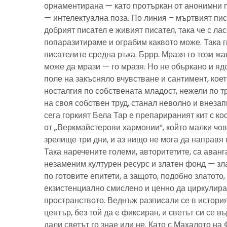
орнаментирана — като протъркан от анонимни 
— интелектуална поза. По линия – мъртвият пис
добрият писател е живият писател, така че с ла
попаразитираме и ограбим каквото може. Така г
писателите средна ръка. Бррр. Мразя го този ж
може да мрази — го мразя. Но не объркано и ядо
поле на закъсняло вчувстване и сантимент, кое
носталгия по собствената младост, нежели по тр
на своя собствен труд, станал неволно и внезап
сега горкият Бела Тар е препарираният кит с к
от „Веркмайстерови хармонии“, който малки чов
зрелище три дни, и аз нищо не мога да направя 
Така наречените големи, авторитетите, са аванг
незаменим културен ресурс и златен фонд — зла
по готовите епитети, а защото, подобно златото
екзистенциално смислено и ценно да циркулира
пространството. Веднъж разписали се в история
център, без той да е фиксиран, и светът си се въ
дали светът го знае или не. Като с Махалото на 