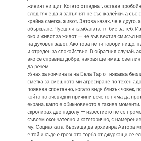
живият ни щит. Когато отпаднат, остава пробойн
след тях е да я запълнят не със жалейки, а със с
крайна сметка, живот. Затова казах, че е друго, 
объркване. Чуеш ли камбаната, тя бие за теб. И
око и живот за живот — не във вехтия смисъл н
на духовен завет. Ако това не ти говори нищо, 
и отреден за спокойствие. В обратния случай, ак
ако се справиш добре, накрая ще имаш светлина
да речем.
Узнах за кончината на Бела Тар от някаква без
сметка за смешното ми агресиране по техен адре
появява спонтанно, когато видя близък човек, 
който по очевидни причини вече го няма да про
екрана, както е обикновеното в такива моменти
скролирах две надолу — известието не се пром
съвсем окончателно и категорично, с намерение
му. Социалката, бързаща да архивира Автора м
е той и къде е грозната торба от джуркащи се 