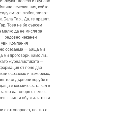
— бълбукат весело и глупаво
обявява печелившия, който
ежду смърт, любов, живот,
а Бела Тар… Да, те правят.
Тар. Това не бе съвсем
а малко да не мисля за
и — редовно неканен
, уви. Компания
ено осезаема — баща ми
да ми проговори, камо ли…
е като журналистиката —
формация от поне два
нски осезаемо и измеримо,
аянтови дървени коруби в
щаща е космическата кал в
какво да говоря с него, с
еш с чисти обувки, като си
и с отговорност, но пък е