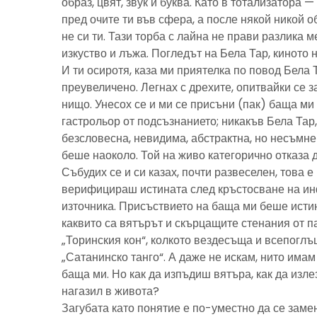
образ, цвят, звук и буква. Като в тотализатора 
пред очите ти във сфера, а после някой никой 
не си ти. Тази торба с лайна не прави разлика м
изкуство и лъжа. Погледът на Бела Тар, киното н
И ти осиротя, каза ми приятелка по повод Бела 
преувеличено. Легнах с дрехите, опитвайки се з
нищо. Унесох се и ми се присъни (пак) баща м
гастрольор от подсъзнанието; никакъв Бела Тар
безсловесна, невидима, абстрактна, но несъмн
беше наоколо. Той на живо категорично отказа 
Събудих се и си казах, почти развеселен, това 
верифицираш истината след кръстосване на ин
източника. Присъствието на баща ми беше исти
каквито са вятърът и скърцащите стенания от п
„Торинския кон“, колкото вездесъща и всепоглъ
„Сатанинско танго“. А даже не искам, нито имам 
баща ми. Но как да изпъдиш вятъра, как да излез
нагазил в живота?
Загубата като понятие е по-уместно да се замен