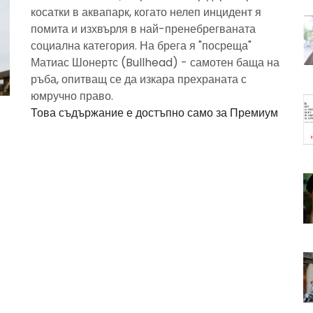
косатки в аквапарк, когато нелеп инцидент я
помита и изхвърля в най-пренебрегваната
социална категория. На брега я "посреща"
Матиас Шонертс (Bullhead) - самотен баща на
ръба, опитващ се да изкара прехраната с
юмручно право.
Това съдържание е достъпно само за Премиум