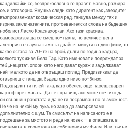
кандилкайки се, безпрекословно го правят. Бавно, разбира
се, и отговорно. Янушка следи като диригент как „звездите“
възпроизвеждат космическия ред, танцува между тях и
изрича заклинателните, протоевангелски слова на бъдещия
нобелист Ласло Краснахоркаи. Ако тази красива,
саморазказваща се смешно-тъжна, но величествена
алегория се случва само за двайсет минути в един филм, то
какво остава за 70-те на брой, дълги по година кадъра,
колкото тук живя Бела Тар. Като именоват и подреждат за
теб „нещата“, опори като него дават кураж и задължават
най-малкото да не отвръщаш поглед. Предизвикват да
отвърнеш с танц, да бъдеш едно ниво по-близо.
Подхвърлят ти ги, ей така, като обелен, още парещ сварен
картоф през масата. Да се справиш, ако може по-тихо да
си свършиш работата и да не ги посрамваш по възможност.
Не че на някой му пука, но защо да замърсяваме
допълнително с шум. Та смисълът на написаното е в
подсещане за мястото и реда на човек — в опашката, в
системата, в хронотопа на собствения му филм. Или пък не.