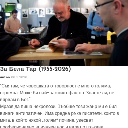
За Бела Тар (1955-2026)
Anton
06.01.2026
"Смятам, че човешката отговорност е много голяма,
огромна. Може би най-важният фактор. Знаете ли, не
вярвам в Бог."
Мразя да пиша некролози. Въобще този жанр ми е бил
винаги антипатичен. Има средна ръка писатели, които в
мига, в който някой „голям“ почине, увесват
професионално впиянчен нос и вадят от ръкава