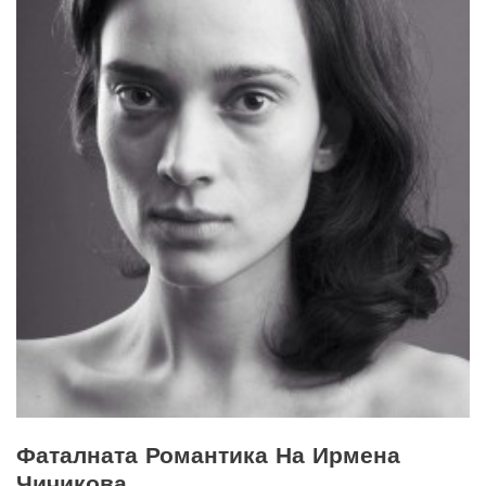
Фаталната Романтика На Ирмена
Чичикова