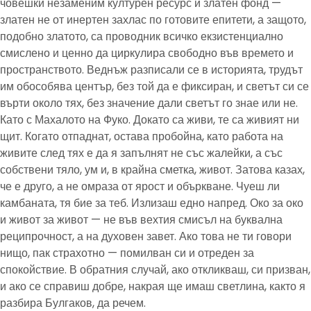
човешки незаменим културен ресурс и златен фонд —
златен не от инертен захлас по готовите епитети, а защото,
подобно златото, са проводник всичко екзистенциално
смислено и ценно да циркулира свободно във времето и
пространството. Веднъж разписали се в историята, трудът
им обособява център, без той да е фиксиран, и светът си се
върти около тях, без значение дали светът го знае или не.
Като с Махалото на Фуко. Докато са живи, те са живият ни
щит. Когато отпаднат, остава пробойна, като работа на
живите след тях е да я запълнят не със жалейки, а със
собствени тяло, ум и, в крайна сметка, живот. Затова казах,
че е друго, а не омраза от ярост и объркване. Чуеш ли
камбаната, тя бие за теб. Излизаш едно напред. Око за око
и живот за живот — не във вехтия смисъл на буквална
реципрочност, а на духовен завет. Ако това не ти говори
нищо, пак страхотно — помилван си и отреден за
спокойствие. В обратния случай, ако откликваш, си призван,
и ако се справиш добре, накрая ще имаш светлина, както я
разбира Булгаков, да речем.