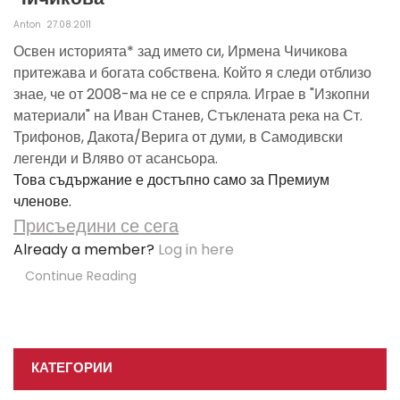
Anton
27.08.2011
Освен историята* зад името си, Ирмена Чичикова
притежава и богата собствена. Който я следи отблизо
знае, че от 2008-ма не се е спряла. Играе в "Изкопни
материали" на Иван Станев, Стъклената река на Ст.
Трифонов, Дакота/Верига от думи, в Самодивски
легенди и Вляво от асансьора.
Това съдържание е достъпно само за Премиум
членове.
Присъедини се сега
Already a member?
Log in here
Continue Reading
КАТЕГОРИИ