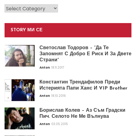
Категории
STORY МИ СЕ
Светослав Тодоров – “Да Те
Запомнят С Добро Е Риск И За Двете
Страни”
Anton
18.11.2017
Константин Трендафилов Преди
Истерията Папи Ханс И VIP Brother
Anton
18.10.2016
Борислав Колев – Аз Съм Градски
Пич. Селото Не Ме Вълнува
Anton
03.05.2015