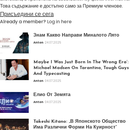
Това съдържание е достъпно само за Премиум членове.
Присъедини се сега
Already a member?
Log in here
Знам Какво Направи Миналото Лято
Anton
24.07.2025
Maybe I Was Just Born In The Wrong Era’:
Michael Madsen On Tarantino, Tough Guys
And Typecasting
Anton
04.07.2025
Елио От Земята
Anton
04.07.2025
Takeshi Kitano: „В Японското Общество
Има Различни Форми На Куирност“