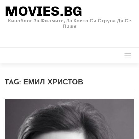
MOVIES.BG
Киноблог За Филмите, За Които Си Струва Да Се
Пише
Togg
navi
TAG:
ЕМИЛ ХРИСТОВ