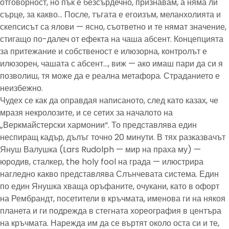
отговорност, но пък е безсърдечно, признавам, а няма ли
сърце, за какво… После, тъгата е егоизъм, меланхолията и
скепсисът са ялови — ясно, съответно и те нямат значение,
стигащо по-далеч от ефекта на чаша абсент. Концепцията
за притежание и собственост е илюзорна, контролът е
илюзорен, чашата с абсент…, виж — ако имаш пари да си я
позволиш, тя може да е реална метафора. Страданието е
неизбежно.
Чудех се как да оправдая написаното, след като казах, че
мразя некролозите, и се сетих за началото на
„Веркмайстерски хармонии“. То представлява един
неспиращ кадър, дълъг точно 20 минути. В тях разказвачът
Януш Валушка (Lars Rudolph — мир на праха му) —
юродив, сталкер, the holy fool на града — илюстрира
нагледно какво представлява Слънчевата система. Един
по един Янушка хваща оръфаните, очукани, като в офорт
на Рембрандт, посетители в кръчмата, именова ги на някоя
планета и ги подрежда в стегната хореография в центъра
на кръчмата. Нарежда им да се въртят около оста си и те,