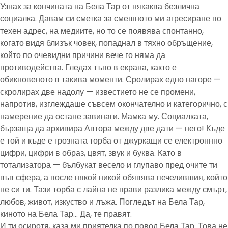
Узнах за кончината на Бела Тар от някаква безлична
социалка. Давам си сметка за смешното ми агресиране по
техен адрес, на медиите, но то се появява спонтанно,
когато видя близък човек, попаднал в тяхно обръщение,
който по очевидни причини вече го няма да
противодейства. Гледах тъпо в екрана, както е
обикновеното в такива моменти. Сролирах едно нагоре —
скролирах две надолу — известието не се промени,
напротив, изглеждаше съвсем окончателно и категорично, с
намерение да остане завинаги. Мамка му. Социалката,
бързаща да архивира Автора между две дати — него! Къде
е той и къде е грозната торба от джуркащи се електроннно
цифри, цифри в образ, цвят, звук и буква. Като в
тотализатора — бълбукат весело и глупаво пред очите ти
във сфера, а после някой никой обявява печелившия, който
не си ти. Тази торба с лайна не прави разлика между смърт,
любов, живот, изкуство и лъжа. Погледът на Бела Тар,
киното на Бела Тар… Да, те правят.
И ти осиротя, каза ми приятелка по повод Бела Тар. Това не