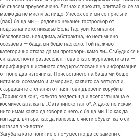
бе съвсем преувеличено. Легнах с дрехите, опитвайки се за
малко да не мисля за нищо. Унесох се и ми се присъни
(пак) баща ми — редовно неканен гастрольор от
подсъзнанието; никакъв Бела Тар, уви. Компания
безсловесна, невидима, абстрактна, но несъмнено
осезаема — баща ми беше наоколо. Той на живо
категорично отказа да ми проговори, камо ли… Събудих се и
си казах, почти развеселен, това е като журналистиката —
верифицираш истината след кръстосване на информация
от поне два източника. Присъствието на баща ми беше
истински осезаемо и измеримо, каквито са вятърът и
скърцащите стенания от паянтови дървени коруби в
„Торинския кон“, колкото вездесъща и всепоглъщаща е
космическата кал в „Сатанинско танго“. А даже не искам,
нито имам какво да говоря с него, с баща ми. Но как да
изпъдиш вятъра, как да излезеш с чисти обувки, като си
нагазил в живота?
Загубата като понятие е по-уместно да се замени с