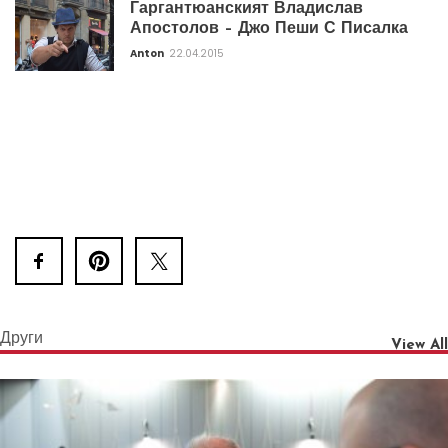
Гаргантюанският Владислав
Апостолов – Джо Пеши С Писалка
Anton
22.04.2015
Други
View All