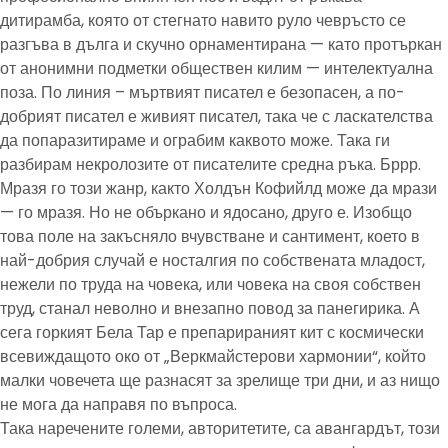
дитирамба, която от стегнато навито руло чевръсто се
разгъва в дълга и скучно орнаментирана — като протъркан
от анонимни подметки обществен килим — интелектуална
поза. По линия – мъртвият писател е безопасен, а по-
добрият писател е живият писател, така че с ласкателства
да попаразитираме и ограбим каквото може. Така ги
разбирам некролозите от писателите средна ръка. Бррр.
Мразя го този жанр, както Холдън Кофийлд може да мрази
— го мразя. Но не объркано и ядосано, друго е. Изобщо
това поле на закъсняло вчувстване и сантимент, което в
най-добрия случай е носталгия по собствената младост,
нежели по труда на човека, или човека на своя собствен
труд, станал неволно и внезапно повод за панегирика. А
сега горкият Бела Тар е препарираният кит с космически
всевиждащото око от „Веркмайстерови хармонии“, който
малки човечета ще разнасят за зрелище три дни, и аз нищо
не мога да направя по въпроса.
Така наречените големи, авторитетите, са авангардът, този