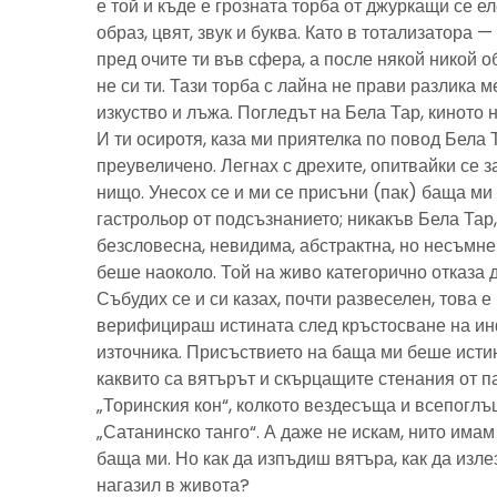
е той и къде е грозната торба от джуркащи се 
образ, цвят, звук и буква. Като в тотализатора 
пред очите ти във сфера, а после някой никой 
не си ти. Тази торба с лайна не прави разлика м
изкуство и лъжа. Погледът на Бела Тар, киното н
И ти осиротя, каза ми приятелка по повод Бела 
преувеличено. Легнах с дрехите, опитвайки се з
нищо. Унесох се и ми се присъни (пак) баща м
гастрольор от подсъзнанието; никакъв Бела Тар
безсловесна, невидима, абстрактна, но несъмн
беше наоколо. Той на живо категорично отказа 
Събудих се и си казах, почти развеселен, това 
верифицираш истината след кръстосване на ин
източника. Присъствието на баща ми беше исти
каквито са вятърът и скърцащите стенания от п
„Торинския кон“, колкото вездесъща и всепоглъ
„Сатанинско танго“. А даже не искам, нито имам 
баща ми. Но как да изпъдиш вятъра, как да излез
нагазил в живота?