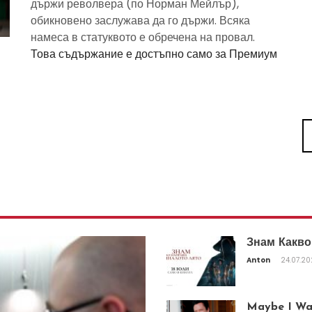
държи револвера (по Норман Мейлър),
обикновено заслужава да го държи. Всяка
намеса в статуквото е обречена на провал.
Това съдържание е достъпно само за Премиум
Знам Какво
Anton
24.07.2
Maybe I Was