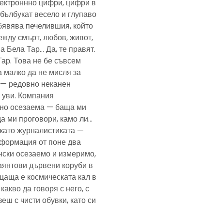
електроннно цифри, цифри в
— бълбукат весело и глупаво
обявява печелившия, който
ежду смърт, любов, живот,
а Бела Тар… Да, те правят.
Тар. Това не бе съвсем
а малко да не мисля за
и — редовно неканен
, уви. Компания
ено осезаема — баща ми
да ми проговори, камо ли…
е като журналистиката —
формация от поне два
нски осезаемо и измеримо,
аянтови дървени коруби в
щаща е космическата кал в
какво да говоря с него, с
еш с чисти обувки, като си