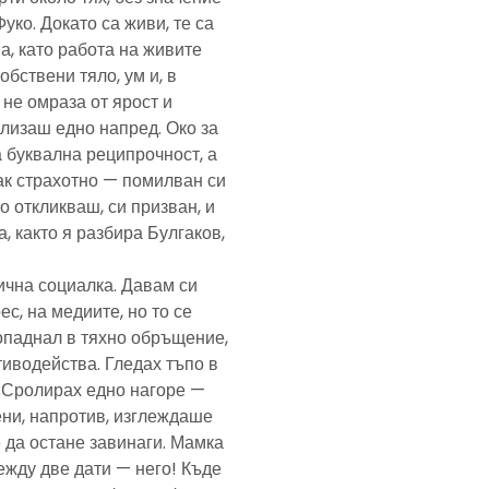
Фуко. Докато са живи, те са
а, като работа на живите
обствени тяло, ум и, в
а не омраза от ярост и
злизаш едно напред. Око за
а буквална реципрочност, а
пак страхотно — помилван си
о откликваш, си призван, и
, както я разбира Булгаков,
лична социалка. Давам си
с, на медиите, но то се
попаднал в тяхно обръщение,
тиводейства. Гледах тъпо в
. Сролирах едно нагоре —
ени, напротив, изглеждаше
 да остане завинаги. Мамка
ежду две дати — него! Къде