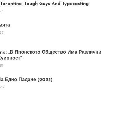
arantino, Tough Guys And Typecasting
025
мята
025
tano: „В Японското Общество Има Различни
уирност“
25
а Едно Падане (2023)
025