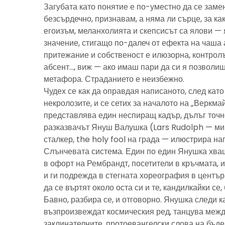
Загубата като понятие е по-уместно да се замен
безсърдечно, признавам, а няма ли сърце, за ка
егоизъм, меланхолията и скепсисът са ялови — 
значение, стигащо по-далеч от ефекта на чаша 
притежание и собственост е илюзорна, контролъ
абсент…, виж — ако имаш пари да си я позволиш
метафора. Страданието е неизбежно.
Чудех се как да оправдая написаното, след като 
некролозите, и се сетих за началото на „Веркма
представлява един неспиращ кадър, дълъг точно
разказвачът Януш Валушка (Lars Rudolph — ми
сталкер, the holy fool на града — илюстрира н
Слънчевата система. Един по един Янушка хващ
в офорт на Рембрандт, посетители в кръчмата, 
и ги подрежда в стегната хореография в центъ
да се въртят около оста си и те, кандилкайки се
Бавно, разбира се, и отговорно. Янушка следи к
възпроизвеждат космическия ред, танцува межд
заклинателните, протоевангелски слова на бъд