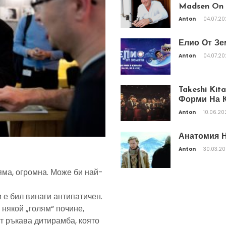
Madsen On T
Anton
04.07.2
Елио От Зе
Anton
04.07.2
Takeshi Ki
Форми На К
Anton
10.06.20
Анатомия Н
Anton
30.03.2
яма, огромна. Може би най-
 е бил винаги антипатичен.
 някой „голям“ почине,
т ръкава дитирамба, която