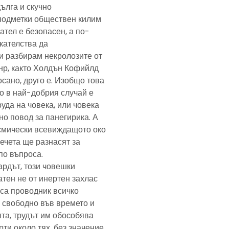
дълга и скучно
подметки обществен килим
ател е безопасен, а по-
скателства да
и разбирам некролозите от
анр, както Холдън Кофийлд
сано, друго е. Изобщо това
то в най-добрия случай е
уда на човека, или човека
но повод за панегирика. А
осмически всевиждащото око
ечета ще разнасят за
по въпроса.
ардът, този човешки
тен не от инертен захлас
, са проводник всичко
 свободно във времето и
та, трудът им обособява
рти около тях, без значение