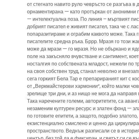
от стегнато навито руло чевръсто се разгъва в 
орнаментирана — като протъркан от анонимни 
— интелектуална поза. По линия – мъртвият пис
добрият писател е живият писател, така че с ла
попаразитираме и ограбим каквото може. Така г
писателите средна ръка. Бррр. Мразя го този ж
може да мрази — го мразя. Но не объркано и ядо
поле на закъсняло вчувстване и сантимент, кое
носталгия по собствената младост, нежели по тр
на своя собствен труд, станал неволно и внезап
сега горкият Бела Тар е препарираният кит с к
от „Веркмайстерови хармонии“, който малки чов
зрелище три дни, и аз нищо не мога да направя 
Така наречените големи, авторитетите, са аванг
незаменим културен ресурс и златен фонд — зла
по готовите епитети, а защото, подобно златото
екзистенциално смислено и ценно да циркулира
пространството. Веднъж разписали се в история
център, без той да е фиксиран, и светът си се въ