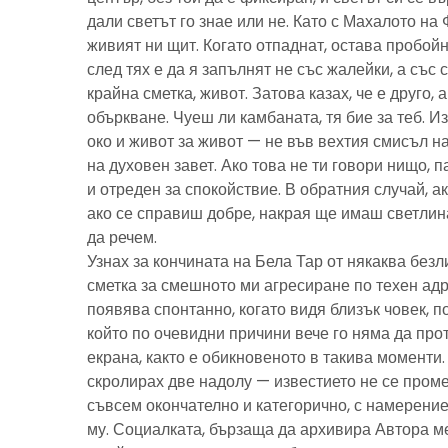
дали светът го знае или не. Като с Махалото на 
живият ни щит. Когато отпаднат, остава пробойн
след тях е да я запълнят не със жалейки, а със с
крайна сметка, живот. Затова казах, че е друго, 
объркване. Чуеш ли камбаната, тя бие за теб. И
око и живот за живот — не във вехтия смисъл н
на духовен завет. Ако това не ти говори нищо, 
и отреден за спокойствие. В обратния случай, ак
ако се справиш добре, накрая ще имаш светлина
да речем.
Узнах за кончината на Бела Тар от някаква без
сметка за смешното ми агресиране по техен адре
появява спонтанно, когато видя близък човек, 
който по очевидни причини вече го няма да про
екрана, както е обикновеното в такива моменти
скролирах две надолу — известието не се пром
съвсем окончателно и категорично, с намерение
му. Социалката, бързаща да архивира Автора м