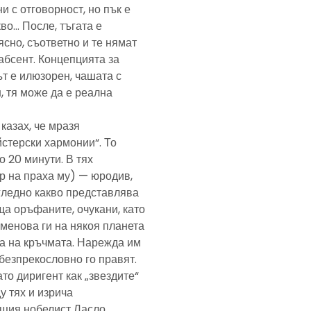
и с отговорност, но пък е
кво… После, тъгата е
ясно, съответно и те нямат
абсент. Концепцията за
т е илюзорен, чашата с
, тя може да е реална
казах, че мразя
йстерски хармонии“. То
 20 минути. В тях
р на праха му) — юродив,
агледно какво представлява
а оръфаните, очукани, като
именова ги на някоя планета
ра на кръчмата. Нарежда им
, безпрекословно го правят.
ато диригент как „звездите“
у тях и изрича
ещия нобелист Ласло