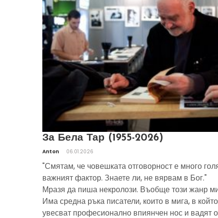
За Бела Тар (1955-2026)
Anton
06.01.2026
"Смятам, че човешката отговорност е много гол
важният фактор. Знаете ли, не вярвам в Бог."
Мразя да пиша некролози. Въобще този жанр ми
Има средна ръка писатели, които в мига, в който
увесват професионално впиянчен нос и вадят о