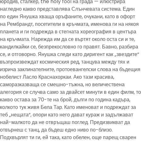
юродив, сталкер, the holy fool на града — илюстрира
нагледно какво представлява Слънчевата система. Един
по един Янушка хваща оръфаните, очукани, като в офорт
на Рембрандт, посетители в кръчмата, именова ги на някоя
планета и ги подрежда в стегната хореография в центъра
на кръчмата. Нарежда им да се въртят около оста си и те,
кандилкайки се, безпрекословно го правят. Бавно, разбира
се, и отговорно. Янушка следи като диригент как „звездите“
възпроизвеждат космическия ред, танцува между тях и
изрича заклинателните, протоевангелски слова на бъдещия
нобелист Ласло Краснахоркаи. Ако тази красива,
саморазказваща се смешно-тъжна, но величествена
алегория се случва само за двайсет минути в един филм, то
какво остава за 70-те на брой, дълги по година кадъра,
колкото тук живя Бела Тар. Като именоват и подреждат за
теб „нещата“, опори като него дават кураж и задължават
най-малкото да не отвръщаш поглед. Предизвикват да
отвърнеш с танц, да бъдеш едно ниво по-близо.
Подхвърлят ти ги, ей така, като обелен, още парещ сварен