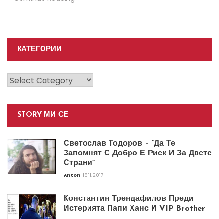
КАТЕГОРИИ
Категории
STORY МИ СЕ
Светослав Тодоров – “Да Те
Запомнят С Добро Е Риск И За Двете
Страни”
Anton
18.11.2017
Константин Трендафилов Преди
Истерията Папи Ханс И VIP Brother