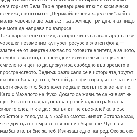
сега горкият Бела Тар е препарираният кит с космически
всевиждащото око от „Веркмайстерови хармонии“, който
малки човечета ще разнасят за зрелище три дни, и аз нищо
не мога да направя по въпроса.
Така наречените големи, авторитетите, са авангардът, този
човешки незаменим културен ресурс и златен фонд —
златен не от инертен захлас по готовите епитети, а защото,
подобно златото, са проводник всичко екзистенциално
смислено и ценно да циркулира свободно във времето и
пространството. Веднъж разписали се в историята, трудът
им обособява център, без той да е фиксиран, и светът си се
върти около тях, без значение дали светът го знае или не.
Като с Махалото на Фуко. Докато са живи, те са живият ни
щит. Когато отпаднат, остава пробойна, като работа на
живите след тях е да я запълнят не със жалейки, а със
собствени тяло, ум и, в крайна сметка, живот. Затова казах,
че е друго, а не омраза от ярост и объркване. Чуеш ли
камбаната, тя бие за теб. Излизаш едно напред. Око за око