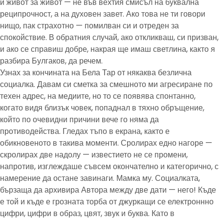
и живот за живот — не във вехтия смисъл на буквална
реципрочност, а на духовен завет. Ако това не ти говори
нищо, пак страхотно — помилван си и отреден за
спокойствие. В обратния случай, ако откликваш, си призван,
и ако се справиш добре, накрая ще имаш светлина, както я
разбира Булгаков, да речем.
Узнах за кончината на Бела Тар от някаква безлична
социалка. Давам си сметка за смешното ми агресиране по
техен адрес, на медиите, но то се появява спонтанно,
когато видя близък човек, попаднал в тяхно обръщение,
който по очевидни причини вече го няма да
противодейства. Гледах тъпо в екрана, както е
обикновеното в такива моменти. Сролирах едно нагоре —
скролирах две надолу — известието не се промени,
напротив, изглеждаше съвсем окончателно и категорично, с
намерение да остане завинаги. Мамка му. Социалката,
бързаща да архивира Автора между две дати — него! Къде
е той и къде е грозната торба от джуркащи се електроннно
цифри, цифри в образ, цвят, звук и буква. Като в