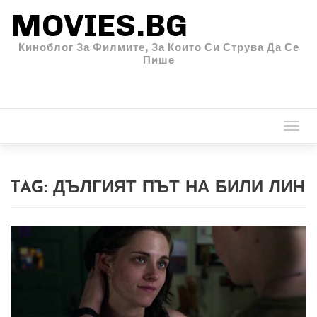
MOVIES.BG
Киноблог За Филмите, За Които Си Струва Да Се
Пише
Togg
navi
TAG:
ДЪЛГИЯТ ПЪТ НА БИЛИ ЛИН