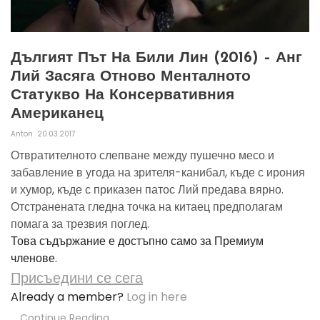
Дългият Път На Били Лин (2016) – Анг
Лий Засяга Отново Менталното
Статукво На Консервативния
Американец
Anton
20.03.2017
Отвратителното слепване между пушечно месо и
забавление в угода на зрителя-канибал, къде с ирония
и хумор, къде с приказен патос Лий предава вярно.
Отстранената гледна точка на китаец предполагам
помага за трезвия поглед.
Това съдържание е достъпно само за Премиум
членове.
Присъедини се сега
Already a member?
Log in here
Continue Reading