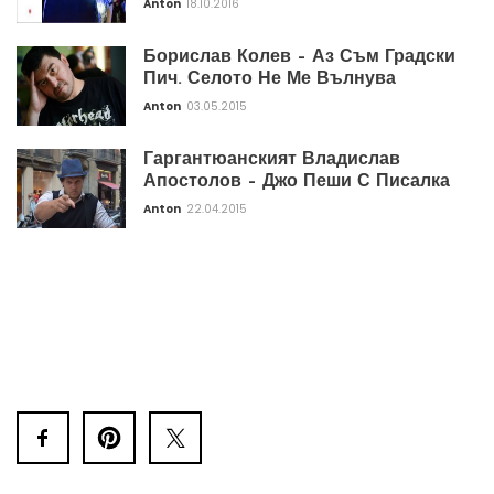
Anton
18.10.2016
Борислав Колев – Аз Съм Градски
Пич. Селото Не Ме Вълнува
Anton
03.05.2015
Гаргантюанският Владислав
Апостолов – Джо Пеши С Писалка
Anton
22.04.2015