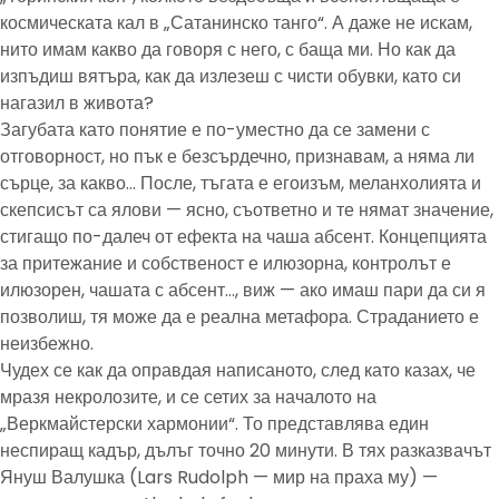
космическата кал в „Сатанинско танго“. А даже не искам,
нито имам какво да говоря с него, с баща ми. Но как да
изпъдиш вятъра, как да излезеш с чисти обувки, като си
нагазил в живота?
Загубата като понятие е по-уместно да се замени с
отговорност, но пък е безсърдечно, признавам, а няма ли
сърце, за какво… После, тъгата е егоизъм, меланхолията и
скепсисът са ялови — ясно, съответно и те нямат значение,
стигащо по-далеч от ефекта на чаша абсент. Концепцията
за притежание и собственост е илюзорна, контролът е
илюзорен, чашата с абсент…, виж — ако имаш пари да си я
позволиш, тя може да е реална метафора. Страданието е
неизбежно.
Чудех се как да оправдая написаното, след като казах, че
мразя некролозите, и се сетих за началото на
„Веркмайстерски хармонии“. То представлява един
неспиращ кадър, дълъг точно 20 минути. В тях разказвачът
Януш Валушка (Lars Rudolph — мир на праха му) —