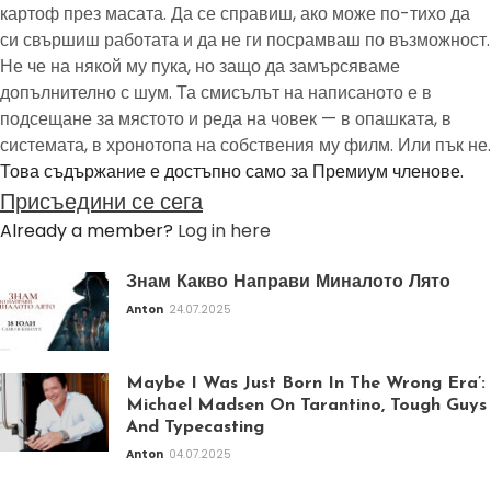
картоф през масата. Да се справиш, ако може по-тихо да
си свършиш работата и да не ги посрамваш по възможност.
Не че на някой му пука, но защо да замърсяваме
допълнително с шум. Та смисълът на написаното е в
подсещане за мястото и реда на човек — в опашката, в
системата, в хронотопа на собствения му филм. Или пък не.
Това съдържание е достъпно само за Премиум членове.
Присъедини се сега
Already a member?
Log in here
Знам Какво Направи Миналото Лято
Anton
24.07.2025
Maybe I Was Just Born In The Wrong Era’:
Michael Madsen On Tarantino, Tough Guys
And Typecasting
Anton
04.07.2025