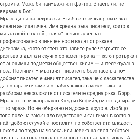
огромна. Може би най-важният фактор. Знаете ли, не
вярвам в Бог."
Мразя да пиша некролози. Въобще този жанр ми е бил
винаги антипатичен. Има средна ръка писатели, които в
мига, в който някой „голям“ почине, увесват
професионално впиянчен нос и вадят от ръкава
дитирамба, която от стегнато навито руло чевръсто се
разгъва в дълга и скучно орнаментирана — като протъркан
от анонимни подметки обществен килим — интелектуална
поза. По линия – мъртвият писател е безопасен, а по-
добрият писател е живият писател, така че с ласкателства
да попаразитираме и ограбим каквото може. Така ги
разбирам некролозите от писателите средна ръка. Бррр.
Мразя го този жанр, както Холдън Кофийлд може да мрази
— го мразя. Но не объркано и ядосано, друго е. Изобщо
това поле на закъсняло вчувстване и сантимент, което в
най-добрия случай е носталгия по собствената младост,
нежели по труда на човека, или човека на своя собствен
труд, станал неволно и внезапно повод за панегирика. А