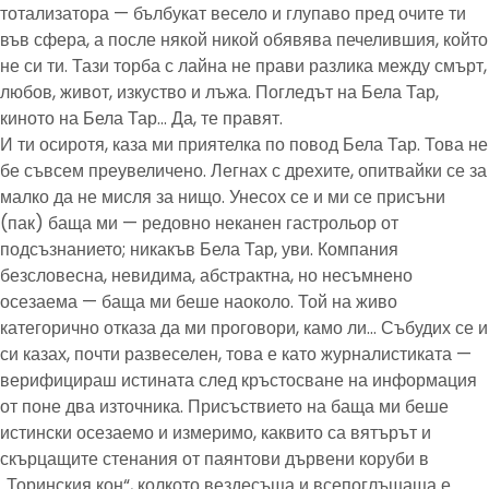
тотализатора — бълбукат весело и глупаво пред очите ти
във сфера, а после някой никой обявява печелившия, който
не си ти. Тази торба с лайна не прави разлика между смърт,
любов, живот, изкуство и лъжа. Погледът на Бела Тар,
киното на Бела Тар… Да, те правят.
И ти осиротя, каза ми приятелка по повод Бела Тар. Това не
бе съвсем преувеличено. Легнах с дрехите, опитвайки се за
малко да не мисля за нищо. Унесох се и ми се присъни
(пак) баща ми — редовно неканен гастрольор от
подсъзнанието; никакъв Бела Тар, уви. Компания
безсловесна, невидима, абстрактна, но несъмнено
осезаема — баща ми беше наоколо. Той на живо
категорично отказа да ми проговори, камо ли… Събудих се и
си казах, почти развеселен, това е като журналистиката —
верифицираш истината след кръстосване на информация
от поне два източника. Присъствието на баща ми беше
истински осезаемо и измеримо, каквито са вятърът и
скърцащите стенания от паянтови дървени коруби в
„Торинския кон“, колкото вездесъща и всепоглъщаща е